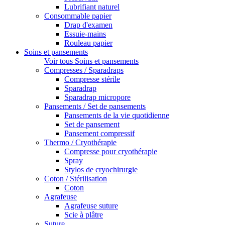
Lubrifiant naturel
Consommable papier
Drap d'examen
Essuie-mains
Rouleau papier
Soins et pansements
Voir tous Soins et pansements
Compresses / Sparadraps
Compresse stérile
Sparadrap
Sparadrap micropore
Pansements / Set de pansements
Pansements de la vie quotidienne
Set de pansement
Pansement compressif
Thermo / Cryothérapie
Compresse pour cryothérapie
Spray
Stylos de cryochirurgie
Coton / Stérilisation
Coton
Agrafeuse
Agrafeuse suture
Scie à plâtre
Suture