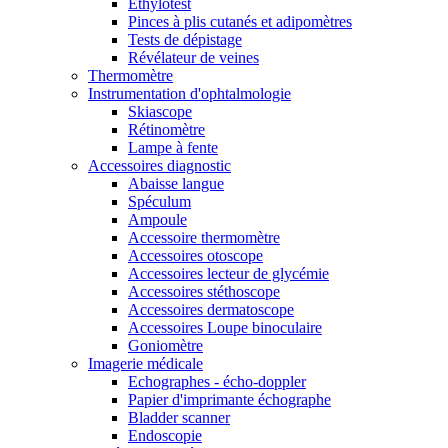
Ethylotest
Pinces à plis cutanés et adipomètres
Tests de dépistage
Révélateur de veines
Thermomètre
Instrumentation d'ophtalmologie
Skiascope
Rétinomètre
Lampe à fente
Accessoires diagnostic
Abaisse langue
Spéculum
Ampoule
Accessoire thermomètre
Accessoires otoscope
Accessoires lecteur de glycémie
Accessoires stéthoscope
Accessoires dermatoscope
Accessoires Loupe binoculaire
Goniomètre
Imagerie médicale
Echographes - écho-doppler
Papier d'imprimante échographe
Bladder scanner
Endoscopie