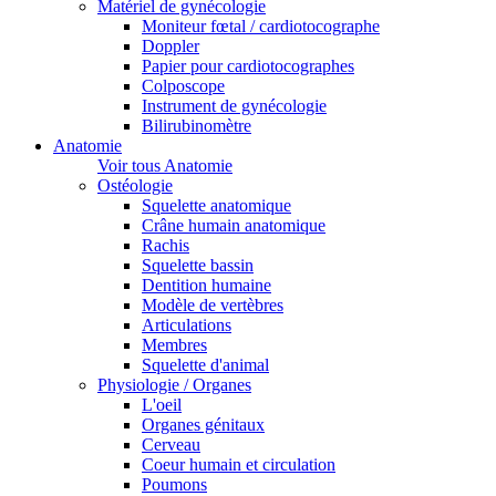
Matériel de gynécologie
Moniteur fœtal / cardiotocographe
Doppler
Papier pour cardiotocographes
Colposcope
Instrument de gynécologie
Bilirubinomètre
Anatomie
Voir tous Anatomie
Ostéologie
Squelette anatomique
Crâne humain anatomique
Rachis
Squelette bassin
Dentition humaine
Modèle de vertèbres
Articulations
Membres
Squelette d'animal
Physiologie / Organes
L'oeil
Organes génitaux
Cerveau
Coeur humain et circulation
Poumons