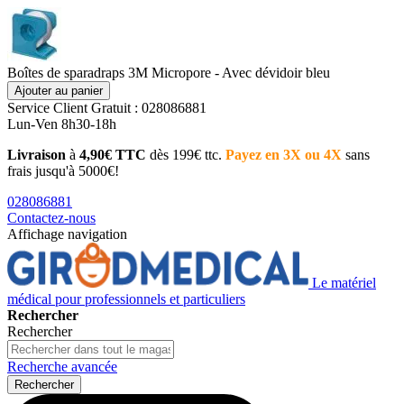
Boîtes de sparadraps 3M Micropore - Avec dévidoir bleu
Ajouter au panier
Service Client
Gratuit : 028086881
Lun-Ven 8h30-18h
Livraison
à
4,90€ TTC
dès 199€ ttc.
Payez en 3X ou 4X
sans
frais jusqu'à 5000€!
028086881
Contactez-nous
Affichage navigation
Le matériel
médical pour professionnels et particuliers
Rechercher
Rechercher
Recherche avancée
Rechercher