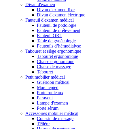
Divan d'examen
Divan d'examen fixe
Divan d'examen électrique
Fauteuil d'examen médical
Fauteuil de podologie
Fauteuil de prélèvement
Fauteuil ORL
Table de gynécologie
Fauteuils d’hémodialyse
Tabouret et siège ergonomique
Tabouret ergonomique
Chaise ergonomique
Chaise de massage
Tabouret
Petit mobilier médical
Guéridon médical
Marchepied
Porte rouleaux
Paravent
Lampe d'examen
Porte sérum
Accessoires mobilier médical
Coussin de massage
Têtière
Housse de protection