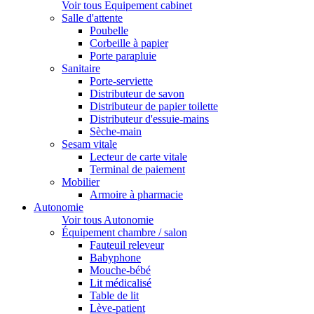
Voir tous Equipement cabinet
Salle d'attente
Poubelle
Corbeille à papier
Porte parapluie
Sanitaire
Porte-serviette
Distributeur de savon
Distributeur de papier toilette
Distributeur d'essuie-mains
Sèche-main
Sesam vitale
Lecteur de carte vitale
Terminal de paiement
Mobilier
Armoire à pharmacie
Autonomie
Voir tous Autonomie
Équipement chambre / salon
Fauteuil releveur
Babyphone
Mouche-bébé
Lit médicalisé
Table de lit
Lève-patient