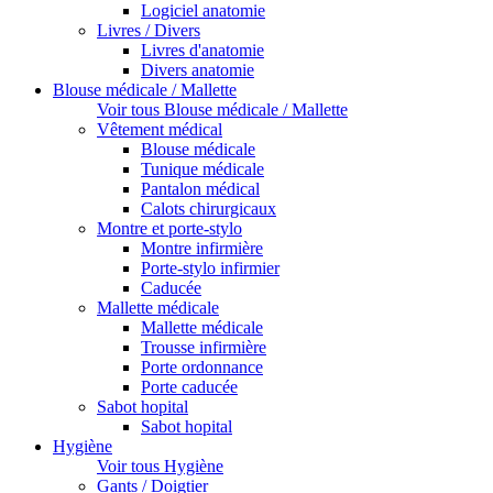
Logiciel anatomie
Livres / Divers
Livres d'anatomie
Divers anatomie
Blouse médicale / Mallette
Voir tous Blouse médicale / Mallette
Vêtement médical
Blouse médicale
Tunique médicale
Pantalon médical
Calots chirurgicaux
Montre et porte-stylo
Montre infirmière
Porte-stylo infirmier
Caducée
Mallette médicale
Mallette médicale
Trousse infirmière
Porte ordonnance
Porte caducée
Sabot hopital
Sabot hopital
Hygiène
Voir tous Hygiène
Gants / Doigtier