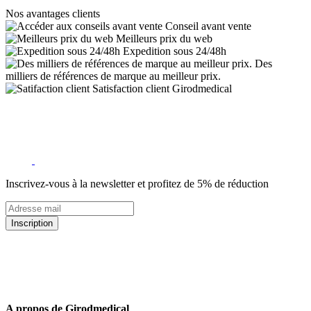
Nos avantages clients
Conseil avant vente
Meilleurs prix du web
Expedition sous 24/48h
Des
milliers de références de marque au meilleur prix.
Satisfaction client Girodmedical
Inscrivez-vous à la newsletter et profitez de 5% de réduction
Inscription
5% de remise valable sur votre prochaine commande de matériel
médical !
Offres promotionnelles, nouveautés, dernières tendances : soyez les
premiers informés !
A propos de Girodmedical