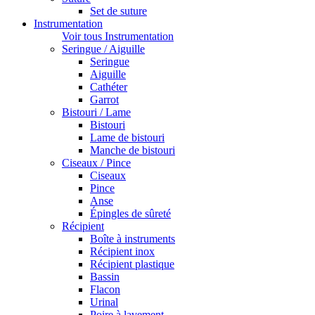
Set de suture
Instrumentation
Voir tous Instrumentation
Seringue / Aiguille
Seringue
Aiguille
Cathéter
Garrot
Bistouri / Lame
Bistouri
Lame de bistouri
Manche de bistouri
Ciseaux / Pince
Ciseaux
Pince
Anse
Épingles de sûreté
Récipient
Boîte à instruments
Récipient inox
Récipient plastique
Bassin
Flacon
Urinal
Poire à lavement