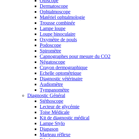
Otoscope
Dermatoscope
Ophtalmoscope
Matériel ophtalmologie
Trousse combinée
Lampe loupe
Loupe binoculaire
Oxymètre de pouls
Podoscope
Spiromètre
Capnographes pour mesure du CO2
Négatoscope
Crayon dermographique
Echelle optométrique
Diagnostic vétérinaire
Audiomètre
Tympanomètre
Diagnostic Général
Stéthoscope
Lecteur de glycémie
Toise Médicale
Kit de diagnostic médical
Lampe Stylo
Diapason
Marteau réflexe