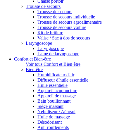
Chaise portoir
Trousse de secours
Trousse de secours
Trousse de secours individuelle
Trousse de secours agroalimentaire
Trousse de secours voiture
Kit de brûlure
Valise / Sac à dos de secours
Laryngoscope
Laryngoscope
Lame de laryngoscope
Confort et Bien-être
Voir tous Confort et Bien-être
Bien-être
Humidificateur d'air
Diffuseur d'huile essentielle
Huile essentielle
Appareil acupuncture
Appareil de massage
Bain bouillonnant
Siège massant
Nébuliseur / Aérosol
Huile de massage
Désodorisant
Anti-ronflements