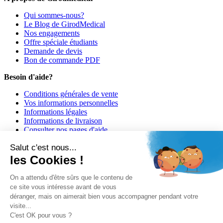
Qui sommes-nous?
Le Blog de GirodMedical
Nos engagements
Offre spéciale étudiants
Demande de devis
Bon de commande PDF
Besoin d'aide?
Conditions générales de vente
Vos informations personnelles
Informations légales
Informations de livraison
Consulter nos pages d'aide
Informations de paiement
Salut c'est nous...
Girodmedical est également présent dans 23 pays
les Cookies !
© 2026 Girodmedical. Tous droits réservés.
On a attendu d'être sûrs que le contenu de
ce site vous intéresse avant de vous
déranger, mais on aimerait bien vous accompagner pendant votre
Paiement 100 % sécurisé !
visite...
Contrôle Anti-Fraude, Certificat SSL
C'est OK pour vous ?