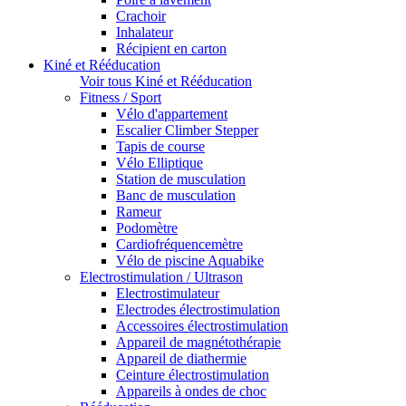
Crachoir
Inhalateur
Récipient en carton
Kiné et Rééducation
Voir tous Kiné et Rééducation
Fitness / Sport
Vélo d'appartement
Escalier Climber Stepper
Tapis de course
Vélo Elliptique
Station de musculation
Banc de musculation
Rameur
Podomètre
Cardiofréquencemètre
Vélo de piscine Aquabike
Electrostimulation / Ultrason
Electrostimulateur
Electrodes électrostimulation
Accessoires électrostimulation
Appareil de magnétothérapie
Appareil de diathermie
Ceinture électrostimulation
Appareils à ondes de choc