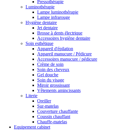
Pressothérapie
Luminothérapie
Lampe luminothérapie
Lampe infrarouge
Hygiène dentaire
Jet dentaire
Brosse à dents électrique
Accessoires hygiène dentaire
Soin esthétique
Appareil d'épilation
Appareil manucure / Pédicure
Accessoires manucure / pédicure
Crème de soin
Soin des cheveux
Gel douche
Soin du visage
Miroir grossissant
Vêtements amincissants
Literie
Oreiller
Sur-matelas
Couverture chauffante
Coussin chauffant
Chauffe-matelas
Equipement cabinet