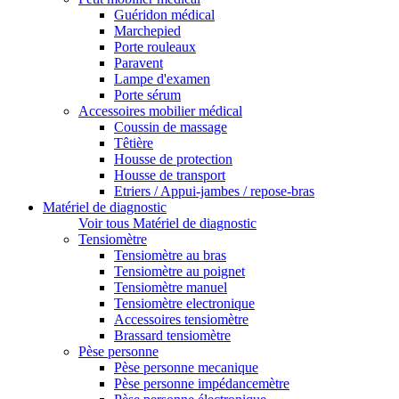
Guéridon médical
Marchepied
Porte rouleaux
Paravent
Lampe d'examen
Porte sérum
Accessoires mobilier médical
Coussin de massage
Têtière
Housse de protection
Housse de transport
Etriers / Appui-jambes / repose-bras
Matériel de diagnostic
Voir tous Matériel de diagnostic
Tensiomètre
Tensiomètre au bras
Tensiomètre au poignet
Tensiomètre manuel
Tensiomètre electronique
Accessoires tensiomètre
Brassard tensiomètre
Pèse personne
Pèse personne mecanique
Pèse personne impédancemètre