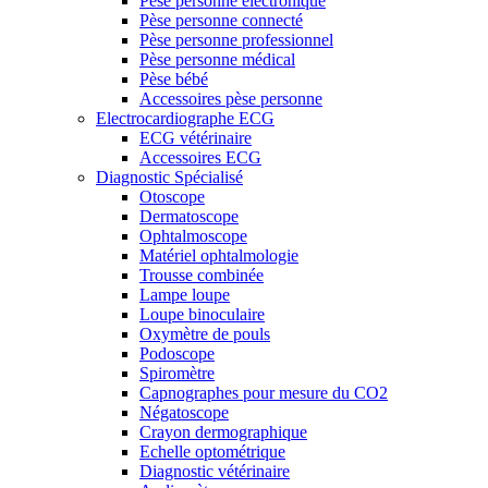
Pèse personne électronique
Pèse personne connecté
Pèse personne professionnel
Pèse personne médical
Pèse bébé
Accessoires pèse personne
Electrocardiographe ECG
ECG vétérinaire
Accessoires ECG
Diagnostic Spécialisé
Otoscope
Dermatoscope
Ophtalmoscope
Matériel ophtalmologie
Trousse combinée
Lampe loupe
Loupe binoculaire
Oxymètre de pouls
Podoscope
Spiromètre
Capnographes pour mesure du CO2
Négatoscope
Crayon dermographique
Echelle optométrique
Diagnostic vétérinaire