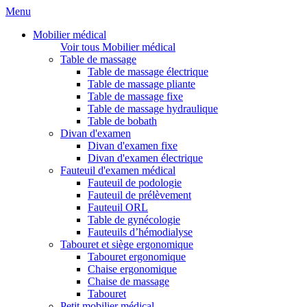
Menu
Mobilier médical
Voir tous Mobilier médical
Table de massage
Table de massage électrique
Table de massage pliante
Table de massage fixe
Table de massage hydraulique
Table de bobath
Divan d'examen
Divan d'examen fixe
Divan d'examen électrique
Fauteuil d'examen médical
Fauteuil de podologie
Fauteuil de prélèvement
Fauteuil ORL
Table de gynécologie
Fauteuils d’hémodialyse
Tabouret et siège ergonomique
Tabouret ergonomique
Chaise ergonomique
Chaise de massage
Tabouret
Petit mobilier médical