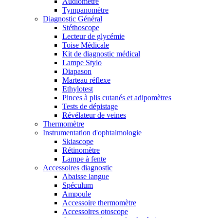
Audiomètre
Tympanomètre
Diagnostic Général
Stéthoscope
Lecteur de glycémie
Toise Médicale
Kit de diagnostic médical
Lampe Stylo
Diapason
Marteau réflexe
Ethylotest
Pinces à plis cutanés et adipomètres
Tests de dépistage
Révélateur de veines
Thermomètre
Instrumentation d'ophtalmologie
Skiascope
Rétinomètre
Lampe à fente
Accessoires diagnostic
Abaisse langue
Spéculum
Ampoule
Accessoire thermomètre
Accessoires otoscope