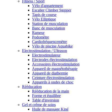
Fitness / Sport
Vélo d'appartement
Escalier Climber Stepper
Tapis de course
Vélo Elliptique
Station de musculation
Banc de musculation
Rameur
Podomètre
Cardiofréquencemètre
Vélo de piscine Aquabike
Electrostimulation / Ultrason
Electrostimulateur
Electrodes électrostimulation
Accessoires électrostimulation
Appareil de magnétothérapie
Appareil de diathermie
Ceinture électrostimulation
Appareils à ondes de choc
Rééducation
Rééducation de la main
Forme et équilibre
Table d'inversion
Gel et crème de soins
Huile de massage Kiné