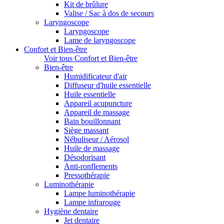
Kit de brûlure
Valise / Sac à dos de secours
Laryngoscope
Laryngoscope
Lame de laryngoscope
Confort et Bien-être
Voir tous Confort et Bien-être
Bien-être
Humidificateur d'air
Diffuseur d'huile essentielle
Huile essentielle
Appareil acupuncture
Appareil de massage
Bain bouillonnant
Siège massant
Nébuliseur / Aérosol
Huile de massage
Désodorisant
Anti-ronflements
Pressothérapie
Luminothérapie
Lampe luminothérapie
Lampe infrarouge
Hygiène dentaire
Jet dentaire