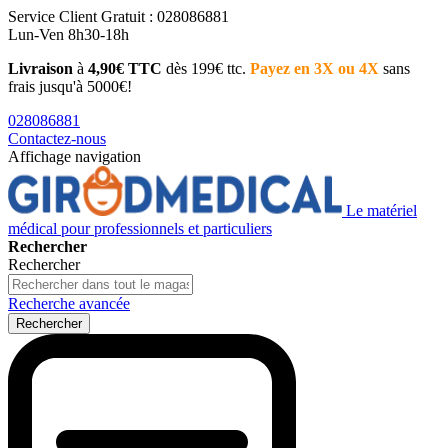
Service Client
Gratuit : 028086881
Lun-Ven 8h30-18h
Livraison
à
4,90€ TTC
dès 199€ ttc.
Payez en 3X ou 4X
sans
frais jusqu'à 5000€!
028086881
Contactez-nous
Affichage navigation
Le matériel
médical pour professionnels et particuliers
Rechercher
Rechercher
Recherche avancée
Rechercher