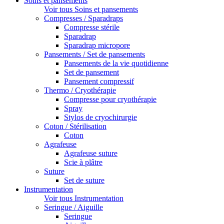
Soins et pansements
Voir tous Soins et pansements
Compresses / Sparadraps
Compresse stérile
Sparadrap
Sparadrap micropore
Pansements / Set de pansements
Pansements de la vie quotidienne
Set de pansement
Pansement compressif
Thermo / Cryothérapie
Compresse pour cryothérapie
Spray
Stylos de cryochirurgie
Coton / Stérilisation
Coton
Agrafeuse
Agrafeuse suture
Scie à plâtre
Suture
Set de suture
Instrumentation
Voir tous Instrumentation
Seringue / Aiguille
Seringue