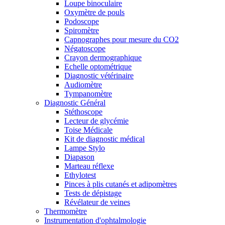
Loupe binoculaire
Oxymètre de pouls
Podoscope
Spiromètre
Capnographes pour mesure du CO2
Négatoscope
Crayon dermographique
Echelle optométrique
Diagnostic vétérinaire
Audiomètre
Tympanomètre
Diagnostic Général
Stéthoscope
Lecteur de glycémie
Toise Médicale
Kit de diagnostic médical
Lampe Stylo
Diapason
Marteau réflexe
Ethylotest
Pinces à plis cutanés et adipomètres
Tests de dépistage
Révélateur de veines
Thermomètre
Instrumentation d'ophtalmologie