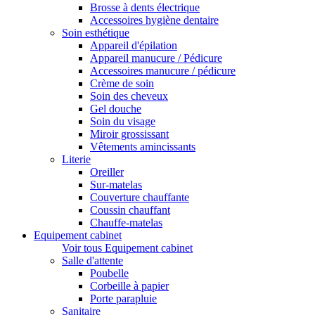
Brosse à dents électrique
Accessoires hygiène dentaire
Soin esthétique
Appareil d'épilation
Appareil manucure / Pédicure
Accessoires manucure / pédicure
Crème de soin
Soin des cheveux
Gel douche
Soin du visage
Miroir grossissant
Vêtements amincissants
Literie
Oreiller
Sur-matelas
Couverture chauffante
Coussin chauffant
Chauffe-matelas
Equipement cabinet
Voir tous Equipement cabinet
Salle d'attente
Poubelle
Corbeille à papier
Porte parapluie
Sanitaire