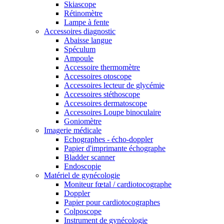
Skiascope
Rétinomètre
Lampe à fente
Accessoires diagnostic
Abaisse langue
Spéculum
Ampoule
Accessoire thermomètre
Accessoires otoscope
Accessoires lecteur de glycémie
Accessoires stéthoscope
Accessoires dermatoscope
Accessoires Loupe binoculaire
Goniomètre
Imagerie médicale
Echographes - écho-doppler
Papier d'imprimante échographe
Bladder scanner
Endoscopie
Matériel de gynécologie
Moniteur fœtal / cardiotocographe
Doppler
Papier pour cardiotocographes
Colposcope
Instrument de gynécologie