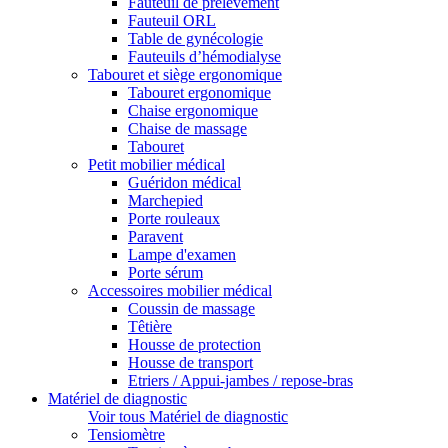
Fauteuil de prélèvement
Fauteuil ORL
Table de gynécologie
Fauteuils d’hémodialyse
Tabouret et siège ergonomique
Tabouret ergonomique
Chaise ergonomique
Chaise de massage
Tabouret
Petit mobilier médical
Guéridon médical
Marchepied
Porte rouleaux
Paravent
Lampe d'examen
Porte sérum
Accessoires mobilier médical
Coussin de massage
Têtière
Housse de protection
Housse de transport
Etriers / Appui-jambes / repose-bras
Matériel de diagnostic
Voir tous Matériel de diagnostic
Tensiomètre