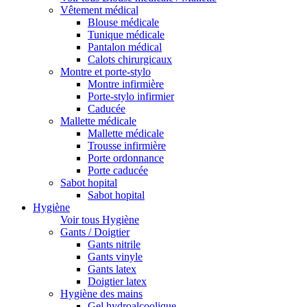
Vêtement médical
Blouse médicale
Tunique médicale
Pantalon médical
Calots chirurgicaux
Montre et porte-stylo
Montre infirmière
Porte-stylo infirmier
Caducée
Mallette médicale
Mallette médicale
Trousse infirmière
Porte ordonnance
Porte caducée
Sabot hopital
Sabot hopital
Hygiène
Voir tous Hygiène
Gants / Doigtier
Gants nitrile
Gants vinyle
Gants latex
Doigtier latex
Hygiène des mains
Gel hydroalcoolique