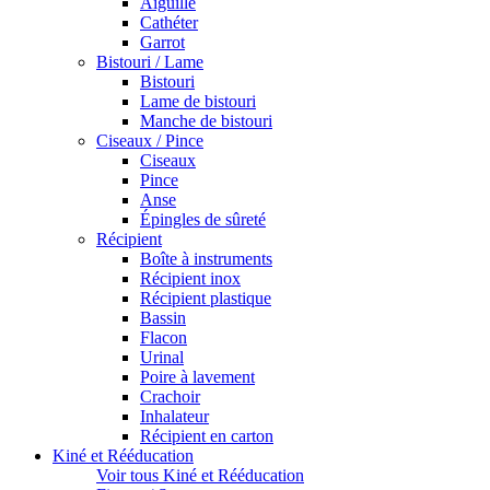
Aiguille
Cathéter
Garrot
Bistouri / Lame
Bistouri
Lame de bistouri
Manche de bistouri
Ciseaux / Pince
Ciseaux
Pince
Anse
Épingles de sûreté
Récipient
Boîte à instruments
Récipient inox
Récipient plastique
Bassin
Flacon
Urinal
Poire à lavement
Crachoir
Inhalateur
Récipient en carton
Kiné et Rééducation
Voir tous Kiné et Rééducation