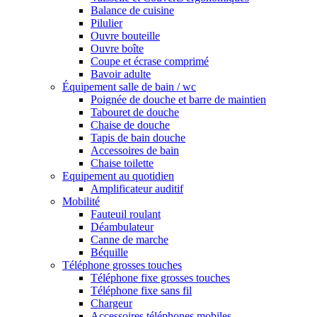
Balance de cuisine
Pilulier
Ouvre bouteille
Ouvre boîte
Coupe et écrase comprimé
Bavoir adulte
Équipement salle de bain / wc
Poignée de douche et barre de maintien
Tabouret de douche
Chaise de douche
Tapis de bain douche
Accessoires de bain
Chaise toilette
Equipement au quotidien
Amplificateur auditif
Mobilité
Fauteuil roulant
Déambulateur
Canne de marche
Béquille
Téléphone grosses touches
Téléphone fixe grosses touches
Téléphone fixe sans fil
Chargeur
Accessoires téléphones mobiles