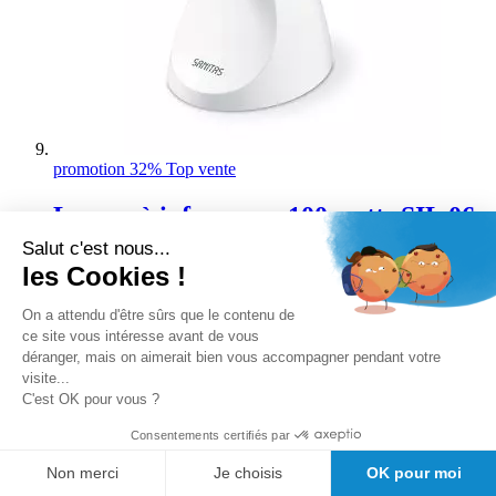
promotion 32%
Top vente
Lampe à infrarouge 100 watts SIL 06
Sanitas
Salut c'est nous...
les Cookies !
Rating:
0%
On a attendu d'être sûrs que le contenu de
ce site vous intéresse avant de vous
Disponibilité :
En stock
déranger, mais on aimerait bien vous accompagner pendant votre
visite...
TTC
TTC
Prix spécial
25,20 €
Ancien prix
37,03 €
C'est OK pour vous ?
Ajouter au panier
Consentements certifiés par
Non merci
Je choisis
OK pour moi