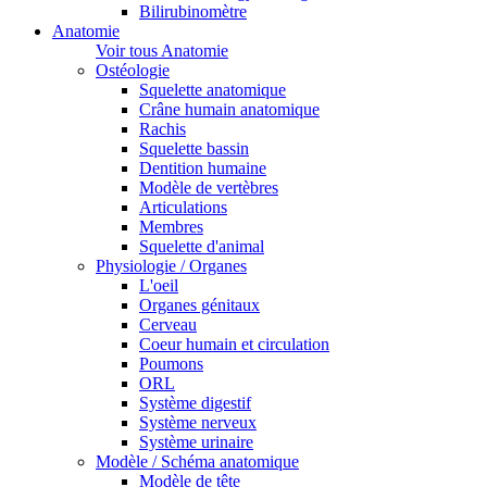
Bilirubinomètre
Anatomie
Voir tous Anatomie
Ostéologie
Squelette anatomique
Crâne humain anatomique
Rachis
Squelette bassin
Dentition humaine
Modèle de vertèbres
Articulations
Membres
Squelette d'animal
Physiologie / Organes
L'oeil
Organes génitaux
Cerveau
Coeur humain et circulation
Poumons
ORL
Système digestif
Système nerveux
Système urinaire
Modèle / Schéma anatomique
Modèle de tête