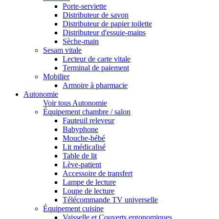
Porte-serviette
Distributeur de savon
Distributeur de papier toilette
Distributeur d'essuie-mains
Sèche-main
Sesam vitale
Lecteur de carte vitale
Terminal de paiement
Mobilier
Armoire à pharmacie
Autonomie
Voir tous Autonomie
Équipement chambre / salon
Fauteuil releveur
Babyphone
Mouche-bébé
Lit médicalisé
Table de lit
Lève-patient
Accessoire de transfert
Lampe de lecture
Loupe de lecture
Télécommande TV universelle
Équipement cuisine
Vaisselle et Couverts ergonomiques