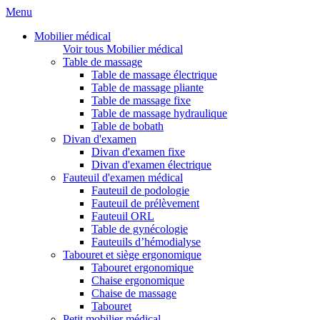
Menu
Mobilier médical
Voir tous Mobilier médical
Table de massage
Table de massage électrique
Table de massage pliante
Table de massage fixe
Table de massage hydraulique
Table de bobath
Divan d'examen
Divan d'examen fixe
Divan d'examen électrique
Fauteuil d'examen médical
Fauteuil de podologie
Fauteuil de prélèvement
Fauteuil ORL
Table de gynécologie
Fauteuils d’hémodialyse
Tabouret et siège ergonomique
Tabouret ergonomique
Chaise ergonomique
Chaise de massage
Tabouret
Petit mobilier médical