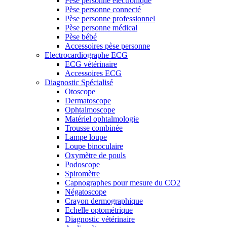
Pèse personne électronique
Pèse personne connecté
Pèse personne professionnel
Pèse personne médical
Pèse bébé
Accessoires pèse personne
Electrocardiographe ECG
ECG vétérinaire
Accessoires ECG
Diagnostic Spécialisé
Otoscope
Dermatoscope
Ophtalmoscope
Matériel ophtalmologie
Trousse combinée
Lampe loupe
Loupe binoculaire
Oxymètre de pouls
Podoscope
Spiromètre
Capnographes pour mesure du CO2
Négatoscope
Crayon dermographique
Echelle optométrique
Diagnostic vétérinaire