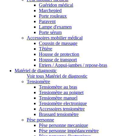
Guéridon médical
Marchepied
Porte rouleaux
Paravent
Lampe d'examen
Porte sérum
Accessoires mobilier médical
Coussin de massage
Têtière
Housse de protection
Housse de transport
Etriers / Appui-jambes / repose-bras
Matériel de diagnostic
Voir tous Matériel de diagnostic
Tensiomètre
Tensiomètre au bras
Tensiomètre au poignet
Tensiomètre manuel
Tensiomètre electronique
Accessoires tensiomètre
Brassard tensiomètre
Pèse personne
Pèse personne mecanique
Pèse personne impédancemètre