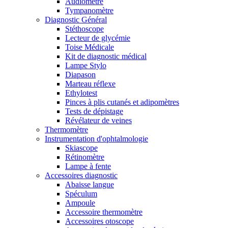
Audiomètre
Tympanomètre
Diagnostic Général
Stéthoscope
Lecteur de glycémie
Toise Médicale
Kit de diagnostic médical
Lampe Stylo
Diapason
Marteau réflexe
Ethylotest
Pinces à plis cutanés et adipomètres
Tests de dépistage
Révélateur de veines
Thermomètre
Instrumentation d'ophtalmologie
Skiascope
Rétinomètre
Lampe à fente
Accessoires diagnostic
Abaisse langue
Spéculum
Ampoule
Accessoire thermomètre
Accessoires otoscope