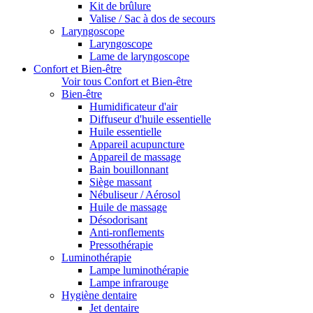
Kit de brûlure
Valise / Sac à dos de secours
Laryngoscope
Laryngoscope
Lame de laryngoscope
Confort et Bien-être
Voir tous Confort et Bien-être
Bien-être
Humidificateur d'air
Diffuseur d'huile essentielle
Huile essentielle
Appareil acupuncture
Appareil de massage
Bain bouillonnant
Siège massant
Nébuliseur / Aérosol
Huile de massage
Désodorisant
Anti-ronflements
Pressothérapie
Luminothérapie
Lampe luminothérapie
Lampe infrarouge
Hygiène dentaire
Jet dentaire