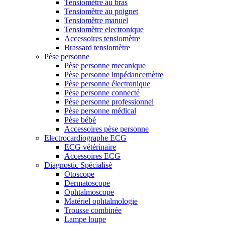
Tensiomètre au bras
Tensiomètre au poignet
Tensiomètre manuel
Tensiomètre electronique
Accessoires tensiomètre
Brassard tensiomètre
Pèse personne
Pèse personne mecanique
Pèse personne impédancemètre
Pèse personne électronique
Pèse personne connecté
Pèse personne professionnel
Pèse personne médical
Pèse bébé
Accessoires pèse personne
Electrocardiographe ECG
ECG vétérinaire
Accessoires ECG
Diagnostic Spécialisé
Otoscope
Dermatoscope
Ophtalmoscope
Matériel ophtalmologie
Trousse combinée
Lampe loupe