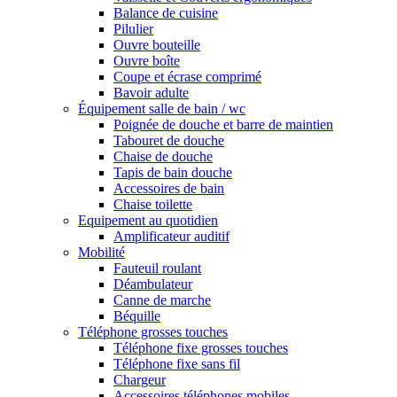
Balance de cuisine
Pilulier
Ouvre bouteille
Ouvre boîte
Coupe et écrase comprimé
Bavoir adulte
Équipement salle de bain / wc
Poignée de douche et barre de maintien
Tabouret de douche
Chaise de douche
Tapis de bain douche
Accessoires de bain
Chaise toilette
Equipement au quotidien
Amplificateur auditif
Mobilité
Fauteuil roulant
Déambulateur
Canne de marche
Béquille
Téléphone grosses touches
Téléphone fixe grosses touches
Téléphone fixe sans fil
Chargeur
Accessoires téléphones mobiles