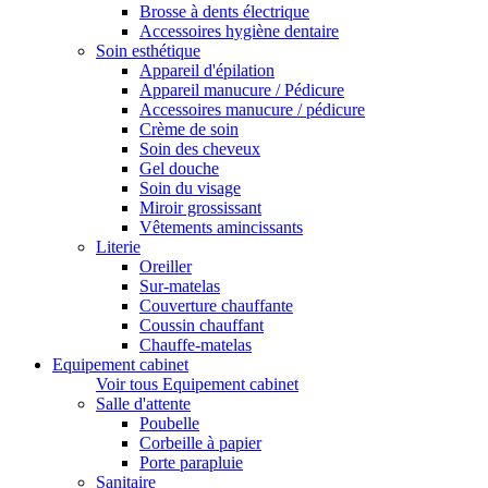
Brosse à dents électrique
Accessoires hygiène dentaire
Soin esthétique
Appareil d'épilation
Appareil manucure / Pédicure
Accessoires manucure / pédicure
Crème de soin
Soin des cheveux
Gel douche
Soin du visage
Miroir grossissant
Vêtements amincissants
Literie
Oreiller
Sur-matelas
Couverture chauffante
Coussin chauffant
Chauffe-matelas
Equipement cabinet
Voir tous Equipement cabinet
Salle d'attente
Poubelle
Corbeille à papier
Porte parapluie
Sanitaire