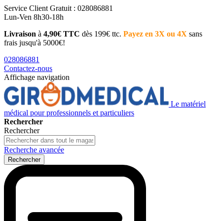
Service Client
Gratuit : 028086881
Lun-Ven 8h30-18h
Livraison
à
4,90€ TTC
dès 199€ ttc.
Payez en 3X ou 4X
sans
frais jusqu'à 5000€!
028086881
Contactez-nous
Affichage navigation
Le matériel
médical pour professionnels et particuliers
Rechercher
Rechercher
Recherche avancée
Rechercher