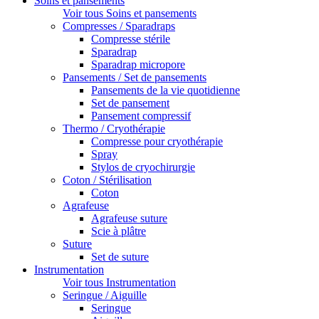
Soins et pansements
Voir tous Soins et pansements
Compresses / Sparadraps
Compresse stérile
Sparadrap
Sparadrap micropore
Pansements / Set de pansements
Pansements de la vie quotidienne
Set de pansement
Pansement compressif
Thermo / Cryothérapie
Compresse pour cryothérapie
Spray
Stylos de cryochirurgie
Coton / Stérilisation
Coton
Agrafeuse
Agrafeuse suture
Scie à plâtre
Suture
Set de suture
Instrumentation
Voir tous Instrumentation
Seringue / Aiguille
Seringue