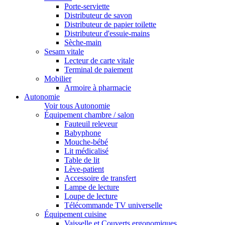
Porte-serviette
Distributeur de savon
Distributeur de papier toilette
Distributeur d'essuie-mains
Sèche-main
Sesam vitale
Lecteur de carte vitale
Terminal de paiement
Mobilier
Armoire à pharmacie
Autonomie
Voir tous Autonomie
Équipement chambre / salon
Fauteuil releveur
Babyphone
Mouche-bébé
Lit médicalisé
Table de lit
Lève-patient
Accessoire de transfert
Lampe de lecture
Loupe de lecture
Télécommande TV universelle
Équipement cuisine
Vaisselle et Couverts ergonomiques