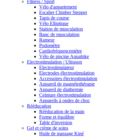
Fitness / Sport
Vélo d'appartement
Escalier Climber Stepper
Tapis de course
Vélo Elliptique
Station de musculation
Banc de musculation
Rameur
Podomètre
Cardiofréquencemètre
Vélo de piscine Aquabike
Electrostimulation / Ultrason
Electrostimulateur
Electrodes électrostimulation
Accessoires électrostimulation
Appareil de magnétothérapie
Appareil de diathermie
Ceinture électrostimulation
Appareils à ondes de choc
Rééducation
Rééducation de la main
Forme et équilibre
Table d'inversion
Gel et crème de soins
Huile de massage Kiné