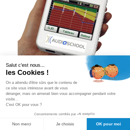
Salut c'est nous...
les Cookies !
On a attendu d'être sûrs que le contenu de
ce site vous intéresse avant de vous
Audiomètre de dépistage Echodia
déranger, mais on aimerait bien vous accompagner pendant votre
Audioschool
visite...
C'est OK pour vous ?
Rating:
Consentements certifiés par
0%
Non merci
Je choisis
OK pour moi
Disponibilité :
En stock