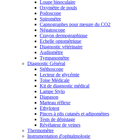
Loupe binoculaire
Oxymètre de pouls
Podoscope
Spiromètre
Capnographes pour mesure du CO2
Négatoscope
Crayon dermographique
Echelle optométrique
Diagnostic vétérinaire
Audiomètre
Tympanomètre
Diagnostic Général
Stéthoscope
Lecteur de glycémie
Toise Médicale
Kit de diagnostic médical
Lampe Stylo
Diapason
Marteau réflexe
Ethylotest
Pinces à plis cutanés et adipomètres
Tests de dépistage
Révélateur de veines
Thermomètre
Instrumentation d'ophtalmologie