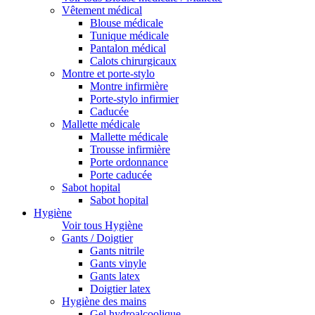
Vêtement médical
Blouse médicale
Tunique médicale
Pantalon médical
Calots chirurgicaux
Montre et porte-stylo
Montre infirmière
Porte-stylo infirmier
Caducée
Mallette médicale
Mallette médicale
Trousse infirmière
Porte ordonnance
Porte caducée
Sabot hopital
Sabot hopital
Hygiène
Voir tous Hygiène
Gants / Doigtier
Gants nitrile
Gants vinyle
Gants latex
Doigtier latex
Hygiène des mains
Gel hydroalcoolique