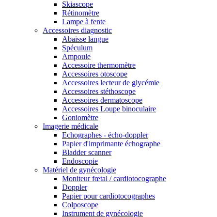
Skiascope
Rétinomètre
Lampe à fente
Accessoires diagnostic
Abaisse langue
Spéculum
Ampoule
Accessoire thermomètre
Accessoires otoscope
Accessoires lecteur de glycémie
Accessoires stéthoscope
Accessoires dermatoscope
Accessoires Loupe binoculaire
Goniomètre
Imagerie médicale
Echographes - écho-doppler
Papier d'imprimante échographe
Bladder scanner
Endoscopie
Matériel de gynécologie
Moniteur fœtal / cardiotocographe
Doppler
Papier pour cardiotocographes
Colposcope
Instrument de gynécologie