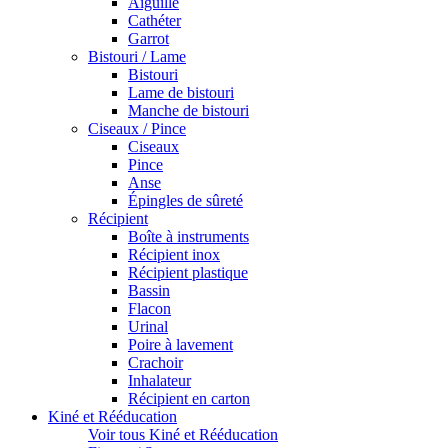
Aiguille
Cathéter
Garrot
Bistouri / Lame
Bistouri
Lame de bistouri
Manche de bistouri
Ciseaux / Pince
Ciseaux
Pince
Anse
Épingles de sûreté
Récipient
Boîte à instruments
Récipient inox
Récipient plastique
Bassin
Flacon
Urinal
Poire à lavement
Crachoir
Inhalateur
Récipient en carton
Kiné et Rééducation
Voir tous Kiné et Rééducation