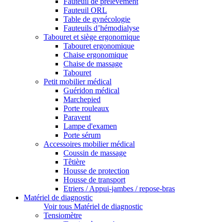
Fauteuil de prélèvement
Fauteuil ORL
Table de gynécologie
Fauteuils d’hémodialyse
Tabouret et siège ergonomique
Tabouret ergonomique
Chaise ergonomique
Chaise de massage
Tabouret
Petit mobilier médical
Guéridon médical
Marchepied
Porte rouleaux
Paravent
Lampe d'examen
Porte sérum
Accessoires mobilier médical
Coussin de massage
Têtière
Housse de protection
Housse de transport
Etriers / Appui-jambes / repose-bras
Matériel de diagnostic
Voir tous Matériel de diagnostic
Tensiomètre