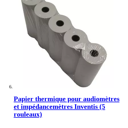
Papier thermique pour audiomètres
et impédancemètres Inventis (5
rouleaux)
Rating: