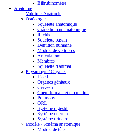
Bilirubinomètre
Anatomie
Voir tous Anatomie
Ostéologie
Squelette anatomique
Crâne humain anatomique
Rachis
Squelette bassin
Dentition humaine
Modèle de vertèbres
Articulations
Membres
Squelette d'animal
Physiologie / Organes
L'oeil
Organes génitaux
Cerveau
Coeur humain et circulation
Poumons
ORL
Système digestif
Système nerveux
Système urinaire
Modèle / Schéma anatomique
Modèle de tête