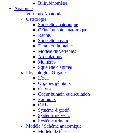
Bilirubinomètre
Anatomie
Voir tous Anatomie
Ostéologie
Squelette anatomique
Crâne humain anatomique
Rachis
Squelette bassin
Dentition humaine
Modèle de vertèbres
Articulations
Membres
Squelette d'animal
Physiologie / Organes
L'oeil
Organes génitaux
Cerveau
Coeur humain et circulation
Poumons
ORL
Système digestif
Système nerveux
Système urinaire
Modèle / Schéma anatomique
Modèle de tête