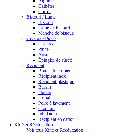
Aiguille
Cathéter
Garrot
Bistouri / Lame
Bistouri
Lame de bistouri
Manche de bistouri
Ciseaux / Pince
Ciseaux
Pince
Anse
Épingles de sûreté
Récipient
Boîte à instruments
Récipient inox
Récipient plastique
Bassin
Flacon
Urinal
Poire à lavement
Crachoir
Inhalateur
Récipient en carton
Kiné et Rééducation
Voir tous Kiné et Rééducation