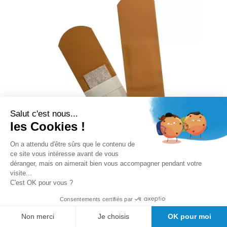
Salut c'est nous...
les Cookies !
On a attendu d'être sûrs que le contenu de
ce site vous intéresse avant de vous
déranger, mais on aimerait bien vous accompagner pendant votre
promotion 12%
visite...
C'est OK pour vous ?
Pansement élastique 19 x 72 mm
Consentements certifiés par
(carton de 100 boites)
Non merci
Je choisis
OK pour moi
Rating: