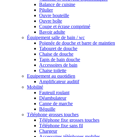
Balance de cuisine
Pilulier
Ouvre bouteille
Ouvre boîte
Coupe et écrase comprimé
Bavoir adulte
Équipement salle de bain / wc
Poignée de douche et barre de maintien
Tabouret de douche
Chaise de douche
Tapis de bain douche
Accessoires de bain
Chaise toilette
Equipement au quotidien
Amplificateur auditif
Mobilité
Fauteuil roulant
Déambulateur
Canne de marche
Béquille
Téléphone grosses touches
Téléphone fixe grosses touches
Téléphone fixe sans fil
Chargeur
Accessoires téléphones mobiles