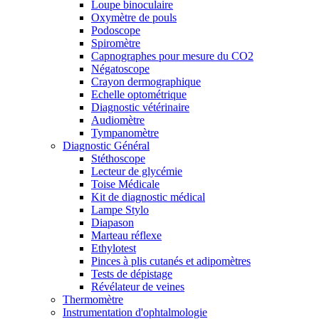
Loupe binoculaire
Oxymètre de pouls
Podoscope
Spiromètre
Capnographes pour mesure du CO2
Négatoscope
Crayon dermographique
Echelle optométrique
Diagnostic vétérinaire
Audiomètre
Tympanomètre
Diagnostic Général
Stéthoscope
Lecteur de glycémie
Toise Médicale
Kit de diagnostic médical
Lampe Stylo
Diapason
Marteau réflexe
Ethylotest
Pinces à plis cutanés et adipomètres
Tests de dépistage
Révélateur de veines
Thermomètre
Instrumentation d'ophtalmologie