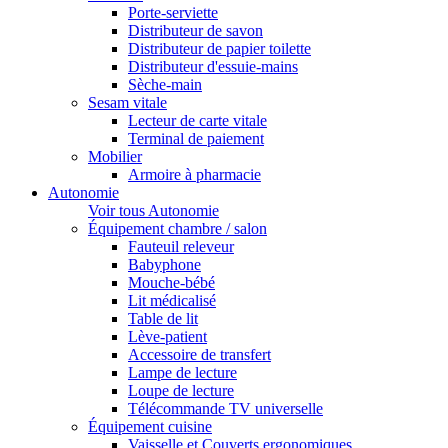
Porte-serviette
Distributeur de savon
Distributeur de papier toilette
Distributeur d'essuie-mains
Sèche-main
Sesam vitale
Lecteur de carte vitale
Terminal de paiement
Mobilier
Armoire à pharmacie
Autonomie
Voir tous Autonomie
Équipement chambre / salon
Fauteuil releveur
Babyphone
Mouche-bébé
Lit médicalisé
Table de lit
Lève-patient
Accessoire de transfert
Lampe de lecture
Loupe de lecture
Télécommande TV universelle
Équipement cuisine
Vaisselle et Couverts ergonomiques