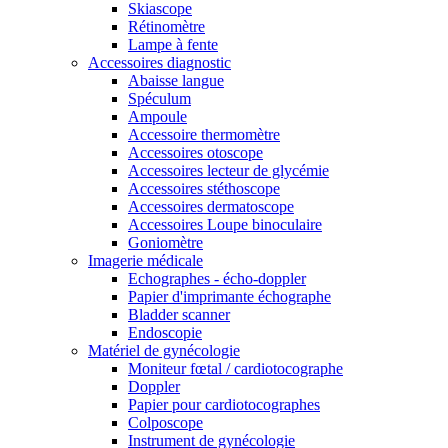
Skiascope
Rétinomètre
Lampe à fente
Accessoires diagnostic
Abaisse langue
Spéculum
Ampoule
Accessoire thermomètre
Accessoires otoscope
Accessoires lecteur de glycémie
Accessoires stéthoscope
Accessoires dermatoscope
Accessoires Loupe binoculaire
Goniomètre
Imagerie médicale
Echographes - écho-doppler
Papier d'imprimante échographe
Bladder scanner
Endoscopie
Matériel de gynécologie
Moniteur fœtal / cardiotocographe
Doppler
Papier pour cardiotocographes
Colposcope
Instrument de gynécologie