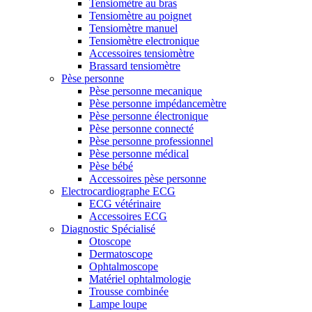
Tensiomètre au bras
Tensiomètre au poignet
Tensiomètre manuel
Tensiomètre electronique
Accessoires tensiomètre
Brassard tensiomètre
Pèse personne
Pèse personne mecanique
Pèse personne impédancemètre
Pèse personne électronique
Pèse personne connecté
Pèse personne professionnel
Pèse personne médical
Pèse bébé
Accessoires pèse personne
Electrocardiographe ECG
ECG vétérinaire
Accessoires ECG
Diagnostic Spécialisé
Otoscope
Dermatoscope
Ophtalmoscope
Matériel ophtalmologie
Trousse combinée
Lampe loupe