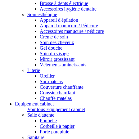
Brosse à dents électrique
Accessoires hygiène dentaire
Soin esthétique
Appareil d'épilation
Appareil manucure / Pédicure
Accessoires manucure / pédicure
Crème de soin
Soin des cheveux
Gel douche
Soin du visage
Miroir grossissant
Vêtements amincissants
Literie
Oreiller
Sur-matelas
Couverture chauffante
Coussin chauffant
Chauffe-matelas
Equipement cabinet
Voir tous Equipement cabinet
Salle d'attente
Poubelle
Corbeille à papier
Porte parapluie
Sanitaire