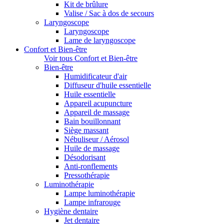
Kit de brûlure
Valise / Sac à dos de secours
Laryngoscope
Laryngoscope
Lame de laryngoscope
Confort et Bien-être
Voir tous Confort et Bien-être
Bien-être
Humidificateur d'air
Diffuseur d'huile essentielle
Huile essentielle
Appareil acupuncture
Appareil de massage
Bain bouillonnant
Siège massant
Nébuliseur / Aérosol
Huile de massage
Désodorisant
Anti-ronflements
Pressothérapie
Luminothérapie
Lampe luminothérapie
Lampe infrarouge
Hygiène dentaire
Jet dentaire