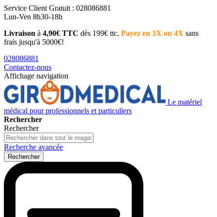
Service Client
Gratuit : 028086881
Lun-Ven 8h30-18h
Livraison
à
4,90€ TTC
dès 199€ ttc.
Payez en 3X ou 4X
sans
frais jusqu'à 5000€!
028086881
Contactez-nous
Affichage navigation
Le matériel
médical pour professionnels et particuliers
Rechercher
Rechercher
Recherche avancée
Rechercher