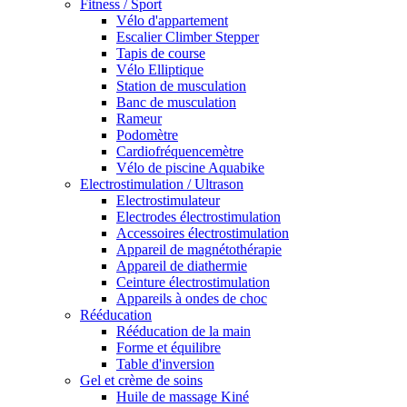
Fitness / Sport
Vélo d'appartement
Escalier Climber Stepper
Tapis de course
Vélo Elliptique
Station de musculation
Banc de musculation
Rameur
Podomètre
Cardiofréquencemètre
Vélo de piscine Aquabike
Electrostimulation / Ultrason
Electrostimulateur
Electrodes électrostimulation
Accessoires électrostimulation
Appareil de magnétothérapie
Appareil de diathermie
Ceinture électrostimulation
Appareils à ondes de choc
Rééducation
Rééducation de la main
Forme et équilibre
Table d'inversion
Gel et crème de soins
Huile de massage Kiné