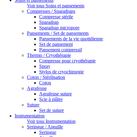
Soins et pansements
Voir tous Soins et pansements
Compresses / Sparadraps
Compresse stérile
Sparadrap
Sparadrap micropore
Pansements / Set de pansements
Pansements de la vie quotidienne
Set de pansement
Pansement compressif
Thermo / Cryothérapie
Compresse pour cryothérapie
Spray
Stylos de cryochirurgie
Coton / Stérilisation
Coton
Agrafeuse
Agrafeuse suture
Scie à plâtre
Suture
Set de suture
Instrumentation
Voir tous Instrumentation
Seringue / Aiguille
Seringue