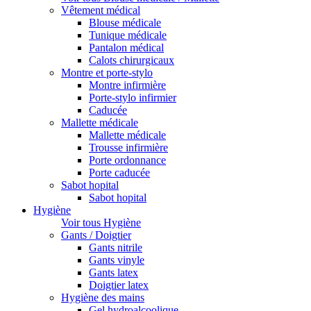
Vêtement médical
Blouse médicale
Tunique médicale
Pantalon médical
Calots chirurgicaux
Montre et porte-stylo
Montre infirmière
Porte-stylo infirmier
Caducée
Mallette médicale
Mallette médicale
Trousse infirmière
Porte ordonnance
Porte caducée
Sabot hopital
Sabot hopital
Hygiène
Voir tous Hygiène
Gants / Doigtier
Gants nitrile
Gants vinyle
Gants latex
Doigtier latex
Hygiène des mains
Gel hydroalcoolique