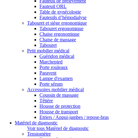
Fauteuil de prélèvement
Fauteuil ORL
Table de gynécologie
Fauteuils d’hémodialyse
Tabouret et siège ergonomique
Tabouret ergonomique
Chaise ergonomique
Chaise de massage
Tabouret
Petit mobilier médical
Guéridon médical
Marchepied
Porte rouleaux
Paravent
Lampe d'examen
Porte sérum
Accessoires mobilier médical
Coussin de massage
Têtière
Housse de protection
Housse de transport
Etriers / Appui-jambes / repose-bras
Matériel de diagnostic
Voir tous Matériel de diagnostic
Tensiomètre