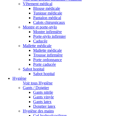
Vêtement médical
Blouse médicale
Tunique médicale
Pantalon médical
Calots chirurgicaux
Montre et porte-stylo
Montre infirmière
Porte-stylo infirmier
Caducée
Mallette médicale
Mallette médicale
Trousse infirmière
Porte ordonnance
Porte caducée
Sabot hopital
Sabot hopital
Hygiène
Voir tous Hygiène
Gants / Doigtier
Gants nitrile
Gants vinyle
Gants latex
Doigtier latex
Hygiène des mains
Gel hydroalcoolique