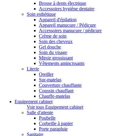
Brosse à dents électrique
Accessoires hygiène dentaire
Soin esthétique
Appareil d'épilation
Appareil manucure / Pédicure
Accessoires manucure / pédicure
Crème de soin
Soin des cheveux
Gel douche
Soin du visage
Miroir grossissant
Vêtements amincissants
Literie
Oreiller
Sur-matelas
Couverture chauffante
Coussin chauffant
Chauffe-matelas
Equipement cabinet
Voir tous Equipement cabinet
Salle d'attente
Poubelle
Corbeille à papier
Porte parapluie
Sanitaire