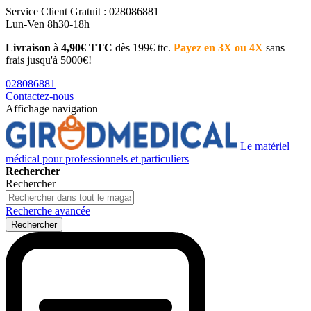
Service Client
Gratuit : 028086881
Lun-Ven 8h30-18h
Livraison
à
4,90€ TTC
dès 199€ ttc.
Payez en 3X ou 4X
sans
frais jusqu'à 5000€!
028086881
Contactez-nous
Affichage navigation
Le matériel
médical pour professionnels et particuliers
Rechercher
Rechercher
Recherche avancée
Rechercher