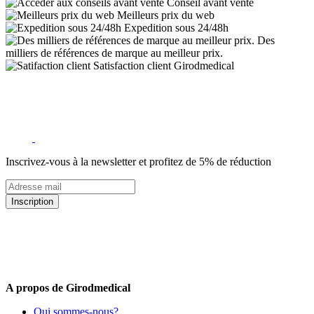
Conseil avant vente
Meilleurs prix du web
Expedition sous 24/48h
Des
milliers de références de marque au meilleur prix.
Satisfaction client Girodmedical
Inscrivez-vous à la newsletter et profitez de 5% de réduction
Inscription
5% de remise valable sur votre prochaine commande de matériel
médical !
Offres promotionnelles, nouveautés, dernières tendances : soyez les
premiers informés !
A propos de Girodmedical
Qui sommes-nous?