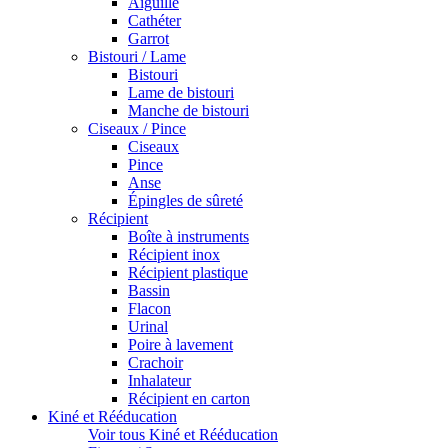
Aiguille
Cathéter
Garrot
Bistouri / Lame
Bistouri
Lame de bistouri
Manche de bistouri
Ciseaux / Pince
Ciseaux
Pince
Anse
Épingles de sûreté
Récipient
Boîte à instruments
Récipient inox
Récipient plastique
Bassin
Flacon
Urinal
Poire à lavement
Crachoir
Inhalateur
Récipient en carton
Kiné et Rééducation
Voir tous Kiné et Rééducation