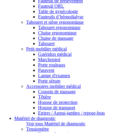
Fauteuil de prélèvement
Fauteuil ORL
Table de gynécologie
Fauteuils d’hémodialyse
Tabouret et siège ergonomique
Tabouret ergonomique
Chaise ergonomique
Chaise de massage
Tabouret
Petit mobilier médical
Guéridon médical
Marchepied
Porte rouleaux
Paravent
Lampe d'examen
Porte sérum
Accessoires mobilier médical
Coussin de massage
Têtière
Housse de protection
Housse de transport
Etriers / Appui-jambes / repose-bras
Matériel de diagnostic
Voir tous Matériel de diagnostic
Tensiomètre