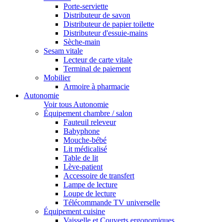
Porte-serviette
Distributeur de savon
Distributeur de papier toilette
Distributeur d'essuie-mains
Sèche-main
Sesam vitale
Lecteur de carte vitale
Terminal de paiement
Mobilier
Armoire à pharmacie
Autonomie
Voir tous Autonomie
Équipement chambre / salon
Fauteuil releveur
Babyphone
Mouche-bébé
Lit médicalisé
Table de lit
Lève-patient
Accessoire de transfert
Lampe de lecture
Loupe de lecture
Télécommande TV universelle
Équipement cuisine
Vaisselle et Couverts ergonomiques