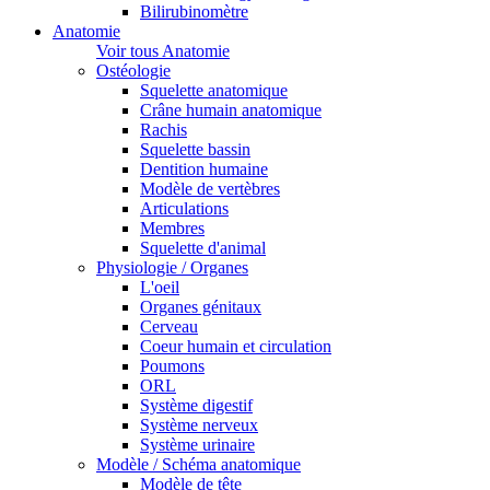
Bilirubinomètre
Anatomie
Voir tous Anatomie
Ostéologie
Squelette anatomique
Crâne humain anatomique
Rachis
Squelette bassin
Dentition humaine
Modèle de vertèbres
Articulations
Membres
Squelette d'animal
Physiologie / Organes
L'oeil
Organes génitaux
Cerveau
Coeur humain et circulation
Poumons
ORL
Système digestif
Système nerveux
Système urinaire
Modèle / Schéma anatomique
Modèle de tête