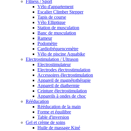
Fitness / Sport
Vélo d'appartement
Escalier Climber Stepper
Tapis de course
Vélo Elliptique
Station de musculation
Banc de musculation
Rameur
Podomètre
Cardiofréquencemètre
Vélo de piscine Aquabike
Electrostimulation / Ultrason
Electrostimulateur
Electrodes électrostimulation
Accessoires électrostimulation
Appareil de magnétothérapie
Appareil de diathermie
Ceinture électrostimulation
Appareils à ondes de choc
Rééducation
Rééducation de la main
Forme et équilibre
Table d'inversion
Gel et crème de soins
Huile de massage Kiné