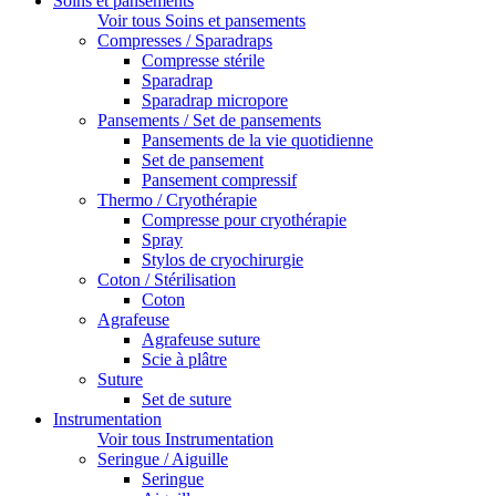
Soins et pansements
Voir tous Soins et pansements
Compresses / Sparadraps
Compresse stérile
Sparadrap
Sparadrap micropore
Pansements / Set de pansements
Pansements de la vie quotidienne
Set de pansement
Pansement compressif
Thermo / Cryothérapie
Compresse pour cryothérapie
Spray
Stylos de cryochirurgie
Coton / Stérilisation
Coton
Agrafeuse
Agrafeuse suture
Scie à plâtre
Suture
Set de suture
Instrumentation
Voir tous Instrumentation
Seringue / Aiguille
Seringue