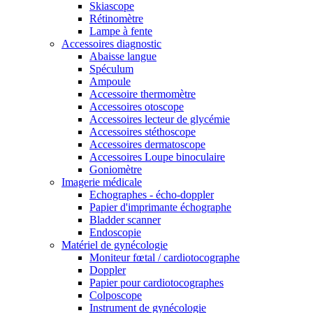
Skiascope
Rétinomètre
Lampe à fente
Accessoires diagnostic
Abaisse langue
Spéculum
Ampoule
Accessoire thermomètre
Accessoires otoscope
Accessoires lecteur de glycémie
Accessoires stéthoscope
Accessoires dermatoscope
Accessoires Loupe binoculaire
Goniomètre
Imagerie médicale
Echographes - écho-doppler
Papier d'imprimante échographe
Bladder scanner
Endoscopie
Matériel de gynécologie
Moniteur fœtal / cardiotocographe
Doppler
Papier pour cardiotocographes
Colposcope
Instrument de gynécologie