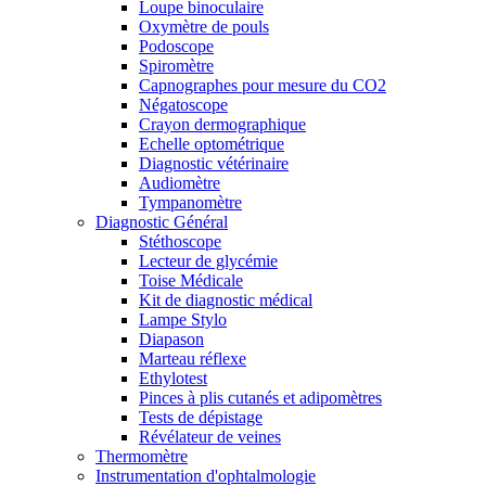
Loupe binoculaire
Oxymètre de pouls
Podoscope
Spiromètre
Capnographes pour mesure du CO2
Négatoscope
Crayon dermographique
Echelle optométrique
Diagnostic vétérinaire
Audiomètre
Tympanomètre
Diagnostic Général
Stéthoscope
Lecteur de glycémie
Toise Médicale
Kit de diagnostic médical
Lampe Stylo
Diapason
Marteau réflexe
Ethylotest
Pinces à plis cutanés et adipomètres
Tests de dépistage
Révélateur de veines
Thermomètre
Instrumentation d'ophtalmologie