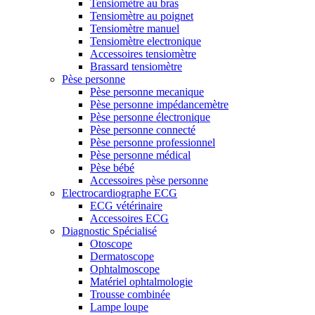
Tensiomètre au bras
Tensiomètre au poignet
Tensiomètre manuel
Tensiomètre electronique
Accessoires tensiomètre
Brassard tensiomètre
Pèse personne
Pèse personne mecanique
Pèse personne impédancemètre
Pèse personne électronique
Pèse personne connecté
Pèse personne professionnel
Pèse personne médical
Pèse bébé
Accessoires pèse personne
Electrocardiographe ECG
ECG vétérinaire
Accessoires ECG
Diagnostic Spécialisé
Otoscope
Dermatoscope
Ophtalmoscope
Matériel ophtalmologie
Trousse combinée
Lampe loupe