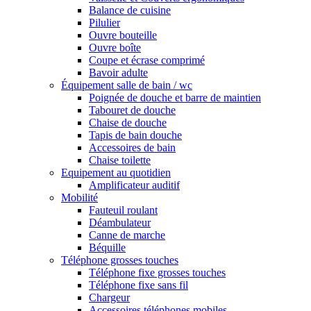
Balance de cuisine
Pilulier
Ouvre bouteille
Ouvre boîte
Coupe et écrase comprimé
Bavoir adulte
Équipement salle de bain / wc
Poignée de douche et barre de maintien
Tabouret de douche
Chaise de douche
Tapis de bain douche
Accessoires de bain
Chaise toilette
Equipement au quotidien
Amplificateur auditif
Mobilité
Fauteuil roulant
Déambulateur
Canne de marche
Béquille
Téléphone grosses touches
Téléphone fixe grosses touches
Téléphone fixe sans fil
Chargeur
Accessoires téléphones mobiles