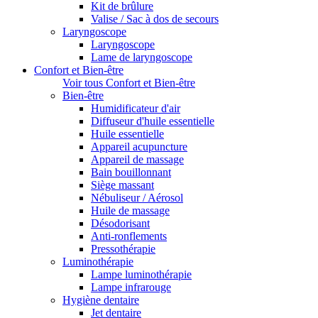
Kit de brûlure
Valise / Sac à dos de secours
Laryngoscope
Laryngoscope
Lame de laryngoscope
Confort et Bien-être
Voir tous Confort et Bien-être
Bien-être
Humidificateur d'air
Diffuseur d'huile essentielle
Huile essentielle
Appareil acupuncture
Appareil de massage
Bain bouillonnant
Siège massant
Nébuliseur / Aérosol
Huile de massage
Désodorisant
Anti-ronflements
Pressothérapie
Luminothérapie
Lampe luminothérapie
Lampe infrarouge
Hygiène dentaire
Jet dentaire