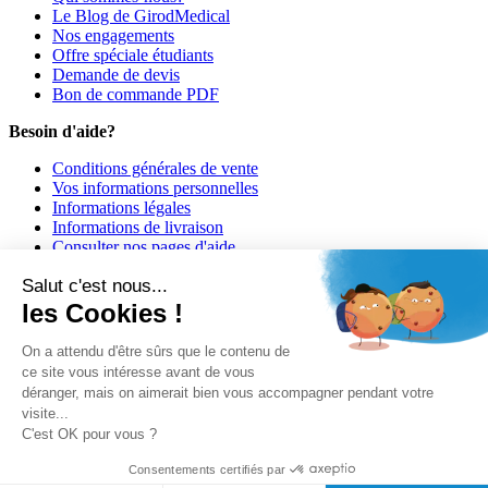
Le Blog de GirodMedical
Nos engagements
Offre spéciale étudiants
Demande de devis
Bon de commande PDF
Besoin d'aide?
Conditions générales de vente
Vos informations personnelles
Informations légales
Informations de livraison
Consulter nos pages d'aide
Informations de paiement
Salut c'est nous...
Girodmedical est également présent dans 23 pays
les Cookies !
© 2026 Girodmedical. Tous droits réservés.
On a attendu d'être sûrs que le contenu de
ce site vous intéresse avant de vous
déranger, mais on aimerait bien vous accompagner pendant votre
Paiement 100 % sécurisé !
visite...
Contrôle Anti-Fraude, Certificat SSL
C'est OK pour vous ?
Consentements certifiés par