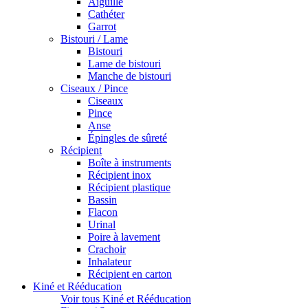
Aiguille
Cathéter
Garrot
Bistouri / Lame
Bistouri
Lame de bistouri
Manche de bistouri
Ciseaux / Pince
Ciseaux
Pince
Anse
Épingles de sûreté
Récipient
Boîte à instruments
Récipient inox
Récipient plastique
Bassin
Flacon
Urinal
Poire à lavement
Crachoir
Inhalateur
Récipient en carton
Kiné et Rééducation
Voir tous Kiné et Rééducation