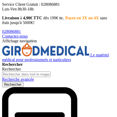
Service Client
Gratuit : 028086881
Lun-Ven 8h30-18h
Livraison
à
4,90€ TTC
dès 199€ ttc.
Payez en 3X ou 4X
sans
frais jusqu'à 5000€!
028086881
Contactez-nous
Affichage navigation
Le matériel
médical pour professionnels et particuliers
Rechercher
Rechercher
Recherche avancée
Rechercher