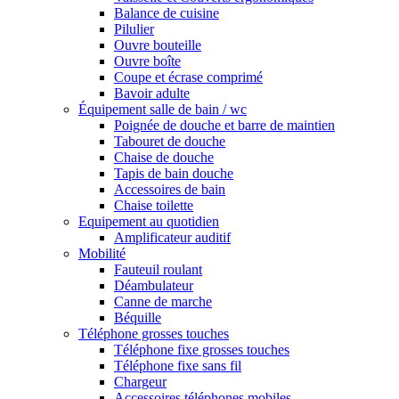
Balance de cuisine
Pilulier
Ouvre bouteille
Ouvre boîte
Coupe et écrase comprimé
Bavoir adulte
Équipement salle de bain / wc
Poignée de douche et barre de maintien
Tabouret de douche
Chaise de douche
Tapis de bain douche
Accessoires de bain
Chaise toilette
Equipement au quotidien
Amplificateur auditif
Mobilité
Fauteuil roulant
Déambulateur
Canne de marche
Béquille
Téléphone grosses touches
Téléphone fixe grosses touches
Téléphone fixe sans fil
Chargeur
Accessoires téléphones mobiles