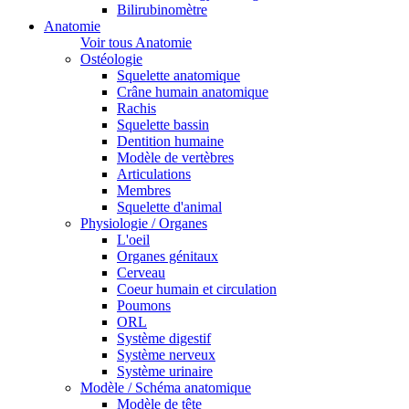
Bilirubinomètre
Anatomie
Voir tous Anatomie
Ostéologie
Squelette anatomique
Crâne humain anatomique
Rachis
Squelette bassin
Dentition humaine
Modèle de vertèbres
Articulations
Membres
Squelette d'animal
Physiologie / Organes
L'oeil
Organes génitaux
Cerveau
Coeur humain et circulation
Poumons
ORL
Système digestif
Système nerveux
Système urinaire
Modèle / Schéma anatomique
Modèle de tête