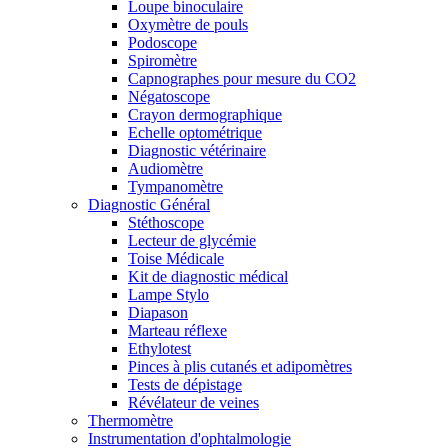
Loupe binoculaire
Oxymètre de pouls
Podoscope
Spiromètre
Capnographes pour mesure du CO2
Négatoscope
Crayon dermographique
Echelle optométrique
Diagnostic vétérinaire
Audiomètre
Tympanomètre
Diagnostic Général
Stéthoscope
Lecteur de glycémie
Toise Médicale
Kit de diagnostic médical
Lampe Stylo
Diapason
Marteau réflexe
Ethylotest
Pinces à plis cutanés et adipomètres
Tests de dépistage
Révélateur de veines
Thermomètre
Instrumentation d'ophtalmologie