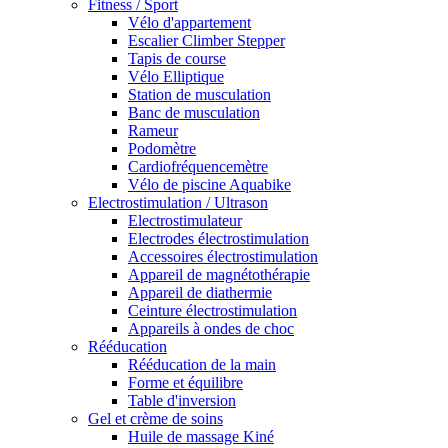
Fitness / Sport
Vélo d'appartement
Escalier Climber Stepper
Tapis de course
Vélo Elliptique
Station de musculation
Banc de musculation
Rameur
Podomètre
Cardiofréquencemètre
Vélo de piscine Aquabike
Electrostimulation / Ultrason
Electrostimulateur
Electrodes électrostimulation
Accessoires électrostimulation
Appareil de magnétothérapie
Appareil de diathermie
Ceinture électrostimulation
Appareils à ondes de choc
Rééducation
Rééducation de la main
Forme et équilibre
Table d'inversion
Gel et crème de soins
Huile de massage Kiné