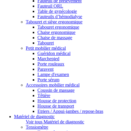
Fauteuil de prélèvement
Fauteuil ORL
Table de gynécologie
Fauteuils d’hémodialyse
Tabouret et siège ergonomique
Tabouret ergonomique
Chaise ergonomique
Chaise de massage
Tabouret
Petit mobilier médical
Guéridon médical
Marchepied
Porte rouleaux
Paravent
Lampe d'examen
Porte sérum
Accessoires mobilier médical
Coussin de massage
Têtière
Housse de protection
Housse de transport
Etriers / Appui-jambes / repose-bras
Matériel de diagnostic
Voir tous Matériel de diagnostic
Tensiomètre