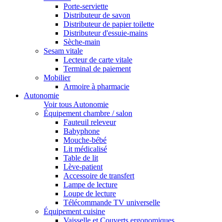
Porte-serviette
Distributeur de savon
Distributeur de papier toilette
Distributeur d'essuie-mains
Sèche-main
Sesam vitale
Lecteur de carte vitale
Terminal de paiement
Mobilier
Armoire à pharmacie
Autonomie
Voir tous Autonomie
Équipement chambre / salon
Fauteuil releveur
Babyphone
Mouche-bébé
Lit médicalisé
Table de lit
Lève-patient
Accessoire de transfert
Lampe de lecture
Loupe de lecture
Télécommande TV universelle
Équipement cuisine
Vaisselle et Couverts ergonomiques