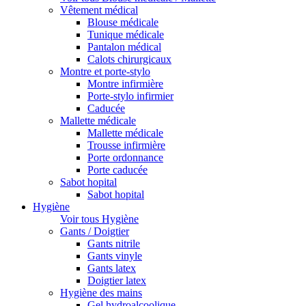
Vêtement médical
Blouse médicale
Tunique médicale
Pantalon médical
Calots chirurgicaux
Montre et porte-stylo
Montre infirmière
Porte-stylo infirmier
Caducée
Mallette médicale
Mallette médicale
Trousse infirmière
Porte ordonnance
Porte caducée
Sabot hopital
Sabot hopital
Hygiène
Voir tous Hygiène
Gants / Doigtier
Gants nitrile
Gants vinyle
Gants latex
Doigtier latex
Hygiène des mains
Gel hydroalcoolique