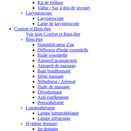
Kit de brûlure
Valise / Sac à dos de secours
Laryngoscope
Laryngoscope
Lame de laryngoscope
Confort et Bien-être
Voir tous Confort et Bien-être
Bien-être
Humidificateur d'air
Diffuseur d'huile essentielle
Huile essentielle
Appareil acupuncture
Appareil de massage
Bain bouillonnant
Siège massant
Nébuliseur / Aérosol
Huile de massage
Désodorisant
Anti-ronflements
Pressothérapie
Luminothérapie
Lampe luminothérapie
Lampe infrarouge
Hygiène dentaire
Jet dentaire