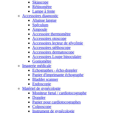
Skiascope
Rétinomètre
Lampe à fente
Accessoires diagnostic
Abaisse langue
Spéculum
Ampoule
Accessoire thermomètre
Accessoires otoscope
Accessoires lecteur de glycémie
Accessoires stéthoscope
Accessoires dermatoscope
Accessoires Loupe binoculaire
Goniomètre
Imagerie médicale
Echographes - écho-doppler
Papier d'imprimante échographe
Bladder scanner
Endoscopie
Matériel de gynécologie
Moniteur fœtal / cardiotocographe
Doppler
Papier pour cardiotocographes
Colposcope
Instrument de gynécologie