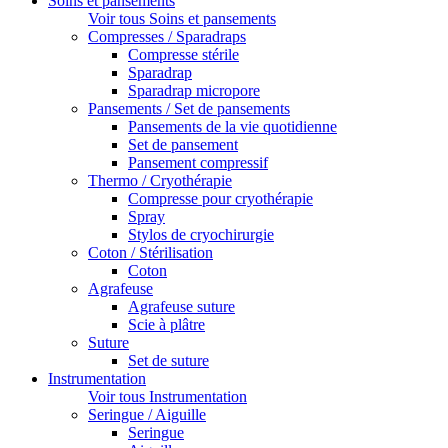
Soins et pansements
Voir tous Soins et pansements
Compresses / Sparadraps
Compresse stérile
Sparadrap
Sparadrap micropore
Pansements / Set de pansements
Pansements de la vie quotidienne
Set de pansement
Pansement compressif
Thermo / Cryothérapie
Compresse pour cryothérapie
Spray
Stylos de cryochirurgie
Coton / Stérilisation
Coton
Agrafeuse
Agrafeuse suture
Scie à plâtre
Suture
Set de suture
Instrumentation
Voir tous Instrumentation
Seringue / Aiguille
Seringue