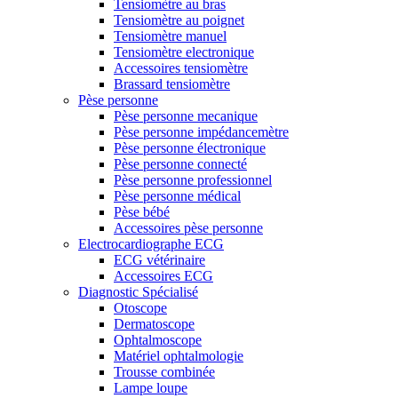
Tensiomètre au bras
Tensiomètre au poignet
Tensiomètre manuel
Tensiomètre electronique
Accessoires tensiomètre
Brassard tensiomètre
Pèse personne
Pèse personne mecanique
Pèse personne impédancemètre
Pèse personne électronique
Pèse personne connecté
Pèse personne professionnel
Pèse personne médical
Pèse bébé
Accessoires pèse personne
Electrocardiographe ECG
ECG vétérinaire
Accessoires ECG
Diagnostic Spécialisé
Otoscope
Dermatoscope
Ophtalmoscope
Matériel ophtalmologie
Trousse combinée
Lampe loupe