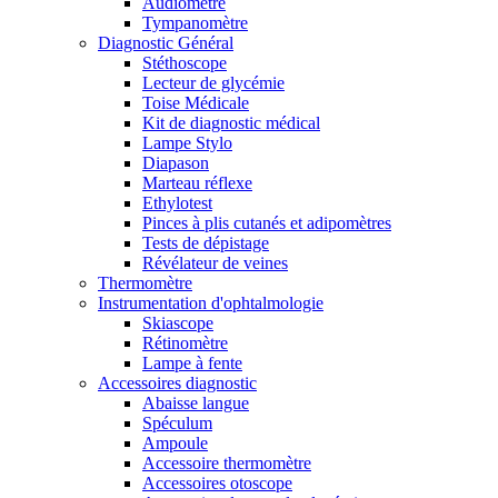
Audiomètre
Tympanomètre
Diagnostic Général
Stéthoscope
Lecteur de glycémie
Toise Médicale
Kit de diagnostic médical
Lampe Stylo
Diapason
Marteau réflexe
Ethylotest
Pinces à plis cutanés et adipomètres
Tests de dépistage
Révélateur de veines
Thermomètre
Instrumentation d'ophtalmologie
Skiascope
Rétinomètre
Lampe à fente
Accessoires diagnostic
Abaisse langue
Spéculum
Ampoule
Accessoire thermomètre
Accessoires otoscope