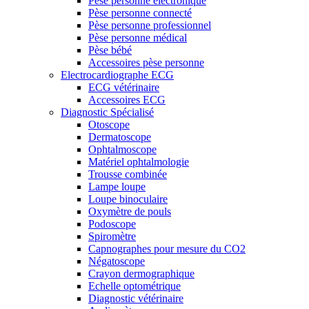
Pèse personne électronique
Pèse personne connecté
Pèse personne professionnel
Pèse personne médical
Pèse bébé
Accessoires pèse personne
Electrocardiographe ECG
ECG vétérinaire
Accessoires ECG
Diagnostic Spécialisé
Otoscope
Dermatoscope
Ophtalmoscope
Matériel ophtalmologie
Trousse combinée
Lampe loupe
Loupe binoculaire
Oxymètre de pouls
Podoscope
Spiromètre
Capnographes pour mesure du CO2
Négatoscope
Crayon dermographique
Echelle optométrique
Diagnostic vétérinaire