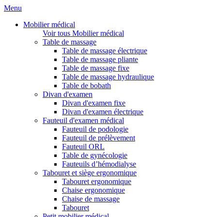
Menu
Mobilier médical
Voir tous Mobilier médical
Table de massage
Table de massage électrique
Table de massage pliante
Table de massage fixe
Table de massage hydraulique
Table de bobath
Divan d'examen
Divan d'examen fixe
Divan d'examen électrique
Fauteuil d'examen médical
Fauteuil de podologie
Fauteuil de prélèvement
Fauteuil ORL
Table de gynécologie
Fauteuils d’hémodialyse
Tabouret et siège ergonomique
Tabouret ergonomique
Chaise ergonomique
Chaise de massage
Tabouret
Petit mobilier médical