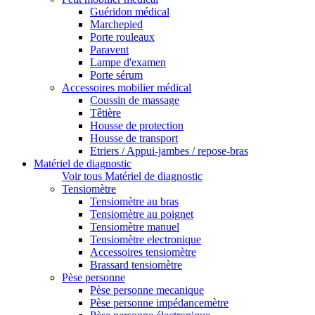
Guéridon médical
Marchepied
Porte rouleaux
Paravent
Lampe d'examen
Porte sérum
Accessoires mobilier médical
Coussin de massage
Têtière
Housse de protection
Housse de transport
Etriers / Appui-jambes / repose-bras
Matériel de diagnostic
Voir tous Matériel de diagnostic
Tensiomètre
Tensiomètre au bras
Tensiomètre au poignet
Tensiomètre manuel
Tensiomètre electronique
Accessoires tensiomètre
Brassard tensiomètre
Pèse personne
Pèse personne mecanique
Pèse personne impédancemètre