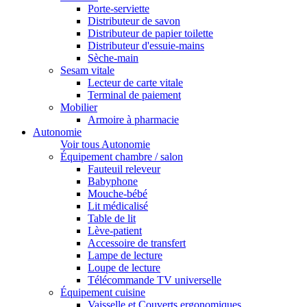
Porte-serviette
Distributeur de savon
Distributeur de papier toilette
Distributeur d'essuie-mains
Sèche-main
Sesam vitale
Lecteur de carte vitale
Terminal de paiement
Mobilier
Armoire à pharmacie
Autonomie
Voir tous Autonomie
Équipement chambre / salon
Fauteuil releveur
Babyphone
Mouche-bébé
Lit médicalisé
Table de lit
Lève-patient
Accessoire de transfert
Lampe de lecture
Loupe de lecture
Télécommande TV universelle
Équipement cuisine
Vaisselle et Couverts ergonomiques