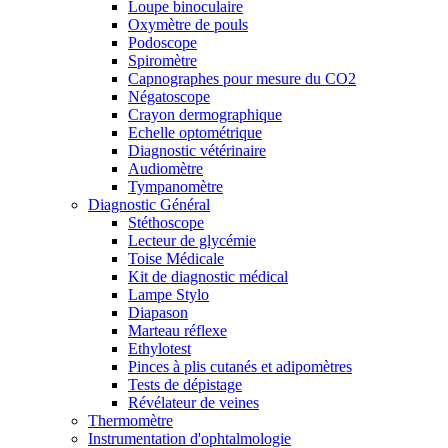
Loupe binoculaire
Oxymètre de pouls
Podoscope
Spiromètre
Capnographes pour mesure du CO2
Négatoscope
Crayon dermographique
Echelle optométrique
Diagnostic vétérinaire
Audiomètre
Tympanomètre
Diagnostic Général
Stéthoscope
Lecteur de glycémie
Toise Médicale
Kit de diagnostic médical
Lampe Stylo
Diapason
Marteau réflexe
Ethylotest
Pinces à plis cutanés et adipomètres
Tests de dépistage
Révélateur de veines
Thermomètre
Instrumentation d'ophtalmologie