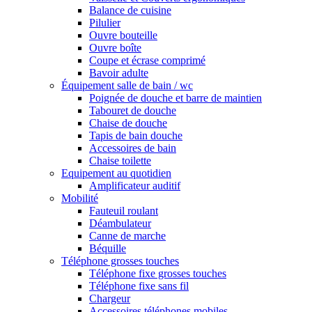
Balance de cuisine
Pilulier
Ouvre bouteille
Ouvre boîte
Coupe et écrase comprimé
Bavoir adulte
Équipement salle de bain / wc
Poignée de douche et barre de maintien
Tabouret de douche
Chaise de douche
Tapis de bain douche
Accessoires de bain
Chaise toilette
Equipement au quotidien
Amplificateur auditif
Mobilité
Fauteuil roulant
Déambulateur
Canne de marche
Béquille
Téléphone grosses touches
Téléphone fixe grosses touches
Téléphone fixe sans fil
Chargeur
Accessoires téléphones mobiles