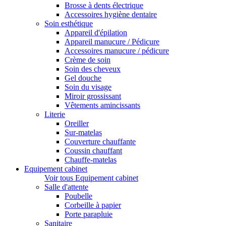
Brosse à dents électrique
Accessoires hygiène dentaire
Soin esthétique
Appareil d'épilation
Appareil manucure / Pédicure
Accessoires manucure / pédicure
Crème de soin
Soin des cheveux
Gel douche
Soin du visage
Miroir grossissant
Vêtements amincissants
Literie
Oreiller
Sur-matelas
Couverture chauffante
Coussin chauffant
Chauffe-matelas
Equipement cabinet
Voir tous Equipement cabinet
Salle d'attente
Poubelle
Corbeille à papier
Porte parapluie
Sanitaire