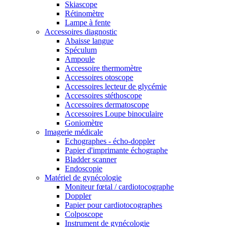
Skiascope
Rétinomètre
Lampe à fente
Accessoires diagnostic
Abaisse langue
Spéculum
Ampoule
Accessoire thermomètre
Accessoires otoscope
Accessoires lecteur de glycémie
Accessoires stéthoscope
Accessoires dermatoscope
Accessoires Loupe binoculaire
Goniomètre
Imagerie médicale
Echographes - écho-doppler
Papier d'imprimante échographe
Bladder scanner
Endoscopie
Matériel de gynécologie
Moniteur fœtal / cardiotocographe
Doppler
Papier pour cardiotocographes
Colposcope
Instrument de gynécologie