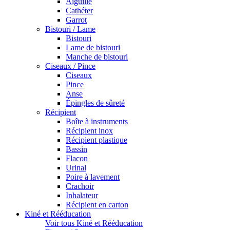
Aiguille
Cathéter
Garrot
Bistouri / Lame
Bistouri
Lame de bistouri
Manche de bistouri
Ciseaux / Pince
Ciseaux
Pince
Anse
Épingles de sûreté
Récipient
Boîte à instruments
Récipient inox
Récipient plastique
Bassin
Flacon
Urinal
Poire à lavement
Crachoir
Inhalateur
Récipient en carton
Kiné et Rééducation
Voir tous Kiné et Rééducation