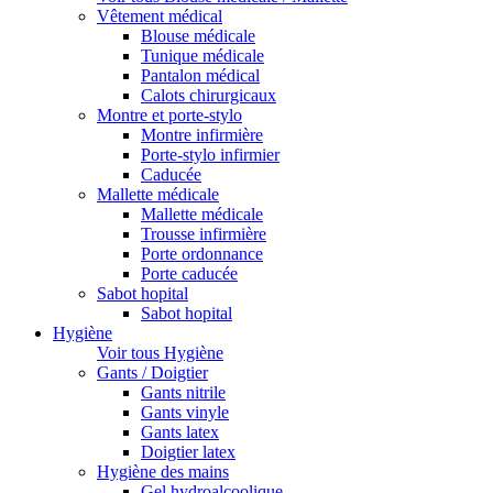
Vêtement médical
Blouse médicale
Tunique médicale
Pantalon médical
Calots chirurgicaux
Montre et porte-stylo
Montre infirmière
Porte-stylo infirmier
Caducée
Mallette médicale
Mallette médicale
Trousse infirmière
Porte ordonnance
Porte caducée
Sabot hopital
Sabot hopital
Hygiène
Voir tous Hygiène
Gants / Doigtier
Gants nitrile
Gants vinyle
Gants latex
Doigtier latex
Hygiène des mains
Gel hydroalcoolique