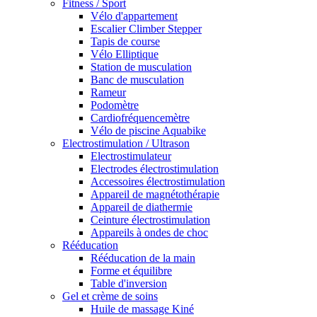
Fitness / Sport
Vélo d'appartement
Escalier Climber Stepper
Tapis de course
Vélo Elliptique
Station de musculation
Banc de musculation
Rameur
Podomètre
Cardiofréquencemètre
Vélo de piscine Aquabike
Electrostimulation / Ultrason
Electrostimulateur
Electrodes électrostimulation
Accessoires électrostimulation
Appareil de magnétothérapie
Appareil de diathermie
Ceinture électrostimulation
Appareils à ondes de choc
Rééducation
Rééducation de la main
Forme et équilibre
Table d'inversion
Gel et crème de soins
Huile de massage Kiné