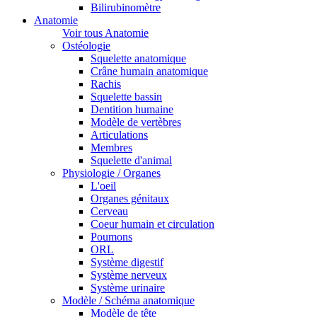
Bilirubinomètre
Anatomie
Voir tous Anatomie
Ostéologie
Squelette anatomique
Crâne humain anatomique
Rachis
Squelette bassin
Dentition humaine
Modèle de vertèbres
Articulations
Membres
Squelette d'animal
Physiologie / Organes
L'oeil
Organes génitaux
Cerveau
Coeur humain et circulation
Poumons
ORL
Système digestif
Système nerveux
Système urinaire
Modèle / Schéma anatomique
Modèle de tête