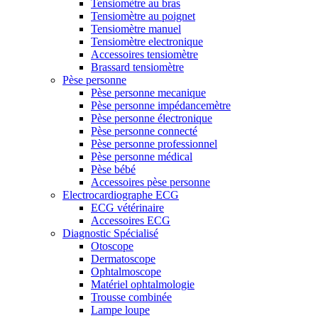
Tensiomètre au bras
Tensiomètre au poignet
Tensiomètre manuel
Tensiomètre electronique
Accessoires tensiomètre
Brassard tensiomètre
Pèse personne
Pèse personne mecanique
Pèse personne impédancemètre
Pèse personne électronique
Pèse personne connecté
Pèse personne professionnel
Pèse personne médical
Pèse bébé
Accessoires pèse personne
Electrocardiographe ECG
ECG vétérinaire
Accessoires ECG
Diagnostic Spécialisé
Otoscope
Dermatoscope
Ophtalmoscope
Matériel ophtalmologie
Trousse combinée
Lampe loupe