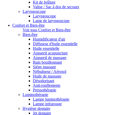
Kit de brûlure
Valise / Sac à dos de secours
Laryngoscope
Laryngoscope
Lame de laryngoscope
Confort et Bien-être
Voir tous Confort et Bien-être
Bien-être
Humidificateur d'air
Diffuseur d'huile essentielle
Huile essentielle
Appareil acupuncture
Appareil de massage
Bain bouillonnant
Siège massant
Nébuliseur / Aérosol
Huile de massage
Désodorisant
Anti-ronflements
Pressothérapie
Luminothérapie
Lampe luminothérapie
Lampe infrarouge
Hygiène dentaire
Jet dentaire