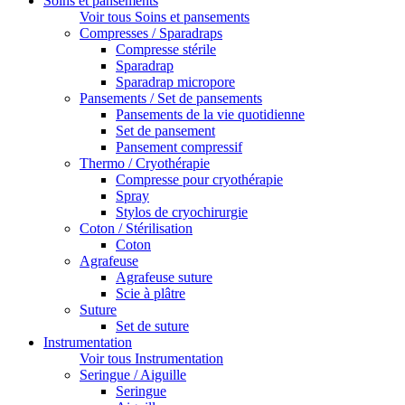
Soins et pansements
Voir tous Soins et pansements
Compresses / Sparadraps
Compresse stérile
Sparadrap
Sparadrap micropore
Pansements / Set de pansements
Pansements de la vie quotidienne
Set de pansement
Pansement compressif
Thermo / Cryothérapie
Compresse pour cryothérapie
Spray
Stylos de cryochirurgie
Coton / Stérilisation
Coton
Agrafeuse
Agrafeuse suture
Scie à plâtre
Suture
Set de suture
Instrumentation
Voir tous Instrumentation
Seringue / Aiguille
Seringue