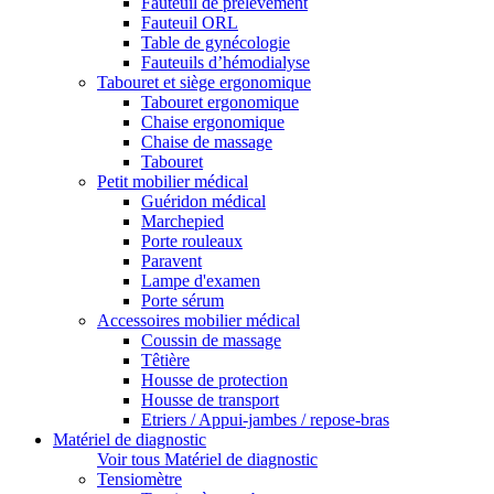
Fauteuil de prélèvement
Fauteuil ORL
Table de gynécologie
Fauteuils d’hémodialyse
Tabouret et siège ergonomique
Tabouret ergonomique
Chaise ergonomique
Chaise de massage
Tabouret
Petit mobilier médical
Guéridon médical
Marchepied
Porte rouleaux
Paravent
Lampe d'examen
Porte sérum
Accessoires mobilier médical
Coussin de massage
Têtière
Housse de protection
Housse de transport
Etriers / Appui-jambes / repose-bras
Matériel de diagnostic
Voir tous Matériel de diagnostic
Tensiomètre