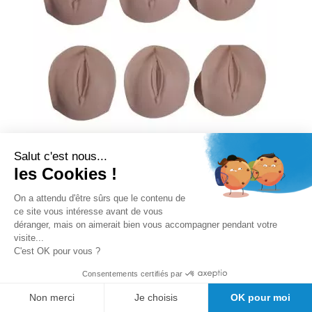
Salut c'est nous...
les Cookies !
Modèle prénatal du col utérin et du
canal de naissance
On a attendu d'être sûrs que le contenu de
ce site vous intéresse avant de vous
déranger, mais on aimerait bien vous accompagner pendant votre
Rating:
visite...
0%
C'est OK pour vous ?
Disponibilité :
sous 180 jour(s)
Consentements certifiés par
TTC
393,25 €
Non merci
Je choisis
OK pour moi
Ajouter au panier