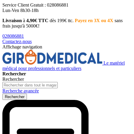
Service Client
Gratuit : 028086881
Lun-Ven 8h30-18h
Livraison
à
4,90€ TTC
dès 199€ ttc.
Payez en 3X ou 4X
sans
frais jusqu'à 5000€!
028086881
Contactez-nous
Affichage navigation
Le matériel
médical pour professionnels et particuliers
Rechercher
Rechercher
Recherche avancée
Rechercher