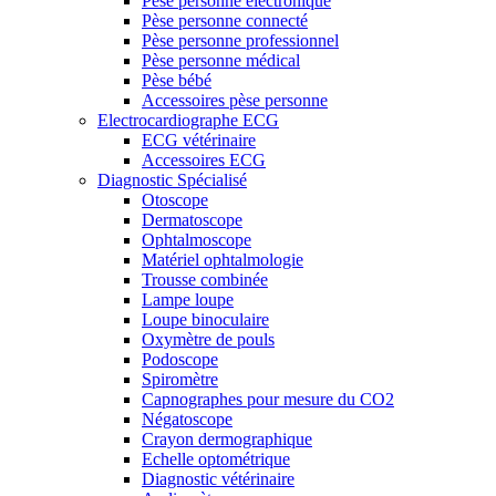
Pèse personne électronique
Pèse personne connecté
Pèse personne professionnel
Pèse personne médical
Pèse bébé
Accessoires pèse personne
Electrocardiographe ECG
ECG vétérinaire
Accessoires ECG
Diagnostic Spécialisé
Otoscope
Dermatoscope
Ophtalmoscope
Matériel ophtalmologie
Trousse combinée
Lampe loupe
Loupe binoculaire
Oxymètre de pouls
Podoscope
Spiromètre
Capnographes pour mesure du CO2
Négatoscope
Crayon dermographique
Echelle optométrique
Diagnostic vétérinaire