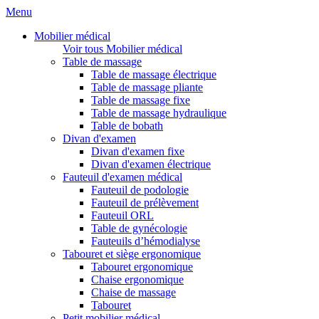
Menu
Mobilier médical
Voir tous Mobilier médical
Table de massage
Table de massage électrique
Table de massage pliante
Table de massage fixe
Table de massage hydraulique
Table de bobath
Divan d'examen
Divan d'examen fixe
Divan d'examen électrique
Fauteuil d'examen médical
Fauteuil de podologie
Fauteuil de prélèvement
Fauteuil ORL
Table de gynécologie
Fauteuils d’hémodialyse
Tabouret et siège ergonomique
Tabouret ergonomique
Chaise ergonomique
Chaise de massage
Tabouret
Petit mobilier médical