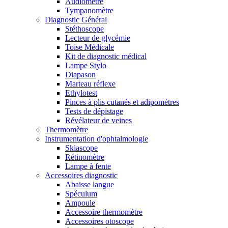
Audiomètre
Tympanomètre
Diagnostic Général
Stéthoscope
Lecteur de glycémie
Toise Médicale
Kit de diagnostic médical
Lampe Stylo
Diapason
Marteau réflexe
Ethylotest
Pinces à plis cutanés et adipomètres
Tests de dépistage
Révélateur de veines
Thermomètre
Instrumentation d'ophtalmologie
Skiascope
Rétinomètre
Lampe à fente
Accessoires diagnostic
Abaisse langue
Spéculum
Ampoule
Accessoire thermomètre
Accessoires otoscope