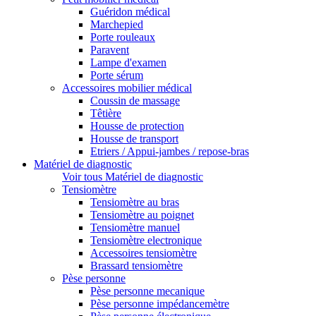
Guéridon médical
Marchepied
Porte rouleaux
Paravent
Lampe d'examen
Porte sérum
Accessoires mobilier médical
Coussin de massage
Têtière
Housse de protection
Housse de transport
Etriers / Appui-jambes / repose-bras
Matériel de diagnostic
Voir tous Matériel de diagnostic
Tensiomètre
Tensiomètre au bras
Tensiomètre au poignet
Tensiomètre manuel
Tensiomètre electronique
Accessoires tensiomètre
Brassard tensiomètre
Pèse personne
Pèse personne mecanique
Pèse personne impédancemètre