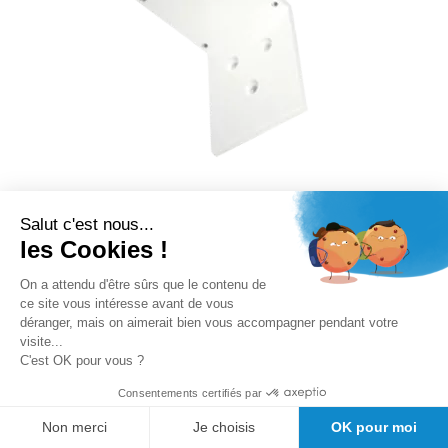
Salut c'est nous...
les Cookies !
Équerre de fixation murale pour
lampe Lid
On a attendu d'être sûrs que le contenu de
ce site vous intéresse avant de vous
Rating:
déranger, mais on aimerait bien vous accompagner pendant votre
0%
visite...
C'est OK pour vous ?
Disponibilité :
En stock
Consentements certifiés par
TTC
39,33 €
Non merci
Je choisis
OK pour moi
Ajouter au panier