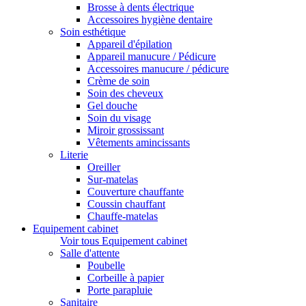
Brosse à dents électrique
Accessoires hygiène dentaire
Soin esthétique
Appareil d'épilation
Appareil manucure / Pédicure
Accessoires manucure / pédicure
Crème de soin
Soin des cheveux
Gel douche
Soin du visage
Miroir grossissant
Vêtements amincissants
Literie
Oreiller
Sur-matelas
Couverture chauffante
Coussin chauffant
Chauffe-matelas
Equipement cabinet
Voir tous Equipement cabinet
Salle d'attente
Poubelle
Corbeille à papier
Porte parapluie
Sanitaire