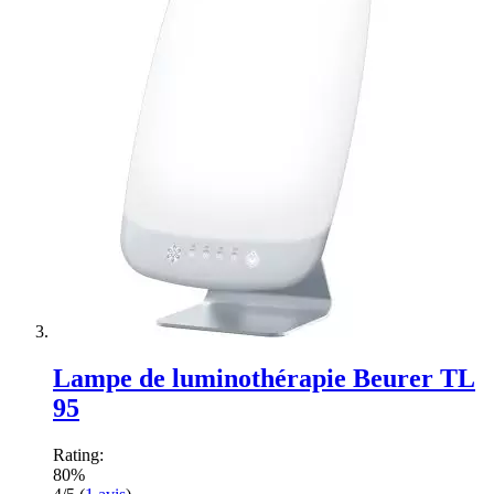
Lampe de luminothérapie Beurer TL
95
Rating:
80%