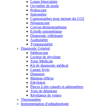
Loupe binoculaire
Oxymètre de pouls
Podoscope
Spiromètre
Capnographes pour mesure du CO2
Négatoscope
Crayon dermographique
Echelle optométrique
Diagnostic vétérinaire
Audiomètre
Tympanomètre
Diagnostic Général
Stéthoscope
Lecteur de glycémie
Toise Médicale
Kit de diagnostic médical
Lampe Stylo
Diapason
Marteau réflexe
Ethylotest
Pinces à plis cutanés et adipomètres
Tests de dépistage
Révélateur de veines
Thermomètre
Instrumentation d'ophtalmologie