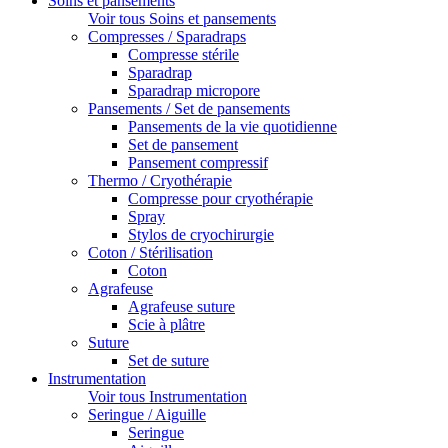
Soins et pansements
Voir tous Soins et pansements
Compresses / Sparadraps
Compresse stérile
Sparadrap
Sparadrap micropore
Pansements / Set de pansements
Pansements de la vie quotidienne
Set de pansement
Pansement compressif
Thermo / Cryothérapie
Compresse pour cryothérapie
Spray
Stylos de cryochirurgie
Coton / Stérilisation
Coton
Agrafeuse
Agrafeuse suture
Scie à plâtre
Suture
Set de suture
Instrumentation
Voir tous Instrumentation
Seringue / Aiguille
Seringue