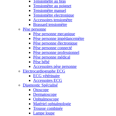
Tensiomètre au bras
Tensiomètre au poignet
Tensiomètre manuel
Tensiomètre electronique
Accessoires tensiomètre
Brassard tensiomètre
Pèse personne
Pèse personne mecanique
Pèse personne impédancemètre
Pèse personne électronique
Pèse personne connecté
Pèse personne professionnel
Pèse personne médical
Pèse bébé
Accessoires pèse personne
Electrocardiographe ECG
ECG vétérinaire
Accessoires ECG
Diagnostic Spécialisé
Otoscope
Dermatoscope
Ophtalmoscope
Matériel ophtalmologie
Trousse combinée
Lampe loupe