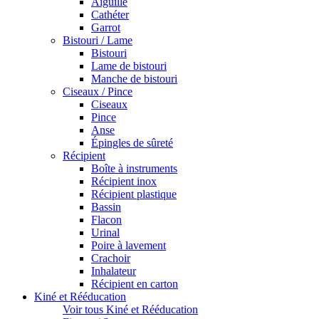
Aiguille
Cathéter
Garrot
Bistouri / Lame
Bistouri
Lame de bistouri
Manche de bistouri
Ciseaux / Pince
Ciseaux
Pince
Anse
Épingles de sûreté
Récipient
Boîte à instruments
Récipient inox
Récipient plastique
Bassin
Flacon
Urinal
Poire à lavement
Crachoir
Inhalateur
Récipient en carton
Kiné et Rééducation
Voir tous Kiné et Rééducation