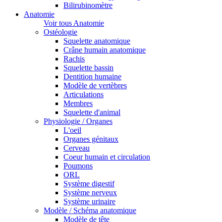
Bilirubinomètre
Anatomie
Voir tous Anatomie
Ostéologie
Squelette anatomique
Crâne humain anatomique
Rachis
Squelette bassin
Dentition humaine
Modèle de vertèbres
Articulations
Membres
Squelette d'animal
Physiologie / Organes
L'oeil
Organes génitaux
Cerveau
Coeur humain et circulation
Poumons
ORL
Système digestif
Système nerveux
Système urinaire
Modèle / Schéma anatomique
Modèle de tête