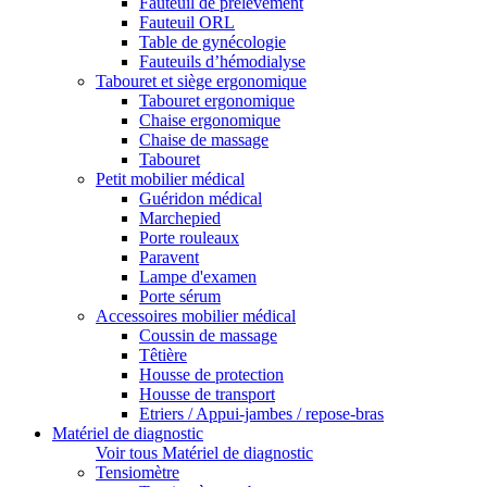
Fauteuil de prélèvement
Fauteuil ORL
Table de gynécologie
Fauteuils d’hémodialyse
Tabouret et siège ergonomique
Tabouret ergonomique
Chaise ergonomique
Chaise de massage
Tabouret
Petit mobilier médical
Guéridon médical
Marchepied
Porte rouleaux
Paravent
Lampe d'examen
Porte sérum
Accessoires mobilier médical
Coussin de massage
Têtière
Housse de protection
Housse de transport
Etriers / Appui-jambes / repose-bras
Matériel de diagnostic
Voir tous Matériel de diagnostic
Tensiomètre