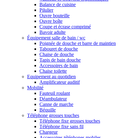
Balance de cuisine
Pilulier
Ouvre bouteille
Ouvre boîte
Coupe et écrase comprimé
Bavoir adulte
Équipement salle de bain / wc
Poignée de douche et barre de maintien
Tabouret de douche
Chaise de douche
Tapis de bain douche
Accessoires de bain
Chaise toilette
Equipement au quotidien
Amplificateur auditif
Mobilité
Fauteuil roulant
Déambulateur
Canne de marche
Béquille
Téléphone grosses touches
Téléphone fixe grosses touches
Téléphone fixe sans fil
Chargeur
Accessoires téléphones mobiles