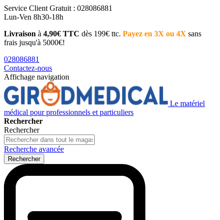
Service Client
Gratuit : 028086881
Lun-Ven 8h30-18h
Livraison
à
4,90€ TTC
dès 199€ ttc.
Payez en 3X ou 4X
sans
frais jusqu'à 5000€!
028086881
Contactez-nous
Affichage navigation
Le matériel
médical pour professionnels et particuliers
Rechercher
Rechercher
Recherche avancée
Rechercher