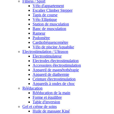
Fitness / Sport
Vélo d'appartement
Escalier Climber Stepper
Tapis de course
Vélo Elliptique
Station de musculation
Banc de musculation
Rameur
Podomètre
Cardiofréquencemètre
Vélo de piscine Aquabike
Electrostimulation / Ultrason
Electrostimulateur
Electrodes électrostimulation
Accessoires électrostimulation
Appareil de magnétothérapie
Appareil de diathermie
Ceinture électrostimulation
Appareils à ondes de choc
Rééducation
Rééducation de la main
Forme et équilibre
Table d'inversion
Gel et crème de soins
Huile de massage Kiné