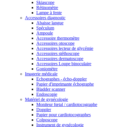
Skiascope
Rétinomètre
Lampe à fente
Accessoires diagnostic
Abaisse langue
Spéculum
Ampoule
Accessoire thermomètre
Accessoires otoscope
Accessoires lecteur de glycémie
Accessoires stéthoscope
Accessoires dermatoscope
Accessoires Loupe binoculaire
Goniomètre
Imagerie médicale
Echographes - écho-doppler
Papier d'imprimante échographe
Bladder scanner
Endoscopie
Matériel de gynécologie
Moniteur fœtal / cardiotocographe
Doppler
Papier pour cardiotocographes
Colposcope
Instrument de gynécologie