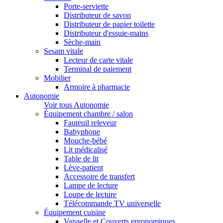
Porte-serviette
Distributeur de savon
Distributeur de papier toilette
Distributeur d'essuie-mains
Sèche-main
Sesam vitale
Lecteur de carte vitale
Terminal de paiement
Mobilier
Armoire à pharmacie
Autonomie
Voir tous Autonomie
Équipement chambre / salon
Fauteuil releveur
Babyphone
Mouche-bébé
Lit médicalisé
Table de lit
Lève-patient
Accessoire de transfert
Lampe de lecture
Loupe de lecture
Télécommande TV universelle
Équipement cuisine
Vaisselle et Couverts ergonomiques