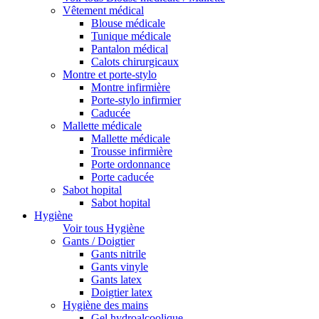
Vêtement médical
Blouse médicale
Tunique médicale
Pantalon médical
Calots chirurgicaux
Montre et porte-stylo
Montre infirmière
Porte-stylo infirmier
Caducée
Mallette médicale
Mallette médicale
Trousse infirmière
Porte ordonnance
Porte caducée
Sabot hopital
Sabot hopital
Hygiène
Voir tous Hygiène
Gants / Doigtier
Gants nitrile
Gants vinyle
Gants latex
Doigtier latex
Hygiène des mains
Gel hydroalcoolique