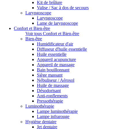
Kit de brûlure
Valise / Sac à dos de secours
Laryngoscope
Laryngoscope
Lame de laryngoscope
Confort et Bien-être
Voir tous Confort et Bien-être
Bien-être
Humidificateur d'air
Diffuseur d'huile essentielle
Huile essentielle
Appareil acupuncture
Appareil de massage
Bain bouillonnant
Siège massant
Nébuliseur / Aérosol
Huile de massage
Désodorisant
Anti-ronflements
Pressothérapie
Luminothérapie
Lampe luminothérapie
Lampe infrarouge
Hygiène dentaire
Jet dentaire