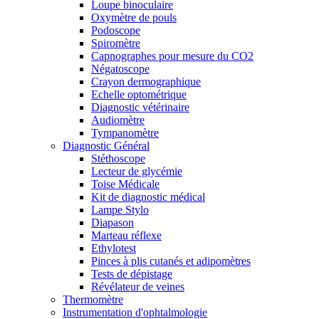
Loupe binoculaire
Oxymètre de pouls
Podoscope
Spiromètre
Capnographes pour mesure du CO2
Négatoscope
Crayon dermographique
Echelle optométrique
Diagnostic vétérinaire
Audiomètre
Tympanomètre
Diagnostic Général
Stéthoscope
Lecteur de glycémie
Toise Médicale
Kit de diagnostic médical
Lampe Stylo
Diapason
Marteau réflexe
Ethylotest
Pinces à plis cutanés et adipomètres
Tests de dépistage
Révélateur de veines
Thermomètre
Instrumentation d'ophtalmologie