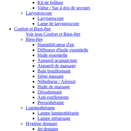
Kit de brûlure
Valise / Sac à dos de secours
Laryngoscope
Laryngoscope
Lame de laryngoscope
Confort et Bien-être
Voir tous Confort et Bien-être
Bien-être
Humidificateur d'air
Diffuseur d'huile essentielle
Huile essentielle
Appareil acupuncture
Appareil de massage
Bain bouillonnant
Siège massant
Nébuliseur / Aérosol
Huile de massage
Désodorisant
Anti-ronflements
Pressothérapie
Luminothérapie
Lampe luminothérapie
Lampe infrarouge
Hygiène dentaire
Jet dentaire