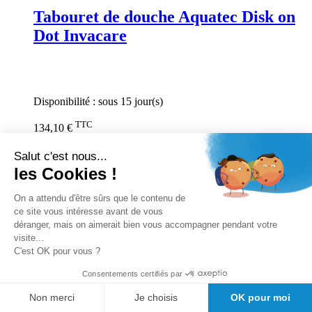
Tabouret de douche Aquatec Disk on
Dot Invacare
Rating:
0%
Disponibilité :
sous 15 jour(s)
TTC
134,10 €
Ajouter au panier
Salut c'est nous...
Trier par
Par ordre croissant
les Cookies !
9
articles
On a attendu d'être sûrs que le contenu de
ce site vous intéresse avant de vous
Afficher
déranger, mais on aimerait bien vous accompagner pendant votre
visite...
par page
C'est OK pour vous ?
Filtrer par
Consentements certifiés par
Affiner la recherche
Fabricant
Non merci
Je choisis
OK pour moi