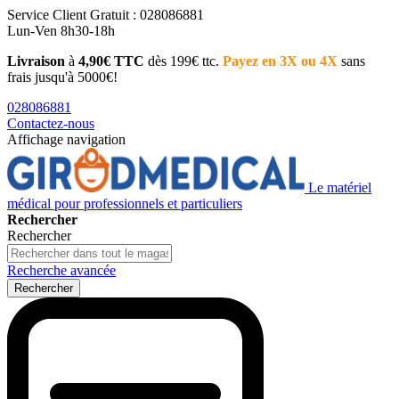
Service Client
Gratuit : 028086881
Lun-Ven 8h30-18h
Livraison
à
4,90€ TTC
dès 199€ ttc.
Payez en 3X ou 4X
sans
frais jusqu'à 5000€!
028086881
Contactez-nous
Affichage navigation
Le matériel
médical pour professionnels et particuliers
Rechercher
Rechercher
Recherche avancée
Rechercher