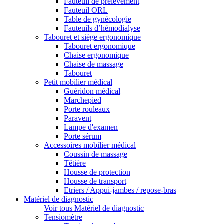
Fauteuil de prélèvement
Fauteuil ORL
Table de gynécologie
Fauteuils d’hémodialyse
Tabouret et siège ergonomique
Tabouret ergonomique
Chaise ergonomique
Chaise de massage
Tabouret
Petit mobilier médical
Guéridon médical
Marchepied
Porte rouleaux
Paravent
Lampe d'examen
Porte sérum
Accessoires mobilier médical
Coussin de massage
Têtière
Housse de protection
Housse de transport
Etriers / Appui-jambes / repose-bras
Matériel de diagnostic
Voir tous Matériel de diagnostic
Tensiomètre