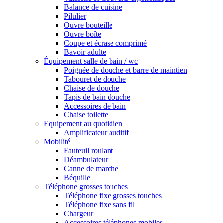
Balance de cuisine
Pilulier
Ouvre bouteille
Ouvre boîte
Coupe et écrase comprimé
Bavoir adulte
Équipement salle de bain / wc
Poignée de douche et barre de maintien
Tabouret de douche
Chaise de douche
Tapis de bain douche
Accessoires de bain
Chaise toilette
Equipement au quotidien
Amplificateur auditif
Mobilité
Fauteuil roulant
Déambulateur
Canne de marche
Béquille
Téléphone grosses touches
Téléphone fixe grosses touches
Téléphone fixe sans fil
Chargeur
Accessoires téléphones mobiles