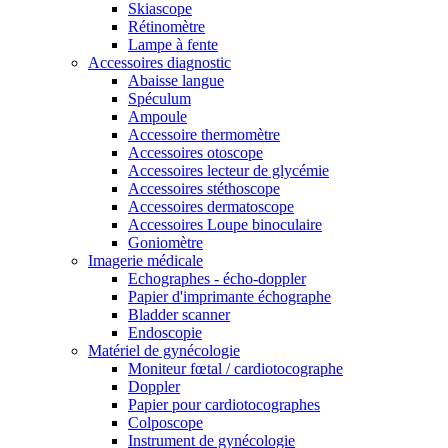
Skiascope
Rétinomètre
Lampe à fente
Accessoires diagnostic
Abaisse langue
Spéculum
Ampoule
Accessoire thermomètre
Accessoires otoscope
Accessoires lecteur de glycémie
Accessoires stéthoscope
Accessoires dermatoscope
Accessoires Loupe binoculaire
Goniomètre
Imagerie médicale
Echographes - écho-doppler
Papier d'imprimante échographe
Bladder scanner
Endoscopie
Matériel de gynécologie
Moniteur fœtal / cardiotocographe
Doppler
Papier pour cardiotocographes
Colposcope
Instrument de gynécologie