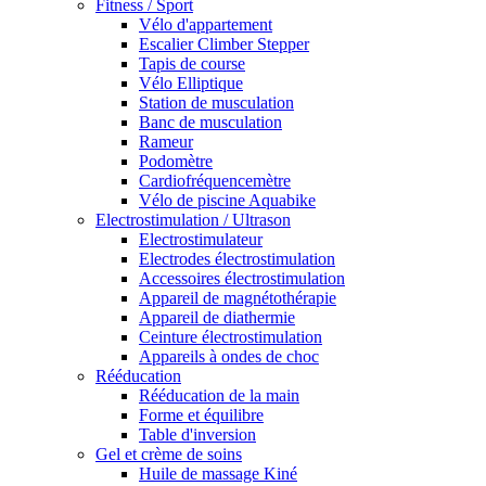
Fitness / Sport
Vélo d'appartement
Escalier Climber Stepper
Tapis de course
Vélo Elliptique
Station de musculation
Banc de musculation
Rameur
Podomètre
Cardiofréquencemètre
Vélo de piscine Aquabike
Electrostimulation / Ultrason
Electrostimulateur
Electrodes électrostimulation
Accessoires électrostimulation
Appareil de magnétothérapie
Appareil de diathermie
Ceinture électrostimulation
Appareils à ondes de choc
Rééducation
Rééducation de la main
Forme et équilibre
Table d'inversion
Gel et crème de soins
Huile de massage Kiné