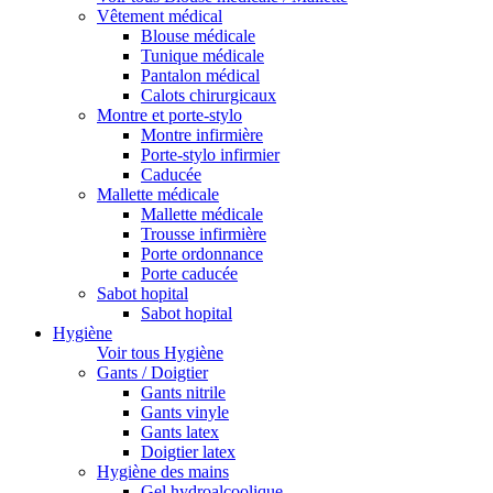
Vêtement médical
Blouse médicale
Tunique médicale
Pantalon médical
Calots chirurgicaux
Montre et porte-stylo
Montre infirmière
Porte-stylo infirmier
Caducée
Mallette médicale
Mallette médicale
Trousse infirmière
Porte ordonnance
Porte caducée
Sabot hopital
Sabot hopital
Hygiène
Voir tous Hygiène
Gants / Doigtier
Gants nitrile
Gants vinyle
Gants latex
Doigtier latex
Hygiène des mains
Gel hydroalcoolique