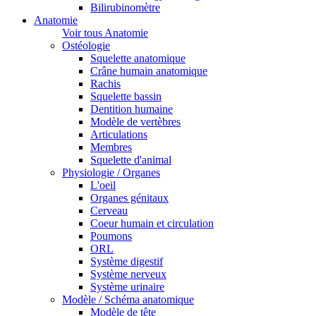
Bilirubinomètre
Anatomie
Voir tous Anatomie
Ostéologie
Squelette anatomique
Crâne humain anatomique
Rachis
Squelette bassin
Dentition humaine
Modèle de vertèbres
Articulations
Membres
Squelette d'animal
Physiologie / Organes
L'oeil
Organes génitaux
Cerveau
Coeur humain et circulation
Poumons
ORL
Système digestif
Système nerveux
Système urinaire
Modèle / Schéma anatomique
Modèle de tête