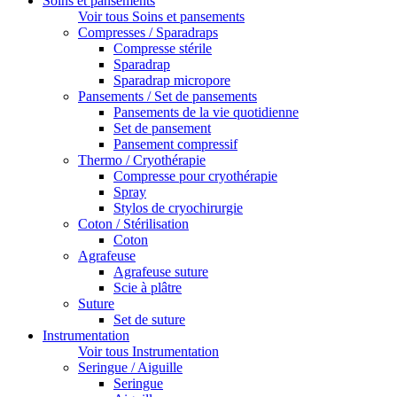
Soins et pansements
Voir tous Soins et pansements
Compresses / Sparadraps
Compresse stérile
Sparadrap
Sparadrap micropore
Pansements / Set de pansements
Pansements de la vie quotidienne
Set de pansement
Pansement compressif
Thermo / Cryothérapie
Compresse pour cryothérapie
Spray
Stylos de cryochirurgie
Coton / Stérilisation
Coton
Agrafeuse
Agrafeuse suture
Scie à plâtre
Suture
Set de suture
Instrumentation
Voir tous Instrumentation
Seringue / Aiguille
Seringue