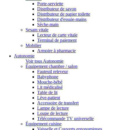
Porte-serviette
Distributeur de savon
Distributeur de papier toilette
Distributeur d'essuie-mains
Sèche-main
Sesam vitale
Lecteur de carte vitale
Terminal de paiement
Mobilier
Armoire à pharmacie
Autonomie
Voir tous Autonomie
Équipement chambre / salon
Fauteuil releveur
Babyphone
Mouche-bébé
Lit médicalisé
Table de lit
Lève-patient
Accessoire de transfert
Lampe de lecture
Loupe de lecture
Télécommande TV universelle
Équipement cuisine
Vaisselle et Couverts ergonomiques