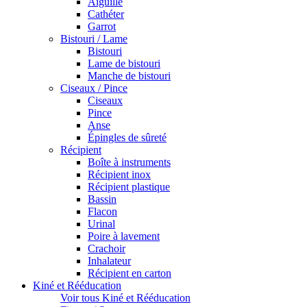
Aiguille
Cathéter
Garrot
Bistouri / Lame
Bistouri
Lame de bistouri
Manche de bistouri
Ciseaux / Pince
Ciseaux
Pince
Anse
Épingles de sûreté
Récipient
Boîte à instruments
Récipient inox
Récipient plastique
Bassin
Flacon
Urinal
Poire à lavement
Crachoir
Inhalateur
Récipient en carton
Kiné et Rééducation
Voir tous Kiné et Rééducation