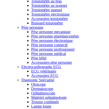
Tensiomètre au bras
Tensiomètre au poignet
Tensiomètre manuel
Tensiomètre electronique
Accessoires tensiomètre
Brassard tensiomètre
Pèse personne
Pèse personne mecanique
Pèse personne impédancemètre
Pèse personne électronique
Pèse personne connecté
Pèse personne professionnel
Pèse personne médical
Pèse bébé
Accessoires pèse personne
Electrocardiographe ECG
ECG vétérinaire
Accessoires ECG
Diagnostic Spécialisé
Otoscope
Dermatoscope
Ophtalmoscope
Matériel ophtalmologie
Trousse combinée
Lampe loupe