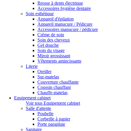
Brosse à dents électrique
Accessoires hygiène dentaire
Soin esthétique
Appareil d'épilation
Appareil manucure / Pédicure
Accessoires manucure / pédicure
Crème de soin
Soin des cheveux
Gel douche
Soin du visage
Miroir grossissant
Vêtements amincissants
Literie
Oreiller
Sur-matelas
Couverture chauffante
Coussin chauffant
Chauffe-matelas
Equipement cabinet
Voir tous Equipement cabinet
Salle d'attente
Poubelle
Corbeille à papier
Porte parapluie
Sanitaire