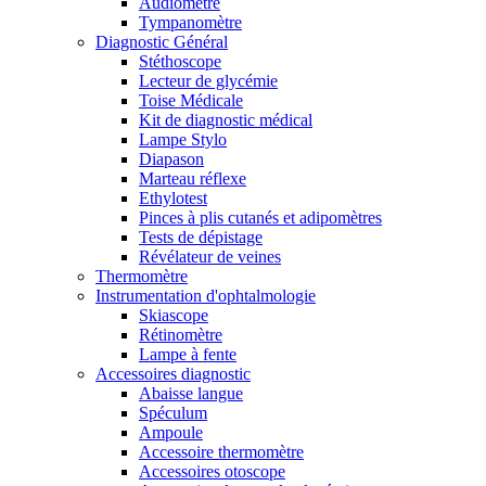
Audiomètre
Tympanomètre
Diagnostic Général
Stéthoscope
Lecteur de glycémie
Toise Médicale
Kit de diagnostic médical
Lampe Stylo
Diapason
Marteau réflexe
Ethylotest
Pinces à plis cutanés et adipomètres
Tests de dépistage
Révélateur de veines
Thermomètre
Instrumentation d'ophtalmologie
Skiascope
Rétinomètre
Lampe à fente
Accessoires diagnostic
Abaisse langue
Spéculum
Ampoule
Accessoire thermomètre
Accessoires otoscope