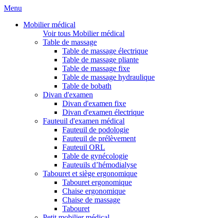
Menu
Mobilier médical
Voir tous Mobilier médical
Table de massage
Table de massage électrique
Table de massage pliante
Table de massage fixe
Table de massage hydraulique
Table de bobath
Divan d'examen
Divan d'examen fixe
Divan d'examen électrique
Fauteuil d'examen médical
Fauteuil de podologie
Fauteuil de prélèvement
Fauteuil ORL
Table de gynécologie
Fauteuils d’hémodialyse
Tabouret et siège ergonomique
Tabouret ergonomique
Chaise ergonomique
Chaise de massage
Tabouret
Petit mobilier médical