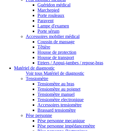
Guéridon médical
Marchepied
Porte rouleaux
Paravent
Lampe d'examen
Porte sérum
Accessoires mobilier médical
Coussin de massage
Têtière
Housse de protection
Housse de transport
Etriers / Appui-jambes / repose-bras
Matériel de diagnostic
Voir tous Matériel de diagnostic
Tensiomètre
Tensiomètre au bras
Tensiomètre au poignet
Tensiomètre manuel
Tensiomètre electronique
Accessoires tensiomètre
Brassard tensiomètre
Pèse personne
Pèse personne mecanique
Pèse personne impédancemètre