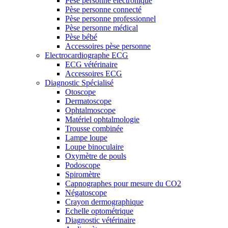
Pèse personne électronique
Pèse personne connecté
Pèse personne professionnel
Pèse personne médical
Pèse bébé
Accessoires pèse personne
Electrocardiographe ECG
ECG vétérinaire
Accessoires ECG
Diagnostic Spécialisé
Otoscope
Dermatoscope
Ophtalmoscope
Matériel ophtalmologie
Trousse combinée
Lampe loupe
Loupe binoculaire
Oxymètre de pouls
Podoscope
Spiromètre
Capnographes pour mesure du CO2
Négatoscope
Crayon dermographique
Echelle optométrique
Diagnostic vétérinaire