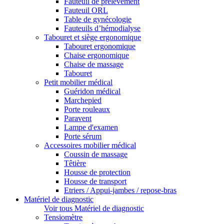
Fauteuil de prélèvement
Fauteuil ORL
Table de gynécologie
Fauteuils d’hémodialyse
Tabouret et siège ergonomique
Tabouret ergonomique
Chaise ergonomique
Chaise de massage
Tabouret
Petit mobilier médical
Guéridon médical
Marchepied
Porte rouleaux
Paravent
Lampe d'examen
Porte sérum
Accessoires mobilier médical
Coussin de massage
Têtière
Housse de protection
Housse de transport
Etriers / Appui-jambes / repose-bras
Matériel de diagnostic
Voir tous Matériel de diagnostic
Tensiomètre