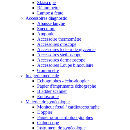
Skiascope
Rétinomètre
Lampe à fente
Accessoires diagnostic
Abaisse langue
Spéculum
Ampoule
Accessoire thermomètre
Accessoires otoscope
Accessoires lecteur de glycémie
Accessoires stéthoscope
Accessoires dermatoscope
Accessoires Loupe binoculaire
Goniomètre
Imagerie médicale
Echographes - écho-doppler
Papier d'imprimante échographe
Bladder scanner
Endoscopie
Matériel de gynécologie
Moniteur fœtal / cardiotocographe
Doppler
Papier pour cardiotocographes
Colposcope
Instrument de gynécologie