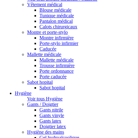
Vêtement médical
Blouse médicale
Tunique médicale
Pantalon médical
Calots chirurgicaux
Montre et porte-stylo
Montre infirmière
Porte-stylo infirmier
Caducée
Mallette médicale
Mallette médicale
Trousse infirmière
Porte ordonnance
Porte caducée
Sabot hopital
Sabot hopital
Hygiène
Voir tous Hygiène
Gants / Doigtier
Gants nitrile
Gants vinyle
Gants latex
Doigtier latex
Hygiène des mains
Gel hydroalcoolique