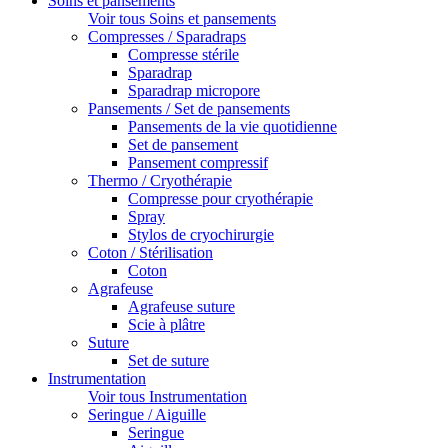
Soins et pansements
Voir tous Soins et pansements
Compresses / Sparadraps
Compresse stérile
Sparadrap
Sparadrap micropore
Pansements / Set de pansements
Pansements de la vie quotidienne
Set de pansement
Pansement compressif
Thermo / Cryothérapie
Compresse pour cryothérapie
Spray
Stylos de cryochirurgie
Coton / Stérilisation
Coton
Agrafeuse
Agrafeuse suture
Scie à plâtre
Suture
Set de suture
Instrumentation
Voir tous Instrumentation
Seringue / Aiguille
Seringue