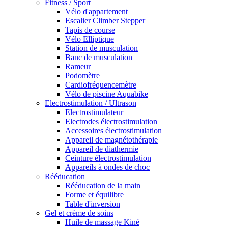
Fitness / Sport
Vélo d'appartement
Escalier Climber Stepper
Tapis de course
Vélo Elliptique
Station de musculation
Banc de musculation
Rameur
Podomètre
Cardiofréquencemètre
Vélo de piscine Aquabike
Electrostimulation / Ultrason
Electrostimulateur
Electrodes électrostimulation
Accessoires électrostimulation
Appareil de magnétothérapie
Appareil de diathermie
Ceinture électrostimulation
Appareils à ondes de choc
Rééducation
Rééducation de la main
Forme et équilibre
Table d'inversion
Gel et crème de soins
Huile de massage Kiné