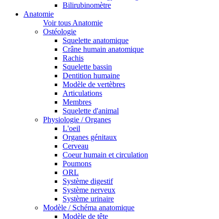
Bilirubinomètre
Anatomie
Voir tous Anatomie
Ostéologie
Squelette anatomique
Crâne humain anatomique
Rachis
Squelette bassin
Dentition humaine
Modèle de vertèbres
Articulations
Membres
Squelette d'animal
Physiologie / Organes
L'oeil
Organes génitaux
Cerveau
Coeur humain et circulation
Poumons
ORL
Système digestif
Système nerveux
Système urinaire
Modèle / Schéma anatomique
Modèle de tête