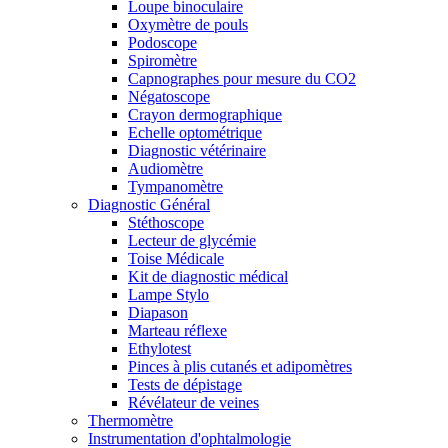
Loupe binoculaire
Oxymètre de pouls
Podoscope
Spiromètre
Capnographes pour mesure du CO2
Négatoscope
Crayon dermographique
Echelle optométrique
Diagnostic vétérinaire
Audiomètre
Tympanomètre
Diagnostic Général
Stéthoscope
Lecteur de glycémie
Toise Médicale
Kit de diagnostic médical
Lampe Stylo
Diapason
Marteau réflexe
Ethylotest
Pinces à plis cutanés et adipomètres
Tests de dépistage
Révélateur de veines
Thermomètre
Instrumentation d'ophtalmologie