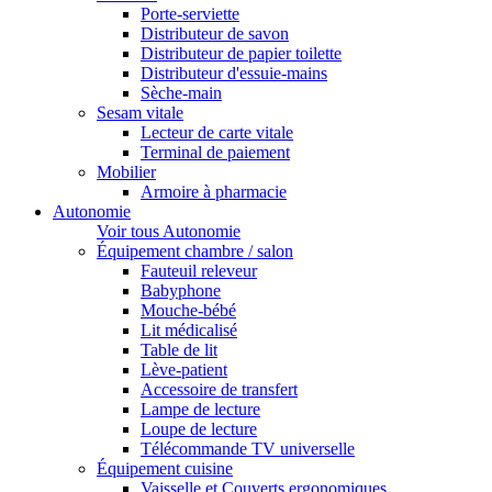
Porte-serviette
Distributeur de savon
Distributeur de papier toilette
Distributeur d'essuie-mains
Sèche-main
Sesam vitale
Lecteur de carte vitale
Terminal de paiement
Mobilier
Armoire à pharmacie
Autonomie
Voir tous Autonomie
Équipement chambre / salon
Fauteuil releveur
Babyphone
Mouche-bébé
Lit médicalisé
Table de lit
Lève-patient
Accessoire de transfert
Lampe de lecture
Loupe de lecture
Télécommande TV universelle
Équipement cuisine
Vaisselle et Couverts ergonomiques