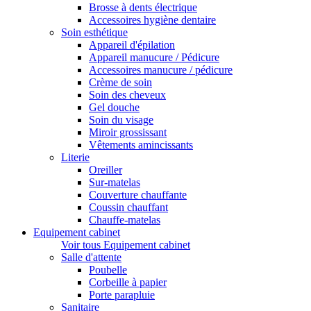
Brosse à dents électrique
Accessoires hygiène dentaire
Soin esthétique
Appareil d'épilation
Appareil manucure / Pédicure
Accessoires manucure / pédicure
Crème de soin
Soin des cheveux
Gel douche
Soin du visage
Miroir grossissant
Vêtements amincissants
Literie
Oreiller
Sur-matelas
Couverture chauffante
Coussin chauffant
Chauffe-matelas
Equipement cabinet
Voir tous Equipement cabinet
Salle d'attente
Poubelle
Corbeille à papier
Porte parapluie
Sanitaire