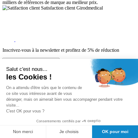
milliers de références de marque au meilleur prix.
Satisfaction client Girodmedical
Inscrivez-vous à la newsletter et profitez de 5% de réduction
Inscription
Salut c'est nous...
les Cookies !
5% de remise valable sur votre prochaine commande de matériel
médical !
On a attendu d'être sûrs que le contenu de
Offres promotionnelles, nouveautés, dernières tendances : soyez les
ce site vous intéresse avant de vous
premiers informés !
déranger, mais on aimerait bien vous accompagner pendant votre
visite...
A propos de Girodmedical
C'est OK pour vous ?
Qui sommes-nous?
Le Blog de GirodMedical
Consentements certifiés par
Nos engagements
Non merci
Je choisis
OK pour moi
Offre spéciale étudiants