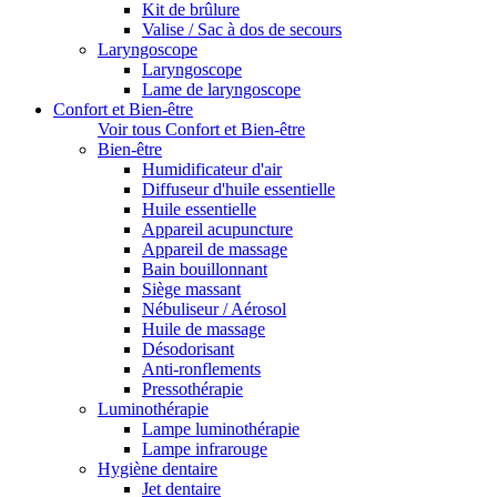
Kit de brûlure
Valise / Sac à dos de secours
Laryngoscope
Laryngoscope
Lame de laryngoscope
Confort et Bien-être
Voir tous Confort et Bien-être
Bien-être
Humidificateur d'air
Diffuseur d'huile essentielle
Huile essentielle
Appareil acupuncture
Appareil de massage
Bain bouillonnant
Siège massant
Nébuliseur / Aérosol
Huile de massage
Désodorisant
Anti-ronflements
Pressothérapie
Luminothérapie
Lampe luminothérapie
Lampe infrarouge
Hygiène dentaire
Jet dentaire