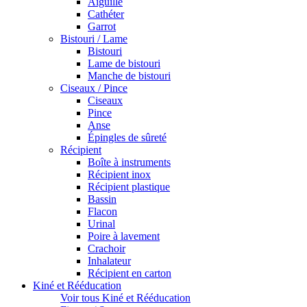
Aiguille
Cathéter
Garrot
Bistouri / Lame
Bistouri
Lame de bistouri
Manche de bistouri
Ciseaux / Pince
Ciseaux
Pince
Anse
Épingles de sûreté
Récipient
Boîte à instruments
Récipient inox
Récipient plastique
Bassin
Flacon
Urinal
Poire à lavement
Crachoir
Inhalateur
Récipient en carton
Kiné et Rééducation
Voir tous Kiné et Rééducation