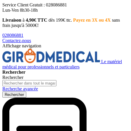
Service Client
Gratuit : 028086881
Lun-Ven 8h30-18h
Livraison
à
4,90€ TTC
dès 199€ ttc.
Payez en 3X ou 4X
sans
frais jusqu'à 5000€!
028086881
Contactez-nous
Affichage navigation
Le matériel
médical pour professionnels et particuliers
Rechercher
Rechercher
Recherche avancée
Rechercher