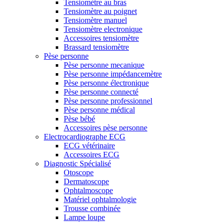
Tensiomètre au bras
Tensiomètre au poignet
Tensiomètre manuel
Tensiomètre electronique
Accessoires tensiomètre
Brassard tensiomètre
Pèse personne
Pèse personne mecanique
Pèse personne impédancemètre
Pèse personne électronique
Pèse personne connecté
Pèse personne professionnel
Pèse personne médical
Pèse bébé
Accessoires pèse personne
Electrocardiographe ECG
ECG vétérinaire
Accessoires ECG
Diagnostic Spécialisé
Otoscope
Dermatoscope
Ophtalmoscope
Matériel ophtalmologie
Trousse combinée
Lampe loupe