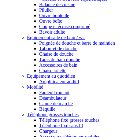
Balance de cuisine
Pilulier
Ouvre bouteille
Ouvre boîte
Coupe et écrase comprimé
Bavoir adulte
Équipement salle de bain / wc
Poignée de douche et barre de maintien
Tabouret de douche
Chaise de douche
Tapis de bain douche
Accessoires de bain
Chaise toilette
Equipement au quotidien
Amplificateur auditif
Mobilité
Fauteuil roulant
Déambulateur
Canne de marche
Béquille
Téléphone grosses touches
Téléphone fixe grosses touches
Téléphone fixe sans fil
Chargeur
Accessoires téléphones mobiles