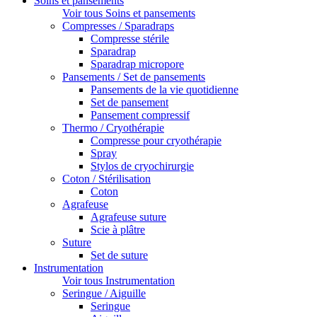
Soins et pansements
Voir tous Soins et pansements
Compresses / Sparadraps
Compresse stérile
Sparadrap
Sparadrap micropore
Pansements / Set de pansements
Pansements de la vie quotidienne
Set de pansement
Pansement compressif
Thermo / Cryothérapie
Compresse pour cryothérapie
Spray
Stylos de cryochirurgie
Coton / Stérilisation
Coton
Agrafeuse
Agrafeuse suture
Scie à plâtre
Suture
Set de suture
Instrumentation
Voir tous Instrumentation
Seringue / Aiguille
Seringue