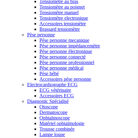
Tensiomètre au bras
Tensiomètre au poignet
Tensiomètre manuel
Tensiomètre electronique
Accessoires tensiomètre
Brassard tensiomètre
Pèse personne
Pèse personne mecanique
Pèse personne impédancemètre
Pèse personne électronique
Pèse personne connecté
Pèse personne professionnel
Pèse personne médical
Pèse bébé
Accessoires pèse personne
Electrocardiographe ECG
ECG vétérinaire
Accessoires ECG
Diagnostic Spécialisé
Otoscope
Dermatoscope
Ophtalmoscope
Matériel ophtalmologie
Trousse combinée
Lampe loupe