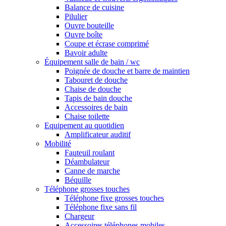
Balance de cuisine
Pilulier
Ouvre bouteille
Ouvre boîte
Coupe et écrase comprimé
Bavoir adulte
Équipement salle de bain / wc
Poignée de douche et barre de maintien
Tabouret de douche
Chaise de douche
Tapis de bain douche
Accessoires de bain
Chaise toilette
Equipement au quotidien
Amplificateur auditif
Mobilité
Fauteuil roulant
Déambulateur
Canne de marche
Béquille
Téléphone grosses touches
Téléphone fixe grosses touches
Téléphone fixe sans fil
Chargeur
Accessoires téléphones mobiles