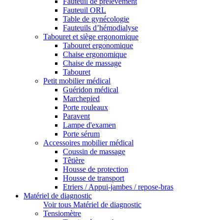
Fauteuil de prélèvement
Fauteuil ORL
Table de gynécologie
Fauteuils d’hémodialyse
Tabouret et siège ergonomique
Tabouret ergonomique
Chaise ergonomique
Chaise de massage
Tabouret
Petit mobilier médical
Guéridon médical
Marchepied
Porte rouleaux
Paravent
Lampe d'examen
Porte sérum
Accessoires mobilier médical
Coussin de massage
Têtière
Housse de protection
Housse de transport
Etriers / Appui-jambes / repose-bras
Matériel de diagnostic
Voir tous Matériel de diagnostic
Tensiomètre