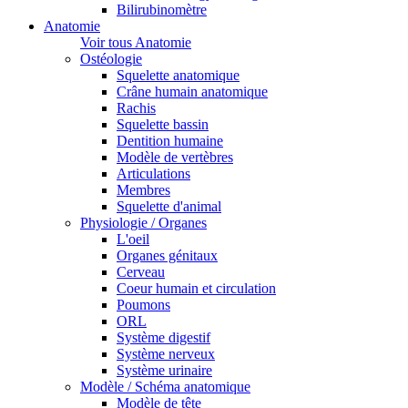
Bilirubinomètre
Anatomie
Voir tous Anatomie
Ostéologie
Squelette anatomique
Crâne humain anatomique
Rachis
Squelette bassin
Dentition humaine
Modèle de vertèbres
Articulations
Membres
Squelette d'animal
Physiologie / Organes
L'oeil
Organes génitaux
Cerveau
Coeur humain et circulation
Poumons
ORL
Système digestif
Système nerveux
Système urinaire
Modèle / Schéma anatomique
Modèle de tête