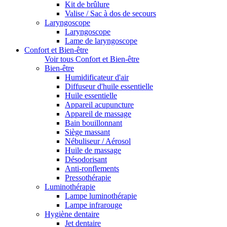
Kit de brûlure
Valise / Sac à dos de secours
Laryngoscope
Laryngoscope
Lame de laryngoscope
Confort et Bien-être
Voir tous Confort et Bien-être
Bien-être
Humidificateur d'air
Diffuseur d'huile essentielle
Huile essentielle
Appareil acupuncture
Appareil de massage
Bain bouillonnant
Siège massant
Nébuliseur / Aérosol
Huile de massage
Désodorisant
Anti-ronflements
Pressothérapie
Luminothérapie
Lampe luminothérapie
Lampe infrarouge
Hygiène dentaire
Jet dentaire