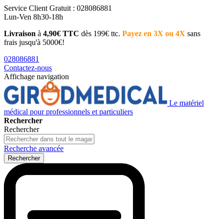
Service Client
Gratuit : 028086881
Lun-Ven 8h30-18h
Livraison
à
4,90€ TTC
dès 199€ ttc.
Payez en 3X ou 4X
sans
frais jusqu'à 5000€!
028086881
Contactez-nous
Affichage navigation
Le matériel
médical pour professionnels et particuliers
Rechercher
Rechercher
Recherche avancée
Rechercher