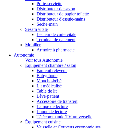
Porte-serviette
Distributeur de savon
Distributeur de papier toilette
Distributeur d'essuie-mains
Sèche-main
Sesam vitale
Lecteur de carte vitale
Terminal de paiement
Mobilier
Armoire à pharmacie
Autonomie
Voir tous Autonomie
Équipement chambre / salon
Fauteuil releveur
Babyphone
Mouche-bébé
Lit médicalisé
Table de lit
Lève-patient
Accessoire de transfert
Lampe de lecture
Loupe de lecture
Télécommande TV universelle
Équipement cuisine
Vaisselle et Couverts ergonomiques