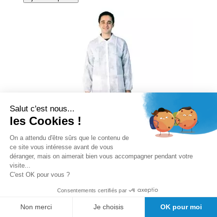
Salut c'est nous...
les Cookies !
On a attendu d'être sûrs que le contenu de
ce site vous intéresse avant de vous
déranger, mais on aimerait bien vous accompagner pendant votre
visite...
C'est OK pour vous ?
promotion 12%
Consentements certifiés par
Blouse de protection LCH
Non merci
Je choisis
OK pour moi
PROFILAB non stérile 50 unités