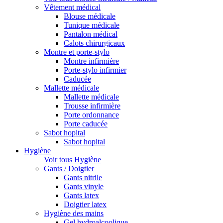
Vêtement médical
Blouse médicale
Tunique médicale
Pantalon médical
Calots chirurgicaux
Montre et porte-stylo
Montre infirmière
Porte-stylo infirmier
Caducée
Mallette médicale
Mallette médicale
Trousse infirmière
Porte ordonnance
Porte caducée
Sabot hopital
Sabot hopital
Hygiène
Voir tous Hygiène
Gants / Doigtier
Gants nitrile
Gants vinyle
Gants latex
Doigtier latex
Hygiène des mains
Gel hydroalcoolique