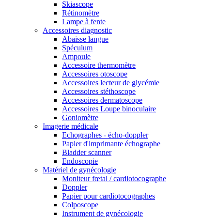
Skiascope
Rétinomètre
Lampe à fente
Accessoires diagnostic
Abaisse langue
Spéculum
Ampoule
Accessoire thermomètre
Accessoires otoscope
Accessoires lecteur de glycémie
Accessoires stéthoscope
Accessoires dermatoscope
Accessoires Loupe binoculaire
Goniomètre
Imagerie médicale
Echographes - écho-doppler
Papier d'imprimante échographe
Bladder scanner
Endoscopie
Matériel de gynécologie
Moniteur fœtal / cardiotocographe
Doppler
Papier pour cardiotocographes
Colposcope
Instrument de gynécologie