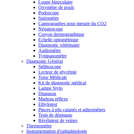
Loupe binoculaire
Oxymètre de pouls
Podoscope
Spiromètre
Capnographes pour mesure du CO2
Négatoscope
Crayon dermographique
Echelle optométrique
Diagnostic vétérinaire
Audiomètre
Tympanomètre
Diagnostic Général
Stéthoscope
Lecteur de glycémie
Toise Médicale
Kit de diagnostic médical
Lampe Stylo
Diapason
Marteau réflexe
Ethylotest
Pinces à plis cutanés et adipomètres
Tests de dépistage
Révélateur de veines
Thermomètre
Instrumentation d'ophtalmologie