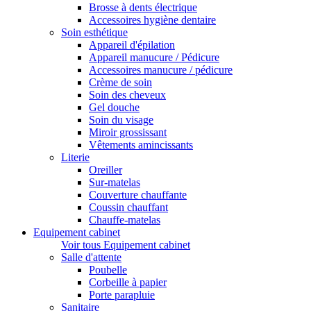
Brosse à dents électrique
Accessoires hygiène dentaire
Soin esthétique
Appareil d'épilation
Appareil manucure / Pédicure
Accessoires manucure / pédicure
Crème de soin
Soin des cheveux
Gel douche
Soin du visage
Miroir grossissant
Vêtements amincissants
Literie
Oreiller
Sur-matelas
Couverture chauffante
Coussin chauffant
Chauffe-matelas
Equipement cabinet
Voir tous Equipement cabinet
Salle d'attente
Poubelle
Corbeille à papier
Porte parapluie
Sanitaire