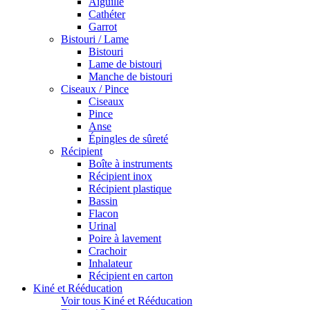
Aiguille
Cathéter
Garrot
Bistouri / Lame
Bistouri
Lame de bistouri
Manche de bistouri
Ciseaux / Pince
Ciseaux
Pince
Anse
Épingles de sûreté
Récipient
Boîte à instruments
Récipient inox
Récipient plastique
Bassin
Flacon
Urinal
Poire à lavement
Crachoir
Inhalateur
Récipient en carton
Kiné et Rééducation
Voir tous Kiné et Rééducation