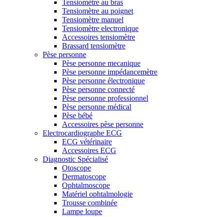
Tensiomètre au bras
Tensiomètre au poignet
Tensiomètre manuel
Tensiomètre electronique
Accessoires tensiomètre
Brassard tensiomètre
Pèse personne
Pèse personne mecanique
Pèse personne impédancemètre
Pèse personne électronique
Pèse personne connecté
Pèse personne professionnel
Pèse personne médical
Pèse bébé
Accessoires pèse personne
Electrocardiographe ECG
ECG vétérinaire
Accessoires ECG
Diagnostic Spécialisé
Otoscope
Dermatoscope
Ophtalmoscope
Matériel ophtalmologie
Trousse combinée
Lampe loupe