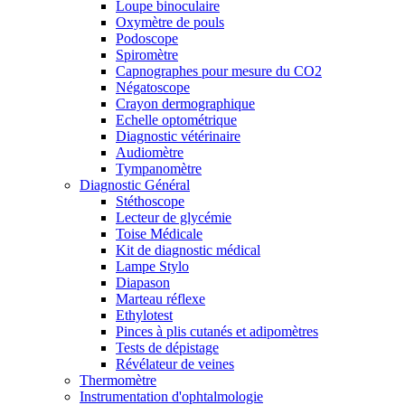
Loupe binoculaire
Oxymètre de pouls
Podoscope
Spiromètre
Capnographes pour mesure du CO2
Négatoscope
Crayon dermographique
Echelle optométrique
Diagnostic vétérinaire
Audiomètre
Tympanomètre
Diagnostic Général
Stéthoscope
Lecteur de glycémie
Toise Médicale
Kit de diagnostic médical
Lampe Stylo
Diapason
Marteau réflexe
Ethylotest
Pinces à plis cutanés et adipomètres
Tests de dépistage
Révélateur de veines
Thermomètre
Instrumentation d'ophtalmologie