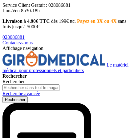
Service Client
Gratuit : 028086881
Lun-Ven 8h30-18h
Livraison
à
4,90€ TTC
dès 199€ ttc.
Payez en 3X ou 4X
sans
frais jusqu'à 5000€!
028086881
Contactez-nous
Affichage navigation
Le matériel
médical pour professionnels et particuliers
Rechercher
Rechercher
Recherche avancée
Rechercher