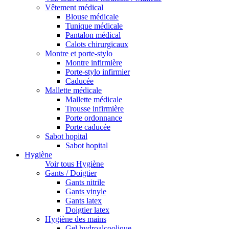
Vêtement médical
Blouse médicale
Tunique médicale
Pantalon médical
Calots chirurgicaux
Montre et porte-stylo
Montre infirmière
Porte-stylo infirmier
Caducée
Mallette médicale
Mallette médicale
Trousse infirmière
Porte ordonnance
Porte caducée
Sabot hopital
Sabot hopital
Hygiène
Voir tous Hygiène
Gants / Doigtier
Gants nitrile
Gants vinyle
Gants latex
Doigtier latex
Hygiène des mains
Gel hydroalcoolique