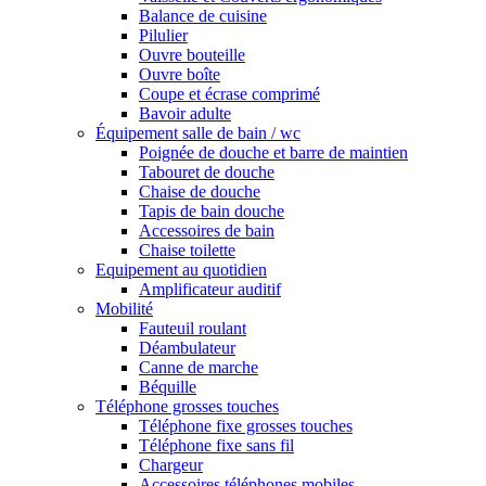
Balance de cuisine
Pilulier
Ouvre bouteille
Ouvre boîte
Coupe et écrase comprimé
Bavoir adulte
Équipement salle de bain / wc
Poignée de douche et barre de maintien
Tabouret de douche
Chaise de douche
Tapis de bain douche
Accessoires de bain
Chaise toilette
Equipement au quotidien
Amplificateur auditif
Mobilité
Fauteuil roulant
Déambulateur
Canne de marche
Béquille
Téléphone grosses touches
Téléphone fixe grosses touches
Téléphone fixe sans fil
Chargeur
Accessoires téléphones mobiles