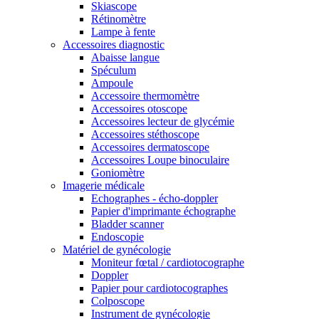
Skiascope
Rétinomètre
Lampe à fente
Accessoires diagnostic
Abaisse langue
Spéculum
Ampoule
Accessoire thermomètre
Accessoires otoscope
Accessoires lecteur de glycémie
Accessoires stéthoscope
Accessoires dermatoscope
Accessoires Loupe binoculaire
Goniomètre
Imagerie médicale
Echographes - écho-doppler
Papier d'imprimante échographe
Bladder scanner
Endoscopie
Matériel de gynécologie
Moniteur fœtal / cardiotocographe
Doppler
Papier pour cardiotocographes
Colposcope
Instrument de gynécologie