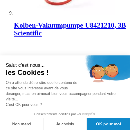
Kolben-Vakuumpumpe U8421210, 3B
Scientific
Rating:
0%
Disponibilité :
sous 26 jour(s)
Salut c'est nous...
TTC
les Cookies !
114,09 €
Ajouter au panier
On a attendu d'être sûrs que le contenu de
ce site vous intéresse avant de vous
déranger, mais on aimerait bien vous accompagner pendant votre
visite...
C'est OK pour vous ?
Consentements certifiés par
Non merci
Je choisis
OK pour moi