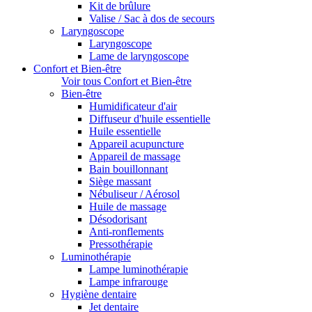
Kit de brûlure
Valise / Sac à dos de secours
Laryngoscope
Laryngoscope
Lame de laryngoscope
Confort et Bien-être
Voir tous Confort et Bien-être
Bien-être
Humidificateur d'air
Diffuseur d'huile essentielle
Huile essentielle
Appareil acupuncture
Appareil de massage
Bain bouillonnant
Siège massant
Nébuliseur / Aérosol
Huile de massage
Désodorisant
Anti-ronflements
Pressothérapie
Luminothérapie
Lampe luminothérapie
Lampe infrarouge
Hygiène dentaire
Jet dentaire