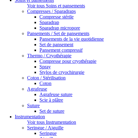
Soins et pansements
Voir tous Soins et pansements
Compresses / Sparadraps
Compresse stérile
Sparadrap
Sparadrap micropore
Pansements / Set de pansements
Pansements de la vie quotidienne
Set de pansement
Pansement compressif
Thermo / Cryothérapie
Compresse pour cryothérapie
Spray
Stylos de cryochirurgie
Coton / Stérilisation
Coton
Agrafeuse
Agrafeuse suture
Scie à plâtre
Suture
Set de suture
Instrumentation
Voir tous Instrumentation
Seringue / Aiguille
Seringue