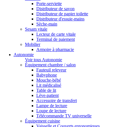
Porte-serviette
Distributeur de savon
Distributeur de papier toilette
Distributeur d'essuie-mains
Sèche-main
Sesam vitale
Lecteur de carte vitale
Terminal de paiement
Mobilier
Armoire à pharmacie
Autonomie
Voir tous Autonomie
Équipement chambre / salon
Fauteuil releveur
Babyphone
Mouche-bébé
Lit médicalisé
Table de lit
Lève-patient
Accessoire de transfert
Lampe de lecture
Loupe de lecture
Télécommande TV universelle
Équipement cuisine
Vaisselle et Couverts ergonomiques