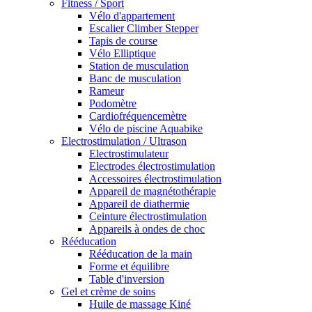
Fitness / Sport
Vélo d'appartement
Escalier Climber Stepper
Tapis de course
Vélo Elliptique
Station de musculation
Banc de musculation
Rameur
Podomètre
Cardiofréquencemètre
Vélo de piscine Aquabike
Electrostimulation / Ultrason
Electrostimulateur
Electrodes électrostimulation
Accessoires électrostimulation
Appareil de magnétothérapie
Appareil de diathermie
Ceinture électrostimulation
Appareils à ondes de choc
Rééducation
Rééducation de la main
Forme et équilibre
Table d'inversion
Gel et crème de soins
Huile de massage Kiné