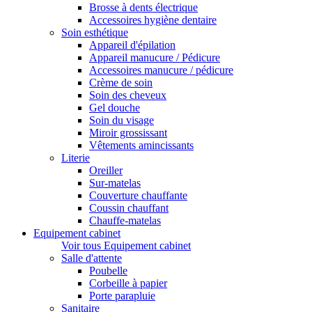
Brosse à dents électrique
Accessoires hygiène dentaire
Soin esthétique
Appareil d'épilation
Appareil manucure / Pédicure
Accessoires manucure / pédicure
Crème de soin
Soin des cheveux
Gel douche
Soin du visage
Miroir grossissant
Vêtements amincissants
Literie
Oreiller
Sur-matelas
Couverture chauffante
Coussin chauffant
Chauffe-matelas
Equipement cabinet
Voir tous Equipement cabinet
Salle d'attente
Poubelle
Corbeille à papier
Porte parapluie
Sanitaire