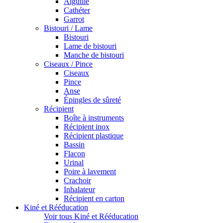
Aiguille
Cathéter
Garrot
Bistouri / Lame
Bistouri
Lame de bistouri
Manche de bistouri
Ciseaux / Pince
Ciseaux
Pince
Anse
Épingles de sûreté
Récipient
Boîte à instruments
Récipient inox
Récipient plastique
Bassin
Flacon
Urinal
Poire à lavement
Crachoir
Inhalateur
Récipient en carton
Kiné et Rééducation
Voir tous Kiné et Rééducation