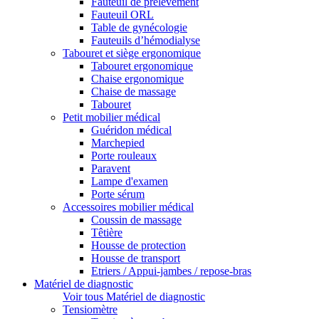
Fauteuil de prélèvement
Fauteuil ORL
Table de gynécologie
Fauteuils d’hémodialyse
Tabouret et siège ergonomique
Tabouret ergonomique
Chaise ergonomique
Chaise de massage
Tabouret
Petit mobilier médical
Guéridon médical
Marchepied
Porte rouleaux
Paravent
Lampe d'examen
Porte sérum
Accessoires mobilier médical
Coussin de massage
Têtière
Housse de protection
Housse de transport
Etriers / Appui-jambes / repose-bras
Matériel de diagnostic
Voir tous Matériel de diagnostic
Tensiomètre