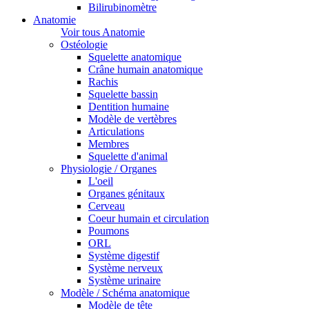
Bilirubinomètre
Anatomie
Voir tous Anatomie
Ostéologie
Squelette anatomique
Crâne humain anatomique
Rachis
Squelette bassin
Dentition humaine
Modèle de vertèbres
Articulations
Membres
Squelette d'animal
Physiologie / Organes
L'oeil
Organes génitaux
Cerveau
Coeur humain et circulation
Poumons
ORL
Système digestif
Système nerveux
Système urinaire
Modèle / Schéma anatomique
Modèle de tête