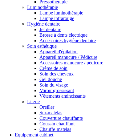
Pressothérapie
Luminothérapie
Lampe luminothérapie
Lampe infrarouge
Hygiène dentaire
Jet dentaire
Brosse à dents électrique
Accessoires hygiène dentaire
Soin esthétique
Appareil d'épilation
Appareil manucure / Pédicure
Accessoires manucure / pédicure
Crème de soin
Soin des cheveux
Gel douche
Soin du visage
Miroir grossissant
Vêtements amincissants
Literie
Oreiller
Sur-matelas
Couverture chauffante
Coussin chauffant
Chauffe-matelas
Equipement cabinet