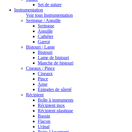
Set de suture
Instrumentation
Voir tous Instrumentation
Seringue / Aiguille
Seringue
Aiguille
Cathéter
Garrot
Bistouri / Lame
Bistouri
Lame de bistouri
Manche de bistouri
Ciseaux / Pince
Ciseaux
Pince
Anse
Épingles de sûreté
Récipient
Boîte à instruments
Récipient inox
Récipient plastique
Bassin
Flacon
Urinal
Poire à lavement