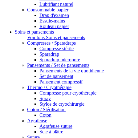
Lubrifiant naturel
Consommable papier
Drap d'examen
Essuie-mains
Rouleau papier
Soins et pansements
Voir tous Soins et pansements
Compresses / Sparadraps
Compresse stérile
Sparadrap
Sparadrap micropore
Pansements / Set de pansements
Pansements de la vie quotidienne
Set de pansement
Pansement compressif
Thermo / Cryothérapie
Compresse pour cryothérapie
Spray
Stylos de cryochirurgie
Coton / Stérilisation
Coton
Agrafeuse
Agrafeuse suture
Scie à plâtre
Suture