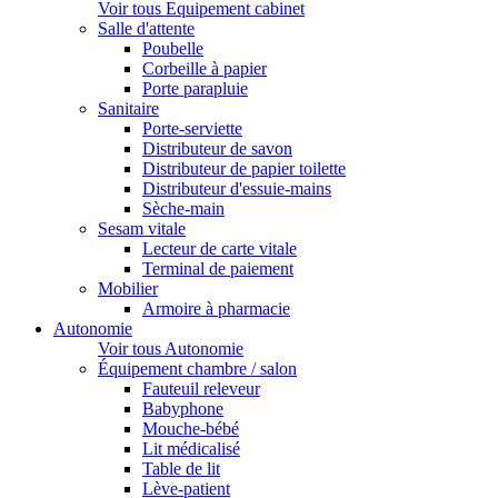
Voir tous Equipement cabinet
Salle d'attente
Poubelle
Corbeille à papier
Porte parapluie
Sanitaire
Porte-serviette
Distributeur de savon
Distributeur de papier toilette
Distributeur d'essuie-mains
Sèche-main
Sesam vitale
Lecteur de carte vitale
Terminal de paiement
Mobilier
Armoire à pharmacie
Autonomie
Voir tous Autonomie
Équipement chambre / salon
Fauteuil releveur
Babyphone
Mouche-bébé
Lit médicalisé
Table de lit
Lève-patient