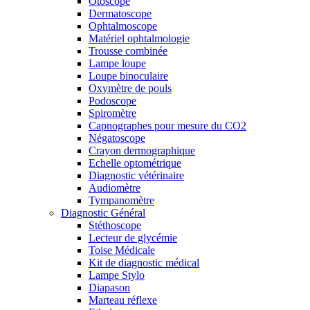
Otoscope
Dermatoscope
Ophtalmoscope
Matériel ophtalmologie
Trousse combinée
Lampe loupe
Loupe binoculaire
Oxymètre de pouls
Podoscope
Spiromètre
Capnographes pour mesure du CO2
Négatoscope
Crayon dermographique
Echelle optométrique
Diagnostic vétérinaire
Audiomètre
Tympanomètre
Diagnostic Général
Stéthoscope
Lecteur de glycémie
Toise Médicale
Kit de diagnostic médical
Lampe Stylo
Diapason
Marteau réflexe