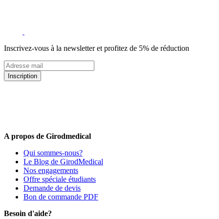
Inscrivez-vous à la newsletter et profitez de 5% de réduction
Inscription
5% de remise valable sur votre prochaine commande de matériel
médical !
Offres promotionnelles, nouveautés, dernières tendances : soyez les
premiers informés !
A propos de Girodmedical
Qui sommes-nous?
Le Blog de GirodMedical
Nos engagements
Offre spéciale étudiants
Demande de devis
Bon de commande PDF
Besoin d'aide?