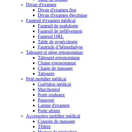
Divan d'examen
Divan d'examen fixe
Divan d'examen électrique
Fauteuil d'examen médical
Fauteuil de podologie
Fauteuil de prélèvement
Fauteuil ORL
Table de gynécologie
Fauteuils d’hémodialyse
Tabouret et siège ergonomique
Tabouret ergonomique
Chaise ergonomique
Chaise de massage
Tabouret
Petit mobilier médical
Guéridon médical
Marchepied
Porte rouleaux
Paravent
Lampe d'examen
Porte sérum
Accessoires mobilier médical
Coussin de massage
Têtière
Housse de protection