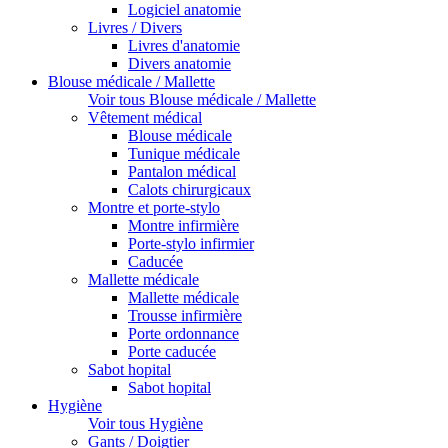
Logiciel anatomie
Livres / Divers
Livres d'anatomie
Divers anatomie
Blouse médicale / Mallette
Voir tous Blouse médicale / Mallette
Vêtement médical
Blouse médicale
Tunique médicale
Pantalon médical
Calots chirurgicaux
Montre et porte-stylo
Montre infirmière
Porte-stylo infirmier
Caducée
Mallette médicale
Mallette médicale
Trousse infirmière
Porte ordonnance
Porte caducée
Sabot hopital
Sabot hopital
Hygiène
Voir tous Hygiène
Gants / Doigtier