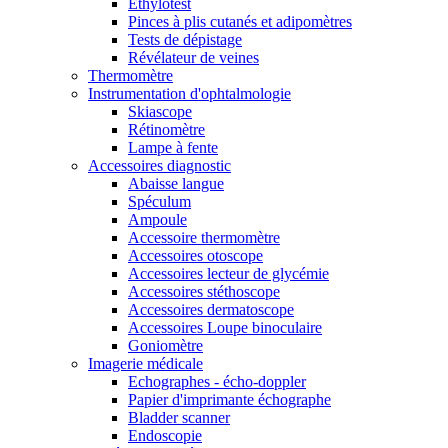
Ethylotest
Pinces à plis cutanés et adipomètres
Tests de dépistage
Révélateur de veines
Thermomètre
Instrumentation d'ophtalmologie
Skiascope
Rétinomètre
Lampe à fente
Accessoires diagnostic
Abaisse langue
Spéculum
Ampoule
Accessoire thermomètre
Accessoires otoscope
Accessoires lecteur de glycémie
Accessoires stéthoscope
Accessoires dermatoscope
Accessoires Loupe binoculaire
Goniomètre
Imagerie médicale
Echographes - écho-doppler
Papier d'imprimante échographe
Bladder scanner
Endoscopie