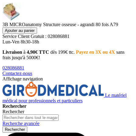
3B MICROanatomy Structure osseuse - agrandi 80 fois A79
Ajouter au panier
Service Client
Gratuit : 028086881
Lun-Ven 8h30-18h
Livraison
à
4,90€ TTC
dès 199€ ttc.
Payez en 3X ou 4X
sans
frais jusqu'à 5000€!
028086881
Contactez-nous
Affichage navigation
Le matériel
médical pour professionnels et particuliers
Rechercher
Rechercher
Recherche avancée
Rechercher