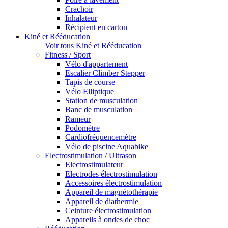
Crachoir
Inhalateur
Récipient en carton
Kiné et Rééducation
Voir tous Kiné et Rééducation
Fitness / Sport
Vélo d'appartement
Escalier Climber Stepper
Tapis de course
Vélo Elliptique
Station de musculation
Banc de musculation
Rameur
Podomètre
Cardiofréquencemètre
Vélo de piscine Aquabike
Electrostimulation / Ultrason
Electrostimulateur
Electrodes électrostimulation
Accessoires électrostimulation
Appareil de magnétothérapie
Appareil de diathermie
Ceinture électrostimulation
Appareils à ondes de choc