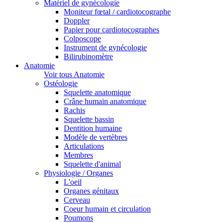
Matériel de gynécologie
Moniteur fœtal / cardiotocographe
Doppler
Papier pour cardiotocographes
Colposcope
Instrument de gynécologie
Bilirubinomètre
Anatomie
Voir tous Anatomie
Ostéologie
Squelette anatomique
Crâne humain anatomique
Rachis
Squelette bassin
Dentition humaine
Modèle de vertèbres
Articulations
Membres
Squelette d'animal
Physiologie / Organes
L'oeil
Organes génitaux
Cerveau
Coeur humain et circulation
Poumons