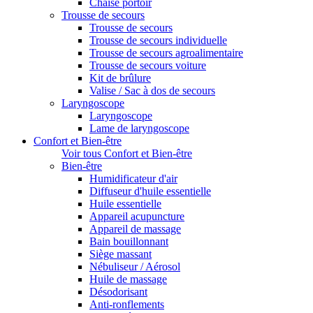
Chaise portoir
Trousse de secours
Trousse de secours
Trousse de secours individuelle
Trousse de secours agroalimentaire
Trousse de secours voiture
Kit de brûlure
Valise / Sac à dos de secours
Laryngoscope
Laryngoscope
Lame de laryngoscope
Confort et Bien-être
Voir tous Confort et Bien-être
Bien-être
Humidificateur d'air
Diffuseur d'huile essentielle
Huile essentielle
Appareil acupuncture
Appareil de massage
Bain bouillonnant
Siège massant
Nébuliseur / Aérosol
Huile de massage
Désodorisant
Anti-ronflements