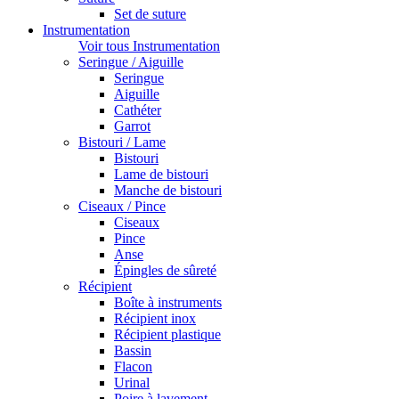
Set de suture
Instrumentation
Voir tous Instrumentation
Seringue / Aiguille
Seringue
Aiguille
Cathéter
Garrot
Bistouri / Lame
Bistouri
Lame de bistouri
Manche de bistouri
Ciseaux / Pince
Ciseaux
Pince
Anse
Épingles de sûreté
Récipient
Boîte à instruments
Récipient inox
Récipient plastique
Bassin
Flacon
Urinal
Poire à lavement