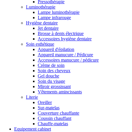
Pressothérapie
Luminothérapie
Lampe luminothérapie
Lampe infrarouge
Hygiène dentaire
Jet dentaire
Brosse à dents électrique
Accessoires hygiène dentaire
Soin esthétique
Appareil d'épilation
Appareil manucure / Pédicure
Accessoires manucure / pédicure
Crème de soin
Soin des cheveux
Gel douche
Soin du visage
Miroir grossissant
Vêtements amincissants
Literie
Oreiller
Sur-matelas
Couverture chauffante
Coussin chauffant
Chauffe-matelas
Equipement cabinet