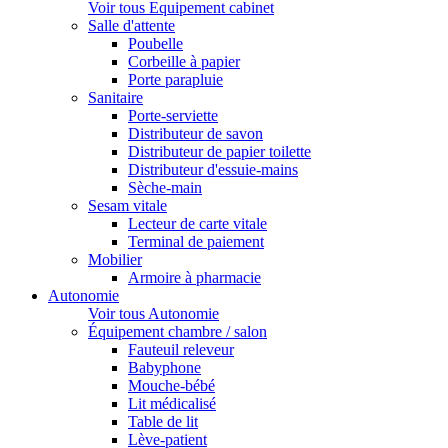
Voir tous Equipement cabinet
Salle d'attente
Poubelle
Corbeille à papier
Porte parapluie
Sanitaire
Porte-serviette
Distributeur de savon
Distributeur de papier toilette
Distributeur d'essuie-mains
Sèche-main
Sesam vitale
Lecteur de carte vitale
Terminal de paiement
Mobilier
Armoire à pharmacie
Autonomie
Voir tous Autonomie
Équipement chambre / salon
Fauteuil releveur
Babyphone
Mouche-bébé
Lit médicalisé
Table de lit
Lève-patient