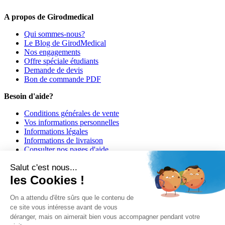
A propos de Girodmedical
Qui sommes-nous?
Le Blog de GirodMedical
Nos engagements
Offre spéciale étudiants
Demande de devis
Bon de commande PDF
Besoin d'aide?
Conditions générales de vente
Vos informations personnelles
Informations légales
Informations de livraison
Consulter nos pages d'aide
Informations de paiement
Salut c'est nous...
Girodmedical est également présent dans 23 pays
les Cookies !
© 2026 Girodmedical. Tous droits réservés.
On a attendu d'être sûrs que le contenu de
ce site vous intéresse avant de vous
déranger, mais on aimerait bien vous accompagner pendant votre
Paiement 100 % sécurisé !