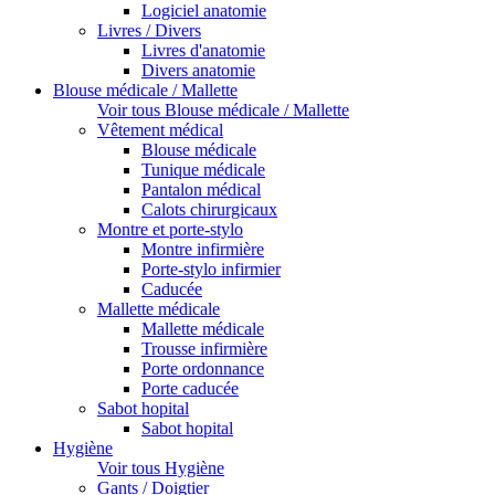
Logiciel anatomie
Livres / Divers
Livres d'anatomie
Divers anatomie
Blouse médicale / Mallette
Voir tous Blouse médicale / Mallette
Vêtement médical
Blouse médicale
Tunique médicale
Pantalon médical
Calots chirurgicaux
Montre et porte-stylo
Montre infirmière
Porte-stylo infirmier
Caducée
Mallette médicale
Mallette médicale
Trousse infirmière
Porte ordonnance
Porte caducée
Sabot hopital
Sabot hopital
Hygiène
Voir tous Hygiène
Gants / Doigtier