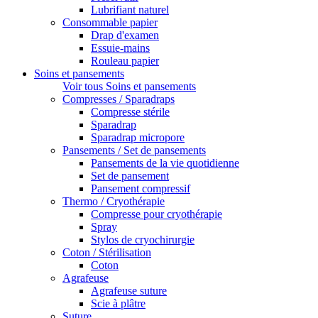
Lubrifiant naturel
Consommable papier
Drap d'examen
Essuie-mains
Rouleau papier
Soins et pansements
Voir tous Soins et pansements
Compresses / Sparadraps
Compresse stérile
Sparadrap
Sparadrap micropore
Pansements / Set de pansements
Pansements de la vie quotidienne
Set de pansement
Pansement compressif
Thermo / Cryothérapie
Compresse pour cryothérapie
Spray
Stylos de cryochirurgie
Coton / Stérilisation
Coton
Agrafeuse
Agrafeuse suture
Scie à plâtre
Suture