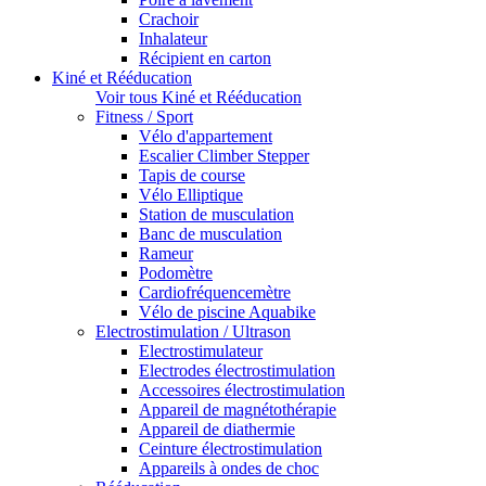
Crachoir
Inhalateur
Récipient en carton
Kiné et Rééducation
Voir tous Kiné et Rééducation
Fitness / Sport
Vélo d'appartement
Escalier Climber Stepper
Tapis de course
Vélo Elliptique
Station de musculation
Banc de musculation
Rameur
Podomètre
Cardiofréquencemètre
Vélo de piscine Aquabike
Electrostimulation / Ultrason
Electrostimulateur
Electrodes électrostimulation
Accessoires électrostimulation
Appareil de magnétothérapie
Appareil de diathermie
Ceinture électrostimulation
Appareils à ondes de choc