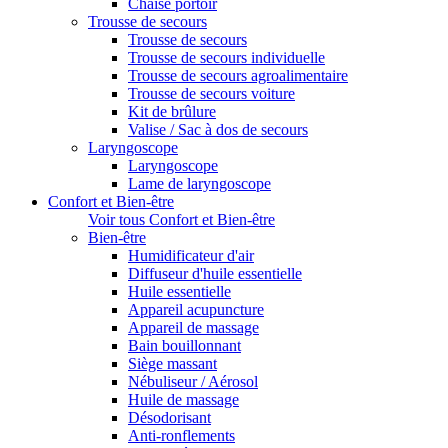
Chaise portoir
Trousse de secours
Trousse de secours
Trousse de secours individuelle
Trousse de secours agroalimentaire
Trousse de secours voiture
Kit de brûlure
Valise / Sac à dos de secours
Laryngoscope
Laryngoscope
Lame de laryngoscope
Confort et Bien-être
Voir tous Confort et Bien-être
Bien-être
Humidificateur d'air
Diffuseur d'huile essentielle
Huile essentielle
Appareil acupuncture
Appareil de massage
Bain bouillonnant
Siège massant
Nébuliseur / Aérosol
Huile de massage
Désodorisant
Anti-ronflements