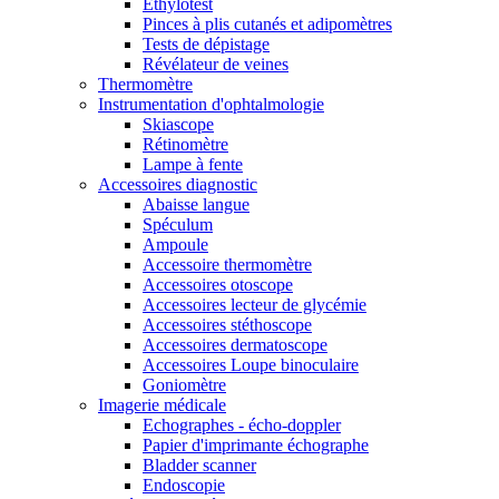
Ethylotest
Pinces à plis cutanés et adipomètres
Tests de dépistage
Révélateur de veines
Thermomètre
Instrumentation d'ophtalmologie
Skiascope
Rétinomètre
Lampe à fente
Accessoires diagnostic
Abaisse langue
Spéculum
Ampoule
Accessoire thermomètre
Accessoires otoscope
Accessoires lecteur de glycémie
Accessoires stéthoscope
Accessoires dermatoscope
Accessoires Loupe binoculaire
Goniomètre
Imagerie médicale
Echographes - écho-doppler
Papier d'imprimante échographe
Bladder scanner
Endoscopie