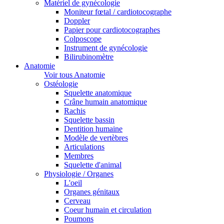
Matériel de gynécologie
Moniteur fœtal / cardiotocographe
Doppler
Papier pour cardiotocographes
Colposcope
Instrument de gynécologie
Bilirubinomètre
Anatomie
Voir tous Anatomie
Ostéologie
Squelette anatomique
Crâne humain anatomique
Rachis
Squelette bassin
Dentition humaine
Modèle de vertèbres
Articulations
Membres
Squelette d'animal
Physiologie / Organes
L'oeil
Organes génitaux
Cerveau
Coeur humain et circulation
Poumons