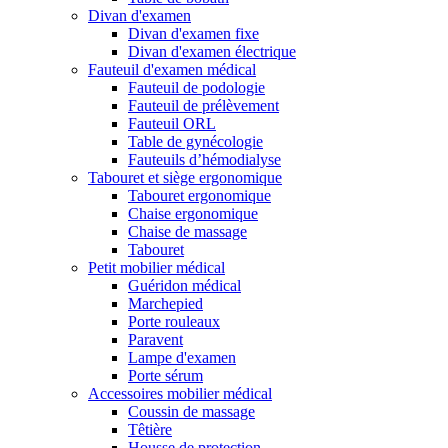
Divan d'examen
Divan d'examen fixe
Divan d'examen électrique
Fauteuil d'examen médical
Fauteuil de podologie
Fauteuil de prélèvement
Fauteuil ORL
Table de gynécologie
Fauteuils d’hémodialyse
Tabouret et siège ergonomique
Tabouret ergonomique
Chaise ergonomique
Chaise de massage
Tabouret
Petit mobilier médical
Guéridon médical
Marchepied
Porte rouleaux
Paravent
Lampe d'examen
Porte sérum
Accessoires mobilier médical
Coussin de massage
Têtière
Housse de protection