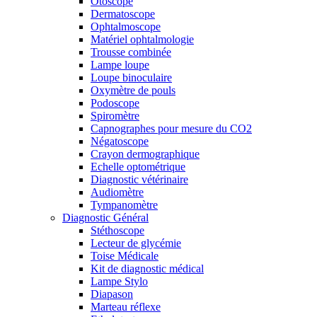
Otoscope
Dermatoscope
Ophtalmoscope
Matériel ophtalmologie
Trousse combinée
Lampe loupe
Loupe binoculaire
Oxymètre de pouls
Podoscope
Spiromètre
Capnographes pour mesure du CO2
Négatoscope
Crayon dermographique
Echelle optométrique
Diagnostic vétérinaire
Audiomètre
Tympanomètre
Diagnostic Général
Stéthoscope
Lecteur de glycémie
Toise Médicale
Kit de diagnostic médical
Lampe Stylo
Diapason
Marteau réflexe