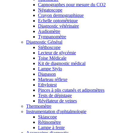
Capnographes pour mesure du CO2
Négatoscope
Crayon dermographique
Echelle optométrique
Diagnostic vétérinaire
Audiomètre
Tympanomètre
Diagnostic Général
Stéthoscope
Lecteur de glycémie
Toise Médicale
Kit de diagnostic médical
Lampe Stylo
Diapason
Marteau réflexe
Ethylotest
Pinces à plis cutanés et adipomètres
Tests de dépistage
Révélateur de veines
Thermomètre
Instrumentation d'ophtalmologie
Skiascope
Rétinomètre
Lampe à fente
Accessoires diagnostic