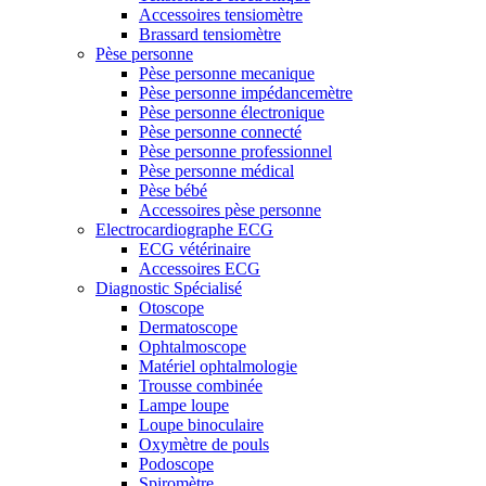
Accessoires tensiomètre
Brassard tensiomètre
Pèse personne
Pèse personne mecanique
Pèse personne impédancemètre
Pèse personne électronique
Pèse personne connecté
Pèse personne professionnel
Pèse personne médical
Pèse bébé
Accessoires pèse personne
Electrocardiographe ECG
ECG vétérinaire
Accessoires ECG
Diagnostic Spécialisé
Otoscope
Dermatoscope
Ophtalmoscope
Matériel ophtalmologie
Trousse combinée
Lampe loupe
Loupe binoculaire
Oxymètre de pouls
Podoscope
Spiromètre