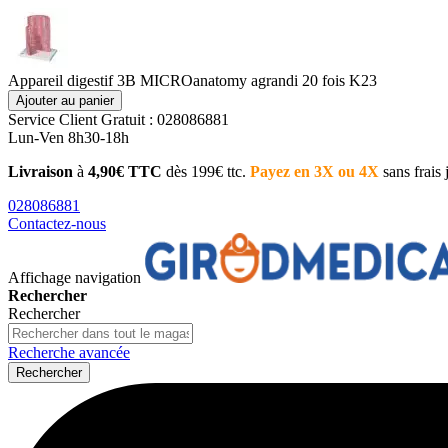
Appareil digestif 3B MICROanatomy agrandi 20 fois K23
Ajouter au panier
Service Client
Gratuit : 028086881
Lun-Ven 8h30-18h
Livraison
à
4,90€ TTC
dès 199€ ttc.
Payez en 3X ou 4X
sans frais
028086881
Contactez-nous
Affichage navigation
Rechercher
Rechercher
Recherche avancée
Rechercher