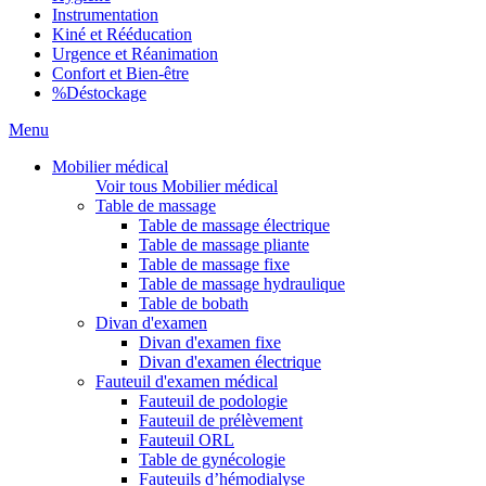
Instrumentation
Kiné et Rééducation
Urgence et Réanimation
Confort et Bien-être
%
Déstockage
Menu
Mobilier médical
Voir tous Mobilier médical
Table de massage
Table de massage électrique
Table de massage pliante
Table de massage fixe
Table de massage hydraulique
Table de bobath
Divan d'examen
Divan d'examen fixe
Divan d'examen électrique
Fauteuil d'examen médical
Fauteuil de podologie
Fauteuil de prélèvement
Fauteuil ORL
Table de gynécologie
Fauteuils d’hémodialyse