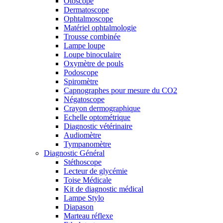
Otoscope
Dermatoscope
Ophtalmoscope
Matériel ophtalmologie
Trousse combinée
Lampe loupe
Loupe binoculaire
Oxymètre de pouls
Podoscope
Spiromètre
Capnographes pour mesure du CO2
Négatoscope
Crayon dermographique
Echelle optométrique
Diagnostic vétérinaire
Audiomètre
Tympanomètre
Diagnostic Général
Stéthoscope
Lecteur de glycémie
Toise Médicale
Kit de diagnostic médical
Lampe Stylo
Diapason
Marteau réflexe