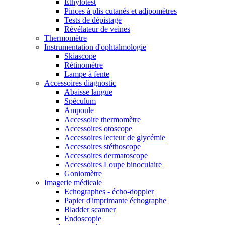
Ethylotest
Pinces à plis cutanés et adipomètres
Tests de dépistage
Révélateur de veines
Thermomètre
Instrumentation d'ophtalmologie
Skiascope
Rétinomètre
Lampe à fente
Accessoires diagnostic
Abaisse langue
Spéculum
Ampoule
Accessoire thermomètre
Accessoires otoscope
Accessoires lecteur de glycémie
Accessoires stéthoscope
Accessoires dermatoscope
Accessoires Loupe binoculaire
Goniomètre
Imagerie médicale
Echographes - écho-doppler
Papier d'imprimante échographe
Bladder scanner
Endoscopie