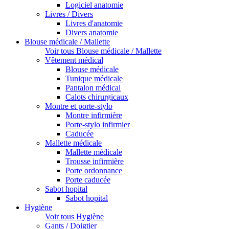
Logiciel anatomie
Livres / Divers
Livres d'anatomie
Divers anatomie
Blouse médicale / Mallette
Voir tous Blouse médicale / Mallette
Vêtement médical
Blouse médicale
Tunique médicale
Pantalon médical
Calots chirurgicaux
Montre et porte-stylo
Montre infirmière
Porte-stylo infirmier
Caducée
Mallette médicale
Mallette médicale
Trousse infirmière
Porte ordonnance
Porte caducée
Sabot hopital
Sabot hopital
Hygiène
Voir tous Hygiène
Gants / Doigtier