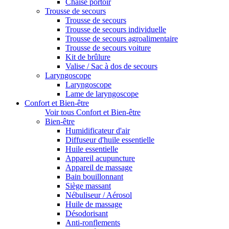
Chaise portoir
Trousse de secours
Trousse de secours
Trousse de secours individuelle
Trousse de secours agroalimentaire
Trousse de secours voiture
Kit de brûlure
Valise / Sac à dos de secours
Laryngoscope
Laryngoscope
Lame de laryngoscope
Confort et Bien-être
Voir tous Confort et Bien-être
Bien-être
Humidificateur d'air
Diffuseur d'huile essentielle
Huile essentielle
Appareil acupuncture
Appareil de massage
Bain bouillonnant
Siège massant
Nébuliseur / Aérosol
Huile de massage
Désodorisant
Anti-ronflements