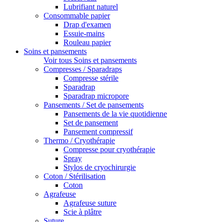
Lubrifiant naturel
Consommable papier
Drap d'examen
Essuie-mains
Rouleau papier
Soins et pansements
Voir tous Soins et pansements
Compresses / Sparadraps
Compresse stérile
Sparadrap
Sparadrap micropore
Pansements / Set de pansements
Pansements de la vie quotidienne
Set de pansement
Pansement compressif
Thermo / Cryothérapie
Compresse pour cryothérapie
Spray
Stylos de cryochirurgie
Coton / Stérilisation
Coton
Agrafeuse
Agrafeuse suture
Scie à plâtre
Suture