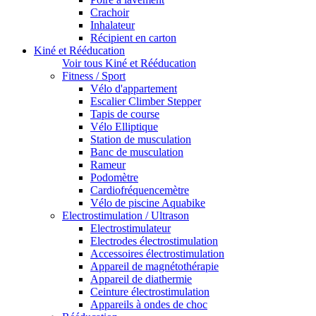
Crachoir
Inhalateur
Récipient en carton
Kiné et Rééducation
Voir tous Kiné et Rééducation
Fitness / Sport
Vélo d'appartement
Escalier Climber Stepper
Tapis de course
Vélo Elliptique
Station de musculation
Banc de musculation
Rameur
Podomètre
Cardiofréquencemètre
Vélo de piscine Aquabike
Electrostimulation / Ultrason
Electrostimulateur
Electrodes électrostimulation
Accessoires électrostimulation
Appareil de magnétothérapie
Appareil de diathermie
Ceinture électrostimulation
Appareils à ondes de choc