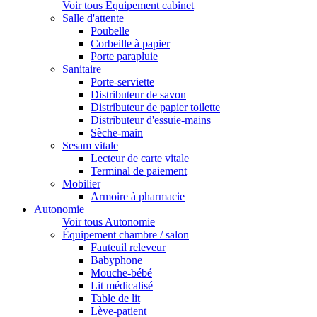
Voir tous Equipement cabinet
Salle d'attente
Poubelle
Corbeille à papier
Porte parapluie
Sanitaire
Porte-serviette
Distributeur de savon
Distributeur de papier toilette
Distributeur d'essuie-mains
Sèche-main
Sesam vitale
Lecteur de carte vitale
Terminal de paiement
Mobilier
Armoire à pharmacie
Autonomie
Voir tous Autonomie
Équipement chambre / salon
Fauteuil releveur
Babyphone
Mouche-bébé
Lit médicalisé
Table de lit
Lève-patient