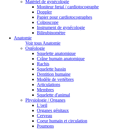
Matériel de gynécologie
Moniteur fœtal / cardiotocographe
Doppler
Papier pour cardiotocographes
Colposcope
Instrument de gynécologie
Bilirubinomètre
Anatomie
Voir tous Anatomie
Ostéologie
Squelette anatomique
Crâne humain anatomique
Rachis
Squelette bassin
Dentition humaine
Modèle de vertèbres
Articulations
Membres
Squelette d'animal
Physiologie / Organes
L'oeil
Organes génitaux
Cerveau
Coeur humain et circulation
Poumons