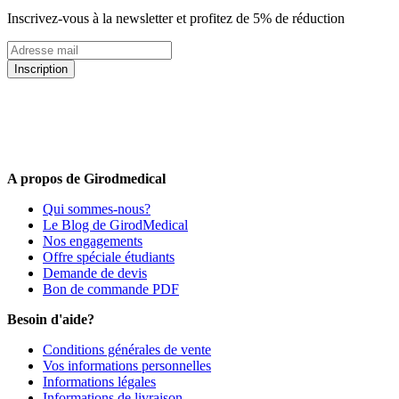
Inscrivez-vous à la newsletter et profitez de 5% de réduction
Inscription
5% de remise valable sur votre prochaine commande de matériel
médical !
Offres promotionnelles, nouveautés, dernières tendances : soyez les
premiers informés !
A propos de Girodmedical
Qui sommes-nous?
Le Blog de GirodMedical
Nos engagements
Offre spéciale étudiants
Demande de devis
Bon de commande PDF
Besoin d'aide?
Conditions générales de vente
Vos informations personnelles
Informations légales
Informations de livraison