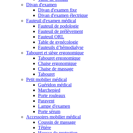
Divan d'examen
Divan d'examen fixe
Divan d'examen électrique
Fauteuil d'examen médical
Fauteuil de podologie
Fauteuil de prélèvement
Fauteuil ORL
Table de gynécologie
Fauteuils d’hémodialyse
Tabouret et siège ergonomique
Tabouret ergonomique
Chaise ergonomique
Chaise de massage
Tabouret
Petit mobilier médical
Guéridon médical
Marchepied
Porte rouleaux
Paravent
Lampe d'examen
Porte sérum
Accessoires mobilier médical
Coussin de massage
Têtière
Housse de protection