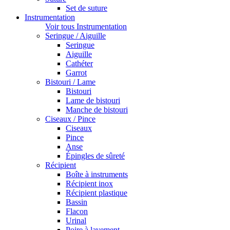
Set de suture
Instrumentation
Voir tous Instrumentation
Seringue / Aiguille
Seringue
Aiguille
Cathéter
Garrot
Bistouri / Lame
Bistouri
Lame de bistouri
Manche de bistouri
Ciseaux / Pince
Ciseaux
Pince
Anse
Épingles de sûreté
Récipient
Boîte à instruments
Récipient inox
Récipient plastique
Bassin
Flacon
Urinal
Poire à lavement