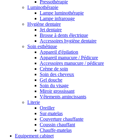
Pressothérapie
Luminothérapie
Lampe luminothérapie
Lampe infrarouge
Hygiène dentaire
Jet dentaire
Brosse à dents électrique
Accessoires hygiène dentaire
Soin esthétique
Appareil d'épilation
Appareil manucure / Pédicure
Accessoires manucure / pédicure
Crème de soin
Soin des cheveux
Gel douche
Soin du visage
Miroir grossissant
Vêtements amincissants
Literie
Oreiller
Sur-matelas
Couverture chauffante
Coussin chauffant
Chauffe-matelas
Equipement cabinet