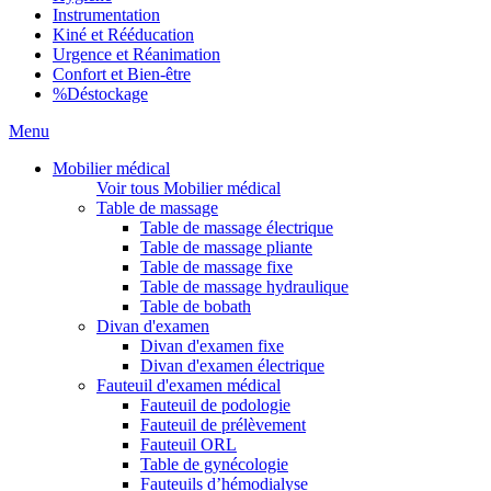
Instrumentation
Kiné et Rééducation
Urgence et Réanimation
Confort et Bien-être
%
Déstockage
Menu
Mobilier médical
Voir tous Mobilier médical
Table de massage
Table de massage électrique
Table de massage pliante
Table de massage fixe
Table de massage hydraulique
Table de bobath
Divan d'examen
Divan d'examen fixe
Divan d'examen électrique
Fauteuil d'examen médical
Fauteuil de podologie
Fauteuil de prélèvement
Fauteuil ORL
Table de gynécologie
Fauteuils d’hémodialyse