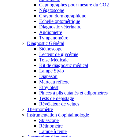
Capnographes pour mesure du CO2
Négatoscope
Crayon dermographique
Echelle optométrique
Diagnostic vétérinaire
Audiomètre
Tympanomètre
Diagnostic Général
Stéthoscope
Lecteur de glycémie
Toise Médicale
Kit de diagnostic médical
Lampe Stylo
Diapason
Marteau réflexe
Ethylotest
Pinces à plis cutanés et adipomètres
Tests de dépistage
Révélateur de veines
Thermomètre
Instrumentation d'ophtalmologie
Skiascope
Rétinomètre
Lampe à fente
Accessoires diagnostic