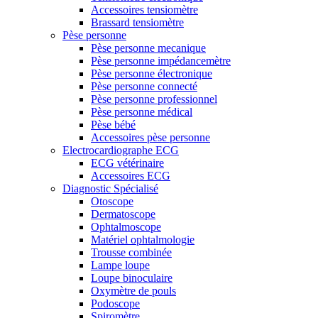
Accessoires tensiomètre
Brassard tensiomètre
Pèse personne
Pèse personne mecanique
Pèse personne impédancemètre
Pèse personne électronique
Pèse personne connecté
Pèse personne professionnel
Pèse personne médical
Pèse bébé
Accessoires pèse personne
Electrocardiographe ECG
ECG vétérinaire
Accessoires ECG
Diagnostic Spécialisé
Otoscope
Dermatoscope
Ophtalmoscope
Matériel ophtalmologie
Trousse combinée
Lampe loupe
Loupe binoculaire
Oxymètre de pouls
Podoscope
Spiromètre