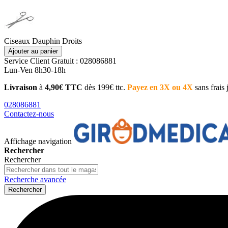
Ciseaux Dauphin Droits
Ajouter au panier
Service Client
Gratuit : 028086881
Lun-Ven 8h30-18h
Livraison
à
4,90€ TTC
dès 199€ ttc.
Payez en 3X ou 4X
sans frais
028086881
Contactez-nous
Affichage navigation
Rechercher
Rechercher
Recherche avancée
Rechercher