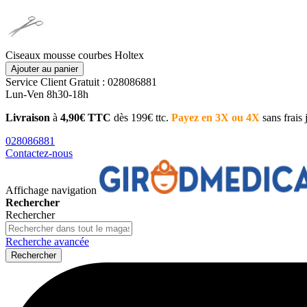
Ciseaux mousse courbes Holtex
Ajouter au panier
Service Client
Gratuit : 028086881
Lun-Ven 8h30-18h
Livraison
à
4,90€ TTC
dès 199€ ttc.
Payez en 3X ou 4X
sans frais
028086881
Contactez-nous
Affichage navigation
Rechercher
Rechercher
Recherche avancée
Rechercher