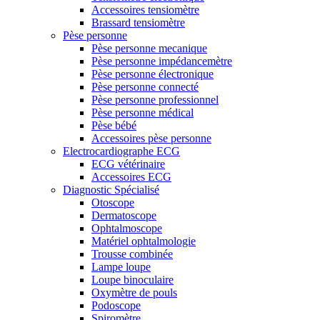
Accessoires tensiomètre
Brassard tensiomètre
Pèse personne
Pèse personne mecanique
Pèse personne impédancemètre
Pèse personne électronique
Pèse personne connecté
Pèse personne professionnel
Pèse personne médical
Pèse bébé
Accessoires pèse personne
Electrocardiographe ECG
ECG vétérinaire
Accessoires ECG
Diagnostic Spécialisé
Otoscope
Dermatoscope
Ophtalmoscope
Matériel ophtalmologie
Trousse combinée
Lampe loupe
Loupe binoculaire
Oxymètre de pouls
Podoscope
Spiromètre