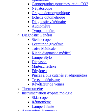
Capnographes pour mesure du CO2
Négatoscope
Crayon dermographique
Echelle optométrique
Diagnostic vétérinaire
Audiomètre
Tympanomètre
Diagnostic Général
Stéthoscope
Lecteur de glycémie
Toise Médicale
Kit de diagnostic médical
Lampe Stylo
Diapason
Marteau réflexe
Ethylotest
Pinces à plis cutanés et adipomètres
Tests de dépistage
Révélateur de veines
Thermomètre
Instrumentation d'ophtalmologie
Skiascope
Rétinomètre
Lampe à fente
Accessoires diagnostic