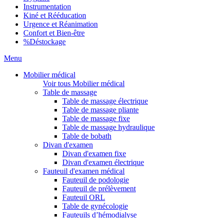
Instrumentation
Kiné et Rééducation
Urgence et Réanimation
Confort et Bien-être
%
Déstockage
Menu
Mobilier médical
Voir tous Mobilier médical
Table de massage
Table de massage électrique
Table de massage pliante
Table de massage fixe
Table de massage hydraulique
Table de bobath
Divan d'examen
Divan d'examen fixe
Divan d'examen électrique
Fauteuil d'examen médical
Fauteuil de podologie
Fauteuil de prélèvement
Fauteuil ORL
Table de gynécologie
Fauteuils d’hémodialyse