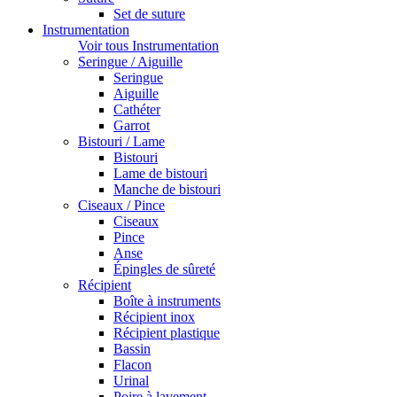
Set de suture
Instrumentation
Voir tous Instrumentation
Seringue / Aiguille
Seringue
Aiguille
Cathéter
Garrot
Bistouri / Lame
Bistouri
Lame de bistouri
Manche de bistouri
Ciseaux / Pince
Ciseaux
Pince
Anse
Épingles de sûreté
Récipient
Boîte à instruments
Récipient inox
Récipient plastique
Bassin
Flacon
Urinal
Poire à lavement