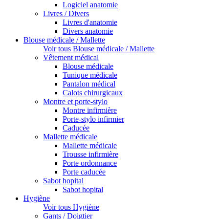
Logiciel anatomie
Livres / Divers
Livres d'anatomie
Divers anatomie
Blouse médicale / Mallette
Voir tous Blouse médicale / Mallette
Vêtement médical
Blouse médicale
Tunique médicale
Pantalon médical
Calots chirurgicaux
Montre et porte-stylo
Montre infirmière
Porte-stylo infirmier
Caducée
Mallette médicale
Mallette médicale
Trousse infirmière
Porte ordonnance
Porte caducée
Sabot hopital
Sabot hopital
Hygiène
Voir tous Hygiène
Gants / Doigtier