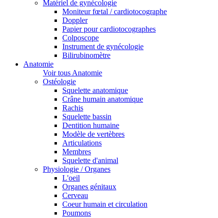
Matériel de gynécologie
Moniteur fœtal / cardiotocographe
Doppler
Papier pour cardiotocographes
Colposcope
Instrument de gynécologie
Bilirubinomètre
Anatomie
Voir tous Anatomie
Ostéologie
Squelette anatomique
Crâne humain anatomique
Rachis
Squelette bassin
Dentition humaine
Modèle de vertèbres
Articulations
Membres
Squelette d'animal
Physiologie / Organes
L'oeil
Organes génitaux
Cerveau
Coeur humain et circulation
Poumons