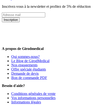
Inscrivez-vous à la newsletter et profitez de 5% de réduction
Inscription
5% de remise valable sur votre prochaine commande de matériel
médical !
Offres promotionnelles, nouveautés, dernières tendances : soyez les
premiers informés !
A propos de Girodmedical
Qui sommes-nous?
Le Blog de GirodMedical
Nos engagements
Offre spéciale étudiants
Demande de devis
Bon de commande PDF
Besoin d'aide?
Conditions générales de vente
Vos informations personnelles
Informations légales