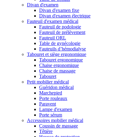
Divan d'examen
Divan d'examen fixe
Divan d'examen électrique
Fauteuil d'examen médical
Fauteuil de podologie
Fauteuil de prélèvement
Fauteuil ORL
Table de gynécologie
Fauteuils d’hémodialyse
Tabouret et siège ergonomique
Tabouret ergonomique
Chaise ergonomique
Chaise de massage
Tabouret
Petit mobilier médical
Guéridon médical
Marchepied
Porte rouleaux
Paravent
Lampe d'examen
Porte sérum
Accessoires mobilier médical
Coussin de massage
Têtière
Housse de protection