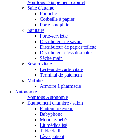
Voir tous Equipement cabinet
Salle d'attente
Poubelle
Corbeille à papier
Porte parapluie
Sanitaire
Porte-serviette
Distributeur de savon
Distributeur de papier toilette
Distributeur d'essuie-mains
Sèche-main
Sesam vitale
Lecteur de carte vitale
Terminal de paiement
Mobilier
Armoire à pharmacie
Autonomie
Voir tous Autonomie
Équipement chambre / salon
Fauteuil releveur
Babyphone
Mouche-bébé
Lit médicalisé
Table de lit
Lève-patient