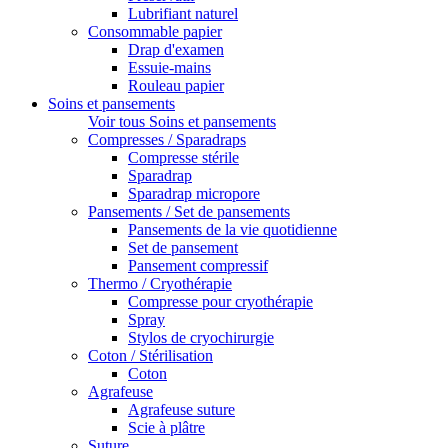
Lubrifiant naturel
Consommable papier
Drap d'examen
Essuie-mains
Rouleau papier
Soins et pansements
Voir tous Soins et pansements
Compresses / Sparadraps
Compresse stérile
Sparadrap
Sparadrap micropore
Pansements / Set de pansements
Pansements de la vie quotidienne
Set de pansement
Pansement compressif
Thermo / Cryothérapie
Compresse pour cryothérapie
Spray
Stylos de cryochirurgie
Coton / Stérilisation
Coton
Agrafeuse
Agrafeuse suture
Scie à plâtre
Suture