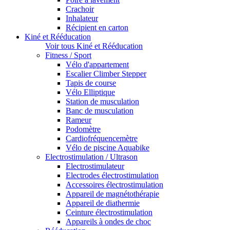
Crachoir
Inhalateur
Récipient en carton
Kiné et Rééducation
Voir tous Kiné et Rééducation
Fitness / Sport
Vélo d'appartement
Escalier Climber Stepper
Tapis de course
Vélo Elliptique
Station de musculation
Banc de musculation
Rameur
Podomètre
Cardiofréquencemètre
Vélo de piscine Aquabike
Electrostimulation / Ultrason
Electrostimulateur
Electrodes électrostimulation
Accessoires électrostimulation
Appareil de magnétothérapie
Appareil de diathermie
Ceinture électrostimulation
Appareils à ondes de choc