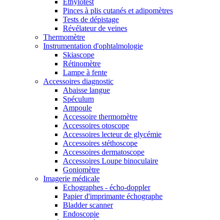
Ethylotest
Pinces à plis cutanés et adipomètres
Tests de dépistage
Révélateur de veines
Thermomètre
Instrumentation d'ophtalmologie
Skiascope
Rétinomètre
Lampe à fente
Accessoires diagnostic
Abaisse langue
Spéculum
Ampoule
Accessoire thermomètre
Accessoires otoscope
Accessoires lecteur de glycémie
Accessoires stéthoscope
Accessoires dermatoscope
Accessoires Loupe binoculaire
Goniomètre
Imagerie médicale
Echographes - écho-doppler
Papier d'imprimante échographe
Bladder scanner
Endoscopie