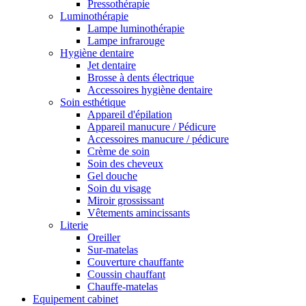
Pressothérapie
Luminothérapie
Lampe luminothérapie
Lampe infrarouge
Hygiène dentaire
Jet dentaire
Brosse à dents électrique
Accessoires hygiène dentaire
Soin esthétique
Appareil d'épilation
Appareil manucure / Pédicure
Accessoires manucure / pédicure
Crème de soin
Soin des cheveux
Gel douche
Soin du visage
Miroir grossissant
Vêtements amincissants
Literie
Oreiller
Sur-matelas
Couverture chauffante
Coussin chauffant
Chauffe-matelas
Equipement cabinet