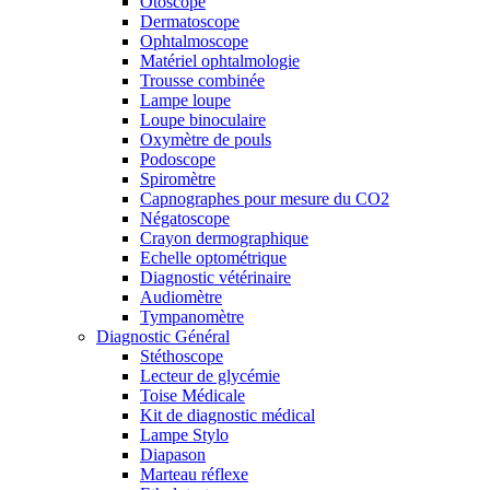
Otoscope
Dermatoscope
Ophtalmoscope
Matériel ophtalmologie
Trousse combinée
Lampe loupe
Loupe binoculaire
Oxymètre de pouls
Podoscope
Spiromètre
Capnographes pour mesure du CO2
Négatoscope
Crayon dermographique
Echelle optométrique
Diagnostic vétérinaire
Audiomètre
Tympanomètre
Diagnostic Général
Stéthoscope
Lecteur de glycémie
Toise Médicale
Kit de diagnostic médical
Lampe Stylo
Diapason
Marteau réflexe