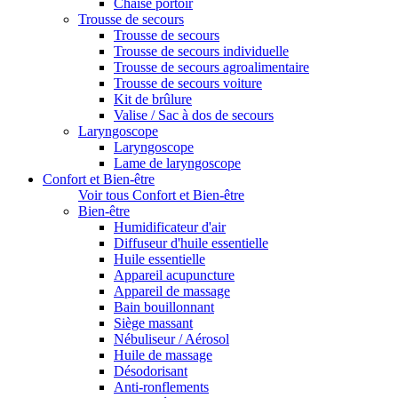
Chaise portoir
Trousse de secours
Trousse de secours
Trousse de secours individuelle
Trousse de secours agroalimentaire
Trousse de secours voiture
Kit de brûlure
Valise / Sac à dos de secours
Laryngoscope
Laryngoscope
Lame de laryngoscope
Confort et Bien-être
Voir tous Confort et Bien-être
Bien-être
Humidificateur d'air
Diffuseur d'huile essentielle
Huile essentielle
Appareil acupuncture
Appareil de massage
Bain bouillonnant
Siège massant
Nébuliseur / Aérosol
Huile de massage
Désodorisant
Anti-ronflements