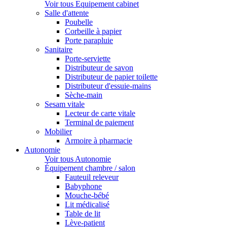
Voir tous Equipement cabinet
Salle d'attente
Poubelle
Corbeille à papier
Porte parapluie
Sanitaire
Porte-serviette
Distributeur de savon
Distributeur de papier toilette
Distributeur d'essuie-mains
Sèche-main
Sesam vitale
Lecteur de carte vitale
Terminal de paiement
Mobilier
Armoire à pharmacie
Autonomie
Voir tous Autonomie
Équipement chambre / salon
Fauteuil releveur
Babyphone
Mouche-bébé
Lit médicalisé
Table de lit
Lève-patient