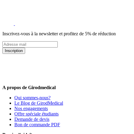
Inscrivez-vous à la newsletter et profitez de 5% de réduction
Inscription
5% de remise valable sur votre prochaine commande de matériel
médical !
Offres promotionnelles, nouveautés, dernières tendances : soyez les
premiers informés !
A propos de Girodmedical
Qui sommes-nous?
Le Blog de GirodMedical
Nos engagements
Offre spéciale étudiants
Demande de devis
Bon de commande PDF