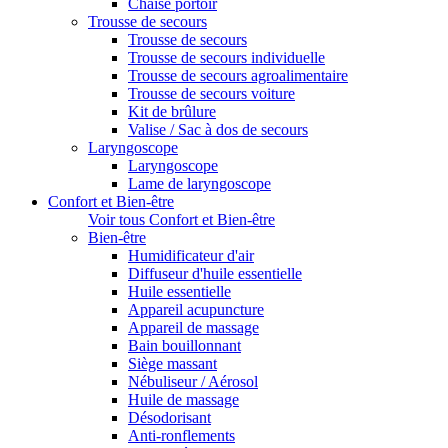
Chaise portoir
Trousse de secours
Trousse de secours
Trousse de secours individuelle
Trousse de secours agroalimentaire
Trousse de secours voiture
Kit de brûlure
Valise / Sac à dos de secours
Laryngoscope
Laryngoscope
Lame de laryngoscope
Confort et Bien-être
Voir tous Confort et Bien-être
Bien-être
Humidificateur d'air
Diffuseur d'huile essentielle
Huile essentielle
Appareil acupuncture
Appareil de massage
Bain bouillonnant
Siège massant
Nébuliseur / Aérosol
Huile de massage
Désodorisant
Anti-ronflements