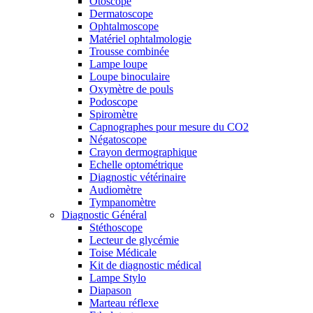
Otoscope
Dermatoscope
Ophtalmoscope
Matériel ophtalmologie
Trousse combinée
Lampe loupe
Loupe binoculaire
Oxymètre de pouls
Podoscope
Spiromètre
Capnographes pour mesure du CO2
Négatoscope
Crayon dermographique
Echelle optométrique
Diagnostic vétérinaire
Audiomètre
Tympanomètre
Diagnostic Général
Stéthoscope
Lecteur de glycémie
Toise Médicale
Kit de diagnostic médical
Lampe Stylo
Diapason
Marteau réflexe