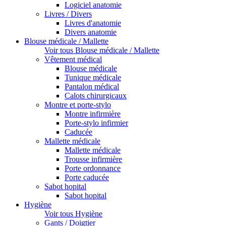
Logiciel anatomie
Livres / Divers
Livres d'anatomie
Divers anatomie
Blouse médicale / Mallette
Voir tous Blouse médicale / Mallette
Vêtement médical
Blouse médicale
Tunique médicale
Pantalon médical
Calots chirurgicaux
Montre et porte-stylo
Montre infirmière
Porte-stylo infirmier
Caducée
Mallette médicale
Mallette médicale
Trousse infirmière
Porte ordonnance
Porte caducée
Sabot hopital
Sabot hopital
Hygiène
Voir tous Hygiène
Gants / Doigtier