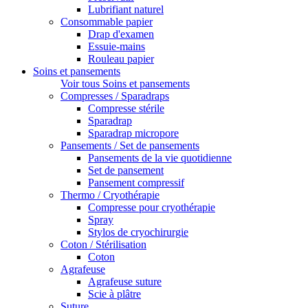
Lubrifiant naturel
Consommable papier
Drap d'examen
Essuie-mains
Rouleau papier
Soins et pansements
Voir tous Soins et pansements
Compresses / Sparadraps
Compresse stérile
Sparadrap
Sparadrap micropore
Pansements / Set de pansements
Pansements de la vie quotidienne
Set de pansement
Pansement compressif
Thermo / Cryothérapie
Compresse pour cryothérapie
Spray
Stylos de cryochirurgie
Coton / Stérilisation
Coton
Agrafeuse
Agrafeuse suture
Scie à plâtre
Suture