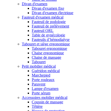
Divan d'examen
Divan d'examen fixe
Divan d'examen électrique
Fauteuil d'examen médical
Fauteuil de podologie
Fauteuil de prélèvement
Fauteuil ORL
Table de gynécologie
Fauteuils d’hémodialyse
Tabouret et siège ergonomique
Tabouret ergonomique
Chaise ergonomique
Chaise de massage
Tabouret
Petit mobilier médical
Guéridon médical
Marchepied
Porte rouleaux
Paravent
Lampe d'examen
Porte sérum
Accessoires mobilier médical
Coussin de massage
Têtière
Housse de protection