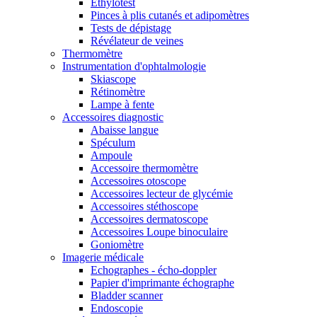
Ethylotest
Pinces à plis cutanés et adipomètres
Tests de dépistage
Révélateur de veines
Thermomètre
Instrumentation d'ophtalmologie
Skiascope
Rétinomètre
Lampe à fente
Accessoires diagnostic
Abaisse langue
Spéculum
Ampoule
Accessoire thermomètre
Accessoires otoscope
Accessoires lecteur de glycémie
Accessoires stéthoscope
Accessoires dermatoscope
Accessoires Loupe binoculaire
Goniomètre
Imagerie médicale
Echographes - écho-doppler
Papier d'imprimante échographe
Bladder scanner
Endoscopie