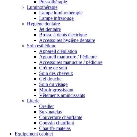
Pressothérapie
Luminothérapie
Lampe luminothérapie
Lampe infrarouge
Hygiène dentaire
Jet dentaire
Brosse à dents électrique
Accessoires hygiène dentaire
Soin esthétique
Appareil d'épilation
Appareil manucure / Pédicure
Accessoires manucure / pédicure
Crème de soin
Soin des cheveux
Gel douche
Soin du visage
Miroir grossissant
Vêtements amincissants
Literie
Oreiller
Sur-matelas
Couverture chauffante
Coussin chauffant
Chauffe-matelas
Equipement cabinet