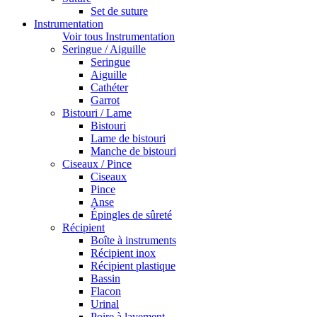
Set de suture
Instrumentation
Voir tous Instrumentation
Seringue / Aiguille
Seringue
Aiguille
Cathéter
Garrot
Bistouri / Lame
Bistouri
Lame de bistouri
Manche de bistouri
Ciseaux / Pince
Ciseaux
Pince
Anse
Épingles de sûreté
Récipient
Boîte à instruments
Récipient inox
Récipient plastique
Bassin
Flacon
Urinal
Poire à lavement