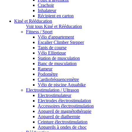
Crachoir
Inhalateur
Récipient en carton
Kiné et Rééducation
Voir tous Kiné et Rééducation
Fitness / Sport
Vélo d'appartement
Escalier Climber Stepper
Tapis de course
Vélo Elliptique
Station de musculation
Banc de musculation
Rameur
Podomètre
Cardiofréquencemètre
Vélo de piscine Aquabike
Electrostimulation / Ultrason
Electrostimulateur
Electrodes électrostimulation
Accessoires électrostimulation
Appareil de magnétothérapie
Appareil de diathermie
Ceinture électrostimulation
Appareils à ondes de choc