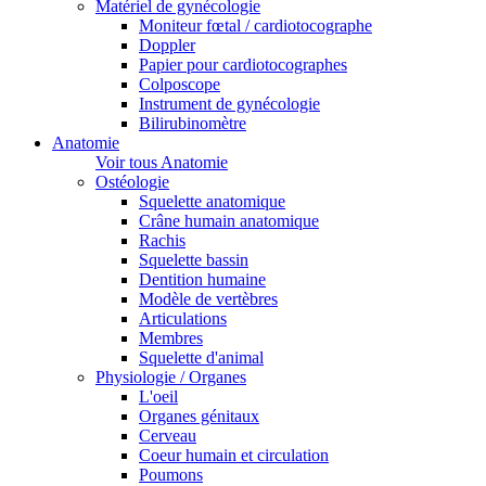
Matériel de gynécologie
Moniteur fœtal / cardiotocographe
Doppler
Papier pour cardiotocographes
Colposcope
Instrument de gynécologie
Bilirubinomètre
Anatomie
Voir tous Anatomie
Ostéologie
Squelette anatomique
Crâne humain anatomique
Rachis
Squelette bassin
Dentition humaine
Modèle de vertèbres
Articulations
Membres
Squelette d'animal
Physiologie / Organes
L'oeil
Organes génitaux
Cerveau
Coeur humain et circulation
Poumons