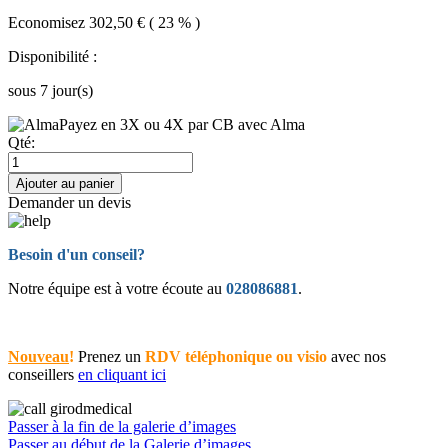
Economisez 302,50 € ( 23 % )
Disponibilité :
sous 7 jour(s)
Payez en 3X ou 4X par CB avec Alma
Qté:
Ajouter au panier
Demander un devis
Besoin d'un conseil?
Notre équipe est à votre écoute au
028086881
.
Nouveau
!
Prenez un
RDV téléphonique ou visio
avec nos
conseillers
en cliquant ici
Passer à la fin de la galerie d’images
Passer au début de la Galerie d’images