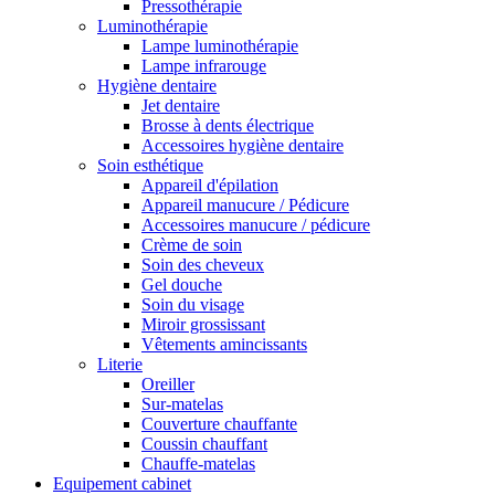
Pressothérapie
Luminothérapie
Lampe luminothérapie
Lampe infrarouge
Hygiène dentaire
Jet dentaire
Brosse à dents électrique
Accessoires hygiène dentaire
Soin esthétique
Appareil d'épilation
Appareil manucure / Pédicure
Accessoires manucure / pédicure
Crème de soin
Soin des cheveux
Gel douche
Soin du visage
Miroir grossissant
Vêtements amincissants
Literie
Oreiller
Sur-matelas
Couverture chauffante
Coussin chauffant
Chauffe-matelas
Equipement cabinet