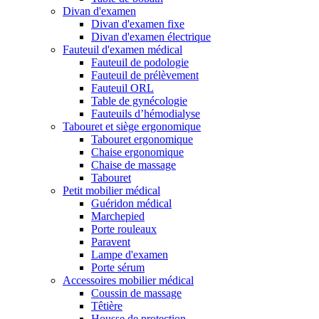
Divan d'examen
Divan d'examen fixe
Divan d'examen électrique
Fauteuil d'examen médical
Fauteuil de podologie
Fauteuil de prélèvement
Fauteuil ORL
Table de gynécologie
Fauteuils d’hémodialyse
Tabouret et siège ergonomique
Tabouret ergonomique
Chaise ergonomique
Chaise de massage
Tabouret
Petit mobilier médical
Guéridon médical
Marchepied
Porte rouleaux
Paravent
Lampe d'examen
Porte sérum
Accessoires mobilier médical
Coussin de massage
Têtière
Housse de protection