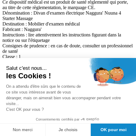
Ce dispositif médical est un produit de santé réglementé qui porte,
au titre de cette règlementation, le marquage CE.
Dénomination :
Divan d'examen électrique Naggura' Nuuna 4
Starter Massage
Destination :
Mobilier d'examen médical
Fabricant :
Naggura'
Instructions :
lire attentivement les instructions figurant dans la
notice ou sur l'étiquetage
Consignes de prudence :
en cas de doute, consulter un professionnel
de santé
Classe :
1
Date de mise à jour de cette fiche :
26/06/2026
Salut c'est nous...
Nous avons trouvé d'autres produits que vous pourriez aimer !
les Cookies !
On a attendu d'être sûrs que le contenu de
ce site vous intéresse avant de vous
Nos avantages clients
déranger, mais on aimerait bien vous accompagner pendant votre
Conseil avant vente
visite...
Meilleurs prix du web
C'est OK pour vous ?
Expedition sous 24/48h
Des
Consentements certifiés par
milliers de références de marque au meilleur prix.
Satisfaction client Girodmedical
Non merci
Je choisis
OK pour moi