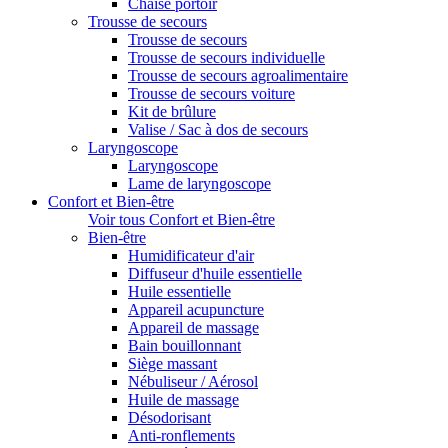
Chaise portoir
Trousse de secours
Trousse de secours
Trousse de secours individuelle
Trousse de secours agroalimentaire
Trousse de secours voiture
Kit de brûlure
Valise / Sac à dos de secours
Laryngoscope
Laryngoscope
Lame de laryngoscope
Confort et Bien-être
Voir tous Confort et Bien-être
Bien-être
Humidificateur d'air
Diffuseur d'huile essentielle
Huile essentielle
Appareil acupuncture
Appareil de massage
Bain bouillonnant
Siège massant
Nébuliseur / Aérosol
Huile de massage
Désodorisant
Anti-ronflements