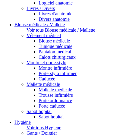
Logiciel anatomie
Livres / Divers
Livres d'anatomie
Divers anatomie
Blouse médicale / Mallette
Voir tous Blouse médicale / Mallette
Vêtement médical
Blouse médicale
Tunique médicale
Pantalon médical
Calots chirurgicaux
Montre et porte-stylo
Montre infirmière
Porte-stylo infirmier
Caducée
Mallette médicale
Mallette médicale
Trousse infirmière
Porte ordonnance
Porte caducée
Sabot hopital
Sabot hopital
Hygiène
Voir tous Hygiène
Gants / Doigtier