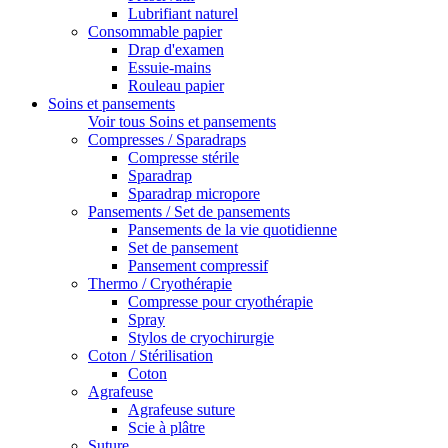
Lubrifiant naturel
Consommable papier
Drap d'examen
Essuie-mains
Rouleau papier
Soins et pansements
Voir tous Soins et pansements
Compresses / Sparadraps
Compresse stérile
Sparadrap
Sparadrap micropore
Pansements / Set de pansements
Pansements de la vie quotidienne
Set de pansement
Pansement compressif
Thermo / Cryothérapie
Compresse pour cryothérapie
Spray
Stylos de cryochirurgie
Coton / Stérilisation
Coton
Agrafeuse
Agrafeuse suture
Scie à plâtre
Suture