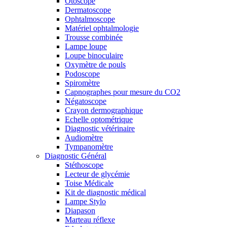
Otoscope
Dermatoscope
Ophtalmoscope
Matériel ophtalmologie
Trousse combinée
Lampe loupe
Loupe binoculaire
Oxymètre de pouls
Podoscope
Spiromètre
Capnographes pour mesure du CO2
Négatoscope
Crayon dermographique
Echelle optométrique
Diagnostic vétérinaire
Audiomètre
Tympanomètre
Diagnostic Général
Stéthoscope
Lecteur de glycémie
Toise Médicale
Kit de diagnostic médical
Lampe Stylo
Diapason
Marteau réflexe