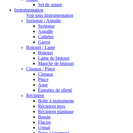
Set de suture
Instrumentation
Voir tous Instrumentation
Seringue / Aiguille
Seringue
Aiguille
Cathéter
Garrot
Bistouri / Lame
Bistouri
Lame de bistouri
Manche de bistouri
Ciseaux / Pince
Ciseaux
Pince
Anse
Épingles de sûreté
Récipient
Boîte à instruments
Récipient inox
Récipient plastique
Bassin
Flacon
Urinal
Poire à lavement