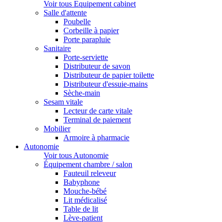
Voir tous Equipement cabinet
Salle d'attente
Poubelle
Corbeille à papier
Porte parapluie
Sanitaire
Porte-serviette
Distributeur de savon
Distributeur de papier toilette
Distributeur d'essuie-mains
Sèche-main
Sesam vitale
Lecteur de carte vitale
Terminal de paiement
Mobilier
Armoire à pharmacie
Autonomie
Voir tous Autonomie
Équipement chambre / salon
Fauteuil releveur
Babyphone
Mouche-bébé
Lit médicalisé
Table de lit
Lève-patient