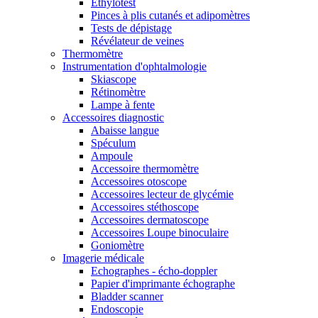
Ethylotest
Pinces à plis cutanés et adipomètres
Tests de dépistage
Révélateur de veines
Thermomètre
Instrumentation d'ophtalmologie
Skiascope
Rétinomètre
Lampe à fente
Accessoires diagnostic
Abaisse langue
Spéculum
Ampoule
Accessoire thermomètre
Accessoires otoscope
Accessoires lecteur de glycémie
Accessoires stéthoscope
Accessoires dermatoscope
Accessoires Loupe binoculaire
Goniomètre
Imagerie médicale
Echographes - écho-doppler
Papier d'imprimante échographe
Bladder scanner
Endoscopie