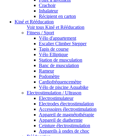
Crachoir
Inhalateur
Récipient en carton
Kiné et Rééducation
Voir tous Kiné et Rééducation
Fitness / Sport
Vélo d'appartement
Escalier Climber Stepper
Tapis de course
Vélo Elliptique
Station de musculation
Banc de musculation
Rameur
Podomètre
Cardiofréquencemètre
Vélo de piscine Aquabike
Electrostimulation / Ultrason
Electrostimulateur
Electrodes électrostimulation
Accessoires électrostimulation
Appareil de magnétothérapie
Appareil de diathermie
Ceinture électrostimulation
Appareils à ondes de choc