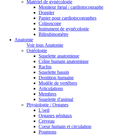
Matériel de gynécologie
Moniteur fœtal / cardiotocographe
Doppler
Papier pour cardiotocographes
Colposcope
Instrument de gynécologie
Bilirubinomètre
Anatomie
Voir tous Anatomie
Ostéologie
Squelette anatomique
Crâne humain anatomique
Rachis
Squelette bassin
Dentition humaine
Modèle de vertèbres
Articulations
Membres
Squelette d'animal
Physiologie / Organes
L'oeil
Organes génitaux
Cerveau
Coeur humain et circulation
Poumons