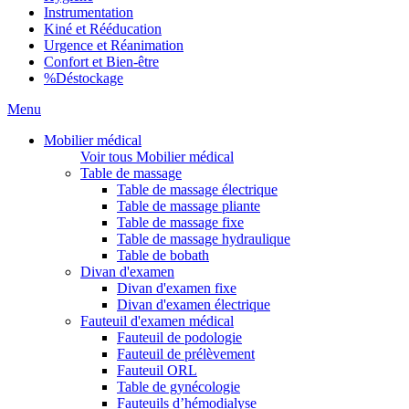
Instrumentation
Kiné et Rééducation
Urgence et Réanimation
Confort et Bien-être
%
Déstockage
Menu
Mobilier médical
Voir tous Mobilier médical
Table de massage
Table de massage électrique
Table de massage pliante
Table de massage fixe
Table de massage hydraulique
Table de bobath
Divan d'examen
Divan d'examen fixe
Divan d'examen électrique
Fauteuil d'examen médical
Fauteuil de podologie
Fauteuil de prélèvement
Fauteuil ORL
Table de gynécologie
Fauteuils d’hémodialyse