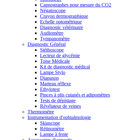
Capnographes pour mesure du CO2
Négatoscope
Crayon dermographique
Echelle optométrique
Diagnostic vétérinaire
Audiomètre
Tympanomètre
Diagnostic Général
Stéthoscope
Lecteur de glycémie
Toise Médicale
Kit de diagnostic médical
Lampe Stylo
Diapason
Marteau réflexe
Ethylotest
Pinces à plis cutanés et adipomètres
Tests de dépistage
Révélateur de veines
Thermomètre
Instrumentation d'ophtalmologie
Skiascope
Rétinomètre
Lampe à fente
Accessoires diagnostic