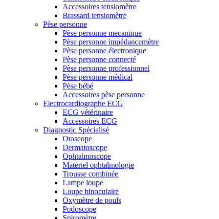
Accessoires tensiomètre
Brassard tensiomètre
Pèse personne
Pèse personne mecanique
Pèse personne impédancemètre
Pèse personne électronique
Pèse personne connecté
Pèse personne professionnel
Pèse personne médical
Pèse bébé
Accessoires pèse personne
Electrocardiographe ECG
ECG vétérinaire
Accessoires ECG
Diagnostic Spécialisé
Otoscope
Dermatoscope
Ophtalmoscope
Matériel ophtalmologie
Trousse combinée
Lampe loupe
Loupe binoculaire
Oxymètre de pouls
Podoscope
Spiromètre