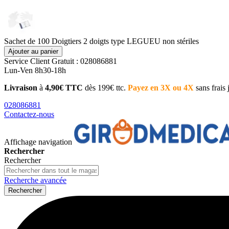
Sachet de 100 Doigtiers 2 doigts type LEGUEU non stériles
Ajouter au panier
Service Client
Gratuit : 028086881
Lun-Ven 8h30-18h
Livraison
à
4,90€ TTC
dès 199€ ttc.
Payez en 3X ou 4X
sans frais
028086881
Contactez-nous
Affichage navigation
Rechercher
Rechercher
Recherche avancée
Rechercher