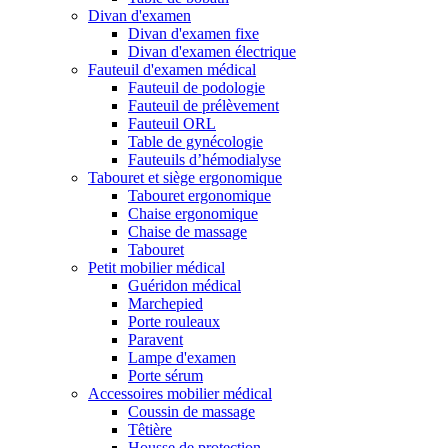
Divan d'examen
Divan d'examen fixe
Divan d'examen électrique
Fauteuil d'examen médical
Fauteuil de podologie
Fauteuil de prélèvement
Fauteuil ORL
Table de gynécologie
Fauteuils d’hémodialyse
Tabouret et siège ergonomique
Tabouret ergonomique
Chaise ergonomique
Chaise de massage
Tabouret
Petit mobilier médical
Guéridon médical
Marchepied
Porte rouleaux
Paravent
Lampe d'examen
Porte sérum
Accessoires mobilier médical
Coussin de massage
Têtière
Housse de protection