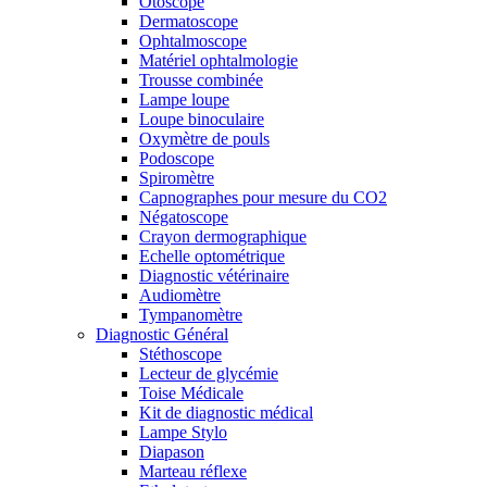
Otoscope
Dermatoscope
Ophtalmoscope
Matériel ophtalmologie
Trousse combinée
Lampe loupe
Loupe binoculaire
Oxymètre de pouls
Podoscope
Spiromètre
Capnographes pour mesure du CO2
Négatoscope
Crayon dermographique
Echelle optométrique
Diagnostic vétérinaire
Audiomètre
Tympanomètre
Diagnostic Général
Stéthoscope
Lecteur de glycémie
Toise Médicale
Kit de diagnostic médical
Lampe Stylo
Diapason
Marteau réflexe