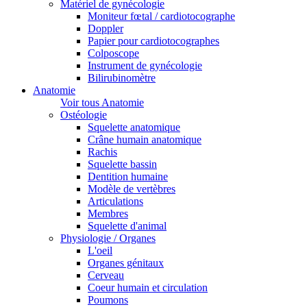
Matériel de gynécologie
Moniteur fœtal / cardiotocographe
Doppler
Papier pour cardiotocographes
Colposcope
Instrument de gynécologie
Bilirubinomètre
Anatomie
Voir tous Anatomie
Ostéologie
Squelette anatomique
Crâne humain anatomique
Rachis
Squelette bassin
Dentition humaine
Modèle de vertèbres
Articulations
Membres
Squelette d'animal
Physiologie / Organes
L'oeil
Organes génitaux
Cerveau
Coeur humain et circulation
Poumons