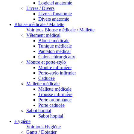
Logiciel anatomie
Livres / Divers
Livres d'anatomie
Divers anatomie
Blouse médicale / Mallette
Voir tous Blouse médicale / Mallette
Vêtement médical
Blouse médicale
Tunique médicale
Pantalon médical
Calots chirurgicaux
Montre et porte-stylo
Montre infirmière
Porte-stylo infirmier
Caducée
Mallette médicale
Mallette médicale
Trousse infirmière
Porte ordonnance
Porte caducée
Sabot hopital
Sabot hopital
Hygiène
Voir tous Hygiène
Gants / Doigtier