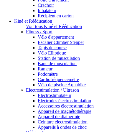
Crachoir
Inhalateur
Récipient en carton
Kiné et Rééducation
Voir tous Kiné et Rééducation
Fitness / Sport
Vélo d'appartement
Escalier Climber Stepper
Tapis de course
Vélo Elliptique
Station de musculation
Banc de musculation
Rameur
Podomètre
Cardiofréquencemètre
Vélo de piscine Aquabike
Electrostimulation / Ultrason
Electrostimulateur
Electrodes électrostimulation
Accessoires électrostimulation
Appareil de magnétothérapie
Appareil de diathermie
Ceinture électrostimulation
Appareils à ondes de choc