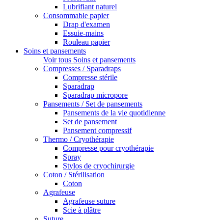
Lubrifiant naturel
Consommable papier
Drap d'examen
Essuie-mains
Rouleau papier
Soins et pansements
Voir tous Soins et pansements
Compresses / Sparadraps
Compresse stérile
Sparadrap
Sparadrap micropore
Pansements / Set de pansements
Pansements de la vie quotidienne
Set de pansement
Pansement compressif
Thermo / Cryothérapie
Compresse pour cryothérapie
Spray
Stylos de cryochirurgie
Coton / Stérilisation
Coton
Agrafeuse
Agrafeuse suture
Scie à plâtre
Suture