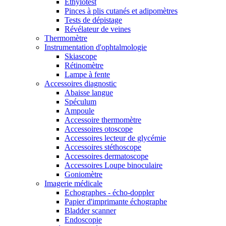
Ethylotest
Pinces à plis cutanés et adipomètres
Tests de dépistage
Révélateur de veines
Thermomètre
Instrumentation d'ophtalmologie
Skiascope
Rétinomètre
Lampe à fente
Accessoires diagnostic
Abaisse langue
Spéculum
Ampoule
Accessoire thermomètre
Accessoires otoscope
Accessoires lecteur de glycémie
Accessoires stéthoscope
Accessoires dermatoscope
Accessoires Loupe binoculaire
Goniomètre
Imagerie médicale
Echographes - écho-doppler
Papier d'imprimante échographe
Bladder scanner
Endoscopie