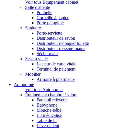
Voir tous Equipement cabinet
Salle d'attente
Poubelle
Corbeille à papier
Porte parapluie
Sanitaire
Porte-serviette
Distributeur de savon
Distributeur de papier toilette
Distributeur d'essuie-mains
Sèche-main
Sesam vitale
Lecteur de carte vitale
Terminal de paiement
Mobilier
Armoire à pharmacie
Autonomie
Voir tous Autonomie
Équipement chambre / salon
Fauteuil releveur
Babyphone
Mouche-bébé
Lit médicalisé
Table de lit
Lève-patient