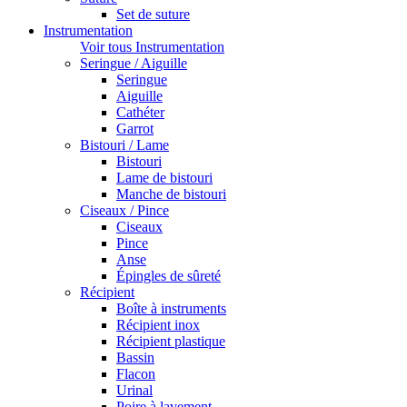
Set de suture
Instrumentation
Voir tous Instrumentation
Seringue / Aiguille
Seringue
Aiguille
Cathéter
Garrot
Bistouri / Lame
Bistouri
Lame de bistouri
Manche de bistouri
Ciseaux / Pince
Ciseaux
Pince
Anse
Épingles de sûreté
Récipient
Boîte à instruments
Récipient inox
Récipient plastique
Bassin
Flacon
Urinal
Poire à lavement