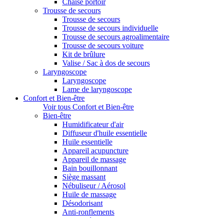
Chaise portoir
Trousse de secours
Trousse de secours
Trousse de secours individuelle
Trousse de secours agroalimentaire
Trousse de secours voiture
Kit de brûlure
Valise / Sac à dos de secours
Laryngoscope
Laryngoscope
Lame de laryngoscope
Confort et Bien-être
Voir tous Confort et Bien-être
Bien-être
Humidificateur d'air
Diffuseur d'huile essentielle
Huile essentielle
Appareil acupuncture
Appareil de massage
Bain bouillonnant
Siège massant
Nébuliseur / Aérosol
Huile de massage
Désodorisant
Anti-ronflements