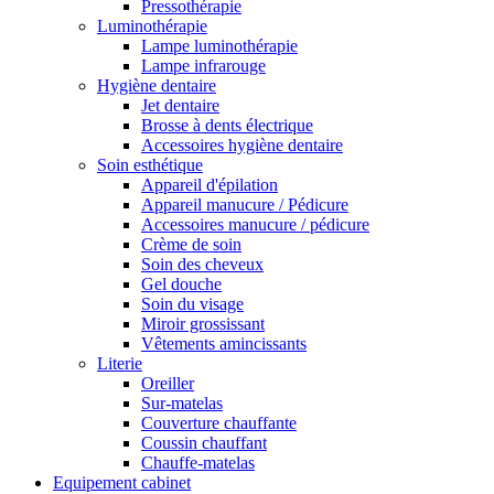
Pressothérapie
Luminothérapie
Lampe luminothérapie
Lampe infrarouge
Hygiène dentaire
Jet dentaire
Brosse à dents électrique
Accessoires hygiène dentaire
Soin esthétique
Appareil d'épilation
Appareil manucure / Pédicure
Accessoires manucure / pédicure
Crème de soin
Soin des cheveux
Gel douche
Soin du visage
Miroir grossissant
Vêtements amincissants
Literie
Oreiller
Sur-matelas
Couverture chauffante
Coussin chauffant
Chauffe-matelas
Equipement cabinet