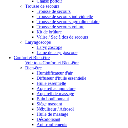
Chaise portoir
Trousse de secours
Trousse de secours
Trousse de secours individuelle
Trousse de secours agroalimentaire
Trousse de secours voiture
Kit de brûlure
Valise / Sac à dos de secours
Laryngoscope
Laryngoscope
Lame de laryngoscope
Confort et Bien-être
Voir tous Confort et Bien-être
Bien-être
Humidificateur d'air
Diffuseur d'huile essentielle
Huile essentielle
Appareil acupuncture
Appareil de massage
Bain bouillonnant
Siège massant
Nébuliseur / Aérosol
Huile de massage
Désodorisant
Anti-ronflements