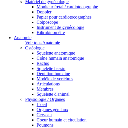
Matériel de gynécologie
Moniteur fœtal / cardiotocographe
Doppler
Papier pour cardiotocographes
Colposcope
Instrument de gynécologie
Bilirubinomètre
Anatomie
Voir tous Anatomie
Ostéologie
Squelette anatomique
Crâne humain anatomique
Rachis
Squelette bassin
Dentition humaine
Modèle de vertèbres
Articulations
Membres
Squelette d'animal
Physiologie / Organes
L'oeil
Organes génitaux
Cerveau
Coeur humain et circulation
Poumons