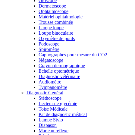
Otoscope
Dermatoscope
Ophtalmoscope
Matériel ophtalmologie
Trousse combinée
Lampe loupe
Loupe binoculaire
Oxymètre de pouls
Podoscope
Spiromètre
Capnographes pour mesure du CO2
Négatoscope
Crayon dermographique
Echelle optométrique
Diagnostic vétérinaire
Audiomètre
Tympanomètre
Diagnostic Général
Stéthoscope
Lecteur de glycémie
Toise Médicale
Kit de diagnostic médical
Lampe Stylo
Diapason
Marteau réflexe