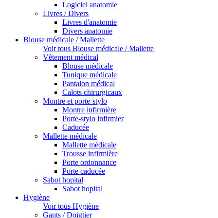
Logiciel anatomie
Livres / Divers
Livres d'anatomie
Divers anatomie
Blouse médicale / Mallette
Voir tous Blouse médicale / Mallette
Vêtement médical
Blouse médicale
Tunique médicale
Pantalon médical
Calots chirurgicaux
Montre et porte-stylo
Montre infirmière
Porte-stylo infirmier
Caducée
Mallette médicale
Mallette médicale
Trousse infirmière
Porte ordonnance
Porte caducée
Sabot hopital
Sabot hopital
Hygiène
Voir tous Hygiène
Gants / Doigtier