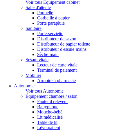
Voir tous Equipement cabinet
Salle d'attente
Poubelle
Corbeille à papier
Porte parapluie
Sanitaire
Porte-serviette
Distributeur de savon
Distributeur de papier toilette
Distributeur d'essuie-mains
Sèche-main
Sesam vitale
Lecteur de carte vitale
Terminal de paiement
Mobilier
Armoire à pharmacie
Autonomie
Voir tous Autonomie
Équipement chambre / salon
Fauteuil releveur
Babyphone
Mouche-bébé
Lit médicalisé
Table de lit
Lève-patient