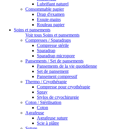
Lubrifiant naturel
Consommable papier
Drap d'examen
Essuie-mains
Rouleau papier
Soins et pansements
Voir tous Soins et pansements
Compresses / Sparadraps
Compresse stérile
Sparadrap
Sparadrap micropore
Pansements / Set de pansements
Pansements de la vie quotidienne
Set de pansement
Pansement compressif
Thermo / Cryothérapie
Compresse pour cryothérapie
Spray
Stylos de cryochirurgie
Coton / Stérilisation
Coton
Agrafeuse
Agrafeuse suture
Scie à plâtre
Suture