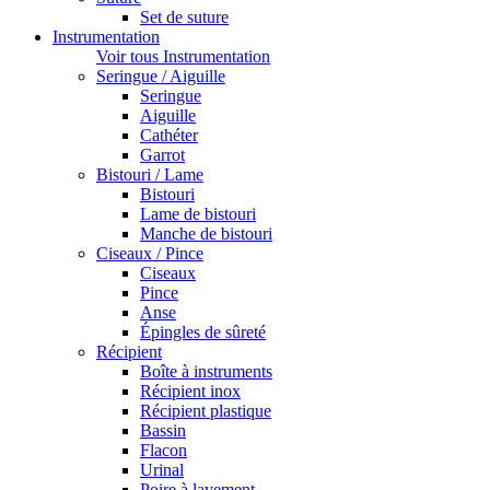
Set de suture
Instrumentation
Voir tous Instrumentation
Seringue / Aiguille
Seringue
Aiguille
Cathéter
Garrot
Bistouri / Lame
Bistouri
Lame de bistouri
Manche de bistouri
Ciseaux / Pince
Ciseaux
Pince
Anse
Épingles de sûreté
Récipient
Boîte à instruments
Récipient inox
Récipient plastique
Bassin
Flacon
Urinal
Poire à lavement