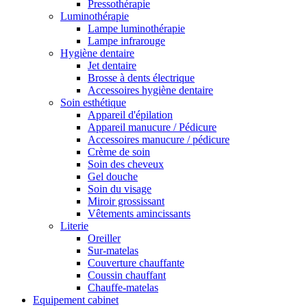
Pressothérapie
Luminothérapie
Lampe luminothérapie
Lampe infrarouge
Hygiène dentaire
Jet dentaire
Brosse à dents électrique
Accessoires hygiène dentaire
Soin esthétique
Appareil d'épilation
Appareil manucure / Pédicure
Accessoires manucure / pédicure
Crème de soin
Soin des cheveux
Gel douche
Soin du visage
Miroir grossissant
Vêtements amincissants
Literie
Oreiller
Sur-matelas
Couverture chauffante
Coussin chauffant
Chauffe-matelas
Equipement cabinet