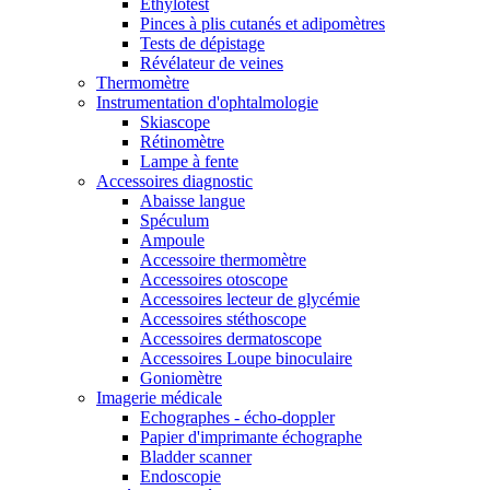
Ethylotest
Pinces à plis cutanés et adipomètres
Tests de dépistage
Révélateur de veines
Thermomètre
Instrumentation d'ophtalmologie
Skiascope
Rétinomètre
Lampe à fente
Accessoires diagnostic
Abaisse langue
Spéculum
Ampoule
Accessoire thermomètre
Accessoires otoscope
Accessoires lecteur de glycémie
Accessoires stéthoscope
Accessoires dermatoscope
Accessoires Loupe binoculaire
Goniomètre
Imagerie médicale
Echographes - écho-doppler
Papier d'imprimante échographe
Bladder scanner
Endoscopie