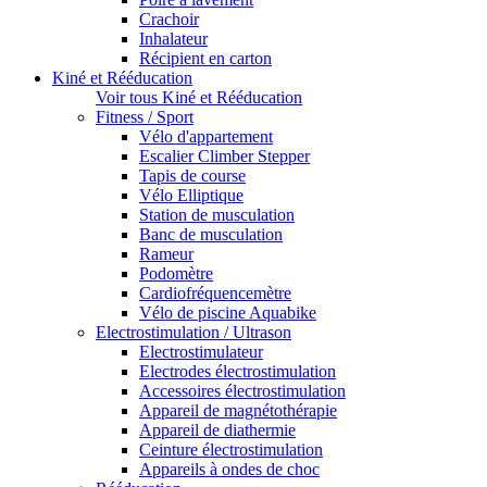
Crachoir
Inhalateur
Récipient en carton
Kiné et Rééducation
Voir tous Kiné et Rééducation
Fitness / Sport
Vélo d'appartement
Escalier Climber Stepper
Tapis de course
Vélo Elliptique
Station de musculation
Banc de musculation
Rameur
Podomètre
Cardiofréquencemètre
Vélo de piscine Aquabike
Electrostimulation / Ultrason
Electrostimulateur
Electrodes électrostimulation
Accessoires électrostimulation
Appareil de magnétothérapie
Appareil de diathermie
Ceinture électrostimulation
Appareils à ondes de choc