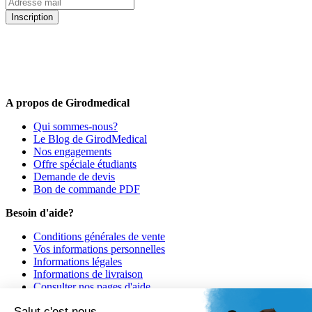
Inscription
5% de remise valable sur votre prochaine commande de matériel
médical !
Offres promotionnelles, nouveautés, dernières tendances : soyez les
premiers informés !
A propos de Girodmedical
Qui sommes-nous?
Le Blog de GirodMedical
Nos engagements
Offre spéciale étudiants
Demande de devis
Bon de commande PDF
Besoin d'aide?
Conditions générales de vente
Vos informations personnelles
Informations légales
Informations de livraison
Consulter nos pages d'aide
Informations de paiement
Salut c'est nous...