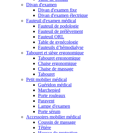
Divan d'examen
Divan d'examen fixe
Divan d'examen électrique
Fauteuil d'examen médical
Fauteuil de podologie
Fauteuil de prélèvement
Fauteuil ORL
Table de gynécologie
Fauteuils d’hémodialyse
Tabouret et siège ergonomique
Tabouret ergonomique
Chaise ergonomique
Chaise de massage
Tabouret
Petit mobilier médical
Guéridon médical
Marchepied
Porte rouleaux
Paravent
Lampe d'examen
Porte sérum
Accessoires mobilier médical
Coussin de massage
Têtière
Housse de protection