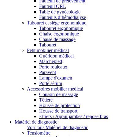
Fauteuil de prélèvement
Fauteuil ORL
Table de gynécologie
Fauteuils d’hémodialyse
Tabouret et siège ergonomique
Tabouret ergonomique
Chaise ergonomique
Chaise de massage
Tabouret
Petit mobilier médical
Guéridon médical
Marchepied
Porte rouleaux
Paravent
Lampe d'examen
Porte sérum
Accessoires mobilier médical
Coussin de massage
Têtière
Housse de protection
Housse de transport
Etriers / Appui-jambes / repose-bras
Matériel de diagnostic
Voir tous Matériel de diagnostic
Tensiomètre