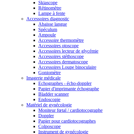
Skiascope
Rétinomètre
Lampe à fente
Accessoires diagnostic
Abaisse langue
Spéculum
Ampoule
Accessoire thermomètre
Accessoires otoscope
Accessoires lecteur de glycémie
Accessoires stéthoscope
Accessoires dermatoscope
Accessoires Loupe binoculaire
Goniomètre
Imagerie médicale
Echographes - écho-doppler
Papier d'imprimante échographe
Bladder scanner
Endoscopie
Matériel de gynécologie
Moniteur fœtal / cardiotocographe
Doppler
Papier pour cardiotocographes
Colposcope
Instrument de gynécologie