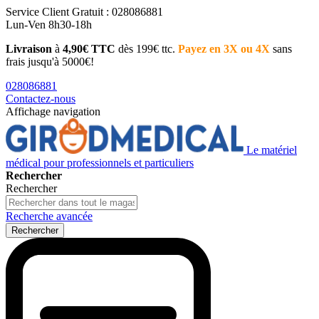
Service Client
Gratuit : 028086881
Lun-Ven 8h30-18h
Livraison
à
4,90€ TTC
dès 199€ ttc.
Payez en 3X ou 4X
sans
frais jusqu'à 5000€!
028086881
Contactez-nous
Affichage navigation
Le matériel
médical pour professionnels et particuliers
Rechercher
Rechercher
Recherche avancée
Rechercher