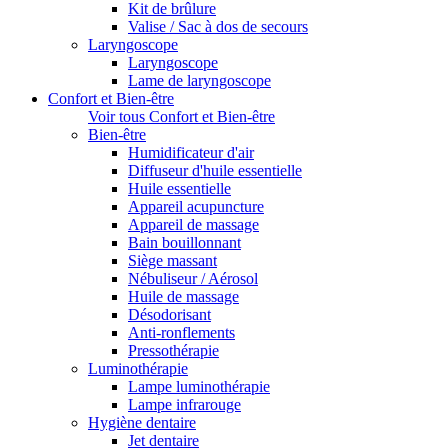
Kit de brûlure
Valise / Sac à dos de secours
Laryngoscope
Laryngoscope
Lame de laryngoscope
Confort et Bien-être
Voir tous Confort et Bien-être
Bien-être
Humidificateur d'air
Diffuseur d'huile essentielle
Huile essentielle
Appareil acupuncture
Appareil de massage
Bain bouillonnant
Siège massant
Nébuliseur / Aérosol
Huile de massage
Désodorisant
Anti-ronflements
Pressothérapie
Luminothérapie
Lampe luminothérapie
Lampe infrarouge
Hygiène dentaire
Jet dentaire