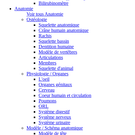
Bilirubinomètre
Anatomie
Voir tous Anatomie
Ostéologie
Squelette anatomique
Crâne humain anatomique
Rachis
Squelette bassin
Dentition humaine
Modèle de vertèbres
Articulations
Membres
Squelette d'animal
Physiologie / Organes
L'oeil
Organes génitaux
Cerveau
Coeur humain et circulation
Poumons
ORL
Système digestif
Système nerveux
Système urinaire
Modèle / Schéma anatomique
Modèle de tête