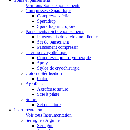
Soins et pansements
Voir tous Soins et pansements
Compresses / Sparadraps
Compresse stérile
Sparadrap
Sparadrap micropore
Pansements / Set de pansements
Pansements de la vie quotidienne
Set de pansement
Pansement compressif
Thermo / Cryothérapie
Compresse pour cryothérapie
Spray
Stylos de cryochirurgie
Coton / Stérilisation
Coton
Agrafeuse
Agrafeuse suture
Scie à plâtre
Suture
Set de suture
Instrumentation
Voir tous Instrumentation
Seringue / Aiguille
Seringue