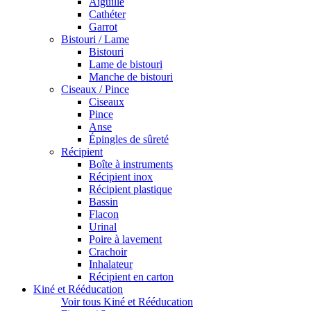
Aiguille
Cathéter
Garrot
Bistouri / Lame
Bistouri
Lame de bistouri
Manche de bistouri
Ciseaux / Pince
Ciseaux
Pince
Anse
Épingles de sûreté
Récipient
Boîte à instruments
Récipient inox
Récipient plastique
Bassin
Flacon
Urinal
Poire à lavement
Crachoir
Inhalateur
Récipient en carton
Kiné et Rééducation
Voir tous Kiné et Rééducation