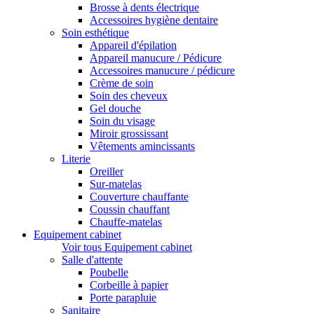
Brosse à dents électrique
Accessoires hygiène dentaire
Soin esthétique
Appareil d'épilation
Appareil manucure / Pédicure
Accessoires manucure / pédicure
Crème de soin
Soin des cheveux
Gel douche
Soin du visage
Miroir grossissant
Vêtements amincissants
Literie
Oreiller
Sur-matelas
Couverture chauffante
Coussin chauffant
Chauffe-matelas
Equipement cabinet
Voir tous Equipement cabinet
Salle d'attente
Poubelle
Corbeille à papier
Porte parapluie
Sanitaire