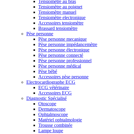
Tensiomètre au bras
Tensiomètre au poignet
Tensiomètre manuel
Tensiomètre electronique
Accessoires tensiomètre
Brassard tensiomètre
Pèse personne
Pèse personne mecanique
Pèse personne impédancemètre
Pèse personne électronique
Pèse personne connecté
Pèse personne professionnel
Pèse personne médical
Pèse bébé
Accessoires pèse personne
Electrocardiographe ECG
ECG vétérinaire
Accessoires ECG
Diagnostic Spécialisé
Otoscope
Dermatoscope
Ophtalmoscope
Matériel ophtalmologie
Trousse combinée
Lampe loupe