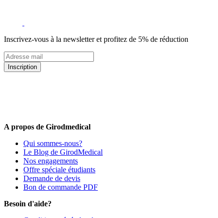
Inscrivez-vous à la newsletter et profitez de 5% de réduction
Inscription
5% de remise valable sur votre prochaine commande de matériel
médical !
Offres promotionnelles, nouveautés, dernières tendances : soyez les
premiers informés !
A propos de Girodmedical
Qui sommes-nous?
Le Blog de GirodMedical
Nos engagements
Offre spéciale étudiants
Demande de devis
Bon de commande PDF
Besoin d'aide?