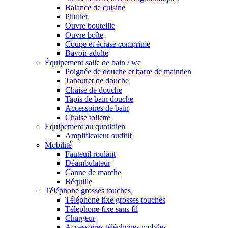
Balance de cuisine
Pilulier
Ouvre bouteille
Ouvre boîte
Coupe et écrase comprimé
Bavoir adulte
Équipement salle de bain / wc
Poignée de douche et barre de maintien
Tabouret de douche
Chaise de douche
Tapis de bain douche
Accessoires de bain
Chaise toilette
Equipement au quotidien
Amplificateur auditif
Mobilité
Fauteuil roulant
Déambulateur
Canne de marche
Béquille
Téléphone grosses touches
Téléphone fixe grosses touches
Téléphone fixe sans fil
Chargeur
Accessoires téléphones mobiles