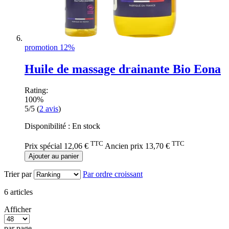
promotion 12%
Huile de massage drainante Bio Eona
Rating:
100%
5/5
(
2
avis
)
Disponibilité :
En stock
TTC
TTC
Prix spécial
12,06 €
Ancien prix
13,70 €
Ajouter au panier
Trier par
Par ordre croissant
6
articles
Afficher
par page