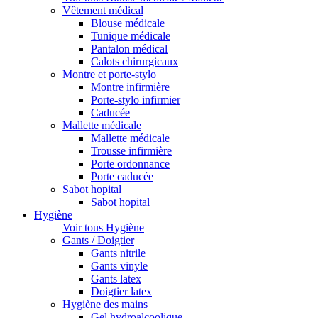
Vêtement médical
Blouse médicale
Tunique médicale
Pantalon médical
Calots chirurgicaux
Montre et porte-stylo
Montre infirmière
Porte-stylo infirmier
Caducée
Mallette médicale
Mallette médicale
Trousse infirmière
Porte ordonnance
Porte caducée
Sabot hopital
Sabot hopital
Hygiène
Voir tous Hygiène
Gants / Doigtier
Gants nitrile
Gants vinyle
Gants latex
Doigtier latex
Hygiène des mains
Gel hydroalcoolique