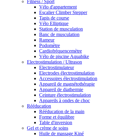
Fitness / Sport
Vélo d'appartement
Escalier Climber Stepper
Tapis de course
Vélo Elliptique
Station de musculation
Banc de musculation
Rameur
Podomètre
Cardiofréquencemètre
Vélo de piscine Aquabike
Electrostimulation / Ultrason
Electrostimulateur
Electrodes électrostimulation
Accessoires électrostimulation
Appareil de magnétothérapie
Appareil de diathermie
Ceinture électrostimulation
Appareils à ondes de choc
Rééducation
Rééducation de la main
Forme et équilibre
Table d'inversion
Gel et crème de soins
Huile de massage Kiné