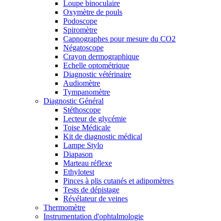
Loupe binoculaire
Oxymètre de pouls
Podoscope
Spiromètre
Capnographes pour mesure du CO2
Négatoscope
Crayon dermographique
Echelle optométrique
Diagnostic vétérinaire
Audiomètre
Tympanomètre
Diagnostic Général
Stéthoscope
Lecteur de glycémie
Toise Médicale
Kit de diagnostic médical
Lampe Stylo
Diapason
Marteau réflexe
Ethylotest
Pinces à plis cutanés et adipomètres
Tests de dépistage
Révélateur de veines
Thermomètre
Instrumentation d'ophtalmologie