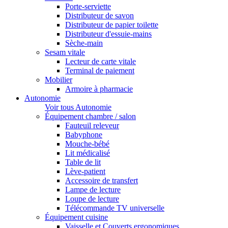
Porte-serviette
Distributeur de savon
Distributeur de papier toilette
Distributeur d'essuie-mains
Sèche-main
Sesam vitale
Lecteur de carte vitale
Terminal de paiement
Mobilier
Armoire à pharmacie
Autonomie
Voir tous Autonomie
Équipement chambre / salon
Fauteuil releveur
Babyphone
Mouche-bébé
Lit médicalisé
Table de lit
Lève-patient
Accessoire de transfert
Lampe de lecture
Loupe de lecture
Télécommande TV universelle
Équipement cuisine
Vaisselle et Couverts ergonomiques