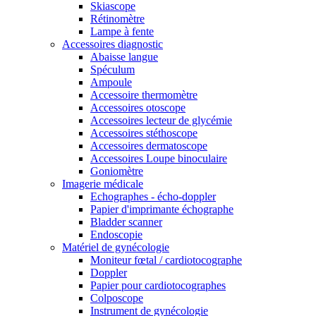
Skiascope
Rétinomètre
Lampe à fente
Accessoires diagnostic
Abaisse langue
Spéculum
Ampoule
Accessoire thermomètre
Accessoires otoscope
Accessoires lecteur de glycémie
Accessoires stéthoscope
Accessoires dermatoscope
Accessoires Loupe binoculaire
Goniomètre
Imagerie médicale
Echographes - écho-doppler
Papier d'imprimante échographe
Bladder scanner
Endoscopie
Matériel de gynécologie
Moniteur fœtal / cardiotocographe
Doppler
Papier pour cardiotocographes
Colposcope
Instrument de gynécologie