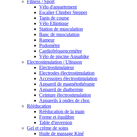
Fitness / Sport
Vélo d'appartement
Escalier Climber Stepper
Tapis de course
Vélo Elliptique
Station de musculation
Banc de musculation
Rameur
Podomètre
Cardiofréquencemètre
Vélo de piscine Aquabike
Electrostimulation / Ultrason
Electrostimulateur
Electrodes électrostimulation
Accessoires électrostimulation
Appareil de magnétothérapie
Appareil de diathermie
Ceinture électrostimulation
Appareils à ondes de choc
Rééducation
Rééducation de la main
Forme et équilibre
Table d'inversion
Gel et crème de soins
Huile de massage Kiné