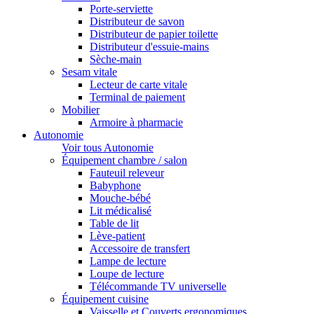
Porte-serviette
Distributeur de savon
Distributeur de papier toilette
Distributeur d'essuie-mains
Sèche-main
Sesam vitale
Lecteur de carte vitale
Terminal de paiement
Mobilier
Armoire à pharmacie
Autonomie
Voir tous Autonomie
Équipement chambre / salon
Fauteuil releveur
Babyphone
Mouche-bébé
Lit médicalisé
Table de lit
Lève-patient
Accessoire de transfert
Lampe de lecture
Loupe de lecture
Télécommande TV universelle
Équipement cuisine
Vaisselle et Couverts ergonomiques