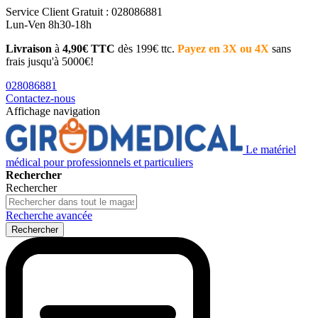
Service Client
Gratuit : 028086881
Lun-Ven 8h30-18h
Livraison
à
4,90€ TTC
dès 199€ ttc.
Payez en 3X ou 4X
sans
frais jusqu'à 5000€!
028086881
Contactez-nous
Affichage navigation
Le matériel
médical pour professionnels et particuliers
Rechercher
Rechercher
Recherche avancée
Rechercher