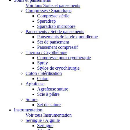
Soins et pansements
Voir tous Soins et pansements
Compresses / Sparadraps
Compresse stérile
Sparadrap
Sparadrap micropore
Pansements / Set de pansements
Pansements de la vie quotidienne
Set de pansement
Pansement compressif
Thermo / Cryothérapie
Compresse pour cryothérapie
Spray
Stylos de cryochirurgie
Coton / Stérilisation
Coton
Agrafeuse
Agrafeuse suture
Scie à plâtre
Suture
Set de suture
Instrumentation
Voir tous Instrumentation
Seringue / Aiguille
Seringue