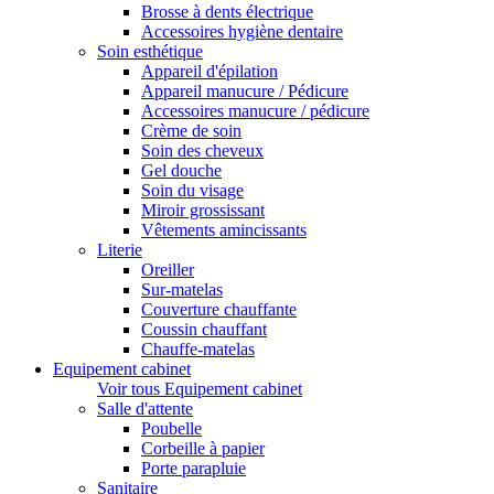
Brosse à dents électrique
Accessoires hygiène dentaire
Soin esthétique
Appareil d'épilation
Appareil manucure / Pédicure
Accessoires manucure / pédicure
Crème de soin
Soin des cheveux
Gel douche
Soin du visage
Miroir grossissant
Vêtements amincissants
Literie
Oreiller
Sur-matelas
Couverture chauffante
Coussin chauffant
Chauffe-matelas
Equipement cabinet
Voir tous Equipement cabinet
Salle d'attente
Poubelle
Corbeille à papier
Porte parapluie
Sanitaire