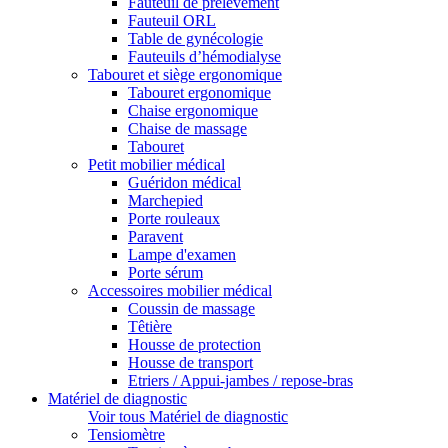
Fauteuil de prélèvement
Fauteuil ORL
Table de gynécologie
Fauteuils d’hémodialyse
Tabouret et siège ergonomique
Tabouret ergonomique
Chaise ergonomique
Chaise de massage
Tabouret
Petit mobilier médical
Guéridon médical
Marchepied
Porte rouleaux
Paravent
Lampe d'examen
Porte sérum
Accessoires mobilier médical
Coussin de massage
Têtière
Housse de protection
Housse de transport
Etriers / Appui-jambes / repose-bras
Matériel de diagnostic
Voir tous Matériel de diagnostic
Tensiomètre