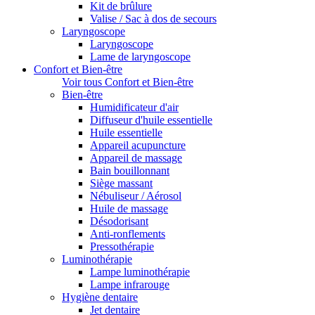
Kit de brûlure
Valise / Sac à dos de secours
Laryngoscope
Laryngoscope
Lame de laryngoscope
Confort et Bien-être
Voir tous Confort et Bien-être
Bien-être
Humidificateur d'air
Diffuseur d'huile essentielle
Huile essentielle
Appareil acupuncture
Appareil de massage
Bain bouillonnant
Siège massant
Nébuliseur / Aérosol
Huile de massage
Désodorisant
Anti-ronflements
Pressothérapie
Luminothérapie
Lampe luminothérapie
Lampe infrarouge
Hygiène dentaire
Jet dentaire