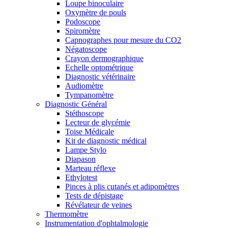
Loupe binoculaire
Oxymètre de pouls
Podoscope
Spiromètre
Capnographes pour mesure du CO2
Négatoscope
Crayon dermographique
Echelle optométrique
Diagnostic vétérinaire
Audiomètre
Tympanomètre
Diagnostic Général
Stéthoscope
Lecteur de glycémie
Toise Médicale
Kit de diagnostic médical
Lampe Stylo
Diapason
Marteau réflexe
Ethylotest
Pinces à plis cutanés et adipomètres
Tests de dépistage
Révélateur de veines
Thermomètre
Instrumentation d'ophtalmologie