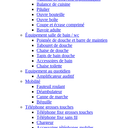
Balance de cuisine
Pilulier
Ouvre bouteille
Ouvre boîte
Coupe et écrase comprimé
Bavoir adulte
Équipement salle de bain / wc
Poignée de douche et barre de maintien
Tabouret de douche
Chaise de douche
Tapis de bain douche
Accessoires de bain
Chaise toilette
Equipement au quotidien
Amplificateur auditif
Mobilité
Fauteuil roulant
Déambulateur
Canne de marche
Béquille
Téléphone grosses touches
Téléphone fixe grosses touches
Téléphone fixe sans fil
Chargeur
Accessoires téléphones mobiles