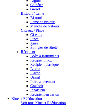
Aiguille
Cathéter
Garrot
Bistouri / Lame
Bistouri
Lame de bistouri
Manche de bistouri
Ciseaux / Pince
Ciseaux
Pince
Anse
Épingles de sûreté
Récipient
Boîte à instruments
Récipient inox
Récipient plastique
Bassin
Flacon
Urinal
Poire à lavement
Crachoir
Inhalateur
Récipient en carton
Kiné et Rééducation
Voir tous Kiné et Rééducation