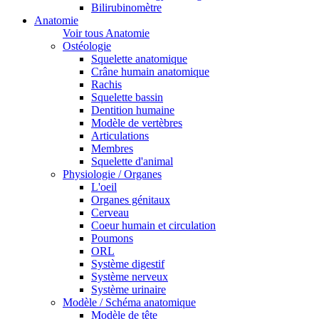
Bilirubinomètre
Anatomie
Voir tous Anatomie
Ostéologie
Squelette anatomique
Crâne humain anatomique
Rachis
Squelette bassin
Dentition humaine
Modèle de vertèbres
Articulations
Membres
Squelette d'animal
Physiologie / Organes
L'oeil
Organes génitaux
Cerveau
Coeur humain et circulation
Poumons
ORL
Système digestif
Système nerveux
Système urinaire
Modèle / Schéma anatomique
Modèle de tête