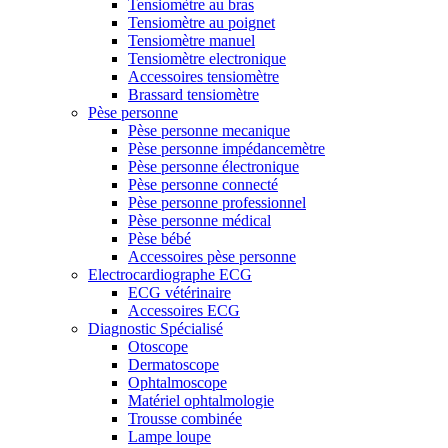
Tensiomètre au bras
Tensiomètre au poignet
Tensiomètre manuel
Tensiomètre electronique
Accessoires tensiomètre
Brassard tensiomètre
Pèse personne
Pèse personne mecanique
Pèse personne impédancemètre
Pèse personne électronique
Pèse personne connecté
Pèse personne professionnel
Pèse personne médical
Pèse bébé
Accessoires pèse personne
Electrocardiographe ECG
ECG vétérinaire
Accessoires ECG
Diagnostic Spécialisé
Otoscope
Dermatoscope
Ophtalmoscope
Matériel ophtalmologie
Trousse combinée
Lampe loupe