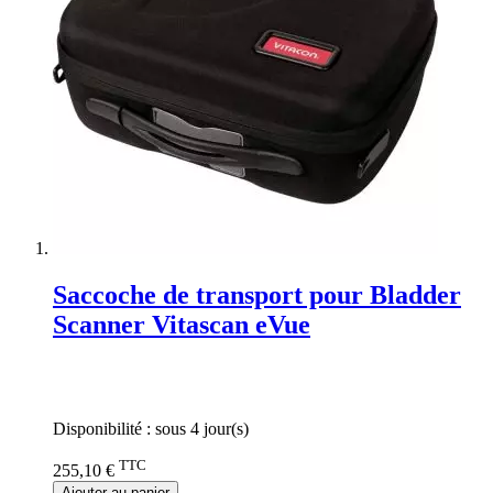
Saccoche de transport pour Bladder
Scanner Vitascan eVue
Rating:
0%
Disponibilité :
sous 4 jour(s)
TTC
255,10 €
Ajouter au panier