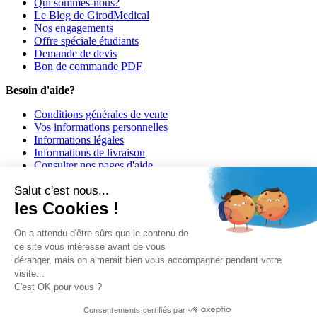
Qui sommes-nous?
Le Blog de GirodMedical
Nos engagements
Offre spéciale étudiants
Demande de devis
Bon de commande PDF
Besoin d'aide?
Conditions générales de vente
Vos informations personnelles
Informations légales
Informations de livraison
Consulter nos pages d'aide
Informations de paiement
Salut c'est nous...
Girodmedical est également présent dans 23 pays
les Cookies !
© 2026 Girodmedical. Tous droits réservés.
On a attendu d'être sûrs que le contenu de
ce site vous intéresse avant de vous
déranger, mais on aimerait bien vous accompagner pendant votre
Paiement 100 % sécurisé !
visite...
Contrôle Anti-Fraude, Certificat SSL
C'est OK pour vous ?
Consentements certifiés par