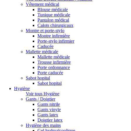
Vêtement médical
Blouse médicale
Tunique médicale
Pantalon médical
Calots chirurgicaux
Montre et porte-stylo
Montre infirmière
Porte-stylo infirmier
Caducée
Mallette médicale
Mallette médicale
Trousse infirmière
Porte ordonnance
Porte caducée
Sabot hopital
Sabot hopital
Hygiène
Voir tous Hygiène
Gants / Doigtier
Gants nitrile
Gants vinyle
Gants latex
Doigtier latex
Hygiène des mains
Gel hydroalcoolique