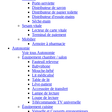
Porte-serviette
Distributeur de savon
Distributeur de papier toilette
Distributeur d'essuie-mains
Sèche-main
Sesam vitale
Lecteur de carte vitale
Terminal de paiement
Mobilier
Armoire à pharmacie
Autonomie
Voir tous Autonomie
Équipement chambre / salon
Fauteuil releveur
Babyphone
Mouche-bébé
Lit médicalisé
Table de lit
Lève-patient
Accessoire de transfert
Lampe de lecture
Loupe de lecture
Télécommande TV universelle
Équipement cuisine
Vaisselle et Couverts ergonomiques