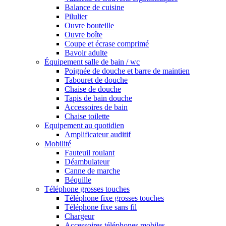
Balance de cuisine
Pilulier
Ouvre bouteille
Ouvre boîte
Coupe et écrase comprimé
Bavoir adulte
Équipement salle de bain / wc
Poignée de douche et barre de maintien
Tabouret de douche
Chaise de douche
Tapis de bain douche
Accessoires de bain
Chaise toilette
Equipement au quotidien
Amplificateur auditif
Mobilité
Fauteuil roulant
Déambulateur
Canne de marche
Béquille
Téléphone grosses touches
Téléphone fixe grosses touches
Téléphone fixe sans fil
Chargeur
Accessoires téléphones mobiles