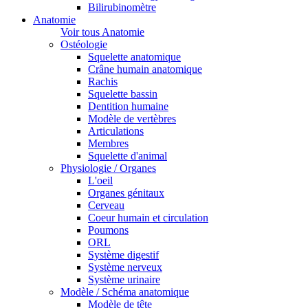
Bilirubinomètre
Anatomie
Voir tous Anatomie
Ostéologie
Squelette anatomique
Crâne humain anatomique
Rachis
Squelette bassin
Dentition humaine
Modèle de vertèbres
Articulations
Membres
Squelette d'animal
Physiologie / Organes
L'oeil
Organes génitaux
Cerveau
Coeur humain et circulation
Poumons
ORL
Système digestif
Système nerveux
Système urinaire
Modèle / Schéma anatomique
Modèle de tête