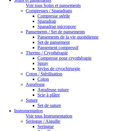
Soins et pansements
Voir tous Soins et pansements
Compresses / Sparadraps
Compresse stérile
Sparadrap
Sparadrap micropore
Pansements / Set de pansements
Pansements de la vie quotidienne
Set de pansement
Pansement compressif
Thermo / Cryothérapie
Compresse pour cryothérapie
Spray
Stylos de cryochirurgie
Coton / Stérilisation
Coton
Agrafeuse
Agrafeuse suture
Scie à plâtre
Suture
Set de suture
Instrumentation
Voir tous Instrumentation
Seringue / Aiguille
Seringue