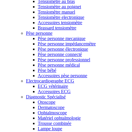
Tensiomètre au bras
Tensiomètre au poignet
Tensiomètre manuel
Tensiomètre electronique
Accessoires tensiomètre
Brassard tensiomètre
Pèse personne
Pèse personne mecanique
Pèse personne impédancemètre
Pèse personne électronique
Pèse personne connecté
Pèse personne professionnel
Pèse personne médical
Pèse bébé
Accessoires pèse personne
Electrocardiographe ECG
ECG vétérinaire
Accessoires ECG
Diagnostic Spécialisé
Otoscope
Dermatoscope
Ophtalmoscope
Matériel ophtalmologie
Trousse combinée
Lampe loupe