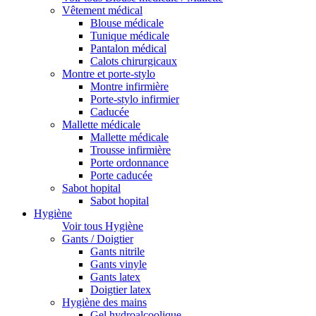
Vêtement médical
Blouse médicale
Tunique médicale
Pantalon médical
Calots chirurgicaux
Montre et porte-stylo
Montre infirmière
Porte-stylo infirmier
Caducée
Mallette médicale
Mallette médicale
Trousse infirmière
Porte ordonnance
Porte caducée
Sabot hopital
Sabot hopital
Hygiène
Voir tous Hygiène
Gants / Doigtier
Gants nitrile
Gants vinyle
Gants latex
Doigtier latex
Hygiène des mains
Gel hydroalcoolique