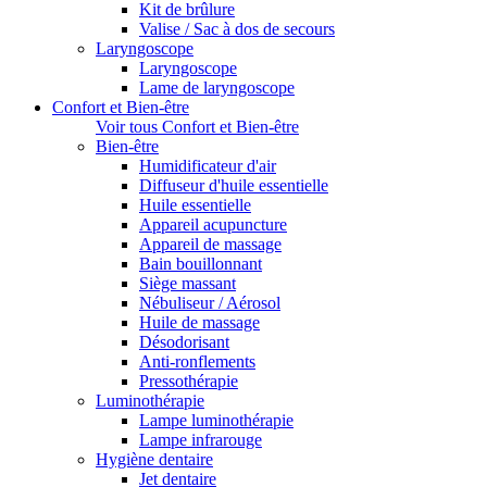
Kit de brûlure
Valise / Sac à dos de secours
Laryngoscope
Laryngoscope
Lame de laryngoscope
Confort et Bien-être
Voir tous Confort et Bien-être
Bien-être
Humidificateur d'air
Diffuseur d'huile essentielle
Huile essentielle
Appareil acupuncture
Appareil de massage
Bain bouillonnant
Siège massant
Nébuliseur / Aérosol
Huile de massage
Désodorisant
Anti-ronflements
Pressothérapie
Luminothérapie
Lampe luminothérapie
Lampe infrarouge
Hygiène dentaire
Jet dentaire