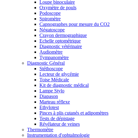
Loupe binoculaire
Oxymètre de pouls
Podoscope
Spiromètre
Capnographes pour mesure du CO2
Négatoscope
Crayon dermographique
Echelle optométrique
Diagnostic vétérinaire
Audiomètre
Tympanomètre
Diagnostic Général
Stéthoscope
Lecteur de glycémie
Toise Médicale
Kit de diagnostic médical
Lampe Stylo
Diapason
Marteau réflexe
Ethylotest
Pinces à plis cutanés et adipomètres
Tests de dépistage
Révélateur de veines
Thermomètre
Instrumentation d'ophtalmologie