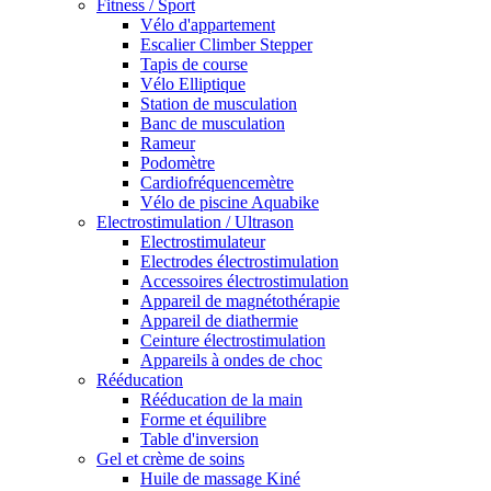
Fitness / Sport
Vélo d'appartement
Escalier Climber Stepper
Tapis de course
Vélo Elliptique
Station de musculation
Banc de musculation
Rameur
Podomètre
Cardiofréquencemètre
Vélo de piscine Aquabike
Electrostimulation / Ultrason
Electrostimulateur
Electrodes électrostimulation
Accessoires électrostimulation
Appareil de magnétothérapie
Appareil de diathermie
Ceinture électrostimulation
Appareils à ondes de choc
Rééducation
Rééducation de la main
Forme et équilibre
Table d'inversion
Gel et crème de soins
Huile de massage Kiné