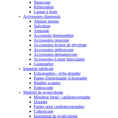
Skiascope
Rétinomètre
Lampe à fente
Accessoires diagnostic
Abaisse langue
Spéculum
Ampoule
Accessoire thermomètre
Accessoires otoscope
Accessoires lecteur de glycémie
Accessoires stéthoscope
Accessoires dermatoscope
Accessoires Loupe binoculaire
Goniomètre
Imagerie médicale
Echographes - écho-doppler
Papier d'imprimante échographe
Bladder scanner
Endoscopie
Matériel de gynécologie
Moniteur fœtal / cardiotocographe
Doppler
Papier pour cardiotocographes
Colposcope
Instrument de gynécologie