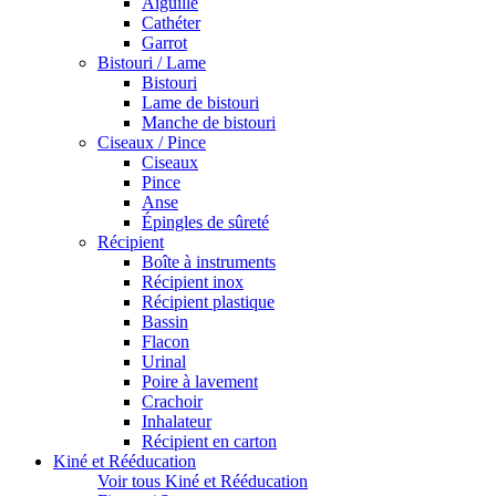
Aiguille
Cathéter
Garrot
Bistouri / Lame
Bistouri
Lame de bistouri
Manche de bistouri
Ciseaux / Pince
Ciseaux
Pince
Anse
Épingles de sûreté
Récipient
Boîte à instruments
Récipient inox
Récipient plastique
Bassin
Flacon
Urinal
Poire à lavement
Crachoir
Inhalateur
Récipient en carton
Kiné et Rééducation
Voir tous Kiné et Rééducation