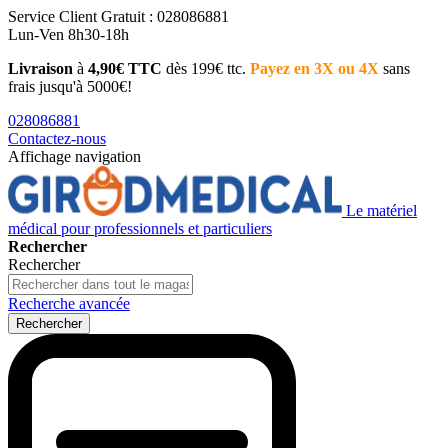
Service Client
Gratuit : 028086881
Lun-Ven 8h30-18h
Livraison
à
4,90€ TTC
dès 199€ ttc.
Payez en 3X ou 4X
sans
frais jusqu'à 5000€!
028086881
Contactez-nous
Affichage navigation
Le matériel
médical pour professionnels et particuliers
Rechercher
Rechercher
Recherche avancée
Rechercher