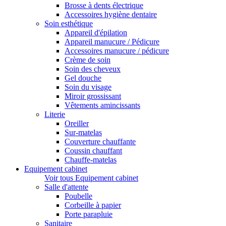
Brosse à dents électrique
Accessoires hygiène dentaire
Soin esthétique
Appareil d'épilation
Appareil manucure / Pédicure
Accessoires manucure / pédicure
Crème de soin
Soin des cheveux
Gel douche
Soin du visage
Miroir grossissant
Vêtements amincissants
Literie
Oreiller
Sur-matelas
Couverture chauffante
Coussin chauffant
Chauffe-matelas
Equipement cabinet
Voir tous Equipement cabinet
Salle d'attente
Poubelle
Corbeille à papier
Porte parapluie
Sanitaire