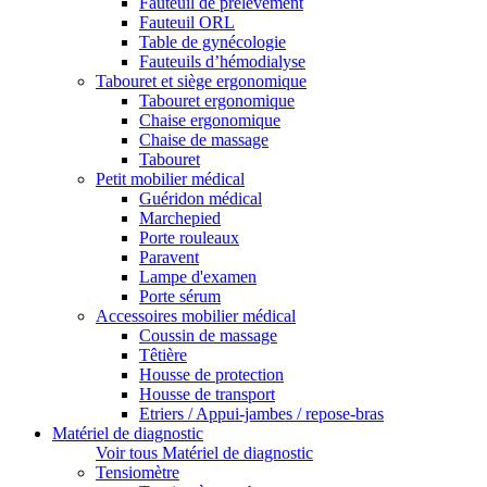
Fauteuil de prélèvement
Fauteuil ORL
Table de gynécologie
Fauteuils d’hémodialyse
Tabouret et siège ergonomique
Tabouret ergonomique
Chaise ergonomique
Chaise de massage
Tabouret
Petit mobilier médical
Guéridon médical
Marchepied
Porte rouleaux
Paravent
Lampe d'examen
Porte sérum
Accessoires mobilier médical
Coussin de massage
Têtière
Housse de protection
Housse de transport
Etriers / Appui-jambes / repose-bras
Matériel de diagnostic
Voir tous Matériel de diagnostic
Tensiomètre