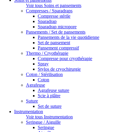
Soins et pansements
Voir tous Soins et pansements
Compresses / Sparadraps
Compresse stérile
Sparadrap
Sparadrap micropore
Pansements / Set de pansements
Pansements de la vie quotidienne
Set de pansement
Pansement compressif
Thermo / Cryothérapie
Compresse pour cryothérapie
Spray
Stylos de cryochirurgie
Coton / Stérilisation
Coton
Agrafeuse
Agrafeuse suture
Scie à plâtre
Suture
Set de suture
Instrumentation
Voir tous Instrumentation
Seringue / Aiguille
Seringue