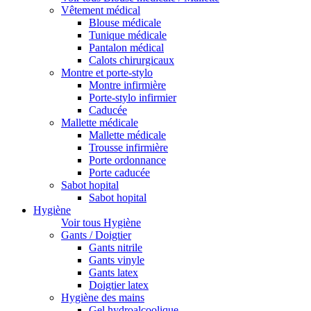
Vêtement médical
Blouse médicale
Tunique médicale
Pantalon médical
Calots chirurgicaux
Montre et porte-stylo
Montre infirmière
Porte-stylo infirmier
Caducée
Mallette médicale
Mallette médicale
Trousse infirmière
Porte ordonnance
Porte caducée
Sabot hopital
Sabot hopital
Hygiène
Voir tous Hygiène
Gants / Doigtier
Gants nitrile
Gants vinyle
Gants latex
Doigtier latex
Hygiène des mains
Gel hydroalcoolique