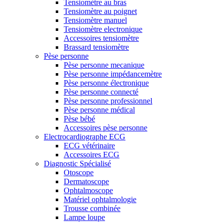
Tensiomètre au bras
Tensiomètre au poignet
Tensiomètre manuel
Tensiomètre electronique
Accessoires tensiomètre
Brassard tensiomètre
Pèse personne
Pèse personne mecanique
Pèse personne impédancemètre
Pèse personne électronique
Pèse personne connecté
Pèse personne professionnel
Pèse personne médical
Pèse bébé
Accessoires pèse personne
Electrocardiographe ECG
ECG vétérinaire
Accessoires ECG
Diagnostic Spécialisé
Otoscope
Dermatoscope
Ophtalmoscope
Matériel ophtalmologie
Trousse combinée
Lampe loupe