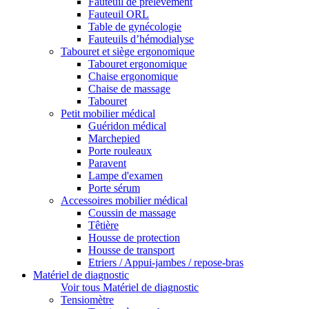
Fauteuil de prélèvement
Fauteuil ORL
Table de gynécologie
Fauteuils d’hémodialyse
Tabouret et siège ergonomique
Tabouret ergonomique
Chaise ergonomique
Chaise de massage
Tabouret
Petit mobilier médical
Guéridon médical
Marchepied
Porte rouleaux
Paravent
Lampe d'examen
Porte sérum
Accessoires mobilier médical
Coussin de massage
Têtière
Housse de protection
Housse de transport
Etriers / Appui-jambes / repose-bras
Matériel de diagnostic
Voir tous Matériel de diagnostic
Tensiomètre