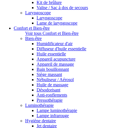
Kit de brûlure
Valise / Sac à dos de secours
Laryngoscope
Laryngoscope
Lame de laryngoscope
Confort et Bien-être
Voir tous Confort et Bien-être
Bien-être
Humidificateur d'air
Diffuseur d'huile essentielle
Huile essentielle
Appareil acupuncture
Appareil de massage
Bain bouillonnant
Siège massant
Nébuliseur / Aérosol
Huile de massage
Désodorisant
Anti-ronflements
Pressothérapie
Luminothérapie
Lampe luminothérapie
Lampe infrarouge
Hygiène dentaire
Jet dentaire