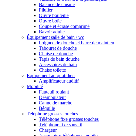
Balance de cuisine
Pilulier
Ouvre bouteille
Ouvre boîte
Coupe et écrase comprimé
Bavoir adulte
Équipement salle de bain / wc
Poignée de douche et barre de maintien
Tabouret de douche
Chaise de douche
Tapis de bain douche
Accessoires de bain
Chaise toilette
Equipement au quotidien
Amplificateur auditif
Mobilité
Fauteuil roulant
Déambulateur
Canne de marche
Béquille
Téléphone grosses touches
Téléphone fixe grosses touches
Téléphone fixe sans fil
Chargeur
Accessoires téléphones mobiles