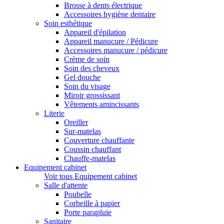
Brosse à dents électrique
Accessoires hygiène dentaire
Soin esthétique
Appareil d'épilation
Appareil manucure / Pédicure
Accessoires manucure / pédicure
Crème de soin
Soin des cheveux
Gel douche
Soin du visage
Miroir grossissant
Vêtements amincissants
Literie
Oreiller
Sur-matelas
Couverture chauffante
Coussin chauffant
Chauffe-matelas
Equipement cabinet
Voir tous Equipement cabinet
Salle d'attente
Poubelle
Corbeille à papier
Porte parapluie
Sanitaire