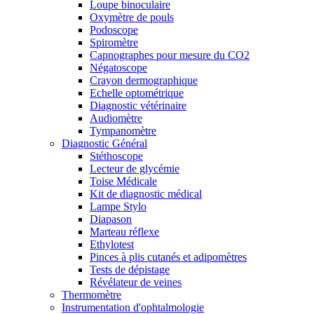
Loupe binoculaire
Oxymètre de pouls
Podoscope
Spiromètre
Capnographes pour mesure du CO2
Négatoscope
Crayon dermographique
Echelle optométrique
Diagnostic vétérinaire
Audiomètre
Tympanomètre
Diagnostic Général
Stéthoscope
Lecteur de glycémie
Toise Médicale
Kit de diagnostic médical
Lampe Stylo
Diapason
Marteau réflexe
Ethylotest
Pinces à plis cutanés et adipomètres
Tests de dépistage
Révélateur de veines
Thermomètre
Instrumentation d'ophtalmologie