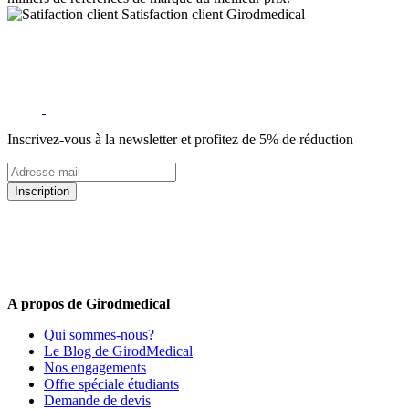
Satisfaction client Girodmedical
Inscrivez-vous à la newsletter et profitez de 5% de réduction
Inscription
5% de remise valable sur votre prochaine commande de matériel
médical !
Offres promotionnelles, nouveautés, dernières tendances : soyez les
premiers informés !
A propos de Girodmedical
Qui sommes-nous?
Le Blog de GirodMedical
Nos engagements
Offre spéciale étudiants
Demande de devis