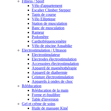
Fitness / Sport
Vélo d'appartement
Escalier Climber Stepper
Tapis de course
Vélo Elliptique
Station de musculation
Banc de musculation
Rameur
Podomètre
Cardiofréquencemètre
Vélo de piscine Aquabike
Electrostimulation / Ultrason
Electrostimulateur
Electrodes électrostimulation
Accessoires électrostimulation
Appareil de magnétothérapie
Appareil de diathermie
Ceinture électrostimulation
Appareils à ondes de choc
Rééducation
Rééducation de la main
Forme et équilibre
Table d'inversion
Gel et crème de soins
Huile de massage Kiné