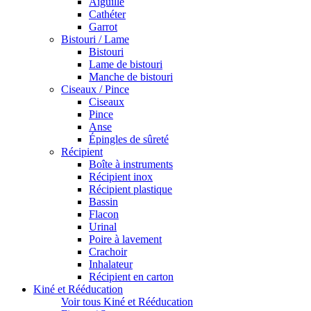
Aiguille
Cathéter
Garrot
Bistouri / Lame
Bistouri
Lame de bistouri
Manche de bistouri
Ciseaux / Pince
Ciseaux
Pince
Anse
Épingles de sûreté
Récipient
Boîte à instruments
Récipient inox
Récipient plastique
Bassin
Flacon
Urinal
Poire à lavement
Crachoir
Inhalateur
Récipient en carton
Kiné et Rééducation
Voir tous Kiné et Rééducation