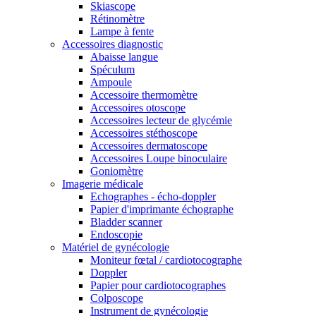
Skiascope
Rétinomètre
Lampe à fente
Accessoires diagnostic
Abaisse langue
Spéculum
Ampoule
Accessoire thermomètre
Accessoires otoscope
Accessoires lecteur de glycémie
Accessoires stéthoscope
Accessoires dermatoscope
Accessoires Loupe binoculaire
Goniomètre
Imagerie médicale
Echographes - écho-doppler
Papier d'imprimante échographe
Bladder scanner
Endoscopie
Matériel de gynécologie
Moniteur fœtal / cardiotocographe
Doppler
Papier pour cardiotocographes
Colposcope
Instrument de gynécologie