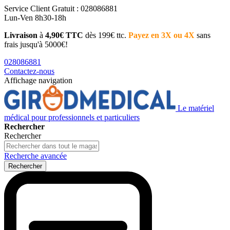
Service Client
Gratuit : 028086881
Lun-Ven 8h30-18h
Livraison
à
4,90€ TTC
dès 199€ ttc.
Payez en 3X ou 4X
sans
frais jusqu'à 5000€!
028086881
Contactez-nous
Affichage navigation
Le matériel
médical pour professionnels et particuliers
Rechercher
Rechercher
Recherche avancée
Rechercher