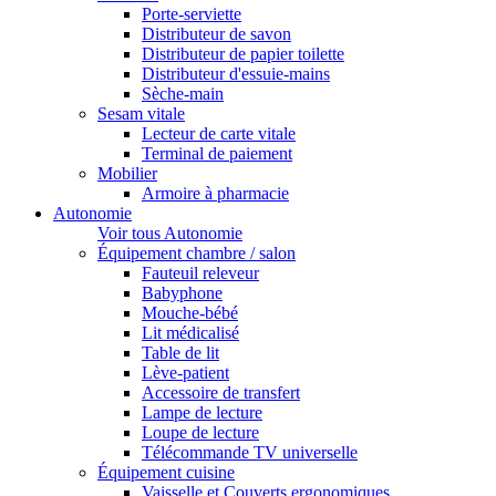
Porte-serviette
Distributeur de savon
Distributeur de papier toilette
Distributeur d'essuie-mains
Sèche-main
Sesam vitale
Lecteur de carte vitale
Terminal de paiement
Mobilier
Armoire à pharmacie
Autonomie
Voir tous Autonomie
Équipement chambre / salon
Fauteuil releveur
Babyphone
Mouche-bébé
Lit médicalisé
Table de lit
Lève-patient
Accessoire de transfert
Lampe de lecture
Loupe de lecture
Télécommande TV universelle
Équipement cuisine
Vaisselle et Couverts ergonomiques