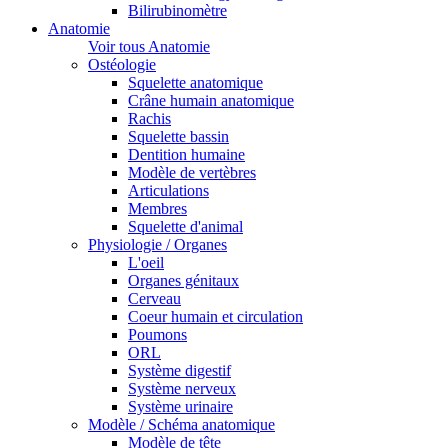
Bilirubinomètre
Anatomie
Voir tous Anatomie
Ostéologie
Squelette anatomique
Crâne humain anatomique
Rachis
Squelette bassin
Dentition humaine
Modèle de vertèbres
Articulations
Membres
Squelette d'animal
Physiologie / Organes
L'oeil
Organes génitaux
Cerveau
Coeur humain et circulation
Poumons
ORL
Système digestif
Système nerveux
Système urinaire
Modèle / Schéma anatomique
Modèle de tête