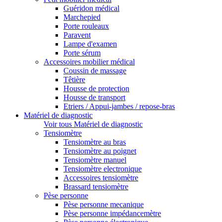
Guéridon médical
Marchepied
Porte rouleaux
Paravent
Lampe d'examen
Porte sérum
Accessoires mobilier médical
Coussin de massage
Têtière
Housse de protection
Housse de transport
Etriers / Appui-jambes / repose-bras
Matériel de diagnostic
Voir tous Matériel de diagnostic
Tensiomètre
Tensiomètre au bras
Tensiomètre au poignet
Tensiomètre manuel
Tensiomètre electronique
Accessoires tensiomètre
Brassard tensiomètre
Pèse personne
Pèse personne mecanique
Pèse personne impédancemètre