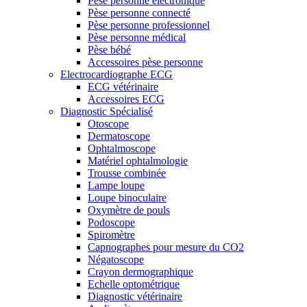
Pèse personne électronique
Pèse personne connecté
Pèse personne professionnel
Pèse personne médical
Pèse bébé
Accessoires pèse personne
Electrocardiographe ECG
ECG vétérinaire
Accessoires ECG
Diagnostic Spécialisé
Otoscope
Dermatoscope
Ophtalmoscope
Matériel ophtalmologie
Trousse combinée
Lampe loupe
Loupe binoculaire
Oxymètre de pouls
Podoscope
Spiromètre
Capnographes pour mesure du CO2
Négatoscope
Crayon dermographique
Echelle optométrique
Diagnostic vétérinaire