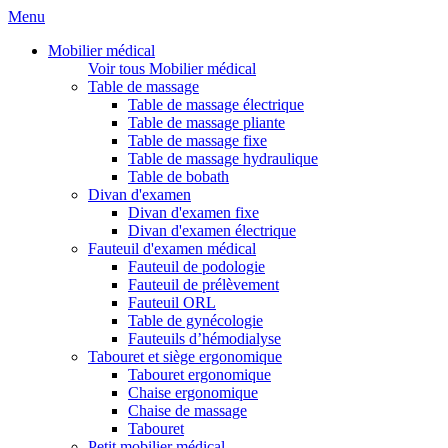
Menu
Mobilier médical
Voir tous Mobilier médical
Table de massage
Table de massage électrique
Table de massage pliante
Table de massage fixe
Table de massage hydraulique
Table de bobath
Divan d'examen
Divan d'examen fixe
Divan d'examen électrique
Fauteuil d'examen médical
Fauteuil de podologie
Fauteuil de prélèvement
Fauteuil ORL
Table de gynécologie
Fauteuils d’hémodialyse
Tabouret et siège ergonomique
Tabouret ergonomique
Chaise ergonomique
Chaise de massage
Tabouret
Petit mobilier médical