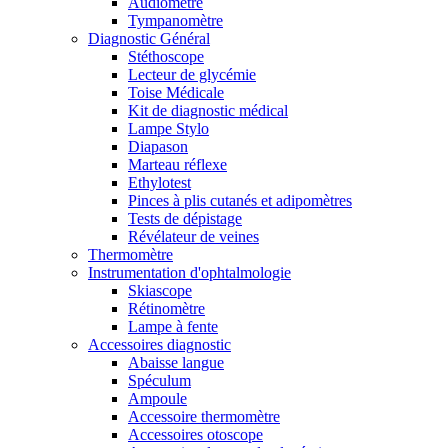
Audiomètre
Tympanomètre
Diagnostic Général
Stéthoscope
Lecteur de glycémie
Toise Médicale
Kit de diagnostic médical
Lampe Stylo
Diapason
Marteau réflexe
Ethylotest
Pinces à plis cutanés et adipomètres
Tests de dépistage
Révélateur de veines
Thermomètre
Instrumentation d'ophtalmologie
Skiascope
Rétinomètre
Lampe à fente
Accessoires diagnostic
Abaisse langue
Spéculum
Ampoule
Accessoire thermomètre
Accessoires otoscope