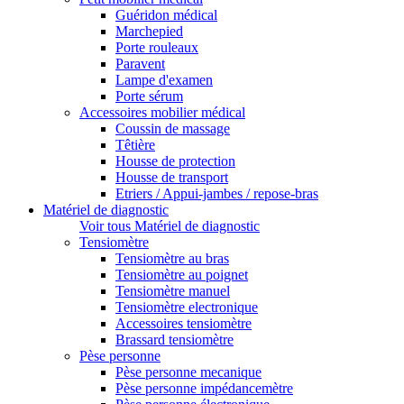
Guéridon médical
Marchepied
Porte rouleaux
Paravent
Lampe d'examen
Porte sérum
Accessoires mobilier médical
Coussin de massage
Têtière
Housse de protection
Housse de transport
Etriers / Appui-jambes / repose-bras
Matériel de diagnostic
Voir tous Matériel de diagnostic
Tensiomètre
Tensiomètre au bras
Tensiomètre au poignet
Tensiomètre manuel
Tensiomètre electronique
Accessoires tensiomètre
Brassard tensiomètre
Pèse personne
Pèse personne mecanique
Pèse personne impédancemètre