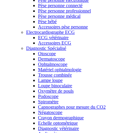
Pèse personne électronique
Pèse personne connecté
Pèse personne professionnel
Pèse personne médical
Pèse bébé
Accessoires pèse personne
Electrocardiographe ECG
ECG vétérinaire
Accessoires ECG
Diagnostic Spécialisé
Otoscope
Dermatoscope
Ophtalmoscope
Matériel ophtalmologie
Trousse combinée
Lampe loupe
Loupe binoculaire
Oxymètre de pouls
Podoscope
Spiromètre
Capnographes pour mesure du CO2
Négatoscope
Crayon dermographique
Echelle optométrique
Diagnostic vétérinaire