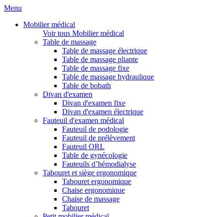
Menu
Mobilier médical
Voir tous Mobilier médical
Table de massage
Table de massage électrique
Table de massage pliante
Table de massage fixe
Table de massage hydraulique
Table de bobath
Divan d'examen
Divan d'examen fixe
Divan d'examen électrique
Fauteuil d'examen médical
Fauteuil de podologie
Fauteuil de prélèvement
Fauteuil ORL
Table de gynécologie
Fauteuils d’hémodialyse
Tabouret et siège ergonomique
Tabouret ergonomique
Chaise ergonomique
Chaise de massage
Tabouret
Petit mobilier médical