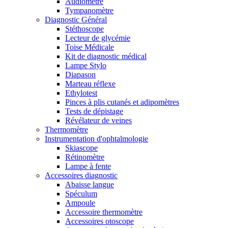
Audiomètre
Tympanomètre
Diagnostic Général
Stéthoscope
Lecteur de glycémie
Toise Médicale
Kit de diagnostic médical
Lampe Stylo
Diapason
Marteau réflexe
Ethylotest
Pinces à plis cutanés et adipomètres
Tests de dépistage
Révélateur de veines
Thermomètre
Instrumentation d'ophtalmologie
Skiascope
Rétinomètre
Lampe à fente
Accessoires diagnostic
Abaisse langue
Spéculum
Ampoule
Accessoire thermomètre
Accessoires otoscope