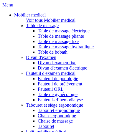
Menu
Mobilier médical
Voir tous Mobilier médical
Table de massage
Table de massage électrique
Table de massage pliante
Table de massage fixe
Table de massage hydraulique
Table de bobath
Divan d'examen
Divan d'examen fixe
Divan d'examen électrique
Fauteuil d'examen médical
Fauteuil de podologie
Fauteuil de prélèvement
Fauteuil ORL
Table de gynécologie
Fauteuils d’hémodialyse
Tabouret et siège ergonomique
Tabouret ergonomique
Chaise ergonomique
Chaise de massage
Tabouret
Petit mobilier médical