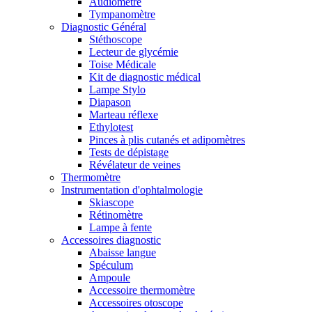
Audiomètre
Tympanomètre
Diagnostic Général
Stéthoscope
Lecteur de glycémie
Toise Médicale
Kit de diagnostic médical
Lampe Stylo
Diapason
Marteau réflexe
Ethylotest
Pinces à plis cutanés et adipomètres
Tests de dépistage
Révélateur de veines
Thermomètre
Instrumentation d'ophtalmologie
Skiascope
Rétinomètre
Lampe à fente
Accessoires diagnostic
Abaisse langue
Spéculum
Ampoule
Accessoire thermomètre
Accessoires otoscope