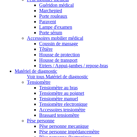
Guéridon médical
Marchepied
Porte rouleaux
Paravent
Lampe d'examen
Porte sérum
Accessoires mobilier médical
Coussin de massage
Têtière
Housse de protection
Housse de transport
Etriers / Appui-jambes / repose-bras
Matériel de diagnostic
Voir tous Matériel de diagnostic
Tensiomètre
Tensiomètre au bras
Tensiomètre au poignet
Tensiomètre manuel
Tensiomètre electronique
Accessoires tensiomètre
Brassard tensiomètre
Pèse personne
Pèse personne mecanique
Pèse personne impédancemètre