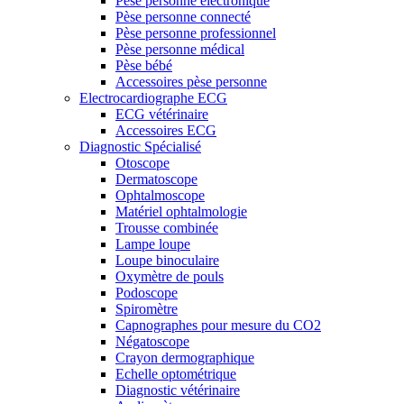
Pèse personne électronique
Pèse personne connecté
Pèse personne professionnel
Pèse personne médical
Pèse bébé
Accessoires pèse personne
Electrocardiographe ECG
ECG vétérinaire
Accessoires ECG
Diagnostic Spécialisé
Otoscope
Dermatoscope
Ophtalmoscope
Matériel ophtalmologie
Trousse combinée
Lampe loupe
Loupe binoculaire
Oxymètre de pouls
Podoscope
Spiromètre
Capnographes pour mesure du CO2
Négatoscope
Crayon dermographique
Echelle optométrique
Diagnostic vétérinaire