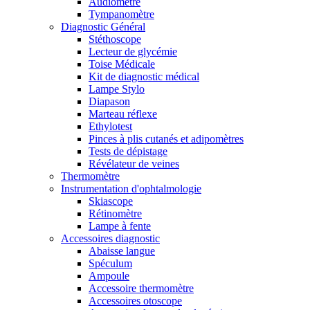
Audiomètre
Tympanomètre
Diagnostic Général
Stéthoscope
Lecteur de glycémie
Toise Médicale
Kit de diagnostic médical
Lampe Stylo
Diapason
Marteau réflexe
Ethylotest
Pinces à plis cutanés et adipomètres
Tests de dépistage
Révélateur de veines
Thermomètre
Instrumentation d'ophtalmologie
Skiascope
Rétinomètre
Lampe à fente
Accessoires diagnostic
Abaisse langue
Spéculum
Ampoule
Accessoire thermomètre
Accessoires otoscope