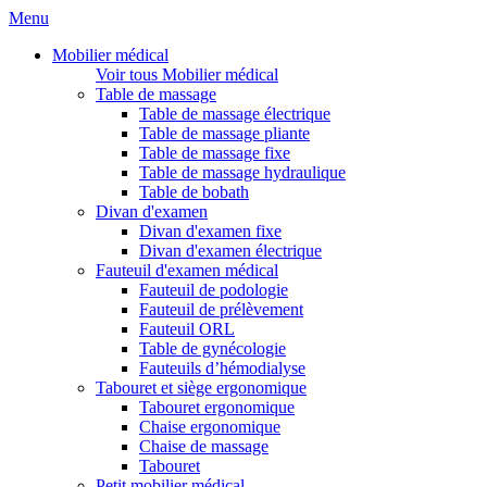
Menu
Mobilier médical
Voir tous Mobilier médical
Table de massage
Table de massage électrique
Table de massage pliante
Table de massage fixe
Table de massage hydraulique
Table de bobath
Divan d'examen
Divan d'examen fixe
Divan d'examen électrique
Fauteuil d'examen médical
Fauteuil de podologie
Fauteuil de prélèvement
Fauteuil ORL
Table de gynécologie
Fauteuils d’hémodialyse
Tabouret et siège ergonomique
Tabouret ergonomique
Chaise ergonomique
Chaise de massage
Tabouret
Petit mobilier médical