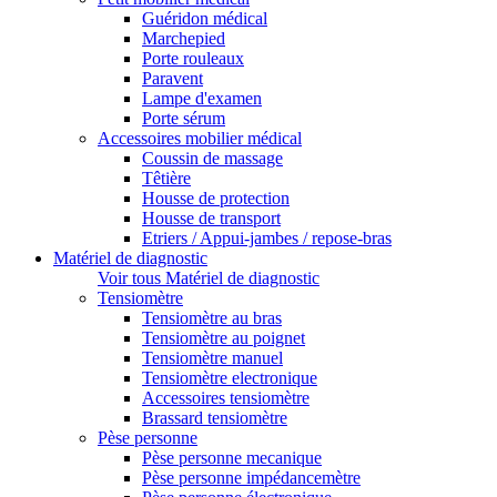
Guéridon médical
Marchepied
Porte rouleaux
Paravent
Lampe d'examen
Porte sérum
Accessoires mobilier médical
Coussin de massage
Têtière
Housse de protection
Housse de transport
Etriers / Appui-jambes / repose-bras
Matériel de diagnostic
Voir tous Matériel de diagnostic
Tensiomètre
Tensiomètre au bras
Tensiomètre au poignet
Tensiomètre manuel
Tensiomètre electronique
Accessoires tensiomètre
Brassard tensiomètre
Pèse personne
Pèse personne mecanique
Pèse personne impédancemètre