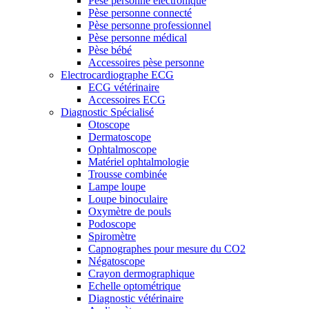
Pèse personne électronique
Pèse personne connecté
Pèse personne professionnel
Pèse personne médical
Pèse bébé
Accessoires pèse personne
Electrocardiographe ECG
ECG vétérinaire
Accessoires ECG
Diagnostic Spécialisé
Otoscope
Dermatoscope
Ophtalmoscope
Matériel ophtalmologie
Trousse combinée
Lampe loupe
Loupe binoculaire
Oxymètre de pouls
Podoscope
Spiromètre
Capnographes pour mesure du CO2
Négatoscope
Crayon dermographique
Echelle optométrique
Diagnostic vétérinaire