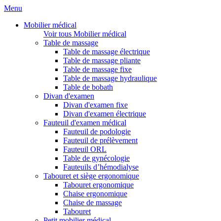
Menu
Mobilier médical
Voir tous Mobilier médical
Table de massage
Table de massage électrique
Table de massage pliante
Table de massage fixe
Table de massage hydraulique
Table de bobath
Divan d'examen
Divan d'examen fixe
Divan d'examen électrique
Fauteuil d'examen médical
Fauteuil de podologie
Fauteuil de prélèvement
Fauteuil ORL
Table de gynécologie
Fauteuils d’hémodialyse
Tabouret et siège ergonomique
Tabouret ergonomique
Chaise ergonomique
Chaise de massage
Tabouret
Petit mobilier médical