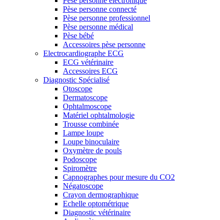
Pèse personne électronique
Pèse personne connecté
Pèse personne professionnel
Pèse personne médical
Pèse bébé
Accessoires pèse personne
Electrocardiographe ECG
ECG vétérinaire
Accessoires ECG
Diagnostic Spécialisé
Otoscope
Dermatoscope
Ophtalmoscope
Matériel ophtalmologie
Trousse combinée
Lampe loupe
Loupe binoculaire
Oxymètre de pouls
Podoscope
Spiromètre
Capnographes pour mesure du CO2
Négatoscope
Crayon dermographique
Echelle optométrique
Diagnostic vétérinaire