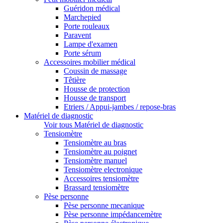
Guéridon médical
Marchepied
Porte rouleaux
Paravent
Lampe d'examen
Porte sérum
Accessoires mobilier médical
Coussin de massage
Têtière
Housse de protection
Housse de transport
Etriers / Appui-jambes / repose-bras
Matériel de diagnostic
Voir tous Matériel de diagnostic
Tensiomètre
Tensiomètre au bras
Tensiomètre au poignet
Tensiomètre manuel
Tensiomètre electronique
Accessoires tensiomètre
Brassard tensiomètre
Pèse personne
Pèse personne mecanique
Pèse personne impédancemètre