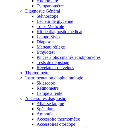
Audiomètre
Tympanomètre
Diagnostic Général
Stéthoscope
Lecteur de glycémie
Toise Médicale
Kit de diagnostic médical
Lampe Stylo
Diapason
Marteau réflexe
Ethylotest
Pinces à plis cutanés et adipomètres
Tests de dépistage
Révélateur de veines
Thermomètre
Instrumentation d'ophtalmologie
Skiascope
Rétinomètre
Lampe à fente
Accessoires diagnostic
Abaisse langue
Spéculum
Ampoule
Accessoire thermomètre
Accessoires otoscope