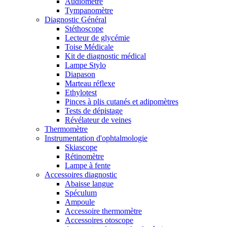
Audiomètre
Tympanomètre
Diagnostic Général
Stéthoscope
Lecteur de glycémie
Toise Médicale
Kit de diagnostic médical
Lampe Stylo
Diapason
Marteau réflexe
Ethylotest
Pinces à plis cutanés et adipomètres
Tests de dépistage
Révélateur de veines
Thermomètre
Instrumentation d'ophtalmologie
Skiascope
Rétinomètre
Lampe à fente
Accessoires diagnostic
Abaisse langue
Spéculum
Ampoule
Accessoire thermomètre
Accessoires otoscope