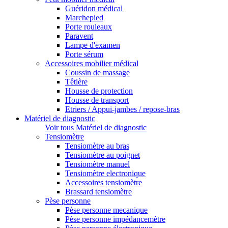
Guéridon médical
Marchepied
Porte rouleaux
Paravent
Lampe d'examen
Porte sérum
Accessoires mobilier médical
Coussin de massage
Têtière
Housse de protection
Housse de transport
Etriers / Appui-jambes / repose-bras
Matériel de diagnostic
Voir tous Matériel de diagnostic
Tensiomètre
Tensiomètre au bras
Tensiomètre au poignet
Tensiomètre manuel
Tensiomètre electronique
Accessoires tensiomètre
Brassard tensiomètre
Pèse personne
Pèse personne mecanique
Pèse personne impédancemètre