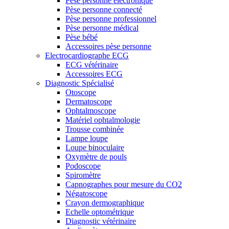
Pèse personne électronique
Pèse personne connecté
Pèse personne professionnel
Pèse personne médical
Pèse bébé
Accessoires pèse personne
Electrocardiographe ECG
ECG vétérinaire
Accessoires ECG
Diagnostic Spécialisé
Otoscope
Dermatoscope
Ophtalmoscope
Matériel ophtalmologie
Trousse combinée
Lampe loupe
Loupe binoculaire
Oxymètre de pouls
Podoscope
Spiromètre
Capnographes pour mesure du CO2
Négatoscope
Crayon dermographique
Echelle optométrique
Diagnostic vétérinaire