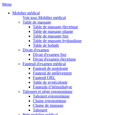
Menu
Mobilier médical
Voir tous Mobilier médical
Table de massage
Table de massage électrique
Table de massage pliante
Table de massage fixe
Table de massage hydraulique
Table de bobath
Divan d'examen
Divan d'examen fixe
Divan d'examen électrique
Fauteuil d'examen médical
Fauteuil de podologie
Fauteuil de prélèvement
Fauteuil ORL
Table de gynécologie
Fauteuils d’hémodialyse
Tabouret et siège ergonomique
Tabouret ergonomique
Chaise ergonomique
Chaise de massage
Tabouret
Petit mobilier médical