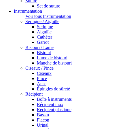
Suture
Set de suture
Instrumentation
Voir tous Instrumentation
Seringue / Aiguille
Seringue
Aiguille
Cathéter
Garrot
Bistouri / Lame
Bistouri
Lame de bistouri
Manche de bistouri
Ciseaux / Pince
Ciseaux
Pince
Anse
Épingles de sûreté
Récipient
Boîte à instruments
Récipient inox
Récipient plastique
Bassin
Flacon
Urinal