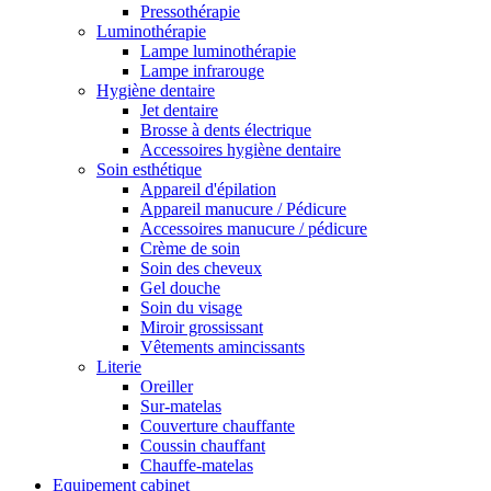
Pressothérapie
Luminothérapie
Lampe luminothérapie
Lampe infrarouge
Hygiène dentaire
Jet dentaire
Brosse à dents électrique
Accessoires hygiène dentaire
Soin esthétique
Appareil d'épilation
Appareil manucure / Pédicure
Accessoires manucure / pédicure
Crème de soin
Soin des cheveux
Gel douche
Soin du visage
Miroir grossissant
Vêtements amincissants
Literie
Oreiller
Sur-matelas
Couverture chauffante
Coussin chauffant
Chauffe-matelas
Equipement cabinet