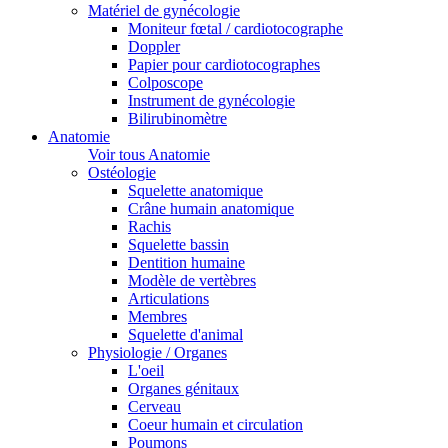
Matériel de gynécologie
Moniteur fœtal / cardiotocographe
Doppler
Papier pour cardiotocographes
Colposcope
Instrument de gynécologie
Bilirubinomètre
Anatomie
Voir tous Anatomie
Ostéologie
Squelette anatomique
Crâne humain anatomique
Rachis
Squelette bassin
Dentition humaine
Modèle de vertèbres
Articulations
Membres
Squelette d'animal
Physiologie / Organes
L'oeil
Organes génitaux
Cerveau
Coeur humain et circulation
Poumons