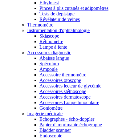
Ethylotest
Pinces à plis cutanés et adipomètres
Tests de dépistage
Révélateur de veines
Thermomètre
Instrumentation d'ophtalmologie
Skiascope
Rétinomètre
Lampe à fente
Accessoires diagnostic
Abaisse langue
Spéculum
Ampoule
Accessoire thermomètre
Accessoires otoscope
Accessoires lecteur de glycémie
Accessoires stéthoscope
Accessoires dermatoscope
Accessoires Loupe binoculaire
Goniomètre
Imagerie médicale
Echographes - écho-doppler
Papier d'imprimante échographe
Bladder scanner
Endoscopie