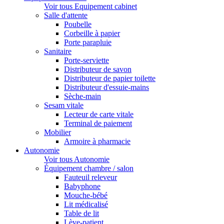
Voir tous Equipement cabinet
Salle d'attente
Poubelle
Corbeille à papier
Porte parapluie
Sanitaire
Porte-serviette
Distributeur de savon
Distributeur de papier toilette
Distributeur d'essuie-mains
Sèche-main
Sesam vitale
Lecteur de carte vitale
Terminal de paiement
Mobilier
Armoire à pharmacie
Autonomie
Voir tous Autonomie
Équipement chambre / salon
Fauteuil releveur
Babyphone
Mouche-bébé
Lit médicalisé
Table de lit
Lève-patient