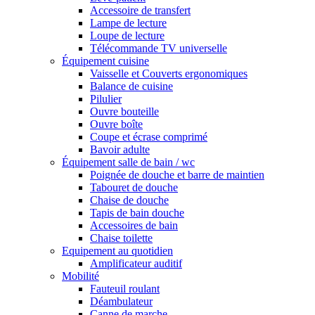
Accessoire de transfert
Lampe de lecture
Loupe de lecture
Télécommande TV universelle
Équipement cuisine
Vaisselle et Couverts ergonomiques
Balance de cuisine
Pilulier
Ouvre bouteille
Ouvre boîte
Coupe et écrase comprimé
Bavoir adulte
Équipement salle de bain / wc
Poignée de douche et barre de maintien
Tabouret de douche
Chaise de douche
Tapis de bain douche
Accessoires de bain
Chaise toilette
Equipement au quotidien
Amplificateur auditif
Mobilité
Fauteuil roulant
Déambulateur
Canne de marche