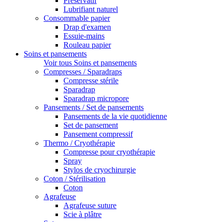
Préservatif
Lubrifiant naturel
Consommable papier
Drap d'examen
Essuie-mains
Rouleau papier
Soins et pansements
Voir tous Soins et pansements
Compresses / Sparadraps
Compresse stérile
Sparadrap
Sparadrap micropore
Pansements / Set de pansements
Pansements de la vie quotidienne
Set de pansement
Pansement compressif
Thermo / Cryothérapie
Compresse pour cryothérapie
Spray
Stylos de cryochirurgie
Coton / Stérilisation
Coton
Agrafeuse
Agrafeuse suture
Scie à plâtre