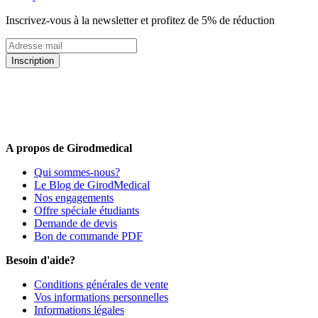
Inscrivez-vous à la newsletter et profitez de 5% de réduction
Inscription
5% de remise valable sur votre prochaine commande de matériel
médical !
Offres promotionnelles, nouveautés, dernières tendances : soyez les
premiers informés !
A propos de Girodmedical
Qui sommes-nous?
Le Blog de GirodMedical
Nos engagements
Offre spéciale étudiants
Demande de devis
Bon de commande PDF
Besoin d'aide?
Conditions générales de vente
Vos informations personnelles
Informations légales