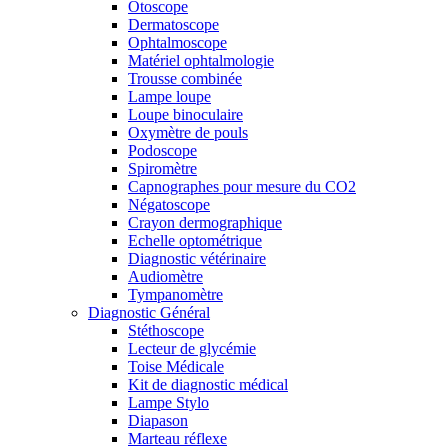
Otoscope
Dermatoscope
Ophtalmoscope
Matériel ophtalmologie
Trousse combinée
Lampe loupe
Loupe binoculaire
Oxymètre de pouls
Podoscope
Spiromètre
Capnographes pour mesure du CO2
Négatoscope
Crayon dermographique
Echelle optométrique
Diagnostic vétérinaire
Audiomètre
Tympanomètre
Diagnostic Général
Stéthoscope
Lecteur de glycémie
Toise Médicale
Kit de diagnostic médical
Lampe Stylo
Diapason
Marteau réflexe