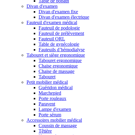
Table de bobath
Divan d'examen
Divan d'examen fixe
Divan d'examen électrique
Fauteuil d'examen médical
Fauteuil de podologie
Fauteuil de prélèvement
Fauteuil ORL
Table de gynécologie
Fauteuils d’hémodialyse
Tabouret et siège ergonomique
Tabouret ergonomique
Chaise ergonomique
Chaise de massage
Tabouret
Petit mobilier médical
Guéridon médical
Marchepied
Porte rouleaux
Paravent
Lampe d'examen
Porte sérum
Accessoires mobilier médical
Coussin de massage
Têtière