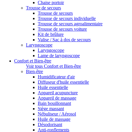
Chaise portoir
Trousse de secours
Trousse de secours
Trousse de secours individuelle
Trousse de secours agroalimentaire
Trousse de secours voiture
Kit de brûlure
Valise / Sac à dos de secours
Laryngoscope
Laryngoscope
Lame de laryngoscope
Confort et Bien-être
Voir tous Confort et Bien-être
Bien-être
Humidificateur d'air
Diffuseur d'huile essentielle
Huile essentielle
Appareil acupuncture
Appareil de massage
Bain bouillonnant
Siège massant
Nébuliseur / Aérosol
Huile de massage
Désodorisant
Anti-ronflements