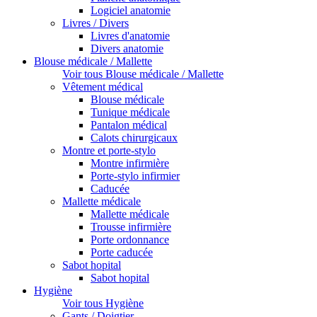
Logiciel anatomie
Livres / Divers
Livres d'anatomie
Divers anatomie
Blouse médicale / Mallette
Voir tous Blouse médicale / Mallette
Vêtement médical
Blouse médicale
Tunique médicale
Pantalon médical
Calots chirurgicaux
Montre et porte-stylo
Montre infirmière
Porte-stylo infirmier
Caducée
Mallette médicale
Mallette médicale
Trousse infirmière
Porte ordonnance
Porte caducée
Sabot hopital
Sabot hopital
Hygiène
Voir tous Hygiène
Gants / Doigtier