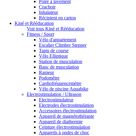
Poire à lavement
Crachoir
Inhalateur
Récipient en carton
Kiné et Rééducation
Voir tous Kiné et Rééducation
Fitness / Sport
Vélo d'appartement
Escalier Climber Stepper
Tapis de course
Vélo Elliptique
Station de musculation
Banc de musculation
Rameur
Podomètre
Cardiofréquencemètre
Vélo de piscine Aquabike
Electrostimulation / Ultrason
Electrostimulateur
Electrodes électrostimulation
Accessoires électrostimulation
Appareil de magnétothérapie
Appareil de diathermie
Ceinture électrostimulation
Appareils à ondes de choc