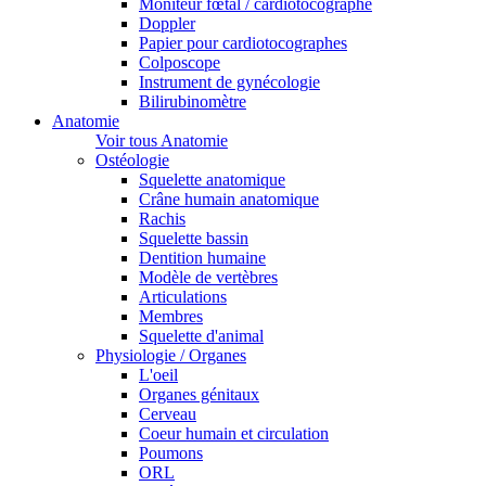
Moniteur fœtal / cardiotocographe
Doppler
Papier pour cardiotocographes
Colposcope
Instrument de gynécologie
Bilirubinomètre
Anatomie
Voir tous Anatomie
Ostéologie
Squelette anatomique
Crâne humain anatomique
Rachis
Squelette bassin
Dentition humaine
Modèle de vertèbres
Articulations
Membres
Squelette d'animal
Physiologie / Organes
L'oeil
Organes génitaux
Cerveau
Coeur humain et circulation
Poumons
ORL