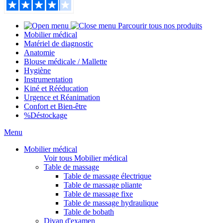
Parcourir tous nos produits
Mobilier médical
Matériel de diagnostic
Anatomie
Blouse médicale / Mallette
Hygiène
Instrumentation
Kiné et Rééducation
Urgence et Réanimation
Confort et Bien-être
%
Déstockage
Menu
Mobilier médical
Voir tous Mobilier médical
Table de massage
Table de massage électrique
Table de massage pliante
Table de massage fixe
Table de massage hydraulique
Table de bobath
Divan d'examen