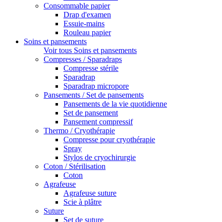
Consommable papier
Drap d'examen
Essuie-mains
Rouleau papier
Soins et pansements
Voir tous Soins et pansements
Compresses / Sparadraps
Compresse stérile
Sparadrap
Sparadrap micropore
Pansements / Set de pansements
Pansements de la vie quotidienne
Set de pansement
Pansement compressif
Thermo / Cryothérapie
Compresse pour cryothérapie
Spray
Stylos de cryochirurgie
Coton / Stérilisation
Coton
Agrafeuse
Agrafeuse suture
Scie à plâtre
Suture
Set de suture