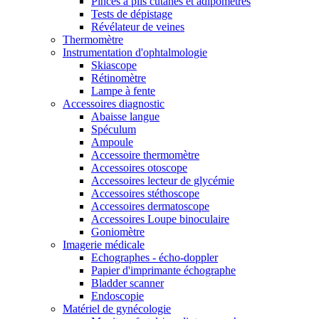
Pinces à plis cutanés et adipomètres
Tests de dépistage
Révélateur de veines
Thermomètre
Instrumentation d'ophtalmologie
Skiascope
Rétinomètre
Lampe à fente
Accessoires diagnostic
Abaisse langue
Spéculum
Ampoule
Accessoire thermomètre
Accessoires otoscope
Accessoires lecteur de glycémie
Accessoires stéthoscope
Accessoires dermatoscope
Accessoires Loupe binoculaire
Goniomètre
Imagerie médicale
Echographes - écho-doppler
Papier d'imprimante échographe
Bladder scanner
Endoscopie
Matériel de gynécologie