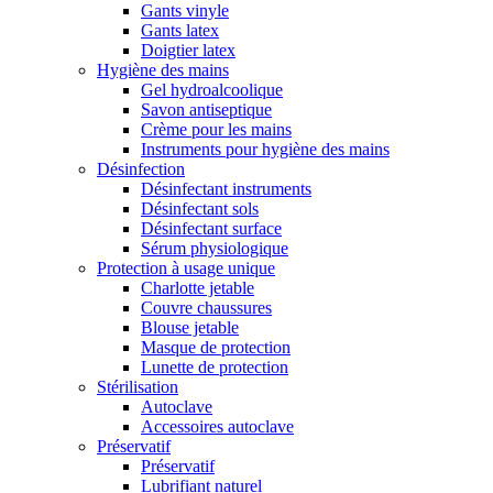
Gants vinyle
Gants latex
Doigtier latex
Hygiène des mains
Gel hydroalcoolique
Savon antiseptique
Crème pour les mains
Instruments pour hygiène des mains
Désinfection
Désinfectant instruments
Désinfectant sols
Désinfectant surface
Sérum physiologique
Protection à usage unique
Charlotte jetable
Couvre chaussures
Blouse jetable
Masque de protection
Lunette de protection
Stérilisation
Autoclave
Accessoires autoclave
Préservatif
Préservatif
Lubrifiant naturel