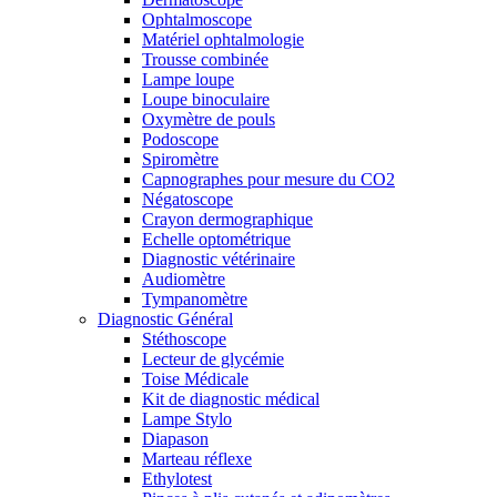
Ophtalmoscope
Matériel ophtalmologie
Trousse combinée
Lampe loupe
Loupe binoculaire
Oxymètre de pouls
Podoscope
Spiromètre
Capnographes pour mesure du CO2
Négatoscope
Crayon dermographique
Echelle optométrique
Diagnostic vétérinaire
Audiomètre
Tympanomètre
Diagnostic Général
Stéthoscope
Lecteur de glycémie
Toise Médicale
Kit de diagnostic médical
Lampe Stylo
Diapason
Marteau réflexe
Ethylotest