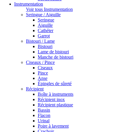
Instrumentation
Voir tous Instrumentation
Seringue / Aiguille
Seringue
Aiguille
Cathéter
Garrot
Bistouri / Lame
Bistouri
Lame de bistouri
Manche de bistouri
Ciseaux / Pince
Ciseaux
Pince
Anse
Épingles de sûreté
Récipient
Boîte à instruments
Récipient inox
Récipient plastique
Bassin
Flacon
Urinal
Poire à lavement
Crachoir