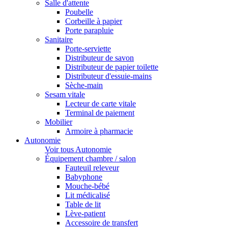
Salle d'attente
Poubelle
Corbeille à papier
Porte parapluie
Sanitaire
Porte-serviette
Distributeur de savon
Distributeur de papier toilette
Distributeur d'essuie-mains
Sèche-main
Sesam vitale
Lecteur de carte vitale
Terminal de paiement
Mobilier
Armoire à pharmacie
Autonomie
Voir tous Autonomie
Équipement chambre / salon
Fauteuil releveur
Babyphone
Mouche-bébé
Lit médicalisé
Table de lit
Lève-patient
Accessoire de transfert