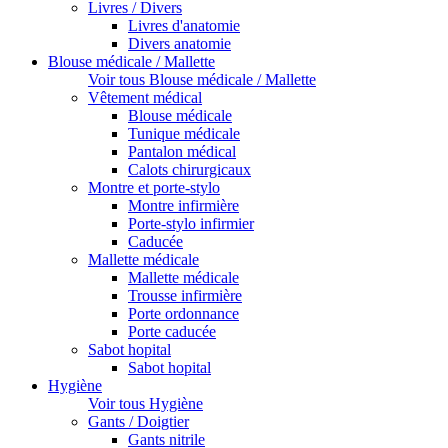
Livres / Divers
Livres d'anatomie
Divers anatomie
Blouse médicale / Mallette
Voir tous Blouse médicale / Mallette
Vêtement médical
Blouse médicale
Tunique médicale
Pantalon médical
Calots chirurgicaux
Montre et porte-stylo
Montre infirmière
Porte-stylo infirmier
Caducée
Mallette médicale
Mallette médicale
Trousse infirmière
Porte ordonnance
Porte caducée
Sabot hopital
Sabot hopital
Hygiène
Voir tous Hygiène
Gants / Doigtier
Gants nitrile