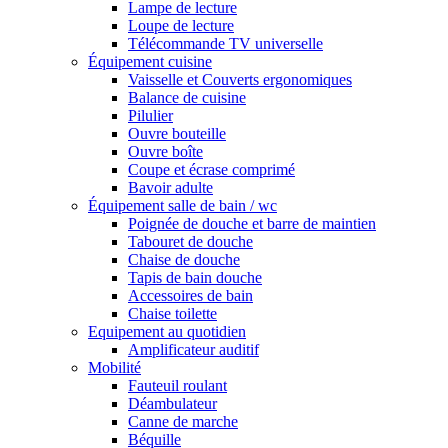
Lampe de lecture
Loupe de lecture
Télécommande TV universelle
Équipement cuisine
Vaisselle et Couverts ergonomiques
Balance de cuisine
Pilulier
Ouvre bouteille
Ouvre boîte
Coupe et écrase comprimé
Bavoir adulte
Équipement salle de bain / wc
Poignée de douche et barre de maintien
Tabouret de douche
Chaise de douche
Tapis de bain douche
Accessoires de bain
Chaise toilette
Equipement au quotidien
Amplificateur auditif
Mobilité
Fauteuil roulant
Déambulateur
Canne de marche
Béquille