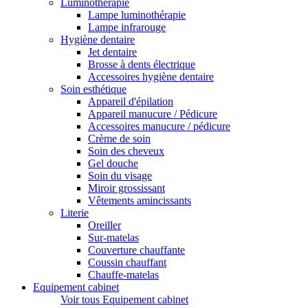
Luminothérapie
Lampe luminothérapie
Lampe infrarouge
Hygiène dentaire
Jet dentaire
Brosse à dents électrique
Accessoires hygiène dentaire
Soin esthétique
Appareil d'épilation
Appareil manucure / Pédicure
Accessoires manucure / pédicure
Crème de soin
Soin des cheveux
Gel douche
Soin du visage
Miroir grossissant
Vêtements amincissants
Literie
Oreiller
Sur-matelas
Couverture chauffante
Coussin chauffant
Chauffe-matelas
Equipement cabinet
Voir tous Equipement cabinet