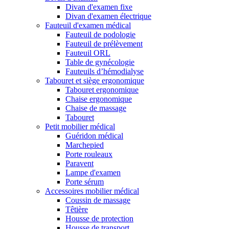
Divan d'examen fixe
Divan d'examen électrique
Fauteuil d'examen médical
Fauteuil de podologie
Fauteuil de prélèvement
Fauteuil ORL
Table de gynécologie
Fauteuils d’hémodialyse
Tabouret et siège ergonomique
Tabouret ergonomique
Chaise ergonomique
Chaise de massage
Tabouret
Petit mobilier médical
Guéridon médical
Marchepied
Porte rouleaux
Paravent
Lampe d'examen
Porte sérum
Accessoires mobilier médical
Coussin de massage
Têtière
Housse de protection
Housse de transport