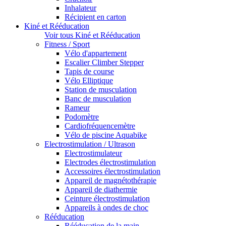
Inhalateur
Récipient en carton
Kiné et Rééducation
Voir tous Kiné et Rééducation
Fitness / Sport
Vélo d'appartement
Escalier Climber Stepper
Tapis de course
Vélo Elliptique
Station de musculation
Banc de musculation
Rameur
Podomètre
Cardiofréquencemètre
Vélo de piscine Aquabike
Electrostimulation / Ultrason
Electrostimulateur
Electrodes électrostimulation
Accessoires électrostimulation
Appareil de magnétothérapie
Appareil de diathermie
Ceinture électrostimulation
Appareils à ondes de choc
Rééducation
Rééducation de la main