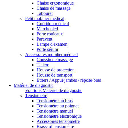
Chaise ergonomique
Chaise de massage
Tabouret
Petit mobilier médical
Guéridon médical
Marchepied
Porte rouleaux
Paravent
Lampe d'examen
Porte sérum
Accessoires mobilier médical
Coussin de massage
Têtière
Housse de protection
Housse de transport
Etriers / Appui-jambes / repose-bras
Matériel de diagnostic
Voir tous Matériel de diagnostic
Tensiomètre
Tensiomètre au bras
Tensiomètre au poignet
Tensiomètre manuel
Tensiomètre electronique
Accessoires tensiomètre
Brassard tensiomètre