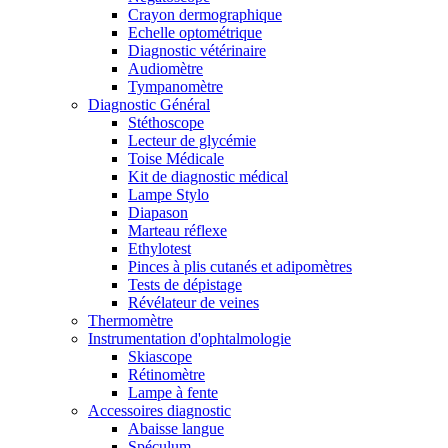
Crayon dermographique
Echelle optométrique
Diagnostic vétérinaire
Audiomètre
Tympanomètre
Diagnostic Général
Stéthoscope
Lecteur de glycémie
Toise Médicale
Kit de diagnostic médical
Lampe Stylo
Diapason
Marteau réflexe
Ethylotest
Pinces à plis cutanés et adipomètres
Tests de dépistage
Révélateur de veines
Thermomètre
Instrumentation d'ophtalmologie
Skiascope
Rétinomètre
Lampe à fente
Accessoires diagnostic
Abaisse langue
Spéculum