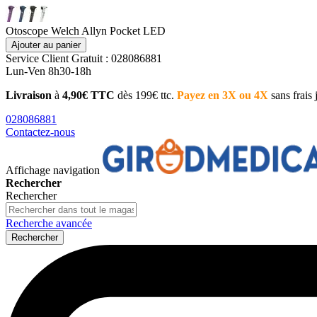
Otoscope Welch Allyn Pocket LED
Ajouter au panier
Service Client
Gratuit : 028086881
Lun-Ven 8h30-18h
Livraison
à
4,90€ TTC
dès 199€ ttc.
Payez en 3X ou 4X
sans frais
028086881
Contactez-nous
Affichage navigation
Rechercher
Rechercher
Recherche avancée
Rechercher