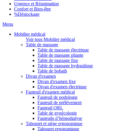
Urgence et Réanimation
Confort et Bien-être
%
Déstockage
Menu
Mobilier médical
Voir tous Mobilier médical
Table de massage
Table de massage électrique
Table de massage pliante
Table de massage fixe
Table de massage hydraulique
Table de bobath
Divan d'examen
Divan d'examen fixe
Divan d'examen électrique
Fauteuil d'examen médical
Fauteuil de podologie
Fauteuil de prélèvement
Fauteuil ORL
Table de gynécologie
Fauteuils d’hémodialyse
Tabouret et siège ergonomique
Tabouret ergonomique