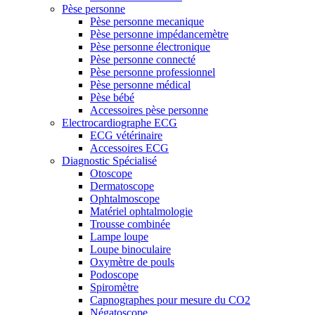
Pèse personne
Pèse personne mecanique
Pèse personne impédancemètre
Pèse personne électronique
Pèse personne connecté
Pèse personne professionnel
Pèse personne médical
Pèse bébé
Accessoires pèse personne
Electrocardiographe ECG
ECG vétérinaire
Accessoires ECG
Diagnostic Spécialisé
Otoscope
Dermatoscope
Ophtalmoscope
Matériel ophtalmologie
Trousse combinée
Lampe loupe
Loupe binoculaire
Oxymètre de pouls
Podoscope
Spiromètre
Capnographes pour mesure du CO2
Négatoscope