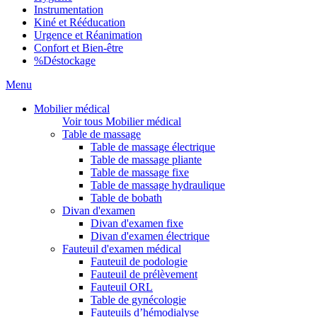
Instrumentation
Kiné et Rééducation
Urgence et Réanimation
Confort et Bien-être
%
Déstockage
Menu
Mobilier médical
Voir tous Mobilier médical
Table de massage
Table de massage électrique
Table de massage pliante
Table de massage fixe
Table de massage hydraulique
Table de bobath
Divan d'examen
Divan d'examen fixe
Divan d'examen électrique
Fauteuil d'examen médical
Fauteuil de podologie
Fauteuil de prélèvement
Fauteuil ORL
Table de gynécologie
Fauteuils d’hémodialyse