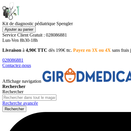
Kit de diagnostic pédiatrique Spengler
Ajouter au panier
Service Client
Gratuit : 028086881
Lun-Ven 8h30-18h
Livraison
à
4,90€ TTC
dès 199€ ttc.
Payez en 3X ou 4X
sans frais
028086881
Contactez-nous
Affichage navigation
Rechercher
Rechercher
Recherche avancée
Rechercher