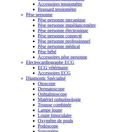
Accessoires tensiomètre
Brassard tensiomètre
Pèse personne
Pèse personne mecanique
Pèse personne impédancemètre
Pèse personne électronique
Pèse personne connecté
Pèse personne professionnel
Pèse personne médical
Pèse bébé
Accessoires pèse personne
Electrocardiographe ECG
ECG vétérinaire
Accessoires ECG
Diagnostic Spécialisé
Otoscope
Dermatoscope
Ophtalmoscope
Matériel ophtalmologie
Trousse combinée
Lampe loupe
Loupe binoculaire
Oxymètre de pouls
Podoscope
Spiromètre