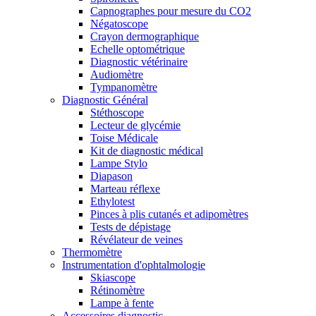
Capnographes pour mesure du CO2
Négatoscope
Crayon dermographique
Echelle optométrique
Diagnostic vétérinaire
Audiomètre
Tympanomètre
Diagnostic Général
Stéthoscope
Lecteur de glycémie
Toise Médicale
Kit de diagnostic médical
Lampe Stylo
Diapason
Marteau réflexe
Ethylotest
Pinces à plis cutanés et adipomètres
Tests de dépistage
Révélateur de veines
Thermomètre
Instrumentation d'ophtalmologie
Skiascope
Rétinomètre
Lampe à fente
Accessoires diagnostic