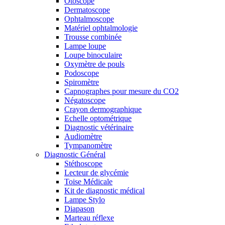
Otoscope
Dermatoscope
Ophtalmoscope
Matériel ophtalmologie
Trousse combinée
Lampe loupe
Loupe binoculaire
Oxymètre de pouls
Podoscope
Spiromètre
Capnographes pour mesure du CO2
Négatoscope
Crayon dermographique
Echelle optométrique
Diagnostic vétérinaire
Audiomètre
Tympanomètre
Diagnostic Général
Stéthoscope
Lecteur de glycémie
Toise Médicale
Kit de diagnostic médical
Lampe Stylo
Diapason
Marteau réflexe