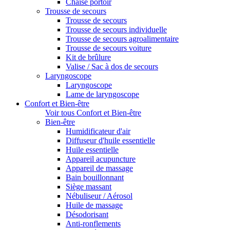
Chaise portoir
Trousse de secours
Trousse de secours
Trousse de secours individuelle
Trousse de secours agroalimentaire
Trousse de secours voiture
Kit de brûlure
Valise / Sac à dos de secours
Laryngoscope
Laryngoscope
Lame de laryngoscope
Confort et Bien-être
Voir tous Confort et Bien-être
Bien-être
Humidificateur d'air
Diffuseur d'huile essentielle
Huile essentielle
Appareil acupuncture
Appareil de massage
Bain bouillonnant
Siège massant
Nébuliseur / Aérosol
Huile de massage
Désodorisant
Anti-ronflements