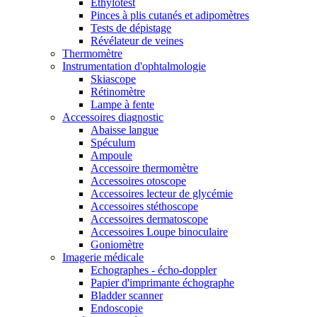
Ethylotest
Pinces à plis cutanés et adipomètres
Tests de dépistage
Révélateur de veines
Thermomètre
Instrumentation d'ophtalmologie
Skiascope
Rétinomètre
Lampe à fente
Accessoires diagnostic
Abaisse langue
Spéculum
Ampoule
Accessoire thermomètre
Accessoires otoscope
Accessoires lecteur de glycémie
Accessoires stéthoscope
Accessoires dermatoscope
Accessoires Loupe binoculaire
Goniomètre
Imagerie médicale
Echographes - écho-doppler
Papier d'imprimante échographe
Bladder scanner
Endoscopie