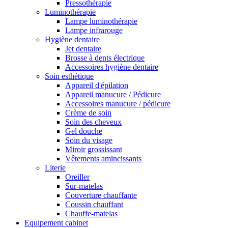
Pressothérapie
Luminothérapie
Lampe luminothérapie
Lampe infrarouge
Hygiène dentaire
Jet dentaire
Brosse à dents électrique
Accessoires hygiène dentaire
Soin esthétique
Appareil d'épilation
Appareil manucure / Pédicure
Accessoires manucure / pédicure
Crème de soin
Soin des cheveux
Gel douche
Soin du visage
Miroir grossissant
Vêtements amincissants
Literie
Oreiller
Sur-matelas
Couverture chauffante
Coussin chauffant
Chauffe-matelas
Equipement cabinet