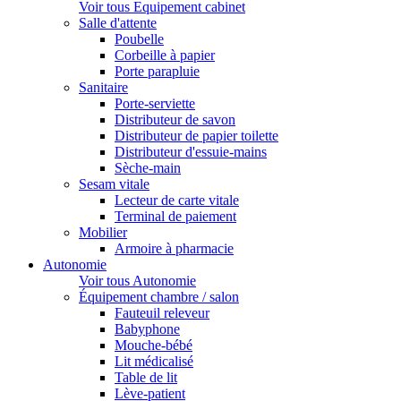
Voir tous Equipement cabinet
Salle d'attente
Poubelle
Corbeille à papier
Porte parapluie
Sanitaire
Porte-serviette
Distributeur de savon
Distributeur de papier toilette
Distributeur d'essuie-mains
Sèche-main
Sesam vitale
Lecteur de carte vitale
Terminal de paiement
Mobilier
Armoire à pharmacie
Autonomie
Voir tous Autonomie
Équipement chambre / salon
Fauteuil releveur
Babyphone
Mouche-bébé
Lit médicalisé
Table de lit
Lève-patient