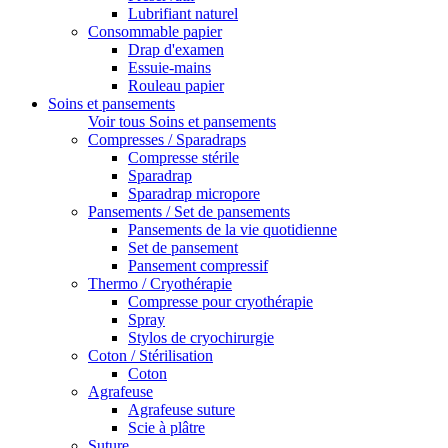
Lubrifiant naturel
Consommable papier
Drap d'examen
Essuie-mains
Rouleau papier
Soins et pansements
Voir tous Soins et pansements
Compresses / Sparadraps
Compresse stérile
Sparadrap
Sparadrap micropore
Pansements / Set de pansements
Pansements de la vie quotidienne
Set de pansement
Pansement compressif
Thermo / Cryothérapie
Compresse pour cryothérapie
Spray
Stylos de cryochirurgie
Coton / Stérilisation
Coton
Agrafeuse
Agrafeuse suture
Scie à plâtre
Suture