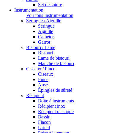
Set de suture
Instrumentation
Voir tous Instrumentation
Seringue / Aiguille
Seringue
Aiguille
Cathéter
Garrot
Bistouri / Lame
Bistouri
Lame de bistouri
Manche de bistouri
Ciseaux / Pince
Ciseaux
Pince
Anse
Épingles de sûreté
Récipient
Boîte à instruments
Récipient inox
Récipient plastique
Bassin
Flacon
Urinal
Poire à lavement