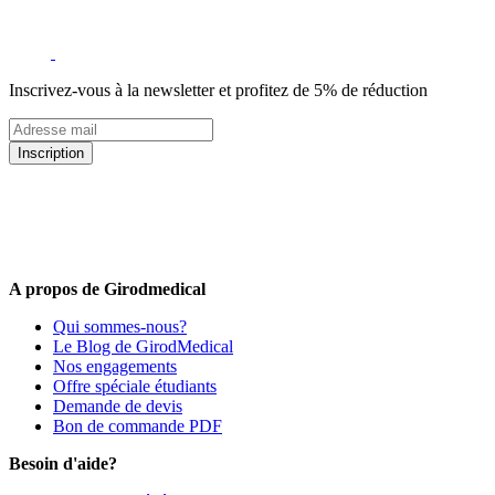
Inscrivez-vous à la newsletter et profitez de 5% de réduction
Inscription
5% de remise valable sur votre prochaine commande de matériel
médical !
Offres promotionnelles, nouveautés, dernières tendances : soyez les
premiers informés !
A propos de Girodmedical
Qui sommes-nous?
Le Blog de GirodMedical
Nos engagements
Offre spéciale étudiants
Demande de devis
Bon de commande PDF
Besoin d'aide?