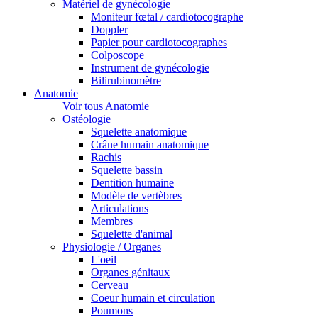
Matériel de gynécologie
Moniteur fœtal / cardiotocographe
Doppler
Papier pour cardiotocographes
Colposcope
Instrument de gynécologie
Bilirubinomètre
Anatomie
Voir tous Anatomie
Ostéologie
Squelette anatomique
Crâne humain anatomique
Rachis
Squelette bassin
Dentition humaine
Modèle de vertèbres
Articulations
Membres
Squelette d'animal
Physiologie / Organes
L'oeil
Organes génitaux
Cerveau
Coeur humain et circulation
Poumons