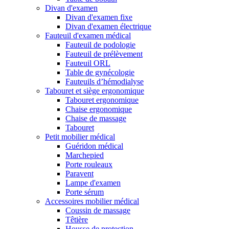
Divan d'examen
Divan d'examen fixe
Divan d'examen électrique
Fauteuil d'examen médical
Fauteuil de podologie
Fauteuil de prélèvement
Fauteuil ORL
Table de gynécologie
Fauteuils d’hémodialyse
Tabouret et siège ergonomique
Tabouret ergonomique
Chaise ergonomique
Chaise de massage
Tabouret
Petit mobilier médical
Guéridon médical
Marchepied
Porte rouleaux
Paravent
Lampe d'examen
Porte sérum
Accessoires mobilier médical
Coussin de massage
Têtière
Housse de protection