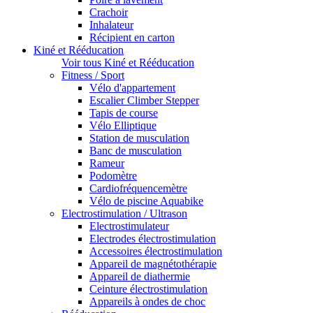
Crachoir
Inhalateur
Récipient en carton
Kiné et Rééducation
Voir tous Kiné et Rééducation
Fitness / Sport
Vélo d'appartement
Escalier Climber Stepper
Tapis de course
Vélo Elliptique
Station de musculation
Banc de musculation
Rameur
Podomètre
Cardiofréquencemètre
Vélo de piscine Aquabike
Electrostimulation / Ultrason
Electrostimulateur
Electrodes électrostimulation
Accessoires électrostimulation
Appareil de magnétothérapie
Appareil de diathermie
Ceinture électrostimulation
Appareils à ondes de choc