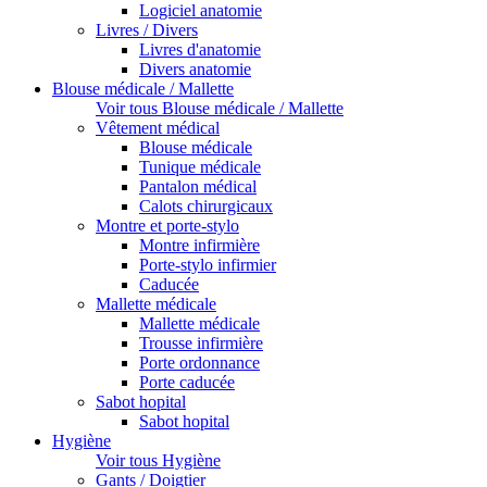
Logiciel anatomie
Livres / Divers
Livres d'anatomie
Divers anatomie
Blouse médicale / Mallette
Voir tous Blouse médicale / Mallette
Vêtement médical
Blouse médicale
Tunique médicale
Pantalon médical
Calots chirurgicaux
Montre et porte-stylo
Montre infirmière
Porte-stylo infirmier
Caducée
Mallette médicale
Mallette médicale
Trousse infirmière
Porte ordonnance
Porte caducée
Sabot hopital
Sabot hopital
Hygiène
Voir tous Hygiène
Gants / Doigtier