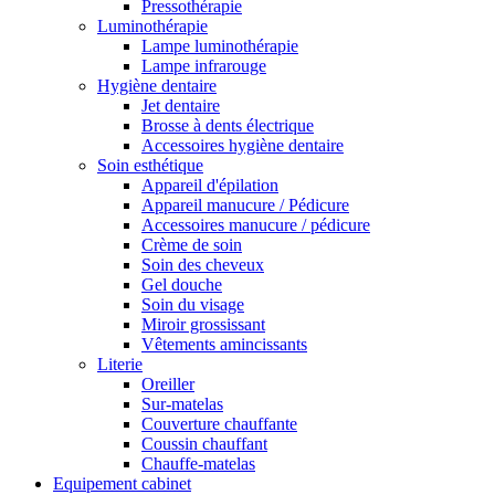
Pressothérapie
Luminothérapie
Lampe luminothérapie
Lampe infrarouge
Hygiène dentaire
Jet dentaire
Brosse à dents électrique
Accessoires hygiène dentaire
Soin esthétique
Appareil d'épilation
Appareil manucure / Pédicure
Accessoires manucure / pédicure
Crème de soin
Soin des cheveux
Gel douche
Soin du visage
Miroir grossissant
Vêtements amincissants
Literie
Oreiller
Sur-matelas
Couverture chauffante
Coussin chauffant
Chauffe-matelas
Equipement cabinet