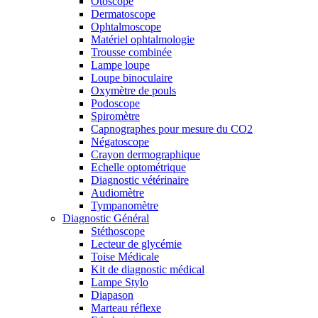
Otoscope
Dermatoscope
Ophtalmoscope
Matériel ophtalmologie
Trousse combinée
Lampe loupe
Loupe binoculaire
Oxymètre de pouls
Podoscope
Spiromètre
Capnographes pour mesure du CO2
Négatoscope
Crayon dermographique
Echelle optométrique
Diagnostic vétérinaire
Audiomètre
Tympanomètre
Diagnostic Général
Stéthoscope
Lecteur de glycémie
Toise Médicale
Kit de diagnostic médical
Lampe Stylo
Diapason
Marteau réflexe