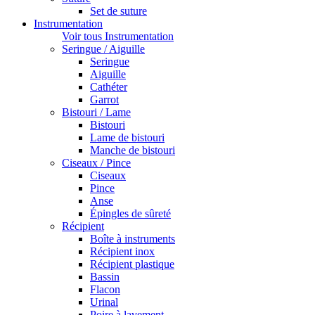
Set de suture
Instrumentation
Voir tous Instrumentation
Seringue / Aiguille
Seringue
Aiguille
Cathéter
Garrot
Bistouri / Lame
Bistouri
Lame de bistouri
Manche de bistouri
Ciseaux / Pince
Ciseaux
Pince
Anse
Épingles de sûreté
Récipient
Boîte à instruments
Récipient inox
Récipient plastique
Bassin
Flacon
Urinal
Poire à lavement