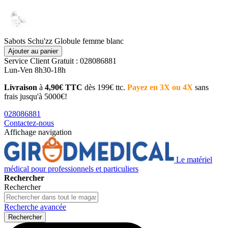
Sabots Schu'zz Globule femme blanc
Ajouter au panier
Service Client
Gratuit : 028086881
Lun-Ven 8h30-18h
Livraison
à
4,90€ TTC
dès 199€ ttc.
Payez en 3X ou 4X
sans
frais jusqu'à 5000€!
028086881
Contactez-nous
Affichage navigation
Le matériel
médical pour professionnels et particuliers
Rechercher
Rechercher
Recherche avancée
Rechercher