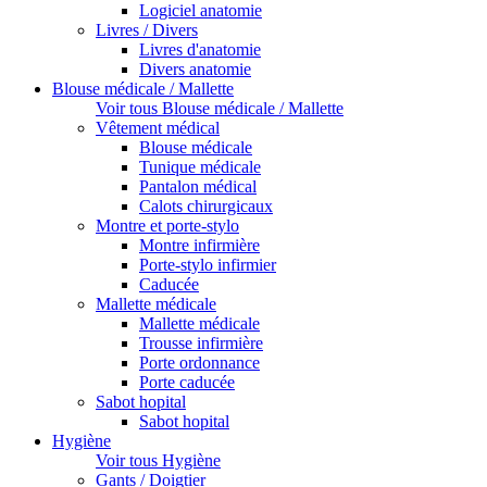
Logiciel anatomie
Livres / Divers
Livres d'anatomie
Divers anatomie
Blouse médicale / Mallette
Voir tous Blouse médicale / Mallette
Vêtement médical
Blouse médicale
Tunique médicale
Pantalon médical
Calots chirurgicaux
Montre et porte-stylo
Montre infirmière
Porte-stylo infirmier
Caducée
Mallette médicale
Mallette médicale
Trousse infirmière
Porte ordonnance
Porte caducée
Sabot hopital
Sabot hopital
Hygiène
Voir tous Hygiène
Gants / Doigtier