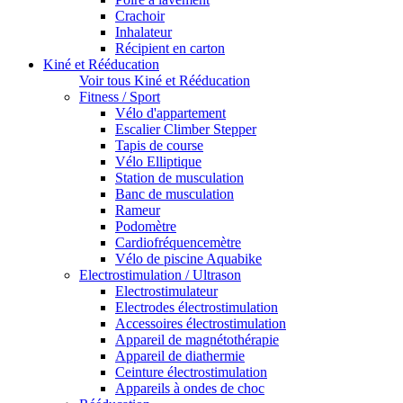
Crachoir
Inhalateur
Récipient en carton
Kiné et Rééducation
Voir tous Kiné et Rééducation
Fitness / Sport
Vélo d'appartement
Escalier Climber Stepper
Tapis de course
Vélo Elliptique
Station de musculation
Banc de musculation
Rameur
Podomètre
Cardiofréquencemètre
Vélo de piscine Aquabike
Electrostimulation / Ultrason
Electrostimulateur
Electrodes électrostimulation
Accessoires électrostimulation
Appareil de magnétothérapie
Appareil de diathermie
Ceinture électrostimulation
Appareils à ondes de choc