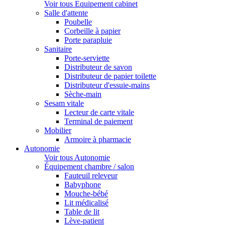
Voir tous Equipement cabinet
Salle d'attente
Poubelle
Corbeille à papier
Porte parapluie
Sanitaire
Porte-serviette
Distributeur de savon
Distributeur de papier toilette
Distributeur d'essuie-mains
Sèche-main
Sesam vitale
Lecteur de carte vitale
Terminal de paiement
Mobilier
Armoire à pharmacie
Autonomie
Voir tous Autonomie
Équipement chambre / salon
Fauteuil releveur
Babyphone
Mouche-bébé
Lit médicalisé
Table de lit
Lève-patient