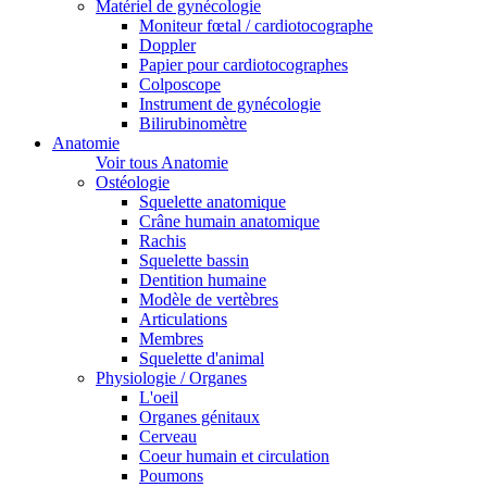
Matériel de gynécologie
Moniteur fœtal / cardiotocographe
Doppler
Papier pour cardiotocographes
Colposcope
Instrument de gynécologie
Bilirubinomètre
Anatomie
Voir tous Anatomie
Ostéologie
Squelette anatomique
Crâne humain anatomique
Rachis
Squelette bassin
Dentition humaine
Modèle de vertèbres
Articulations
Membres
Squelette d'animal
Physiologie / Organes
L'oeil
Organes génitaux
Cerveau
Coeur humain et circulation
Poumons