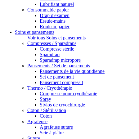
Lubrifiant naturel
Consommable papier
Drap d'examen
Essuie-mains
Rouleau papier
Soins et pansements
Voir tous Soins et pansements
Compresses / Sparadraps
Compresse stérile
Sparadrap
Sparadrap micropore
Pansements / Set de pansements
Pansements de la vie quotidienne
Set de pansement
Pansement compressif
Thermo / Cryothérapie
Compresse pour cryothérapie
Spray
Stylos de cryochirurgie
Coton / Stérilisation
Coton
Agrafeuse
Agrafeuse suture
Scie à plâtre
Suture