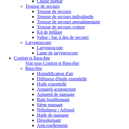
Chaise portoir
Trousse de secours
Trousse de secours
Trousse de secours individuelle
Trousse de secours agroalimentaire
Trousse de secours voiture
Kit de brûlure
Valise / Sac à dos de secours
Laryngoscope
Laryngoscope
Lame de laryngoscope
Confort et Bien-être
Voir tous Confort et Bien-être
Bien-être
Humidificateur d'air
Diffuseur d'huile essentielle
Huile essentielle
Appareil acupuncture
Appareil de massage
Bain bouillonnant
Siège massant
Nébuliseur / Aérosol
Huile de massage
Désodorisant
Anti-ronflements