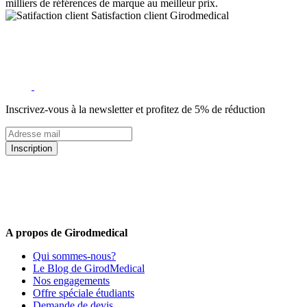
milliers de références de marque au meilleur prix.
Satisfaction client Girodmedical
Inscrivez-vous à la newsletter et profitez de 5% de réduction
Inscription
5% de remise valable sur votre prochaine commande de matériel
médical !
Offres promotionnelles, nouveautés, dernières tendances : soyez les
premiers informés !
A propos de Girodmedical
Qui sommes-nous?
Le Blog de GirodMedical
Nos engagements
Offre spéciale étudiants
Demande de devis