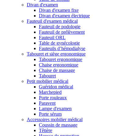
Divan d'examen
Divan d'examen fixe
Divan d'examen électrique
Fauteuil d'examen médical
Fauteuil de podologie
Fauteuil de prélèvement
Fauteuil ORL
Table de gynécologie
Fauteuils d’hémodialyse
Tabouret et siège ergonomique
Tabouret ergonomique
Chaise ergonomique
Chaise de massage
Tabouret
Petit mobilier médical
Guéridon médical
Marchepied
Porte rouleaux
Paravent
Lampe d'examen
Porte sérum
Accessoires mobilier médical
Coussin de massage
Têtière
Housse de protection