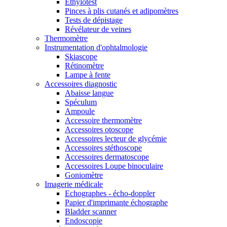
Ethylotest
Pinces à plis cutanés et adipomètres
Tests de dépistage
Révélateur de veines
Thermomètre
Instrumentation d'ophtalmologie
Skiascope
Rétinomètre
Lampe à fente
Accessoires diagnostic
Abaisse langue
Spéculum
Ampoule
Accessoire thermomètre
Accessoires otoscope
Accessoires lecteur de glycémie
Accessoires stéthoscope
Accessoires dermatoscope
Accessoires Loupe binoculaire
Goniomètre
Imagerie médicale
Echographes - écho-doppler
Papier d'imprimante échographe
Bladder scanner
Endoscopie