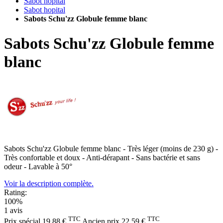
Sabot hopital
Sabot hopital
Sabots Schu'zz Globule femme blanc
Sabots Schu'zz Globule femme
blanc
Sabots Schu'zz Globule femme blanc - Très léger (moins de 230 g) -
Très confortable et doux - Anti-dérapant - Sans bactérie et sans
odeur - Lavable à 50°
Voir la description complète.
Rating:
100%
1
avis
TTC
TTC
Prix spécial
19,88 €
Ancien prix
22,59 €