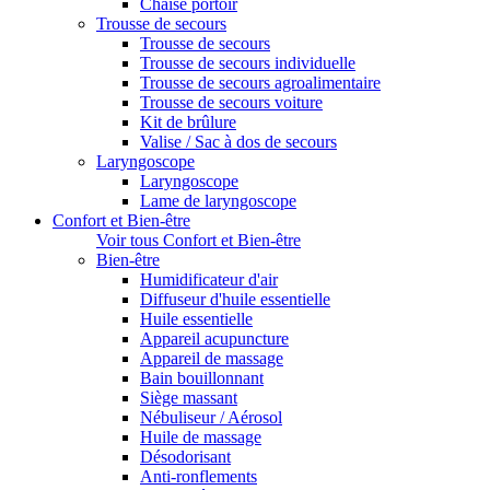
Chaise portoir
Trousse de secours
Trousse de secours
Trousse de secours individuelle
Trousse de secours agroalimentaire
Trousse de secours voiture
Kit de brûlure
Valise / Sac à dos de secours
Laryngoscope
Laryngoscope
Lame de laryngoscope
Confort et Bien-être
Voir tous Confort et Bien-être
Bien-être
Humidificateur d'air
Diffuseur d'huile essentielle
Huile essentielle
Appareil acupuncture
Appareil de massage
Bain bouillonnant
Siège massant
Nébuliseur / Aérosol
Huile de massage
Désodorisant
Anti-ronflements