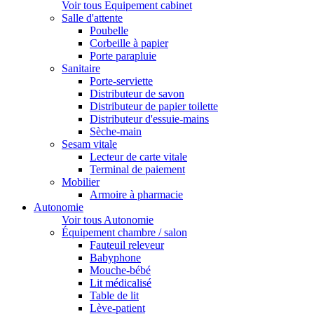
Voir tous Equipement cabinet
Salle d'attente
Poubelle
Corbeille à papier
Porte parapluie
Sanitaire
Porte-serviette
Distributeur de savon
Distributeur de papier toilette
Distributeur d'essuie-mains
Sèche-main
Sesam vitale
Lecteur de carte vitale
Terminal de paiement
Mobilier
Armoire à pharmacie
Autonomie
Voir tous Autonomie
Équipement chambre / salon
Fauteuil releveur
Babyphone
Mouche-bébé
Lit médicalisé
Table de lit
Lève-patient