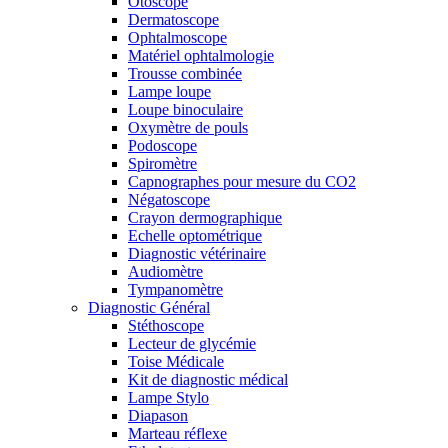
Otoscope
Dermatoscope
Ophtalmoscope
Matériel ophtalmologie
Trousse combinée
Lampe loupe
Loupe binoculaire
Oxymètre de pouls
Podoscope
Spiromètre
Capnographes pour mesure du CO2
Négatoscope
Crayon dermographique
Echelle optométrique
Diagnostic vétérinaire
Audiomètre
Tympanomètre
Diagnostic Général
Stéthoscope
Lecteur de glycémie
Toise Médicale
Kit de diagnostic médical
Lampe Stylo
Diapason
Marteau réflexe