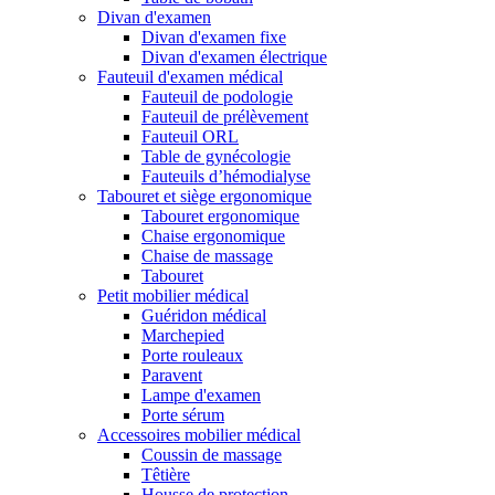
Divan d'examen
Divan d'examen fixe
Divan d'examen électrique
Fauteuil d'examen médical
Fauteuil de podologie
Fauteuil de prélèvement
Fauteuil ORL
Table de gynécologie
Fauteuils d’hémodialyse
Tabouret et siège ergonomique
Tabouret ergonomique
Chaise ergonomique
Chaise de massage
Tabouret
Petit mobilier médical
Guéridon médical
Marchepied
Porte rouleaux
Paravent
Lampe d'examen
Porte sérum
Accessoires mobilier médical
Coussin de massage
Têtière
Housse de protection