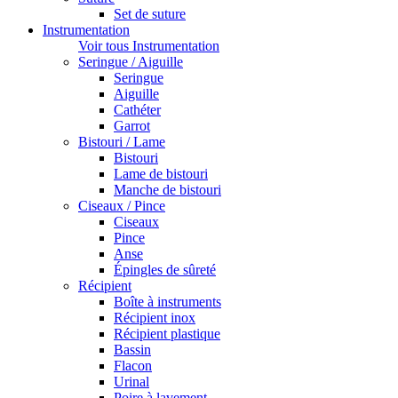
Set de suture
Instrumentation
Voir tous Instrumentation
Seringue / Aiguille
Seringue
Aiguille
Cathéter
Garrot
Bistouri / Lame
Bistouri
Lame de bistouri
Manche de bistouri
Ciseaux / Pince
Ciseaux
Pince
Anse
Épingles de sûreté
Récipient
Boîte à instruments
Récipient inox
Récipient plastique
Bassin
Flacon
Urinal
Poire à lavement