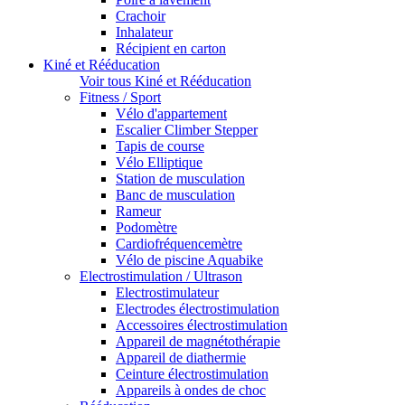
Crachoir
Inhalateur
Récipient en carton
Kiné et Rééducation
Voir tous Kiné et Rééducation
Fitness / Sport
Vélo d'appartement
Escalier Climber Stepper
Tapis de course
Vélo Elliptique
Station de musculation
Banc de musculation
Rameur
Podomètre
Cardiofréquencemètre
Vélo de piscine Aquabike
Electrostimulation / Ultrason
Electrostimulateur
Electrodes électrostimulation
Accessoires électrostimulation
Appareil de magnétothérapie
Appareil de diathermie
Ceinture électrostimulation
Appareils à ondes de choc