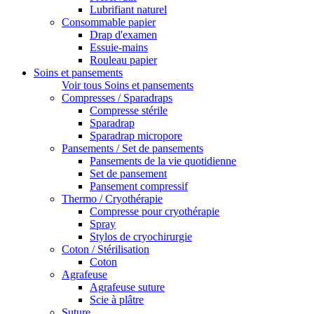
Lubrifiant naturel
Consommable papier
Drap d'examen
Essuie-mains
Rouleau papier
Soins et pansements
Voir tous Soins et pansements
Compresses / Sparadraps
Compresse stérile
Sparadrap
Sparadrap micropore
Pansements / Set de pansements
Pansements de la vie quotidienne
Set de pansement
Pansement compressif
Thermo / Cryothérapie
Compresse pour cryothérapie
Spray
Stylos de cryochirurgie
Coton / Stérilisation
Coton
Agrafeuse
Agrafeuse suture
Scie à plâtre
Suture