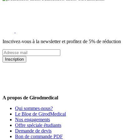
Inscrivez-vous à la newsletter et profitez de 5% de réduction
Inscription
5% de remise valable sur votre prochaine commande de matériel
médical !
Offres promotionnelles, nouveautés, dernières tendances : soyez les
premiers informés !
A propos de Girodmedical
Qui sommes-nous?
Le Blog de GirodMedical
Nos engagements
Offre spéciale étudiants
Demande de devis
Bon de commande PDF