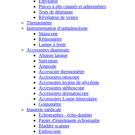
Ethylotest
Pinces à plis cutanés et adipomètres
Tests de dépistage
Révélateur de veines
Thermomètre
Instrumentation d'ophtalmologie
Skiascope
Rétinomètre
Lampe à fente
Accessoires diagnostic
Abaisse langue
Spéculum
Ampoule
Accessoire thermomètre
Accessoires otoscope
Accessoires lecteur de glycémie
Accessoires stéthoscope
Accessoires dermatoscope
Accessoires Loupe binoculaire
Goniomètre
Imagerie médicale
Echographes - écho-doppler
Papier d'imprimante échographe
Bladder scanner
Endoscopie