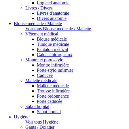
Logiciel anatomie
Livres / Divers
Livres d'anatomie
Divers anatomie
Blouse médicale / Mallette
Voir tous Blouse médicale / Mallette
Vêtement médical
Blouse médicale
Tunique médicale
Pantalon médical
Calots chirurgicaux
Montre et porte-stylo
Montre infirmière
Porte-stylo infirmier
Caducée
Mallette médicale
Mallette médicale
Trousse infirmière
Porte ordonnance
Porte caducée
Sabot hopital
Sabot hopital
Hygiène
Voir tous Hygiène
Gants / Doigtier