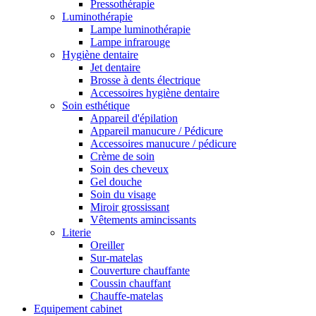
Pressothérapie
Luminothérapie
Lampe luminothérapie
Lampe infrarouge
Hygiène dentaire
Jet dentaire
Brosse à dents électrique
Accessoires hygiène dentaire
Soin esthétique
Appareil d'épilation
Appareil manucure / Pédicure
Accessoires manucure / pédicure
Crème de soin
Soin des cheveux
Gel douche
Soin du visage
Miroir grossissant
Vêtements amincissants
Literie
Oreiller
Sur-matelas
Couverture chauffante
Coussin chauffant
Chauffe-matelas
Equipement cabinet