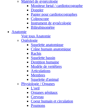
Matériel de gynécologie
Moniteur fœtal / cardiotocographe
Doppler
Papier pour cardiotocographes
Colposcope
Instrument de gynécologie
Bilirubinomètre
Anatomie
Voir tous Anatomie
Ostéologie
Squelette anatomique
Crâne humain anatomique
Rachis
Squelette bassin
Dentition humaine
Modèle de vertèbres
Articulations
Membres
Squelette d'animal
Physiologie / Organes
L'oeil
Organes génitaux
Cerveau
Coeur humain et circulation
Poumons