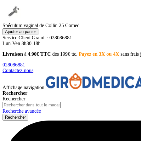
Spéculum vaginal de Collin 25 Comed
Ajouter au panier
Service Client
Gratuit : 028086881
Lun-Ven 8h30-18h
Livraison
à
4,90€ TTC
dès 199€ ttc.
Payez en 3X ou 4X
sans frais
028086881
Contactez-nous
Affichage navigation
Rechercher
Rechercher
Recherche avancée
Rechercher