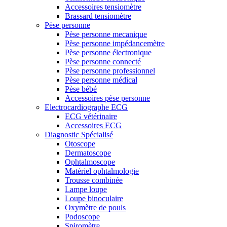
Accessoires tensiomètre
Brassard tensiomètre
Pèse personne
Pèse personne mecanique
Pèse personne impédancemètre
Pèse personne électronique
Pèse personne connecté
Pèse personne professionnel
Pèse personne médical
Pèse bébé
Accessoires pèse personne
Electrocardiographe ECG
ECG vétérinaire
Accessoires ECG
Diagnostic Spécialisé
Otoscope
Dermatoscope
Ophtalmoscope
Matériel ophtalmologie
Trousse combinée
Lampe loupe
Loupe binoculaire
Oxymètre de pouls
Podoscope
Spiromètre