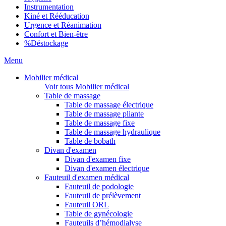
Instrumentation
Kiné et Rééducation
Urgence et Réanimation
Confort et Bien-être
%
Déstockage
Menu
Mobilier médical
Voir tous Mobilier médical
Table de massage
Table de massage électrique
Table de massage pliante
Table de massage fixe
Table de massage hydraulique
Table de bobath
Divan d'examen
Divan d'examen fixe
Divan d'examen électrique
Fauteuil d'examen médical
Fauteuil de podologie
Fauteuil de prélèvement
Fauteuil ORL
Table de gynécologie
Fauteuils d’hémodialyse