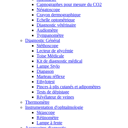
Capnographes pour mesure du CO2
Négatoscope
Crayon dermographique
Echelle optométrique
Diagnostic vétérinaire
Audiomètre
Tympanomètre
Diagnostic Général
Stéthoscope
Lecteur de glycémie
Toise Médicale
Kit de diagnostic médical
Lampe Stylo
Diapason
Marteau réflexe
Ethylotest
Pinces à plis cutanés et adipomètres
Tests de dépistage
Révélateur de veines
Thermomètre
Instrumentation d'ophtalmologie
Skiascope
Rétinomètre
Lampe à fente
Accessoires diagnostic