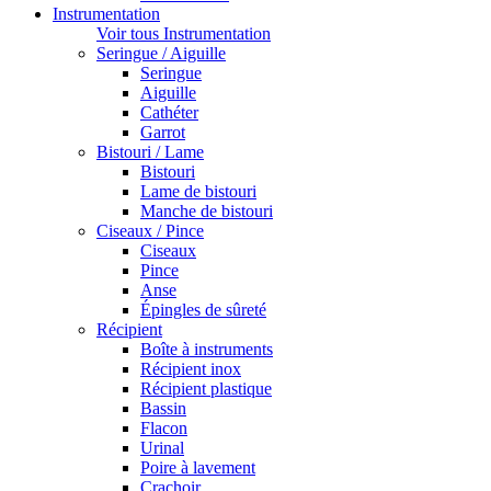
Instrumentation
Voir tous Instrumentation
Seringue / Aiguille
Seringue
Aiguille
Cathéter
Garrot
Bistouri / Lame
Bistouri
Lame de bistouri
Manche de bistouri
Ciseaux / Pince
Ciseaux
Pince
Anse
Épingles de sûreté
Récipient
Boîte à instruments
Récipient inox
Récipient plastique
Bassin
Flacon
Urinal
Poire à lavement
Crachoir