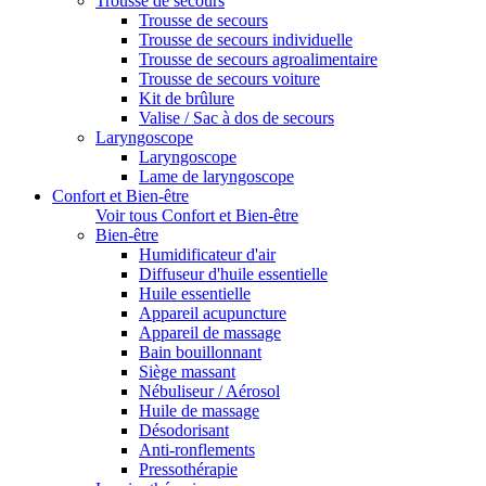
Trousse de secours
Trousse de secours
Trousse de secours individuelle
Trousse de secours agroalimentaire
Trousse de secours voiture
Kit de brûlure
Valise / Sac à dos de secours
Laryngoscope
Laryngoscope
Lame de laryngoscope
Confort et Bien-être
Voir tous Confort et Bien-être
Bien-être
Humidificateur d'air
Diffuseur d'huile essentielle
Huile essentielle
Appareil acupuncture
Appareil de massage
Bain bouillonnant
Siège massant
Nébuliseur / Aérosol
Huile de massage
Désodorisant
Anti-ronflements
Pressothérapie