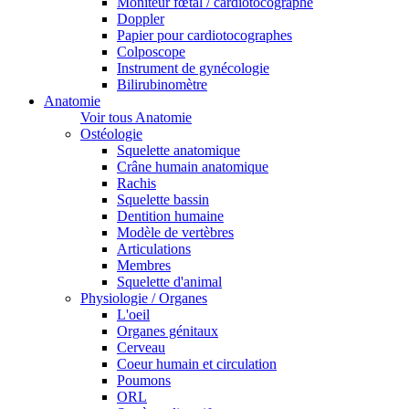
Moniteur fœtal / cardiotocographe
Doppler
Papier pour cardiotocographes
Colposcope
Instrument de gynécologie
Bilirubinomètre
Anatomie
Voir tous Anatomie
Ostéologie
Squelette anatomique
Crâne humain anatomique
Rachis
Squelette bassin
Dentition humaine
Modèle de vertèbres
Articulations
Membres
Squelette d'animal
Physiologie / Organes
L'oeil
Organes génitaux
Cerveau
Coeur humain et circulation
Poumons
ORL