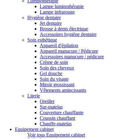
Luminothérapie
Lampe luminothérapie
Lampe infrarouge
Hygiène dentaire
Jet dentaire
Brosse à dents électrique
Accessoires hygiène dentaire
Soin esthétique
Appareil d'épilation
Appareil manucure / Pédicure
Accessoires manucure / pédicure
Crème de soin
Soin des cheveux
Gel douche
Soin du visage
Miroir grossissant
Vêtements amincissants
Literie
Oreiller
Sur-matelas
Couverture chauffante
Coussin chauffant
Chauffe-matelas
Equipement cabinet
Voir tous Equipement cabinet