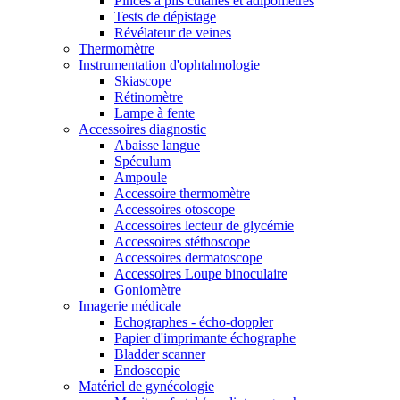
Pinces à plis cutanés et adipomètres
Tests de dépistage
Révélateur de veines
Thermomètre
Instrumentation d'ophtalmologie
Skiascope
Rétinomètre
Lampe à fente
Accessoires diagnostic
Abaisse langue
Spéculum
Ampoule
Accessoire thermomètre
Accessoires otoscope
Accessoires lecteur de glycémie
Accessoires stéthoscope
Accessoires dermatoscope
Accessoires Loupe binoculaire
Goniomètre
Imagerie médicale
Echographes - écho-doppler
Papier d'imprimante échographe
Bladder scanner
Endoscopie
Matériel de gynécologie