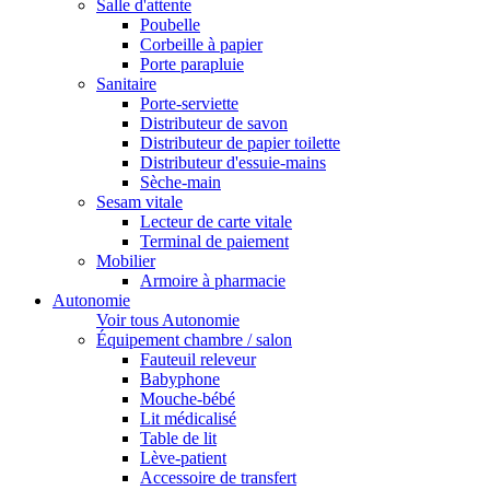
Salle d'attente
Poubelle
Corbeille à papier
Porte parapluie
Sanitaire
Porte-serviette
Distributeur de savon
Distributeur de papier toilette
Distributeur d'essuie-mains
Sèche-main
Sesam vitale
Lecteur de carte vitale
Terminal de paiement
Mobilier
Armoire à pharmacie
Autonomie
Voir tous Autonomie
Équipement chambre / salon
Fauteuil releveur
Babyphone
Mouche-bébé
Lit médicalisé
Table de lit
Lève-patient
Accessoire de transfert