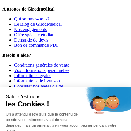
A propos de Girodmedical
Qui sommes-nous?
Le Blog de GirodMedical
Nos engagements
Offre spéciale étudiants
Demande de devis
Bon de commande PDF
Besoin d'aide?
Conditions générales de vente
Vos informations personnelles
Informations légales
Informations de livraison
Consulter nos pages d'aide
Informations de paiement
Salut c'est nous...
Girodmedical est également présent dans 23 pays
les Cookies !
© 2026 Girodmedical. Tous droits réservés.
On a attendu d'être sûrs que le contenu de
ce site vous intéresse avant de vous
déranger, mais on aimerait bien vous accompagner pendant votre
Paiement 100 % sécurisé !
visite...