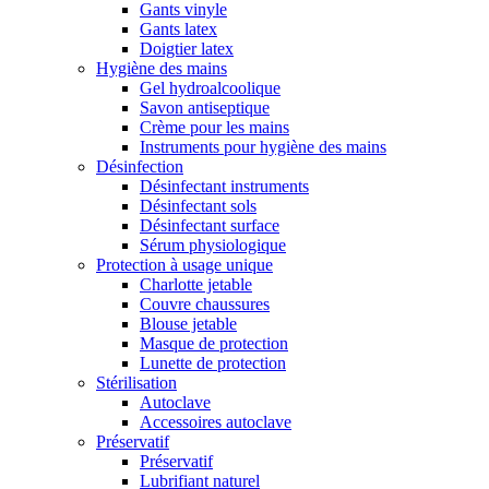
Gants vinyle
Gants latex
Doigtier latex
Hygiène des mains
Gel hydroalcoolique
Savon antiseptique
Crème pour les mains
Instruments pour hygiène des mains
Désinfection
Désinfectant instruments
Désinfectant sols
Désinfectant surface
Sérum physiologique
Protection à usage unique
Charlotte jetable
Couvre chaussures
Blouse jetable
Masque de protection
Lunette de protection
Stérilisation
Autoclave
Accessoires autoclave
Préservatif
Préservatif
Lubrifiant naturel