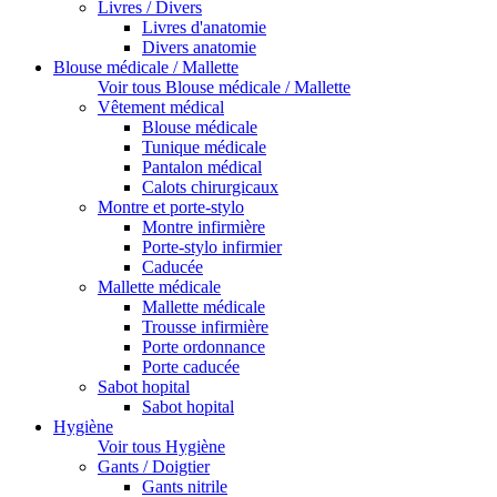
Livres / Divers
Livres d'anatomie
Divers anatomie
Blouse médicale / Mallette
Voir tous Blouse médicale / Mallette
Vêtement médical
Blouse médicale
Tunique médicale
Pantalon médical
Calots chirurgicaux
Montre et porte-stylo
Montre infirmière
Porte-stylo infirmier
Caducée
Mallette médicale
Mallette médicale
Trousse infirmière
Porte ordonnance
Porte caducée
Sabot hopital
Sabot hopital
Hygiène
Voir tous Hygiène
Gants / Doigtier
Gants nitrile