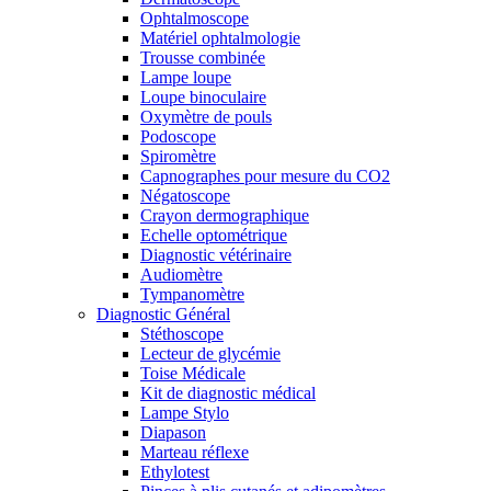
Ophtalmoscope
Matériel ophtalmologie
Trousse combinée
Lampe loupe
Loupe binoculaire
Oxymètre de pouls
Podoscope
Spiromètre
Capnographes pour mesure du CO2
Négatoscope
Crayon dermographique
Echelle optométrique
Diagnostic vétérinaire
Audiomètre
Tympanomètre
Diagnostic Général
Stéthoscope
Lecteur de glycémie
Toise Médicale
Kit de diagnostic médical
Lampe Stylo
Diapason
Marteau réflexe
Ethylotest