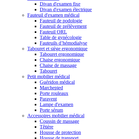
Divan d'examen fixe
Divan d'examen électrique
Fauteuil d'examen médical
Fauteuil de podologie
Fauteuil de prélèvement
Fauteuil ORL
Table de gynécologie
Fauteuils d’hémodialyse
Tabouret et siège ergonomique
Tabouret ergonomique
Chaise ergonomique
Chaise de massage
Tabouret
Petit mobilier médical
Guéridon médical
Marchepied
Porte rouleaux
Paravent
Lampe d'examen
Porte sérum
Accessoires mobilier médical
Coussin de massage
Têtière
Housse de protection
Housse de transport