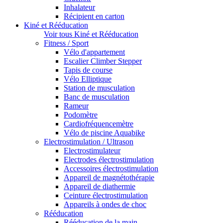
Inhalateur
Récipient en carton
Kiné et Rééducation
Voir tous Kiné et Rééducation
Fitness / Sport
Vélo d'appartement
Escalier Climber Stepper
Tapis de course
Vélo Elliptique
Station de musculation
Banc de musculation
Rameur
Podomètre
Cardiofréquencemètre
Vélo de piscine Aquabike
Electrostimulation / Ultrason
Electrostimulateur
Electrodes électrostimulation
Accessoires électrostimulation
Appareil de magnétothérapie
Appareil de diathermie
Ceinture électrostimulation
Appareils à ondes de choc
Rééducation
Rééducation de la main