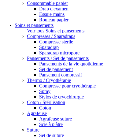
Consommable papier
Drap d'examen
Essuie-mains
Rouleau papier
Soins et pansements
Voir tous Soins et pansements
Compresses / Sparadraps
Compresse stérile
Sparadrap
Sparadrap micropore
Pansements / Set de pansements
Pansements de la vie quotidienne
Set de pansement
Pansement compressif
Thermo / Cryothérapie
Compresse pour cryothérapie
Spray
Stylos de cryochirurgie
Coton / Stérilisation
Coton
Agrafeuse
Agrafeuse suture
Scie à plâtre
Suture
Set de suture