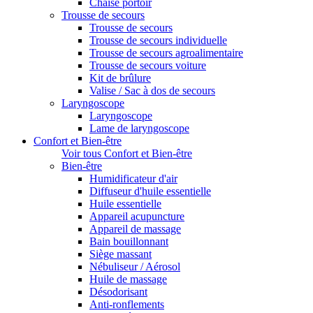
Chaise portoir
Trousse de secours
Trousse de secours
Trousse de secours individuelle
Trousse de secours agroalimentaire
Trousse de secours voiture
Kit de brûlure
Valise / Sac à dos de secours
Laryngoscope
Laryngoscope
Lame de laryngoscope
Confort et Bien-être
Voir tous Confort et Bien-être
Bien-être
Humidificateur d'air
Diffuseur d'huile essentielle
Huile essentielle
Appareil acupuncture
Appareil de massage
Bain bouillonnant
Siège massant
Nébuliseur / Aérosol
Huile de massage
Désodorisant
Anti-ronflements