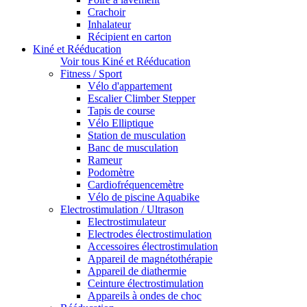
Crachoir
Inhalateur
Récipient en carton
Kiné et Rééducation
Voir tous Kiné et Rééducation
Fitness / Sport
Vélo d'appartement
Escalier Climber Stepper
Tapis de course
Vélo Elliptique
Station de musculation
Banc de musculation
Rameur
Podomètre
Cardiofréquencemètre
Vélo de piscine Aquabike
Electrostimulation / Ultrason
Electrostimulateur
Electrodes électrostimulation
Accessoires électrostimulation
Appareil de magnétothérapie
Appareil de diathermie
Ceinture électrostimulation
Appareils à ondes de choc