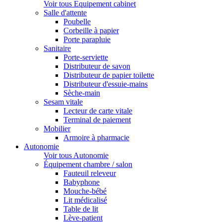
Voir tous Equipement cabinet
Salle d'attente
Poubelle
Corbeille à papier
Porte parapluie
Sanitaire
Porte-serviette
Distributeur de savon
Distributeur de papier toilette
Distributeur d'essuie-mains
Sèche-main
Sesam vitale
Lecteur de carte vitale
Terminal de paiement
Mobilier
Armoire à pharmacie
Autonomie
Voir tous Autonomie
Équipement chambre / salon
Fauteuil releveur
Babyphone
Mouche-bébé
Lit médicalisé
Table de lit
Lève-patient