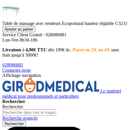
Table de massage avec tendeurs Ecopostural hauteur réglable C3211
Ajouter au panier
Service Client
Gratuit : 028086881
Lun-Ven 8h30-18h
Livraison
à
4,90€ TTC
dès 199€ ttc.
Payez en 3X ou 4X
sans
frais jusqu'à 5000€!
028086881
Contactez-nous
Affichage navigation
Le matériel
médical pour professionnels et particuliers
Rechercher
Rechercher
Recherche avancée
Rechercher