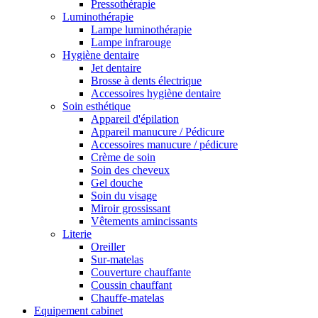
Pressothérapie
Luminothérapie
Lampe luminothérapie
Lampe infrarouge
Hygiène dentaire
Jet dentaire
Brosse à dents électrique
Accessoires hygiène dentaire
Soin esthétique
Appareil d'épilation
Appareil manucure / Pédicure
Accessoires manucure / pédicure
Crème de soin
Soin des cheveux
Gel douche
Soin du visage
Miroir grossissant
Vêtements amincissants
Literie
Oreiller
Sur-matelas
Couverture chauffante
Coussin chauffant
Chauffe-matelas
Equipement cabinet