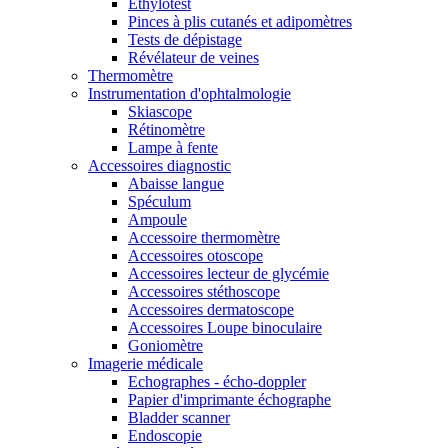
Ethylotest
Pinces à plis cutanés et adipomètres
Tests de dépistage
Révélateur de veines
Thermomètre
Instrumentation d'ophtalmologie
Skiascope
Rétinomètre
Lampe à fente
Accessoires diagnostic
Abaisse langue
Spéculum
Ampoule
Accessoire thermomètre
Accessoires otoscope
Accessoires lecteur de glycémie
Accessoires stéthoscope
Accessoires dermatoscope
Accessoires Loupe binoculaire
Goniomètre
Imagerie médicale
Echographes - écho-doppler
Papier d'imprimante échographe
Bladder scanner
Endoscopie