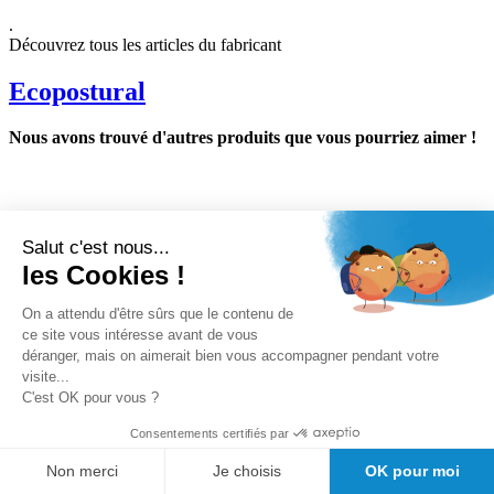
.
Découvrez tous les articles du fabricant
Ecopostural
Nous avons trouvé d'autres produits que vous pourriez aimer !
Nos avantages clients
Conseil avant vente
Salut c'est nous...
Meilleurs prix du web
les Cookies !
Expedition sous 24/48h
Des
On a attendu d'être sûrs que le contenu de
milliers de références de marque au meilleur prix.
ce site vous intéresse avant de vous
Satisfaction client Girodmedical
déranger, mais on aimerait bien vous accompagner pendant votre
visite...
C'est OK pour vous ?
Consentements certifiés par
Non merci
Je choisis
OK pour moi
Inscrivez-vous à la newsletter et profitez de 5% de réduction