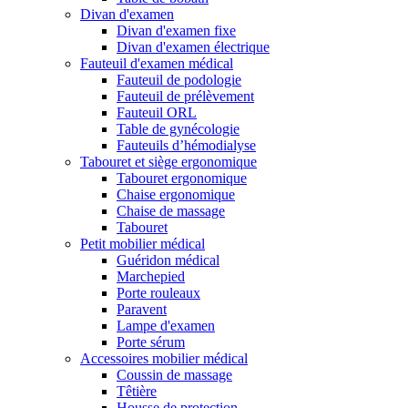
Divan d'examen
Divan d'examen fixe
Divan d'examen électrique
Fauteuil d'examen médical
Fauteuil de podologie
Fauteuil de prélèvement
Fauteuil ORL
Table de gynécologie
Fauteuils d’hémodialyse
Tabouret et siège ergonomique
Tabouret ergonomique
Chaise ergonomique
Chaise de massage
Tabouret
Petit mobilier médical
Guéridon médical
Marchepied
Porte rouleaux
Paravent
Lampe d'examen
Porte sérum
Accessoires mobilier médical
Coussin de massage
Têtière
Housse de protection