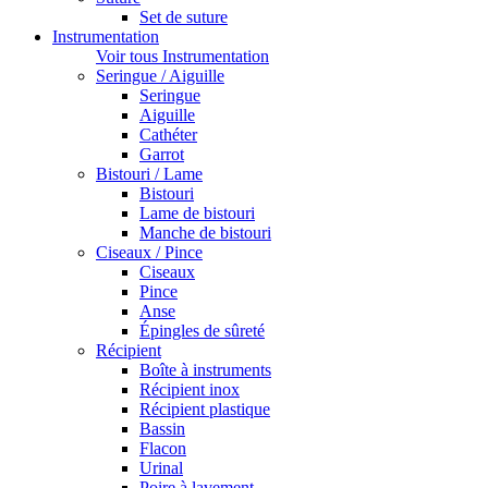
Set de suture
Instrumentation
Voir tous Instrumentation
Seringue / Aiguille
Seringue
Aiguille
Cathéter
Garrot
Bistouri / Lame
Bistouri
Lame de bistouri
Manche de bistouri
Ciseaux / Pince
Ciseaux
Pince
Anse
Épingles de sûreté
Récipient
Boîte à instruments
Récipient inox
Récipient plastique
Bassin
Flacon
Urinal
Poire à lavement