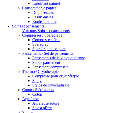
Lubrifiant naturel
Consommable papier
Drap d'examen
Essuie-mains
Rouleau papier
Soins et pansements
Voir tous Soins et pansements
Compresses / Sparadraps
Compresse stérile
Sparadrap
Sparadrap micropore
Pansements / Set de pansements
Pansements de la vie quotidienne
Set de pansement
Pansement compressif
Thermo / Cryothérapie
Compresse pour cryothérapie
Spray
Stylos de cryochirurgie
Coton / Stérilisation
Coton
Agrafeuse
Agrafeuse suture
Scie à plâtre
Suture