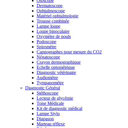
Otoscope
Dermatoscope
Ophtalmoscope
Matériel ophtalmologie
Trousse combinée
Lampe loupe
Loupe binoculaire
Oxymètre de pouls
Podoscope
Spiromètre
Capnographes pour mesure du CO2
Négatoscope
Crayon dermographique
Echelle optométrique
Diagnostic vétérinaire
Audiomètre
Tympanomètre
Diagnostic Général
Stéthoscope
Lecteur de glycémie
Toise Médicale
Kit de diagnostic médical
Lampe Stylo
Diapason
Marteau réflexe