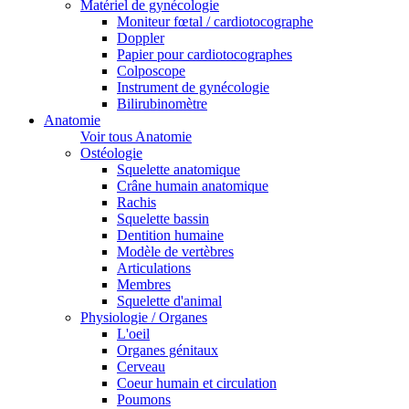
Matériel de gynécologie
Moniteur fœtal / cardiotocographe
Doppler
Papier pour cardiotocographes
Colposcope
Instrument de gynécologie
Bilirubinomètre
Anatomie
Voir tous Anatomie
Ostéologie
Squelette anatomique
Crâne humain anatomique
Rachis
Squelette bassin
Dentition humaine
Modèle de vertèbres
Articulations
Membres
Squelette d'animal
Physiologie / Organes
L'oeil
Organes génitaux
Cerveau
Coeur humain et circulation
Poumons