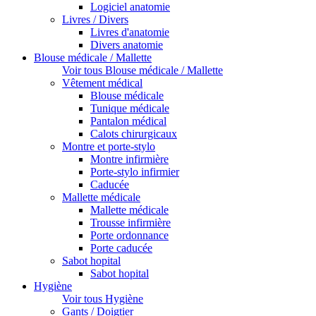
Logiciel anatomie
Livres / Divers
Livres d'anatomie
Divers anatomie
Blouse médicale / Mallette
Voir tous Blouse médicale / Mallette
Vêtement médical
Blouse médicale
Tunique médicale
Pantalon médical
Calots chirurgicaux
Montre et porte-stylo
Montre infirmière
Porte-stylo infirmier
Caducée
Mallette médicale
Mallette médicale
Trousse infirmière
Porte ordonnance
Porte caducée
Sabot hopital
Sabot hopital
Hygiène
Voir tous Hygiène
Gants / Doigtier