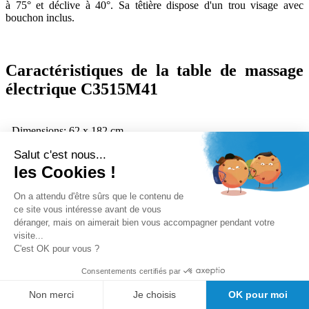
à 75° et déclive à 40°. Sa têtière dispose d'un trou visage avec
bouchon inclus.
Caractéristiques de la table de massage
électrique C3515M41
- Dimensions: 62 x 182 cm
- Variation de la hauteur : 56-87 cm
Salut c'est nous...
- Structure fabriquée en tube d’acier laqué avec peinture blanche
époxy cuite au four à 250º
les Cookies !
- Pieds arrondis, avec roulettes encastrées pour éviter des accrocs,
fabriqués en polypropylène haute résistance.
On a attendu d'être sûrs que le contenu de
- Roulettes escamotables actionnement par pédale. Ces roulettes sont
ce site vous intéresse avant de vous
uniquement pour le déplacement à vide (nettoyage etc.); elles ne
déranger, mais on aimerait bien vous accompagner pendant votre
sont pas faites pour le transport des patients
visite...
- Système de réglage de hauteur par pédale avec moteur
C'est OK pour vous ?
- Réglage des plateaux: Dossier et plateau pieds par pommeau /
poignée
Consentements certifiés par
- T20: Dossier avec cavité visage en forme de goutte et bouchon
- Porte-rouleau rabattable inclus de série
Non merci
Je choisis
OK pour moi
- Sellerie standard: mousse de polyuréthane de 5 cm d´épaisseur et