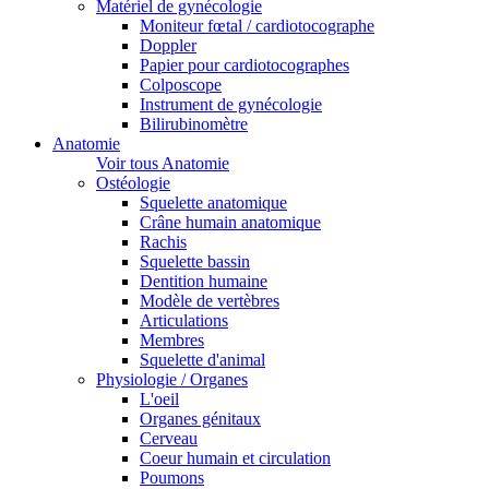
Matériel de gynécologie
Moniteur fœtal / cardiotocographe
Doppler
Papier pour cardiotocographes
Colposcope
Instrument de gynécologie
Bilirubinomètre
Anatomie
Voir tous Anatomie
Ostéologie
Squelette anatomique
Crâne humain anatomique
Rachis
Squelette bassin
Dentition humaine
Modèle de vertèbres
Articulations
Membres
Squelette d'animal
Physiologie / Organes
L'oeil
Organes génitaux
Cerveau
Coeur humain et circulation
Poumons