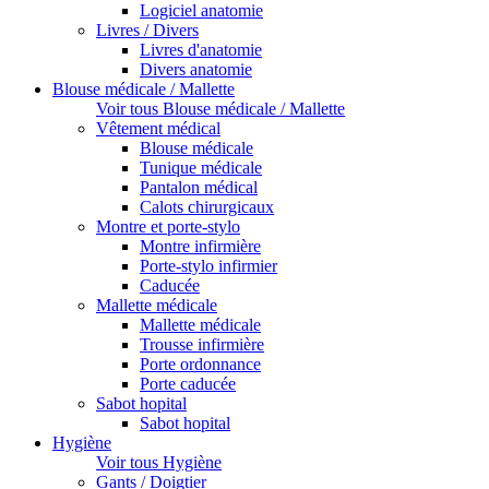
Logiciel anatomie
Livres / Divers
Livres d'anatomie
Divers anatomie
Blouse médicale / Mallette
Voir tous Blouse médicale / Mallette
Vêtement médical
Blouse médicale
Tunique médicale
Pantalon médical
Calots chirurgicaux
Montre et porte-stylo
Montre infirmière
Porte-stylo infirmier
Caducée
Mallette médicale
Mallette médicale
Trousse infirmière
Porte ordonnance
Porte caducée
Sabot hopital
Sabot hopital
Hygiène
Voir tous Hygiène
Gants / Doigtier