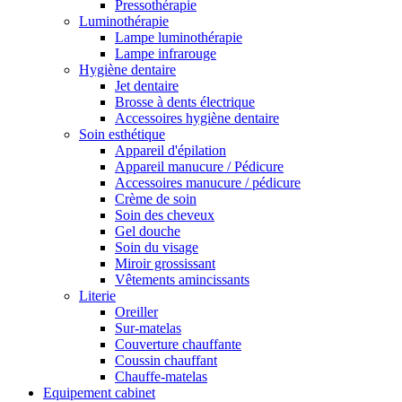
Pressothérapie
Luminothérapie
Lampe luminothérapie
Lampe infrarouge
Hygiène dentaire
Jet dentaire
Brosse à dents électrique
Accessoires hygiène dentaire
Soin esthétique
Appareil d'épilation
Appareil manucure / Pédicure
Accessoires manucure / pédicure
Crème de soin
Soin des cheveux
Gel douche
Soin du visage
Miroir grossissant
Vêtements amincissants
Literie
Oreiller
Sur-matelas
Couverture chauffante
Coussin chauffant
Chauffe-matelas
Equipement cabinet