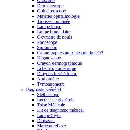
Otoscope
Dermatoscope
Ophtalmoscope
Matériel ophtalmologie
Trousse combinée
Lampe loupe
Loupe binoculaire
Oxymètre de pouls
Podoscope
Spiromètre
Capnographes pour mesure du CO2
Négatoscope
Crayon dermographique
Echelle optométrique
Diagnostic vétérinaire
Audiomètre
Tympanomètre
Diagnostic Général
Stéthoscope
Lecteur de glycémie
Toise Médicale
Kit de diagnostic médical
Lampe Stylo
Diapason
Marteau réflexe