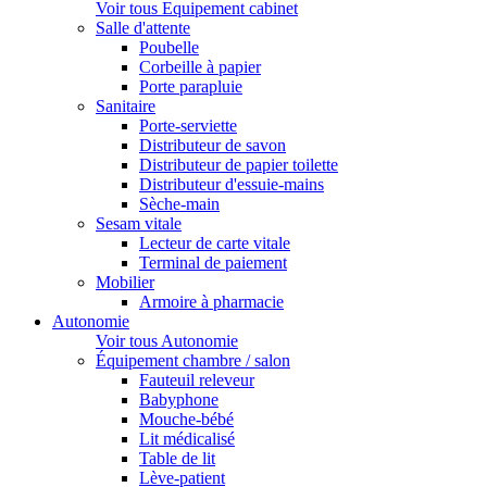
Voir tous Equipement cabinet
Salle d'attente
Poubelle
Corbeille à papier
Porte parapluie
Sanitaire
Porte-serviette
Distributeur de savon
Distributeur de papier toilette
Distributeur d'essuie-mains
Sèche-main
Sesam vitale
Lecteur de carte vitale
Terminal de paiement
Mobilier
Armoire à pharmacie
Autonomie
Voir tous Autonomie
Équipement chambre / salon
Fauteuil releveur
Babyphone
Mouche-bébé
Lit médicalisé
Table de lit
Lève-patient