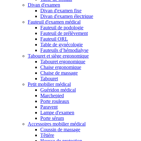
Divan d'examen
Divan d'examen fixe
Divan d'examen électrique
Fauteuil d'examen médical
Fauteuil de podologie
Fauteuil de prélèvement
Fauteuil ORL
Table de gynécologie
Fauteuils d’hémodialyse
Tabouret et siège ergonomique
Tabouret ergonomique
Chaise ergonomique
Chaise de massage
Tabouret
Petit mobilier médical
Guéridon médical
Marchepied
Porte rouleaux
Paravent
Lampe d'examen
Porte sérum
Accessoires mobilier médical
Coussin de massage
Têtière
Housse de protection