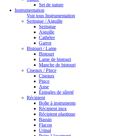
Set de suture
Instrumentation
Voir tous Instrumentation
Seringue / Aiguille
Seringue
Aiguille
Cathéter
Garrot
Bistouri / Lame
Bistouri
Lame de bistouri
Manche de bistouri
Ciseaux / Pince
Ciseaux
Pince
Anse
Épingles de sûreté
Récipient
Boîte à instruments
Récipient inox
Récipient plastique
Bassin
Flacon
Urinal
Poire à lavement